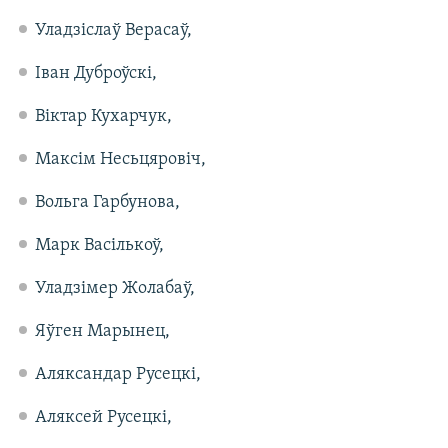
Уладзіслаў Верасаў,
Іван Дуброўскі,
Віктар Кухарчук,
Максім Несьцяровіч,
Вольга Гарбунова,
Марк Васількоў,
Уладзімер Жолабаў,
Яўген Марынец,
Аляксандар Русецкі,
Аляксей Русецкі,