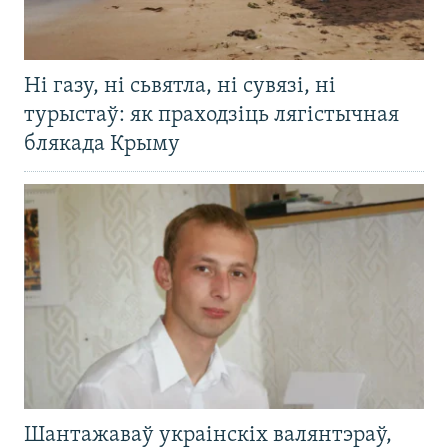
Ні газу, ні сьвятла, ні сувязі, ні
турыстаў: як праходзіць лягістычная
блякада Крыму
Шантажаваў украінскіх валянтэраў,