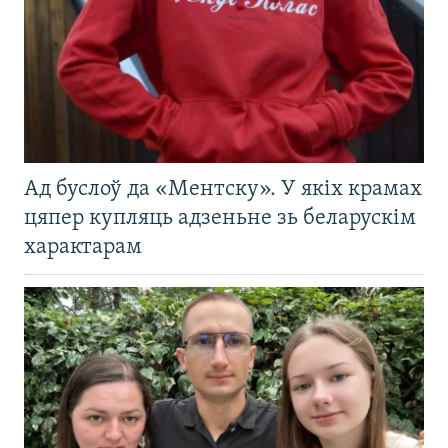
Ад буслоў да «Ментску». У якіх крамах
цяпер купляць адзеньне зь беларускім
характарам