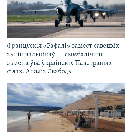
Францускія «Рафалі» замест савецкіх
зьнішчальнікаў — сымбалічная
зьмена ўва ўкраінскіх Паветраных
сілах. Аналіз Свабоды