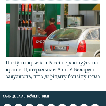
Паліўны крызіс з Расеі перакінуўся на
краіны Цэнтральнай Азіі. У Беларусі
заяўляюць, што дэфіцыту бэнзіну няма
САЧЫЦЕ ЗА АБНАЎЛЕНЬНЯМІ