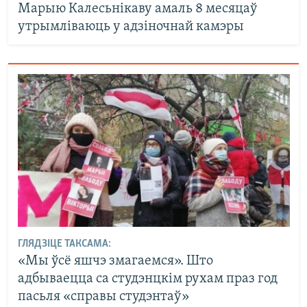
Марыю Калесьнікаву амаль 8 месяцаў
утрымліваюць у адзіночнай камэры
ГЛЯДЗІЦЕ ТАКСАМА:
«Мы ўсё яшчэ змагаемся». Што
адбываецца са студэнцкім рухам праз год
пасьля «справы студэнтаў»