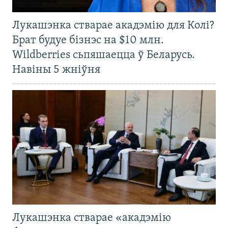
Лукашэнка стварае акадэмію для Колі?
Брат будуе бізнэс на $10 млн.
Wildberries сьпяшаецца ў Беларусь.
Навіны 5 жніўня
Лукашэнка стварае «акадэмію