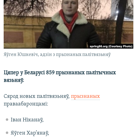
КУЛЬТУРА
МОВА
КАЛЯНДАР
НА ХВАЛЯХ СВАБОДЫ
Яўген Юшкевіч, адзін з прызнаных палітвязьняў
Цяпер у Беларусі 859 прызнаных палітычных
вязьняў.
Сярод новых палітвязьняў,
прызнаных
праваабаронцамі:
Іван Ніканаў,
Яўген Хар’янаў,