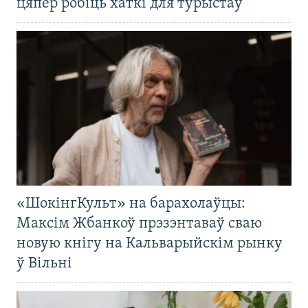
цяпер робіць хаткі для турыстаў
«ШокінгКульт» на барахолаўцы:
Максім Жбанкоў прэзэнтаваў сваю
новую кнігу на Кальварыйскім рынку
ў Вільні