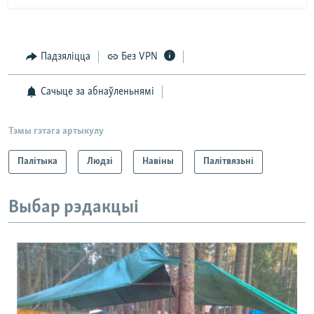
Падзяліцца
Без VPN
Сачыце за абнаўленьнямі
Тэмы гэтага артыкулу
Палітыка
Людзі
Навіны
Палітвязьні
Выбар рэдакцыі