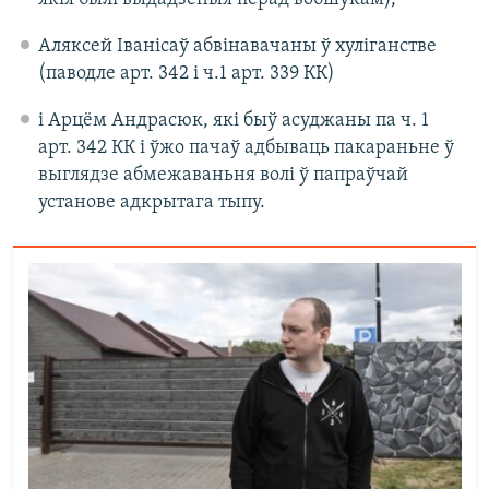
Аляксей Іванісаў абвінавачаны ў хуліганстве
(паводле арт. 342 і ч.1 арт. 339 КК)
і Арцём Андрасюк, які быў асуджаны па ч. 1
арт. 342 КК і ўжо пачаў адбываць пакараньне ў
выглядзе абмежаваньня волі ў папраўчай
установе адкрытага тыпу.