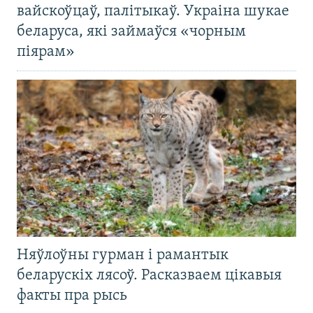
вайскоўцаў, палітыкаў. Украіна шукае
беларуса, які займаўся «чорным
піярам»
Няўлоўны гурман і рамантык
беларускіх лясоў. Расказваем цікавыя
факты пра рысь