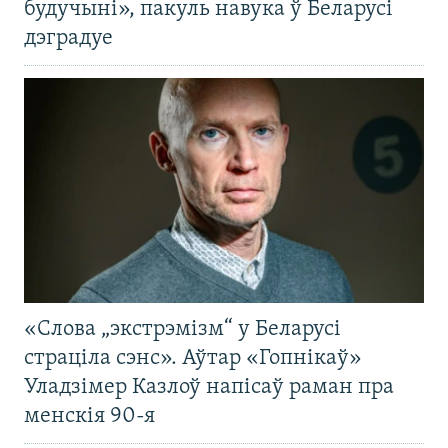
будучыні», пакуль навука ў Беларусі
дэградуе
«Слова „экстрэмізм“ у Беларусі
страціла сэнс». Аўтар «Гопнікаў»
Уладзімер Казлоў напісаў раман пра
менскія 90-я