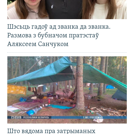
Шэсьць гадоў ад званка да званка.
Размова з бубначом пратэстаў
Аляксеем Санчуком
Што вядома пра затрыманых