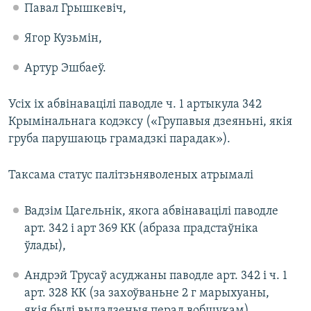
Павал Грышкевіч,
Ягор Кузьмін,
Артур Эшбаеў.
Усіх іх абвінавацілі паводле ч. 1 артыкула 342
Крымінальнага кодэксу («Групавыя дзеяньні, якія
груба парушаюць грамадзкі парадак»).
Таксама статус палітзьняволеных атрымалі
Вадзім Цагельнік, якога абвінавацілі паводле
арт. 342 і арт 369 КК (абраза прадстаўніка
ўлады),
Андрэй Трусаў асуджаны паводле арт. 342 і ч. 1
арт. 328 КК (за захоўваньне 2 г марыхуаны,
якія былі выдадзеныя перад вобшукам),