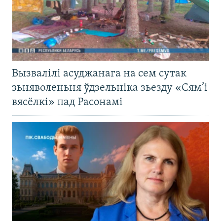
Вызвалілі асуджанага на сем сутак
зьняволеньня ўдзельніка зьезду «Сям’і
вясёлкі» пад Расонамі