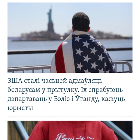
ЗША сталі часьцей адмаўляць
беларусам у прытулку. Іх спрабуюць
дэпартаваць у Бэліз і Ўганду, кажуць
юрысты