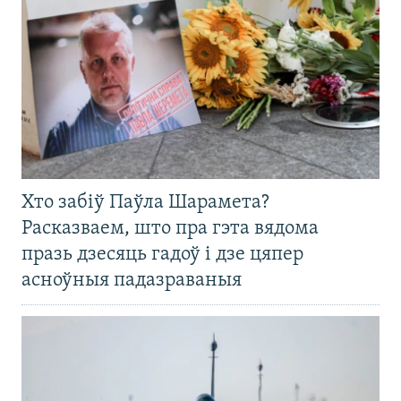
Хто забіў Паўла Шарамета?
Расказваем, што пра гэта вядома
празь дзесяць гадоў і дзе цяпер
асноўныя падазраваныя