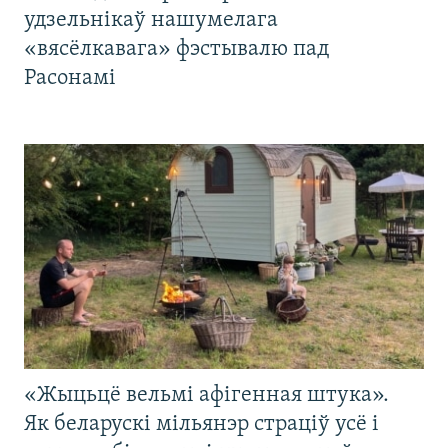
удзельнікаў нашумелага
«вясёлкавага» фэстывалю пад
Расонамі
«Жыцьцё вельмі афігенная штука».
Як беларускі мільянэр страціў усё і