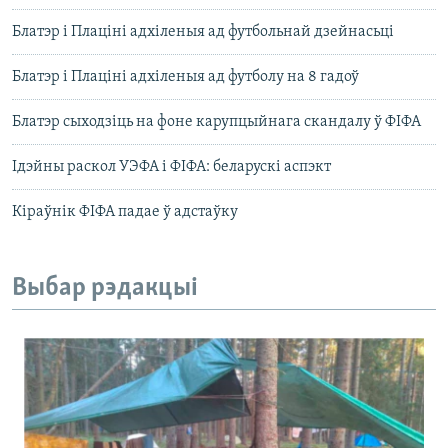
Блатэр і Плаціні адхіленыя ад футбольнай дзейнасьці
Блатэр і Плаціні адхіленыя ад футболу на 8 гадоў
Блатэр сыходзіць на фоне карупцыйнага скандалу ў ФІФА
Ідэйны раскол УЭФА і ФІФА: беларускі аспэкт
Кіраўнік ФІФА падае ў адстаўку
Выбар рэдакцыі