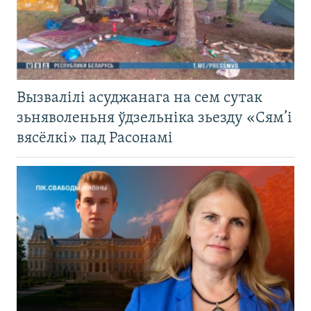
Вызвалілі асуджанага на сем сутак
зьняволеньня ўдзельніка зьезду «Сям’і
вясёлкі» пад Расонамі