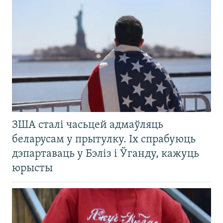
ЗША сталі часьцей адмаўляць
беларусам у прытулку. Іх спрабуюць
дэпартаваць у Бэліз і Ўганду, кажуць
юрысты