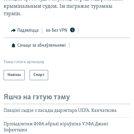
крымінальным судом. Ім пагражае турэмны
тэрмін.
Падзяліцца
Без VPN
Сачыце за абнаўленьнямі
Тэмы гэтага артыкулу
Навіны
Спорт
Яшчэ на гэтую тэму
Плаціні сыдзе з пасады дырэктара UEFA. Канчаткова
Прэзыдэнтам ФІФА абралі кіраўніка УЭФА Джані
Інфантына