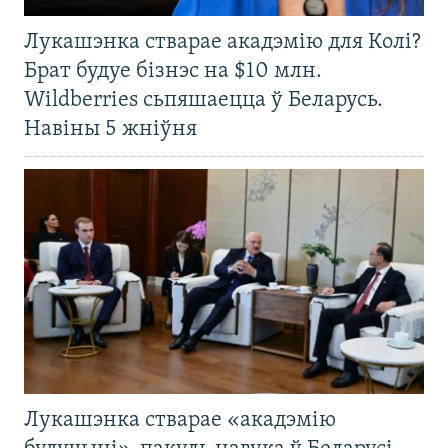
Лукашэнка стварае акадэмію для Колі?
Брат будуе бізнэс на $10 млн.
Wildberries сьпяшаецца ў Беларусь.
Навіны 5 жніўня
Лукашэнка стварае «акадэмію