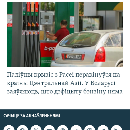
Паліўны крызіс з Расеі перакінуўся на
краіны Цэнтральнай Азіі. У Беларусі
заяўляюць, што дэфіцыту бэнзіну няма
САЧЫЦЕ ЗА АБНАЎЛЕНЬНЯМІ