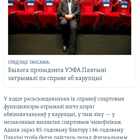
ГЛЯДЗІЦЕ ТАКСАМА:
Былога прэзыдэнта УЭФА Плятыні
затрымалі па справе аб карупцыі
У ходзе расьсьледаваньня іх справаў спартовыя
функцыянэры атрымалі яшчэ шэраг
абвінавачаньняў у карупцыі, у тым ліку — у
незаконных выплатах спартовым чыноўнікам.
Аднак зараз 85-гадоваму Блатэру і 66-гадоваму
Плаціні трэба будзе паўстаць перад Фэдэральным