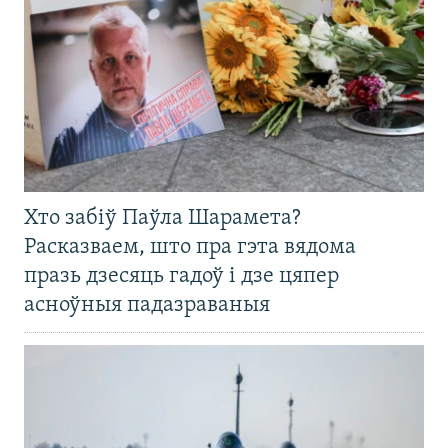
Хто забіў Паўла Шарамета?
Расказваем, што пра гэта вядома
празь дзесяць гадоў і дзе цяпер
асноўныя падазраваныя