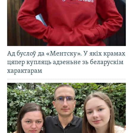
Ад буслоў да «Ментску». У якіх крамах
цяпер купляць адзеньне зь беларускім
характарам