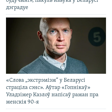
будучыні», пакуль навука ў Беларусі
дэградуе
«Слова „экстрэмізм“ у Беларусі
страціла сэнс». Аўтар «Гопнікаў»
Уладзімер Казлоў напісаў раман пра
менскія 90-я