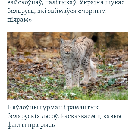
вайскоўцаў, палітыкаў. Украіна шукае
беларуса, які займаўся «чорным
піярам»
Няўлоўны гурман і рамантык
беларускіх лясоў. Расказваем цікавыя
факты пра рысь