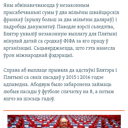
Яны абвінавачваюцца ў незаконным
прысабечваньні сумы ў два мільёны швайцарскіх
франкаў (крыху больш за два мільёны даляраў) і
падробцы дакумэнтаў. Паводле вэрсіі сьледзтва,
Блятэр ухваліў незаконную выплату для Плятыні
мінулай датай са сродкаў ФІФА за яго працу ў
арганізацыі. Сьцьвярджаецца, што гэта нанесла
ўрон міжнароднай фэдэрацыі.
Справа аб выплаце прывяла да адстаўкі Блятэра і
Плятыні са сваіх пасадаў у 2015 і 2016 годзе
адпаведна. Абодвум было забаронена займаць
любыя пасады ў футболе спачатку на 8, а потым
яшчэ на шэсьць гадоў.