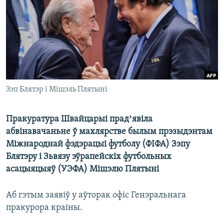
КУЛЬТУРА
МОВА
КАЛЯНДАР
НА ХВАЛЯХ СВАБОДЫ
Зэп Блятэр і Мішэль Плятыні
Пракуратура Швайцарыі прадʼявіла
абвінавачаньне ў махлярстве былым прэзыдэнтам
Міжнароднай фэдэрацыі футболу (ФІФА) Зэпу
Блятэру і Зьвязу эўрапейскіх футбольных
асацыяцыяў (УЭФА) Мішэлю Плятыні
Аб гэтым заявіў у аўторак офіс Генэральнага
пракурора краіны.