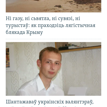
Ні газу, ні сьвятла, ні сувязі, ні
турыстаў: як праходзіць лягістычная
блякада Крыму
Шантажаваў украінскіх валянтэраў,