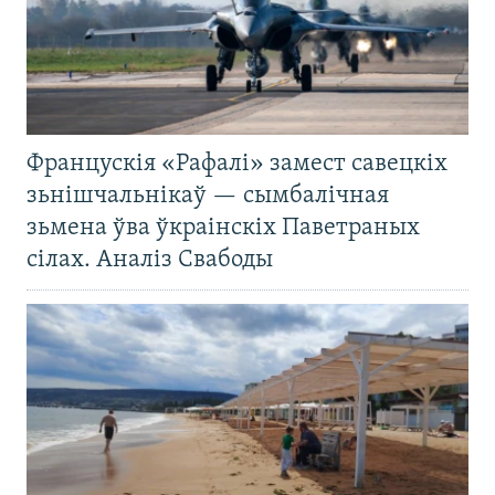
Францускія «Рафалі» замест савецкіх
зьнішчальнікаў — сымбалічная
зьмена ўва ўкраінскіх Паветраных
сілах. Аналіз Свабоды