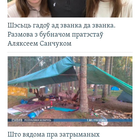
Шэсьць гадоў ад званка да званка.
Размова з бубначом пратэстаў
Аляксеем Санчуком
Што вядома пра затрыманых