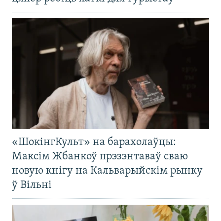
«ШокінгКульт» на барахолаўцы:
Максім Жбанкоў прэзэнтаваў сваю
новую кнігу на Кальварыйскім рынку
ў Вільні