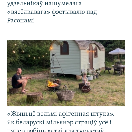
удзельнікаў нашумелага
«вясёлкавага» фэстывалю пад
Расонамі
«Жыцьцё вельмі афігенная штука».
Як беларускі мільянэр страціў усё і
цяпер робіць хаткі для турыстаў