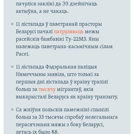
пачуліся заклікі да ЭЗ дзейнічаць
актыўна, а не чакаць.
11 лістапада ў паветранай прасторы
Беларусі пачалі
патруляваць
межы
расейскія бамбавікі Ту-22М3. Яны
належаць паветрана-касьмічным сілам
Расеі.
11 лістапада Фэдэральная паліцыя
Нямеччыны заявіла, што толькі за
першыя дні лістапада ў краіну трапілі
больш за
тысячу
мігрантаў, якія
выкарысталі Беларусь як краіну транзыту.
Са жніўня польскія памежнікі спынілі
больш за 33 тысячы спробаў нелегальнага
перасячэньня мяжы з боку Беларусі,
летась іх было 88.