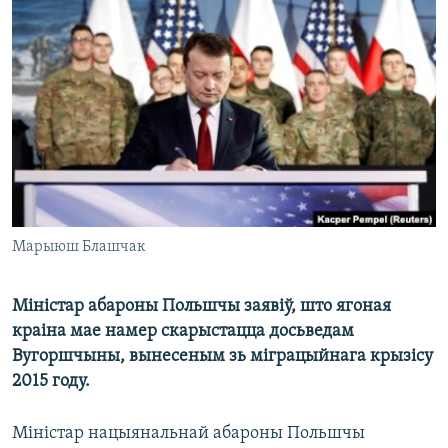
КУЛЬТУРА
МОВА
КАЛЯНДАР
НА ХВАЛЯХ СВАБОДЫ
Марыюш Блашчак
Міністар абароны Польшчы заявіў, што ягоная
краіна мае намер скарыстацца досьведам
Вугоршчыны, вынесеным зь міграцыйнага крызісу
2015 году.
Міністар нацыянальнай абароны Польшчы