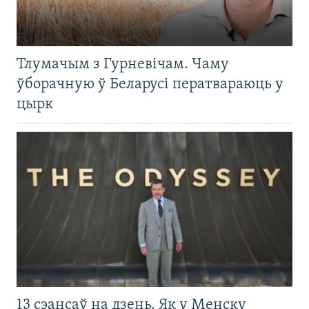
Тлумачым з Гурневічам. Чаму
ўборачную ў Беларусі ператвараюць у
цырк
13 сэансаў на дзень. Як у Менску