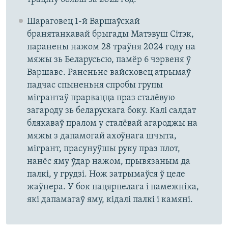
Шараговец 1-й Варшаўскай
бранятанкавай брыгады Матэвуш Сітэк,
паранены нажом 28 траўня 2024 году на
мяжы зь Беларусьсю, памёр 6 чэрвеня ў
Варшаве. Раненьне вайсковец атрымаў
падчас спыненьня спробы групы
мігрантаў прарвацца праз сталёвую
загароду зь беларускага боку. Калі салдат
блякаваў пралом у сталёвай агароджы на
мяжы з дапамогай ахоўнага шчыта,
мігрант, прасунуўшы руку праз плот,
нанёс яму ўдар нажом, прывязаным да
палкі, у грудзі. Нож затрымаўся ў целе
жаўнера. У бок пацярпелага і памежніка,
які дапамагаў яму, кідалі палкі і камяні.