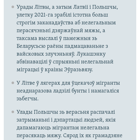
Урады Літвы, а затым Латвіі і Польшчы,
улетку 2021-га зрабілі істотна больш
строгім заканадаўства аб нелегальным
перасячэньні дзяржаўнай мяжы, а
таксама выслалі ў памежныя зь
Беларусьсю раёны падмацаваньне з
вайсковых злучэньняў. Лукашэнку
абвінавацілі ў спрыяньні нелегальнай
міграцыі ў краіны Эўразьвязу.
У Літве ў лягерах для ўцекачоў мігранты
неаднаразова ладзілі бунты і намагаліся
зьбегчы.
Улады Польшчы зь верасьня распачалі
затрыманьні і дэпартацыі людзей, якія
дапамагаюць мігрантам нелегальна
перасякаць мяжу. Сярод іх як грамадзяне