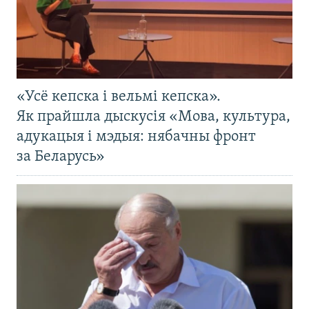
«Усё кепска і вельмі кепска».
Як прайшла дыскусія «Мова, культура,
адукацыя і мэдыя: нябачны фронт
за Беларусь»