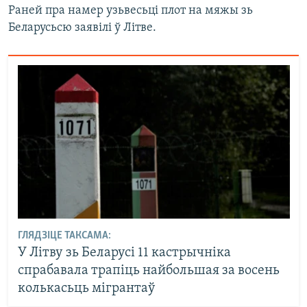
Раней пра намер узьвесьці плот на мяжы зь
Беларусьсю заявілі ў Літве.
ГЛЯДЗІЦЕ ТАКСАМА:
У Літву зь Беларусі 11 кастрычніка
спрабавала трапіць найбольшая за восень
колькасьць мігрантаў