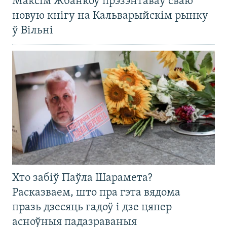
Максім Жбанкоў прэзэнтаваў сваю
новую кнігу на Кальварыйскім рынку
ў Вільні
Хто забіў Паўла Шарамета?
Расказваем, што пра гэта вядома
празь дзесяць гадоў і дзе цяпер
асноўныя падазраваныя