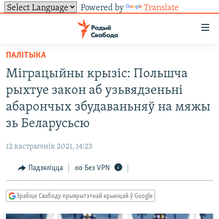
Powered by
Translate
Лінкі
ўнівэрсальнага
доступу
ПАЛІТЫКА
НАВІНЫ
Перайсьці
Міграцыйны крызіс: Польшча
да
ТОЛЬКІ НА СВАБОДЗЕ
УСЕ НАВІНЫ
рыхтуе закон аб узьвядзеньні
галоўнага
СУВЯЗЬ
ВІДЭА І ФОТА
ТЭСТЫ
зьместу
абарончых збудаваньняў на мяжы
Перайсьці
ПАДПІСАЦЦА
ЛЮДЗІ
БЛОГІ
АБЫСЬЦІ БЛЯКАВАНЬНЕ
зь Беларусьсю
да
ПАЛІТЫКА
ГІСТОРЫЯ НА СВАБОДЗЕ
ПАДЗЯЛІЦЦА ІНФАРМАЦЫЯЙ
RSS
галоўнай
САЧЫЦЕ ЗА АБНАЎЛЕНЬНЯМІ
12 кастрычнік 2021, 14:23
навігацыі
ЭКАНОМІКА
ПАДКАСТЫ
ПАДКАСТЫ
Перайсьці
Падзяліцца
Без VPN
ВАЙНА
КНІГІ
FACEBOOK
да
БЕЛАРУСЫ НА ВАЙНЕ
АЎДЫЁКНІГІ
TWITTER
пошуку
Зрабіце Свабоду прыярытэтнай крыніцай ў Google
ПАЛІТВЯЗЬНІ
PREMIUM
Усе сайты РС/РСЭ