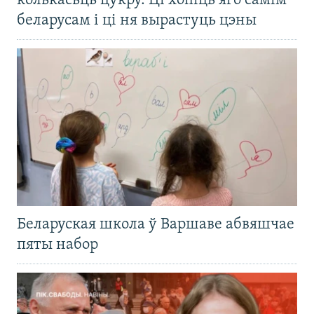
колькасьць цукру. Ці хопіць яго самім
беларусам і ці ня вырастуць цэны
Беларуская школа ў Варшаве абвяшчае
пяты набор