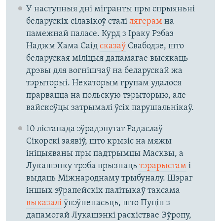
У наступныя дні мігранты пры спрыяньні
беларускіх сілавікоў сталі
лягерам
на
памежнай паласе. Курд з Іраку Рэбаз
Наджм Хама Саід
сказаў
Свабодзе, што
беларуская міліцыя дапамагае высякаць
дрэвы для вогнішчаў на беларускай жа
тэрыторыі. Некаторым групам удалося
прарвацца на польскую тэрыторыю, але
вайскоўцы затрымалі ўсіх парушальнікаў.
10 лістапада эўрадэпутат Радаслаў
Сікорскі заявіў, што крызіс на мяжы
ініцыяваны пры падтрымцы Масквы, а
Лукашэнку трэба прызнаць
тэрарыстам
і
выдаць Міжнароднаму трыбуналу. Шэраг
іншых эўрапейскіх палітыкаў таксама
выказалі
ўпэўненасьць, што Пуцін з
дапамогай Лукашэнкі расхіствае Эўропу,