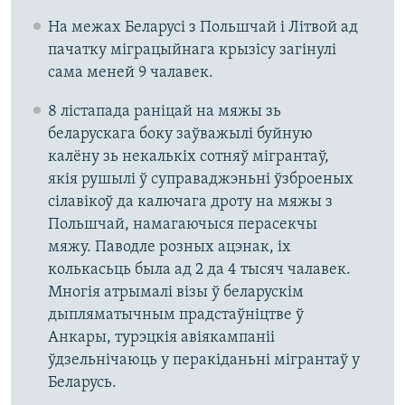
На межах Беларусі з Польшчай і Літвой ад
пачатку міграцыйнага крызісу загінулі
сама меней 9 чалавек.
8 лістапада раніцай на мяжы зь
беларускага боку заўважылі буйную
калёну зь некалькіх сотняў мігрантаў,
якія рушылі ў суправаджэньні ўзброеных
сілавікоў да калючага дроту на мяжы з
Польшчай, намагаючыся перасекчы
мяжу. Паводле розных ацэнак, іх
колькасьць была ад 2 да 4 тысяч чалавек.
Многія атрымалі візы ў беларускім
дыпляматычным прадстаўніцтве ў
Анкары, турэцкія авіякампаніі
ўдзельнічаюць у перакіданьні мігрантаў у
Беларусь.