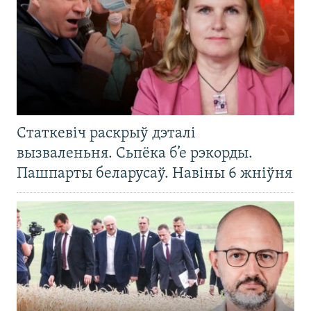
Статкевіч раскрыў дэталі
вызваленьня. Сьпёка б’е рэкорды.
Пашпарты беларусаў. Навіны 6 жніўня