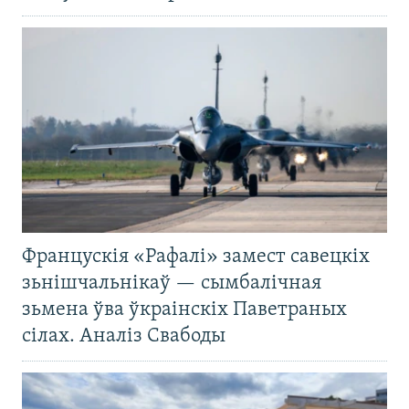
Францускія «Рафалі» замест савецкіх
зьнішчальнікаў — сымбалічная
зьмена ўва ўкраінскіх Паветраных
сілах. Аналіз Свабоды