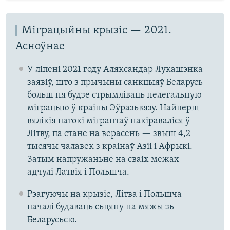
Міграцыйны крызіс — 2021.
Асноўнае
У ліпені 2021 году Аляксандар Лукашэнка
заявіў, што з прычыны санкцыяў Беларусь
больш ня будзе стрымліваць нелегальную
міграцыю ў краіны Эўразьвязу. Найперш
вялікія патокі мігрантаў накіраваліся ў
Літву, па стане на верасень — звыш 4,2
тысячы чалавек з краінаў Азіі і Афрыкі.
Затым напружаньне на сваіх межах
адчулі Латвія і Польшча.
Рэагуючы на крызіс, Літва і Польшча
пачалі будаваць сьцяну на мяжы зь
Беларусьсю.