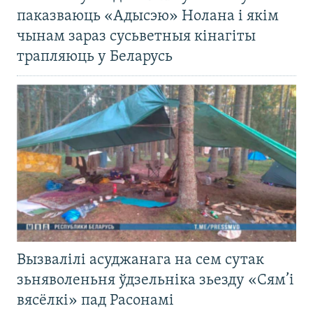
паказваюць «Адысэю» Нолана і якім
чынам зараз сусьветныя кінагіты
трапляюць у Беларусь
Вызвалілі асуджанага на сем сутак
зьняволеньня ўдзельніка зьезду «Сям’і
вясёлкі» пад Расонамі