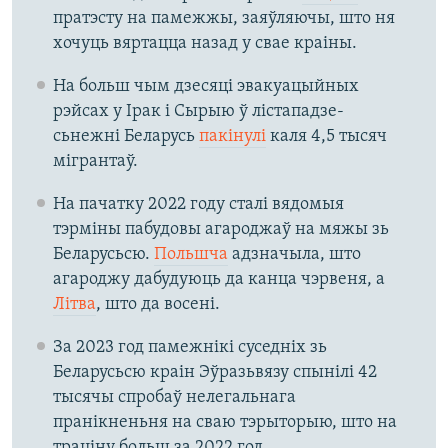
пратэсту на памежжы, заяўляючы, што ня
хочуць вяртацца назад у свае краіны.
На больш чым дзесяці эвакуацыйных
рэйсах у Ірак і Сырыю ў лістападзе-
сьнежні Беларусь
пакінулі
каля 4,5 тысяч
мігрантаў.
На пачатку 2022 году сталі вядомыя
тэрміны пабудовы агароджаў на мяжы зь
Беларусьсю.
Польшча
адзначыла, што
агароджу дабудуюць да канца чэрвеня, а
Літва
, што да восені.
За 2023 год памежнікі суседніх зь
Беларусьсю краін Эўразьвязу спынілі 42
тысячы спробаў нелегальнага
пранікненьня на сваю тэрыторыю, што на
траціну больш за 2022 год.