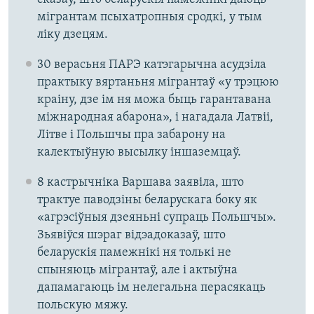
мігрантам псыхатропныя сродкі, у тым
ліку дзецям.
30 верасьня ПАРЭ катэгарычна асудзіла
практыку вяртаньня мігрантаў «у трэцюю
краіну, дзе ім ня можа быць гарантавана
міжнародная абарона», і нагадала Латвіі,
Літве і Польшчы пра забарону на
калектыўную высылку іншаземцаў.
8 кастрычніка Варшава заявіла, што
трактуе паводзіны беларускага боку як
«агрэсіўныя дзеяньні супраць Польшчы».
Зьявіўся шэраг відэадоказаў, што
беларускія памежнікі ня толькі не
спыняюць мігрантаў, але і актыўна
дапамагаюць ім нелегальна перасякаць
польскую мяжу.