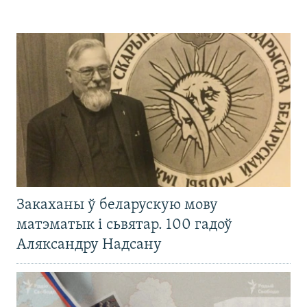
Закаханы ў беларускую мову
матэматык і сьвятар. 100 гадоў
Аляксандру Надсану