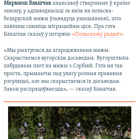
Марыюш Блашчак
анансаваў стварэньне ў краіне
закону, у адпаведнасьці зь якім на польска-
беларускай мяжы ўзьвядуць умацаваньні, што
павінны спыніць міграцыйны ціск. Пра гэта
Блашчак сказаў у інтэрвію
«Польскаму радыё»
.
«Мы рыхтуемся да агароджваньня мяжы.
Скарыстаемся вугорскім досьведам. Вугоршчына
пабудавала плот на мяжы з Сэрбіяй. Гэта ня так
проста, прымаючы пад увагу розныя прававыя
рэгуляцыі, але мы скарыстаемся іх досьведам.
Закон распрацоўваецца», — сказаў Блашчак.