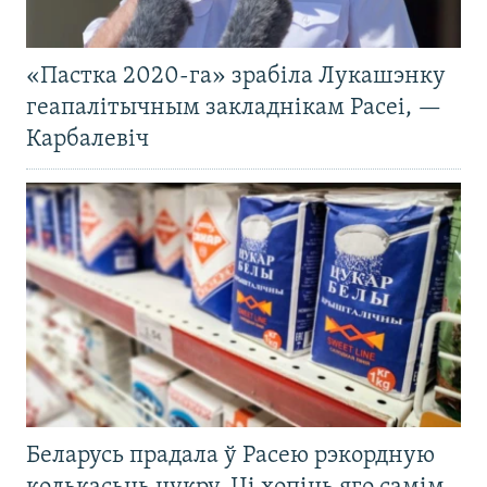
«Пастка 2020-га» зрабіла Лукашэнку
геапалітычным закладнікам Расеі, —
Карбалевіч
Беларусь прадала ў Расею рэкордную