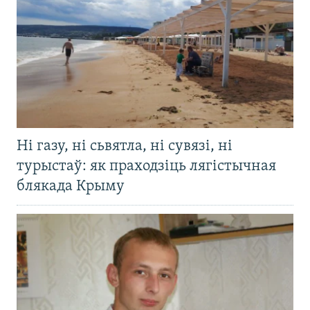
Ні газу, ні сьвятла, ні сувязі, ні
турыстаў: як праходзіць лягістычная
блякада Крыму