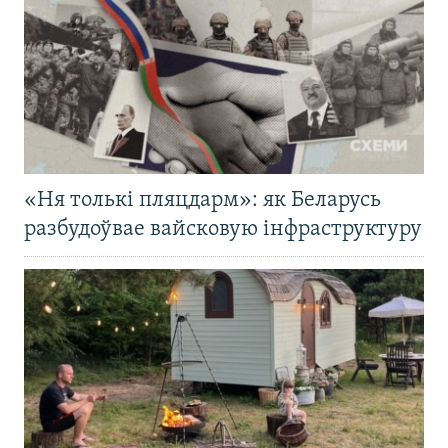
«Ня толькі пляцдарм»: як Беларусь
разбудоўвае вайсковую інфраструктуру