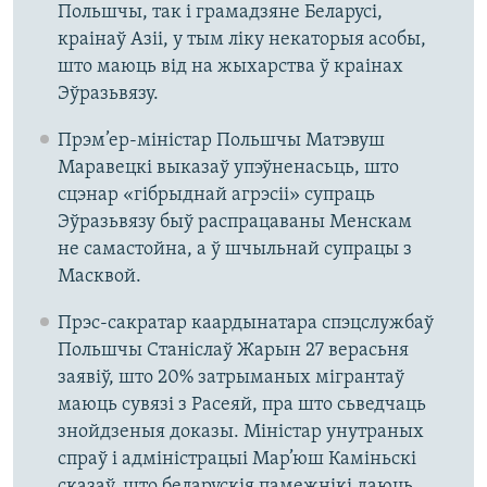
Польшчы, так і грамадзяне Беларусі,
краінаў Азіі, у тым ліку некаторыя асобы,
што маюць від на жыхарства ў краінах
Эўразьвязу.
Прэм’ер-міністар Польшчы Матэвуш
Маравецкі выказаў упэўненасьць, што
сцэнар «гібрыднай агрэсіі» супраць
Эўразьвязу быў распрацаваны Менскам
не самастойна, а ў шчыльнай супрацы з
Масквой.
Прэс-сакратар каардынатара спэцслужбаў
Польшчы Станіслаў Жарын 27 верасьня
заявіў, што 20% затрыманых мігрантаў
маюць сувязі з Расеяй, пра што сьведчаць
знойдзеныя доказы. Міністар унутраных
спраў і адміністрацыі Мар’юш Каміньскі
сказаў, што беларускія памежнікі даюць