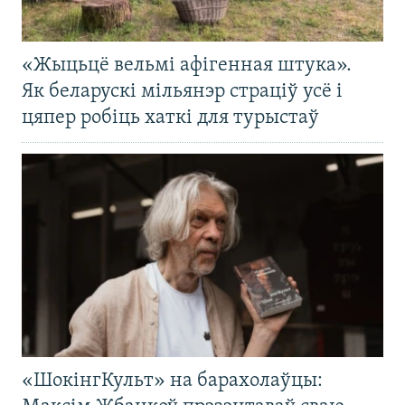
«Жыцьцё вельмі афігенная штука».
Як беларускі мільянэр страціў усё і
цяпер робіць хаткі для турыстаў
«ШокінгКульт» на барахолаўцы: