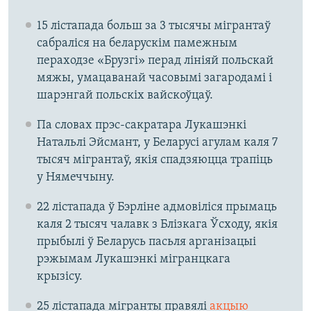
15 лістапада больш за 3 тысячы мігрантаў
сабраліся на беларускім памежным
пераходзе «Брузгі» перад лініяй польскай
мяжы, умацаванай часовымі загародамі і
шарэнгай польскіх вайскоўцаў.
Па словах прэс-сакратара Лукашэнкі
Натальлі Эйсмант, у Беларусі агулам каля 7
тысяч мігрантаў, якія спадзяюцца трапіць
у Нямеччыну.
22 лістапада ў Бэрліне адмовіліся прымаць
каля 2 тысяч чалавк з Блізкага Ўсходу, якія
прыбылі ў Беларусь пасьля арганізацыі
рэжымам Лукашэнкі мігранцкага
крызісу.
25 лістапада мігранты правялі
акцыю