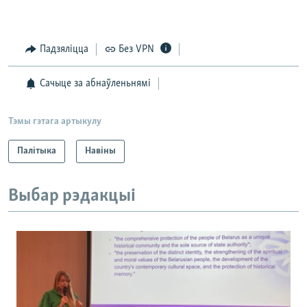
Падзяліцца
Без VPN
Сачыце за абнаўленьнямі
Тэмы гэтага артыкулу
Палітыка
Навіны
Выбар рэдакцыі