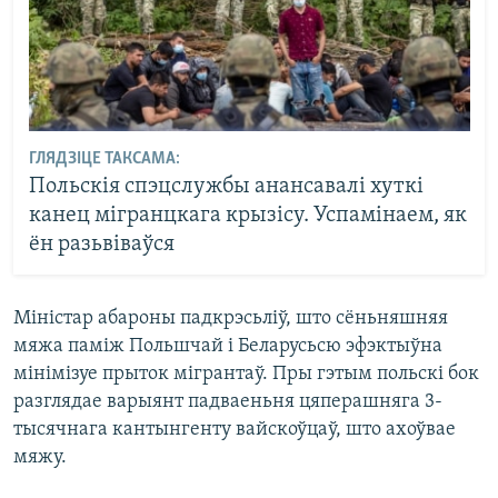
ГЛЯДЗІЦЕ ТАКСАМА:
Польскія спэцслужбы анансавалі хуткі
канец мігранцкага крызісу. Успамінаем, як
ён разьвіваўся
Міністар абароны падкрэсьліў, што сёньняшняя
мяжа паміж Польшчай і Беларусьсю эфэктыўна
мінімізуе прыток мігрантаў. Пры гэтым польскі бок
разглядае варыянт падваеньня цяперашняга 3-
тысячнага кантынгенту вайскоўцаў, што ахоўвае
мяжу.