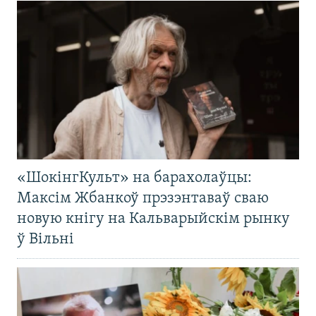
«ШокінгКульт» на барахолаўцы:
Максім Жбанкоў прэзэнтаваў сваю
новую кнігу на Кальварыйскім рынку
ў Вільні