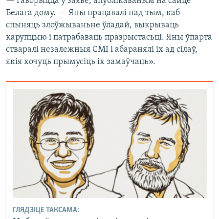
— гаворыцца ў заяве, апублікаваным на сайце
Белага дому. — Яны працавалі над тым, каб
спыняць злоўжываньне ўладай, выкрываць
карупцыю і патрабаваць празрыстасьці. Яны ўпарта
стваралі незалежныя СМІ і абаранялі іх ад сілаў,
якія хочуць прымусіць іх замаўчаць».
ГЛЯДЗІЦЕ ТАКСАМА: