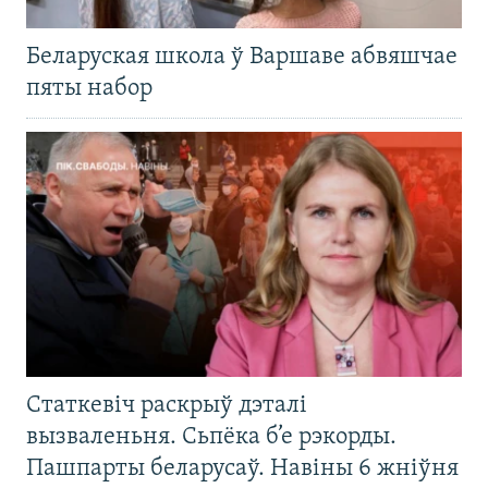
Беларуская школа ў Варшаве абвяшчае
пяты набор
Статкевіч раскрыў дэталі
вызваленьня. Сьпёка б’е рэкорды.
Пашпарты беларусаў. Навіны 6 жніўня