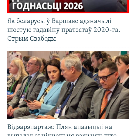
Як беларусы ў Варшаве адзначылі
шостую гадавіну пратэстаў 2020-га.
Стрым Свабоды
Відэарэпартаж: Плян апазыцыі на