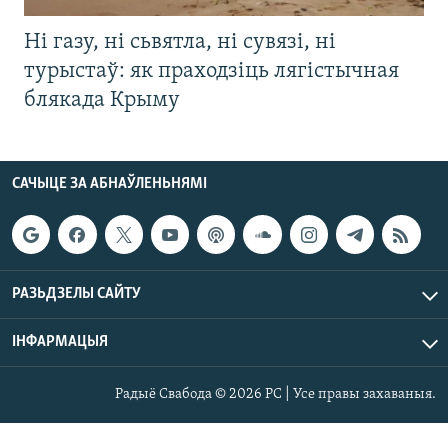
Ні газу, ні сьвятла, ні сувязі, ні
турыстаў: як праходзіць лягістычная
блякада Крыму
САЧЫЦЕ ЗА АБНАЎЛЕНЬНЯМІ
РАЗЬДЗЕЛЫ САЙТУ
ІНФАРМАЦЫЯ
Радыё Свабода © 2026 РС | Усе правы захаваныя.