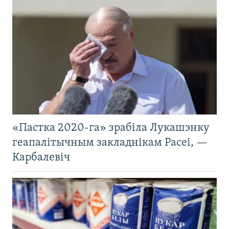
«Пастка 2020-га» зрабіла Лукашэнку
геапалітычным закладнікам Расеі, —
Карбалевіч