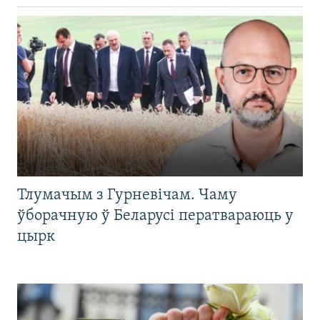
Тлумачым з Гурневічам. Чаму
ўборачную ў Беларусі ператвараюць у
цырк