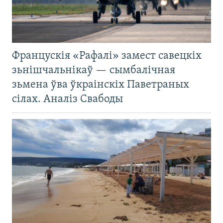
Францускія «Рафалі» замест савецкіх
зьнішчальнікаў — сымбалічная
зьмена ўва ўкраінскіх Паветраных
сілах. Аналіз Свабоды