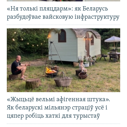
«Ня толькі пляцдарм»: як Беларусь
разбудоўвае вайсковую інфраструктуру
«Жыцьцё вельмі афігенная штука».
Як беларускі мільянэр страціў усё і
цяпер робіць хаткі для турыстаў