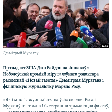
КУЛЬТУРА
МОВА
КАЛЯНДАР
НА ХВАЛЯХ СВАБОДЫ
Дзьмітрый Муратаў
Прэзыдэнт ЗША Джо Байдэн павіншаваў з
Нобэлеўскай прэміяй міру галоўнага рэдактара
расейскай «Новай газеты» Дзьмітрыя Муратава і
філіпінскую журналістку Марыю Рэсу.
«Як і многія журналісты па ўсім сьвеце, Рэса і
Муратаў нястомна і бясстрашна трымаюцца фактаў,