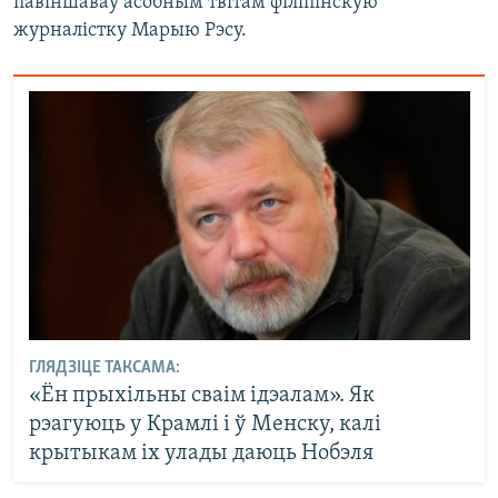
павіншаваў асобным твітам філіпінскую
журналістку Марыю Рэсу.
ГЛЯДЗІЦЕ ТАКСАМА:
«Ён прыхільны сваім ідэалам». Як
рэагуюць у Крамлі і ў Менску, калі
крытыкам іх улады даюць Нобэля