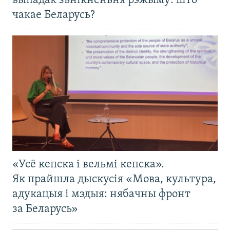
выпадак зьнікненьня рэжыму: што
чакае Беларусь?
«Усё кепска і вельмі кепска».
Як прайшла дыскусія «Мова, культура,
адукацыя і мэдыя: нябачны фронт
за Беларусь»