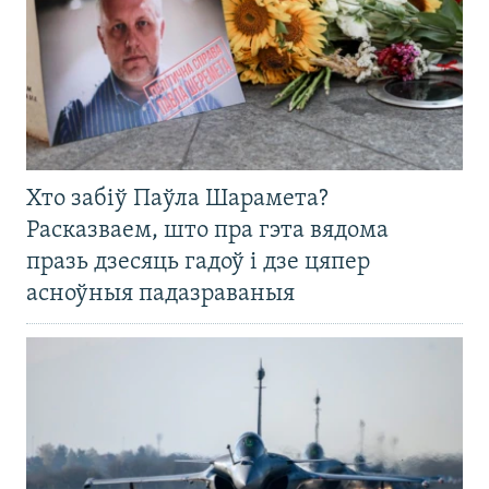
Хто забіў Паўла Шарамета?
Расказваем, што пра гэта вядома
празь дзесяць гадоў і дзе цяпер
асноўныя падазраваныя