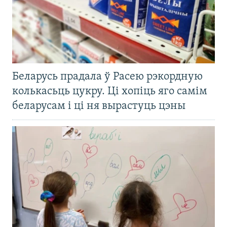
Беларусь прадала ў Расею рэкордную
колькасьць цукру. Ці хопіць яго самім
беларусам і ці ня вырастуць цэны