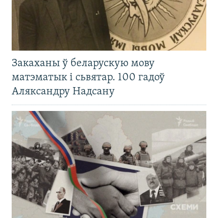
Закаханы ў беларускую мову
матэматык і сьвятар. 100 гадоў
Аляксандру Надсану