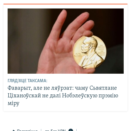
ГЛЯДЗІЦЕ ТАКСАМА:
Фаварыт, але не ляўрэат: чаму Сьвятлане
Ціханоўскай не далі Нобэлеўскую прэмію
міру