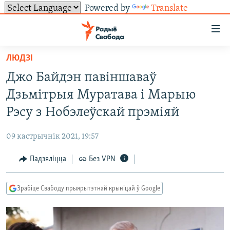
Powered by
Translate
Лінкі
ўнівэрсальнага
доступу
ЛЮДЗІ
НАВІНЫ
Перайсьці
Джо Байдэн павіншаваў
да
ТОЛЬКІ НА СВАБОДЗЕ
УСЕ НАВІНЫ
Дзьмітрыя Муратава і Марыю
галоўнага
СУВЯЗЬ
ВІДЭА І ФОТА
ТЭСТЫ
зьместу
Рэсу з Нобэлеўскай прэміяй
Перайсьці
ПАДПІСАЦЦА
ЛЮДЗІ
БЛОГІ
АБЫСЬЦІ БЛЯКАВАНЬНЕ
да
09 кастрычнік 2021, 19:57
ПАЛІТЫКА
ГІСТОРЫЯ НА СВАБОДЗЕ
ПАДЗЯЛІЦЦА ІНФАРМАЦЫЯЙ
RSS
галоўнай
САЧЫЦЕ ЗА АБНАЎЛЕНЬНЯМІ
Падзяліцца
Без VPN
навігацыі
ЭКАНОМІКА
ПАДКАСТЫ
ПАДКАСТЫ
Перайсьці
ВАЙНА
КНІГІ
FACEBOOK
да
Зрабіце Свабоду прыярытэтнай крыніцай ў Google
БЕЛАРУСЫ НА ВАЙНЕ
АЎДЫЁКНІГІ
TWITTER
пошуку
ПАЛІТВЯЗЬНІ
PREMIUM
Усе сайты РС/РСЭ