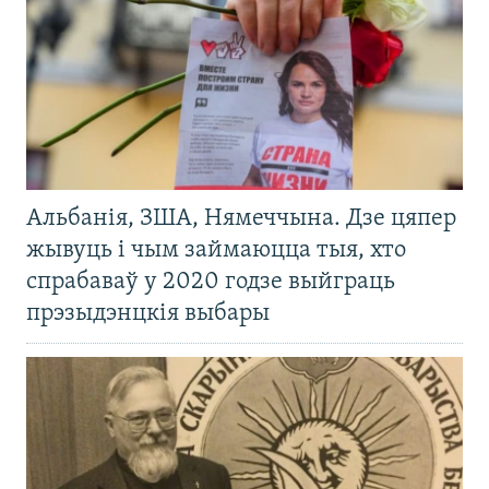
Альбанія, ЗША, Нямеччына. Дзе цяпер
жывуць і чым займаюцца тыя, хто
спрабаваў у 2020 годзе выйграць
прэзыдэнцкія выбары