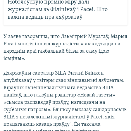
Нобэлеўскую прэмію міру далі
журналістам зь Філіпінаў і Расеі. Што
важна ведаць пра ляўрэатаў
У заяве гаворыцца, што Дзьмітрый Муратаў, Марыя
Рэса і многія іншыя журналісты «знаходзяцца на
пярэднім краі глябальнай бітвы за саму ідэю
ісьціны».
Дзяржаўны сакратар ЗША Энтані Блінкен
апублікаваў у твітэры свае віншаваньні ляўрэатам.
Кіраўнік зьнешнепалітычнага ведамства ЗША
напісаў, што галоўны рэдактар «Новай газеты»
«сьмела распавядаў праўду, нягледзячы на
сур’ёзныя пагрозы». Блінкоў выказаў салідарнасьць
ЗША з незалежнымі журналістамі ў Расеі, якія
працягваюць казаць праўду". Ён таксама