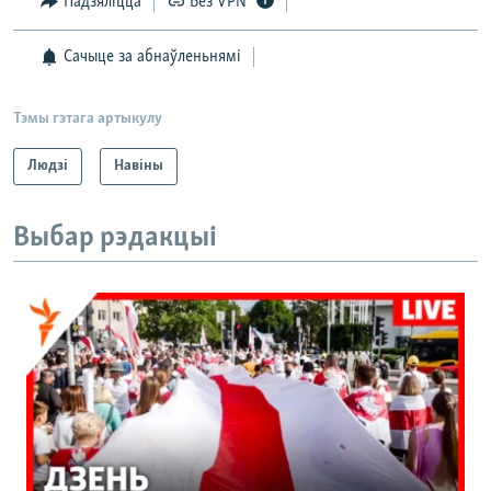
Падзяліцца
Без VPN
Сачыце за абнаўленьнямі
Тэмы гэтага артыкулу
Людзі
Навіны
Выбар рэдакцыі