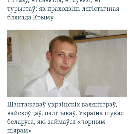
Ні газу, ні сьвятла, ні сувязі, ні
турыстаў: як праходзіць лягістычная
блякада Крыму
Шантажаваў украінскіх валянтэраў,
вайскоўцаў, палітыкаў. Украіна шукае
беларуса, які займаўся «чорным
піярам»