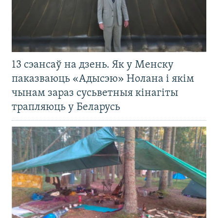
13 сэансаў на дзень. Як у Менску
паказваюць «Адысэю» Нолана і якім
чынам зараз сусьветныя кінагіты
трапляюць у Беларусь