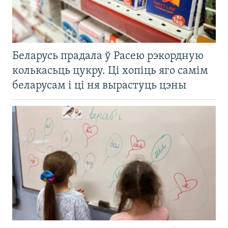
Беларусь прадала ў Расею рэкордную
колькасьць цукру. Ці хопіць яго самім
беларусам і ці ня вырастуць цэны