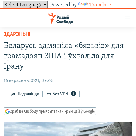
Powered by
Translate
Лінкі
ўнівэрсальнага
доступу
ЗДАРЭНЬНІ
НАВІНЫ
Перайсьці
Беларусь адмяніла «бязьвіз» для
да
ТОЛЬКІ НА СВАБОДЗЕ
УСЕ НАВІНЫ
грамадзян ЗША і ўхваліла для
галоўнага
СУВЯЗЬ
ВІДЭА І ФОТА
ТЭСТЫ
зьместу
Ірану
Перайсьці
ПАДПІСАЦЦА
ЛЮДЗІ
БЛОГІ
АБЫСЬЦІ БЛЯКАВАНЬНЕ
да
16 верасень 2021, 09:05
ПАЛІТЫКА
ГІСТОРЫЯ НА СВАБОДЗЕ
ПАДЗЯЛІЦЦА ІНФАРМАЦЫЯЙ
RSS
галоўнай
САЧЫЦЕ ЗА АБНАЎЛЕНЬНЯМІ
Падзяліцца
Без VPN
навігацыі
ЭКАНОМІКА
ПАДКАСТЫ
ПАДКАСТЫ
Перайсьці
ВАЙНА
КНІГІ
FACEBOOK
да
Зрабіце Свабоду прыярытэтнай крыніцай ў Google
БЕЛАРУСЫ НА ВАЙНЕ
АЎДЫЁКНІГІ
TWITTER
пошуку
ПАЛІТВЯЗЬНІ
PREMIUM
Усе сайты РС/РСЭ