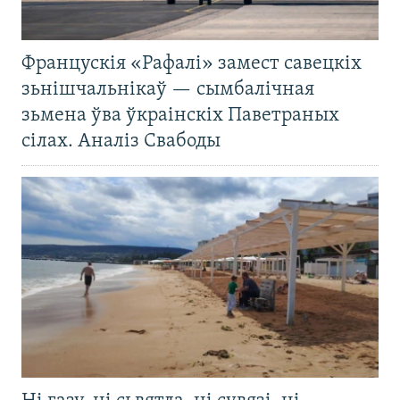
Францускія «Рафалі» замест савецкіх
зьнішчальнікаў — сымбалічная
зьмена ўва ўкраінскіх Паветраных
сілах. Аналіз Свабоды