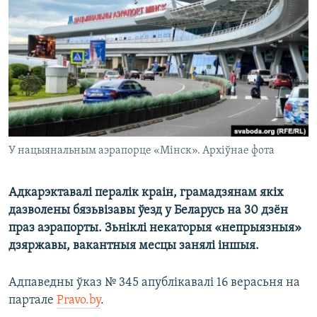
КУЛЬТУРА
МОВА
КАЛЯНДАР
НА ХВАЛЯХ СВАБОДЫ
У нацыянальным аэрапорце «Мінск». Архіўнае фота
Адкарэктавалі пералік краін, грамадзянам якіх
дазволены бязьвізавы ўезд у Беларусь на 30 дзён
праз аэрапорты. Зьніклі некаторыя «непрыязныя»
дзяржавы, вакантныя месцы занялі іншыя.
Адпаведны ўказ № 345 апублікавалі 16 верасьня на
партале
Pravo.by
.