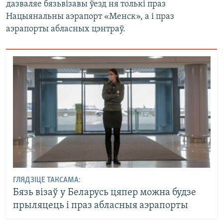
дазваляе бязьвізавы ўезд ня толькі праз
Нацыянальны аэрапорт «Менск», а і праз
аэрапорты абласных цэнтраў.
ГЛЯДЗІЦЕ ТАКСАМА:
Бязь візаў у Беларусь цяпер можна будзе
прыляцець і праз абласныя аэрапорты