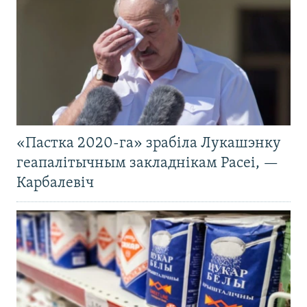
«Пастка 2020-га» зрабіла Лукашэнку
геапалітычным закладнікам Расеі, —
Карбалевіч