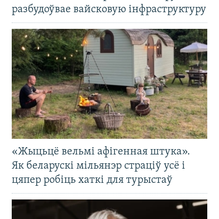
разбудоўвае вайсковую інфраструктуру
«Жыцьцё вельмі афігенная штука».
Як беларускі мільянэр страціў усё і
цяпер робіць хаткі для турыстаў