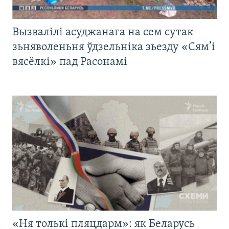
Вызвалілі асуджанага на сем сутак
зьняволеньня ўдзельніка зьезду «Сям’і
вясёлкі» пад Расонамі
«Ня толькі пляцдарм»: як Беларусь