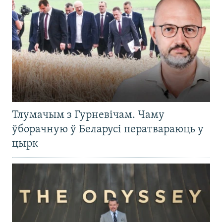
Тлумачым з Гурневічам. Чаму
ўборачную ў Беларусі ператвараюць у
цырк