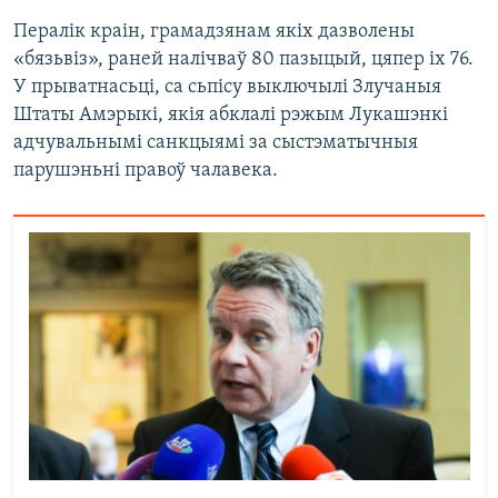
Пералік краін, грамадзянам якіх дазволены
«бязьвіз», раней налічваў 80 пазыцый, цяпер іх 76.
У прыватнасьці, са сьпісу выключылі Злучаныя
Штаты Амэрыкі, якія абклалі рэжым Лукашэнкі
адчувальнымі санкцыямі за сыстэматычныя
парушэньні правоў чалавека.