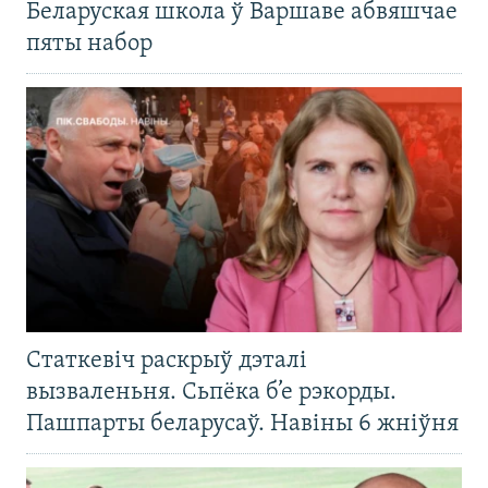
Беларуская школа ў Варшаве абвяшчае
пяты набор
Статкевіч раскрыў дэталі
вызваленьня. Сьпёка б’е рэкорды.
Пашпарты беларусаў. Навіны 6 жніўня