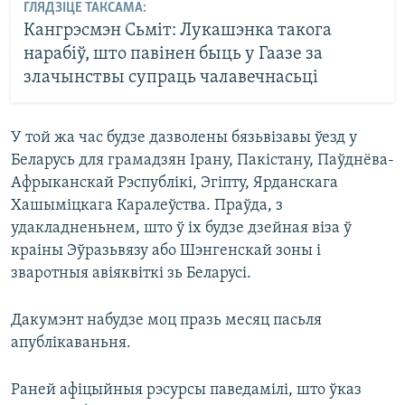
ГЛЯДЗІЦЕ ТАКСАМА:
Кангрэсмэн Сьміт: Лукашэнка такога
нарабіў, што павінен быць у Гаазе за
злачынствы супраць чалавечнасьці
У той жа час будзе дазволены бязьвізавы ўезд у
Беларусь для грамадзян Ірану, Пакістану, Паўднёва-
Афрыканскай Рэспублікі, Эгіпту, Ярданскага
Хашыміцкага Каралеўства. Праўда, з
удакладненьнем, што ў іх будзе дзейная віза ў
краіны Эўразьвязу або Шэнгенскай зоны і
зваротныя авіяквіткі зь Беларусі.
Дакумэнт набудзе моц празь месяц пасьля
апублікаваньня.
Раней афіцыйныя рэсурсы паведамілі, што ўказ