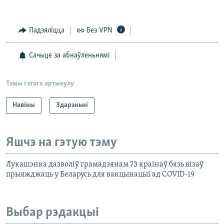
Падзяліцца
Без VPN
Сачыце за абнаўленьнямі
Тэмы гэтага артыкулу
Навіны
Здарэньні
Яшчэ на гэтую тэму
Лукашэнка дазволіў грамадзянам 73 краінаў бязь візаў
прыяжджаць у Беларусь для вакцынацыі ад COVID-19
Выбар рэдакцыі