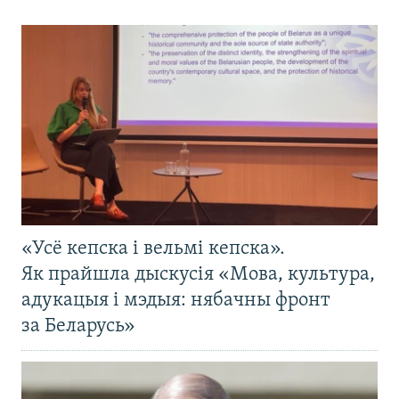
«Усё кепска і вельмі кепска».
Як прайшла дыскусія «Мова, культура,
адукацыя і мэдыя: нябачны фронт
за Беларусь»