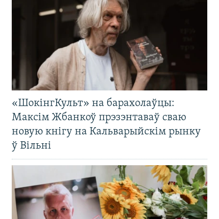
«ШокінгКульт» на барахолаўцы:
Максім Жбанкоў прэзэнтаваў сваю
новую кнігу на Кальварыйскім рынку
ў Вільні