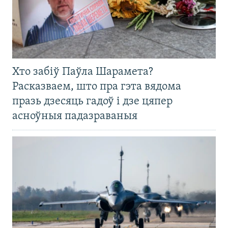
Хто забіў Паўла Шарамета?
Расказваем, што пра гэта вядома
празь дзесяць гадоў і дзе цяпер
асноўныя падазраваныя