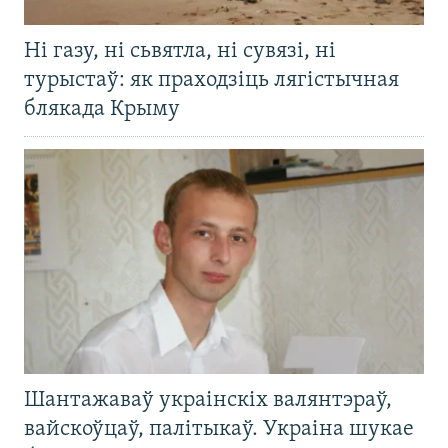
Ні газу, ні сьвятла, ні сувязі, ні
турыстаў: як праходзіць лягістычная
блякада Крыму
Шантажаваў украінскіх валянтэраў,
вайскоўцаў, палітыкаў. Украіна шукае