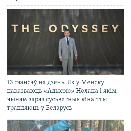
13 сэансаў на дзень. Як у Менску
паказваюць «Адысэю» Нолана і якім
чынам зараз сусьветныя кінагіты
трапляюць у Беларусь