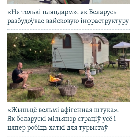
«Ня толькі пляцдарм»: як Беларусь
разбудоўвае вайсковую інфраструктуру
«Жыцьцё вельмі афігенная штука».
Як беларускі мільянэр страціў усё і
цяпер робіць хаткі для турыстаў