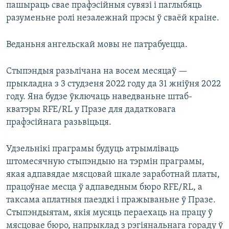
пашыраць свае прафэсійныя сувязі і паглыбяць
разуменьне ролі незалежнай прэсы ў сваёй краіне.
Веданьня ангельскай мовы не патрабуецца.
Стыпэндыя разьлічана на восем месяцаў —
прыкладна з 3 студзеня 2022 году да 31 жніўня 2022
году. Яна будзе ўключаць наведваньне штаб-
кватэры RFE/RL у Празе для дадатковага
прафэсійнага разьвіцьця.
Удзельнікі праграмы будуць атрымліваць
штомесячную стыпэндыю на тэрмін праграмы,
якая адпавядае мясцовай шкале заработнай платы,
працоўнае месца ў адпаведным бюро RFE/RL, а
таксама аплатныя паездкі і пражываньне ў Празе.
Стыпэндыятам, якія мусяць пераехаць на працу ў
мясцовае бюро, напрыклад з рэгіянальнага гораду ў