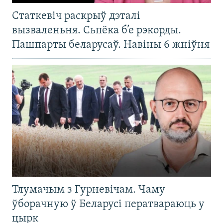
Статкевіч раскрыў дэталі
вызваленьня. Сьпёка б’е рэкорды.
Пашпарты беларусаў. Навіны 6 жніўня
Тлумачым з Гурневічам. Чаму
ўборачную ў Беларусі ператвараюць у
цырк