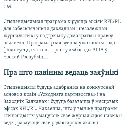
СМІ.
Стыпэндыяльная праграма кіруецца місіяй RFE/RL
для забесьпячэньня дакладнай і незалежнай
журналістыкі ў падтрымку дэмакратыі і правоў
чалавека. Праграма рэалізуецца ўжо шосты год і
фінансуецца за кошт гранту амбасады ЗША ў
Чэскай Рэспубліцы.
Пра што павінны ведаць заяўнікі
Стыпэндыяты будуць адабраныя на конкурснай
аснове з краін «Усходняга партнэрства» і на
Заходніх Балканах і будуць базавацца ў мясцовых
офісах RFE/RL. Чакаецца, што ў выніку праграмы
стыпэндыяты ўмацуюць свае журналісцкія навыкі і
веды, разаўюць свае рэдактарскія якасьці,