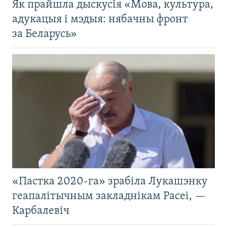
Як прайшла дыскусія «Мова, культура,
адукацыя і мэдыя: нябачны фронт
за Беларусь»
«Пастка 2020-га» зрабіла Лукашэнку
геапалітычным закладнікам Расеі, —
Карбалевіч