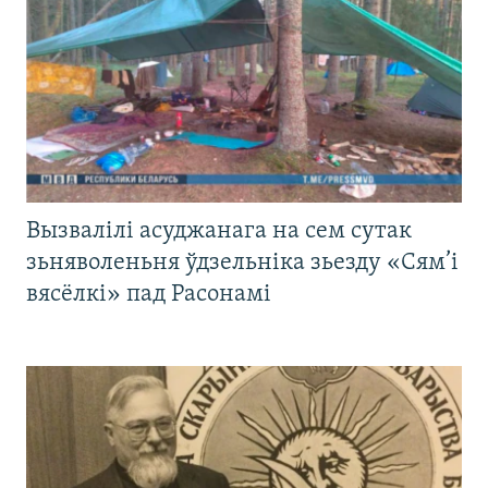
Вызвалілі асуджанага на сем сутак
зьняволеньня ўдзельніка зьезду «Сям’і
вясёлкі» пад Расонамі