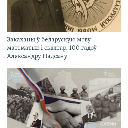
Закаханы ў беларускую мову
матэматык і сьвятар. 100 гадоў
Аляксандру Надсану