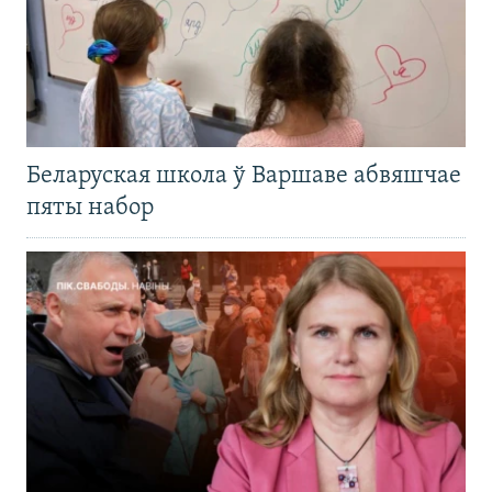
Беларуская школа ў Варшаве абвяшчае
пяты набор