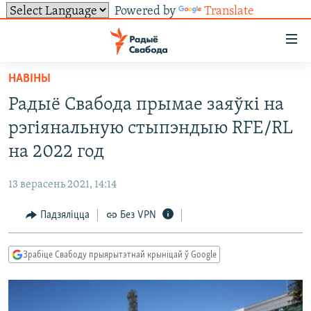
Powered by
Translate
Лінкі
ўнівэрсальнага
доступу
НАВІНЫ
НАВІНЫ
Перайсьці
Радыё Свабода прымае заяўкі на
да
ТОЛЬКІ НА СВАБОДЗЕ
УСЕ НАВІНЫ
рэгіянальную стыпэндыю RFE/RL
галоўнага
СУВЯЗЬ
ВІДЭА І ФОТА
ТЭСТЫ
зьместу
на 2022 год
Перайсьці
ПАДПІСАЦЦА
ЛЮДЗІ
БЛОГІ
АБЫСЬЦІ БЛЯКАВАНЬНЕ
да
13 верасень 2021, 14:14
ПАЛІТЫКА
ГІСТОРЫЯ НА СВАБОДЗЕ
ПАДЗЯЛІЦЦА ІНФАРМАЦЫЯЙ
RSS
галоўнай
САЧЫЦЕ ЗА АБНАЎЛЕНЬНЯМІ
Падзяліцца
Без VPN
навігацыі
ЭКАНОМІКА
ПАДКАСТЫ
ПАДКАСТЫ
Перайсьці
ВАЙНА
КНІГІ
FACEBOOK
да
Зрабіце Свабоду прыярытэтнай крыніцай ў Google
БЕЛАРУСЫ НА ВАЙНЕ
АЎДЫЁКНІГІ
TWITTER
пошуку
ПАЛІТВЯЗЬНІ
PREMIUM
Усе сайты РС/РСЭ