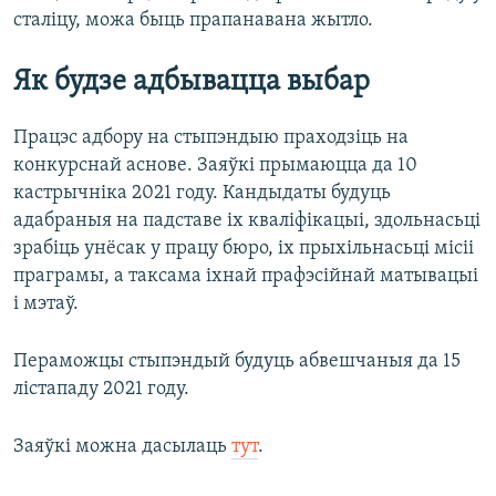
сталіцу, можа быць прапанавана жытло.
Як будзе адбывацца выбар
Працэс адбору на стыпэндыю праходзіць на
конкурснай аснове. Заяўкі прымаюцца да 10
кастрычніка 2021 году. Кандыдаты будуць
адабраныя на падставе іх кваліфікацыі, здольнасьці
зрабіць унёсак у працу бюро, іх прыхільнасьці місіі
праграмы, а таксама іхнай прафэсійнай матывацыі
і мэтаў.
Пераможцы стыпэндый будуць абвешчаныя да 15
лістападу 2021 году.
Заяўкі можна дасылаць
тут
.