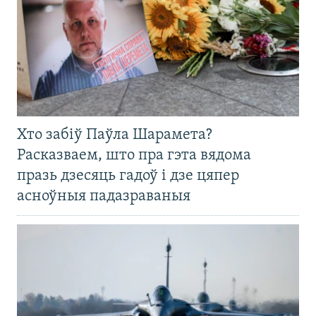
Хто забіў Паўла Шарамета?
Расказваем, што пра гэта вядома
празь дзесяць гадоў і дзе цяпер
асноўныя падазраваныя