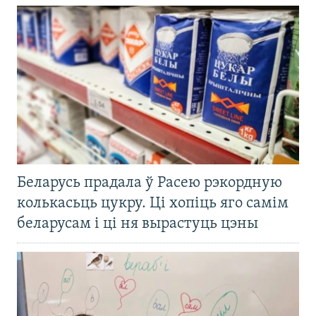
Беларусь прадала ў Расею рэкордную
колькасьць цукру. Ці хопіць яго самім
беларусам і ці ня вырастуць цэны