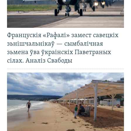
Францускія «Рафалі» замест савецкіх
зьнішчальнікаў — сымбалічная
зьмена ўва ўкраінскіх Паветраных
сілах. Аналіз Свабоды