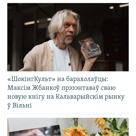
«ШокінгКульт» на барахолаўцы:
Максім Жбанкоў прэзэнтаваў сваю
новую кнігу на Кальварыйскім рынку
ў Вільні