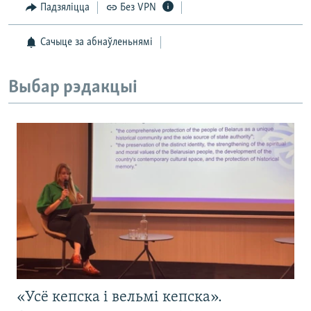
Падзяліцца
Без VPN
Сачыце за абнаўленьнямі
Выбар рэдакцыі
«Усё кепска і вельмі кепска».