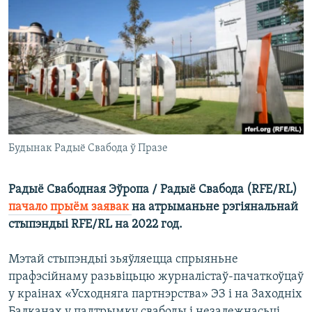
КУЛЬТУРА
МОВА
КАЛЯНДАР
НА ХВАЛЯХ СВАБОДЫ
Будынак Радыё Свабода ў Празе
Радыё Свабодная Эўропа / Радыё Свабода (RFE/RL)
пачало прыём заявак
на атрыманьне рэгіянальнай
стыпэндыі RFE/RL на 2022 год.
Мэтай стыпэндыі зьяўляецца спрыяньне
прафэсійнаму разьвіцьцю журналістаў-пачаткоўцаў
у краінах «Усходняга партнэрства» ЭЗ і на Заходніх
Балканах у падтрымку свабоды і незалежнасьці