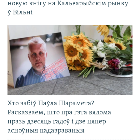
новую кнігу на Кальварыйскім рынку
ў Вільні
Хто забіў Паўла Шарамета?
Расказваем, што пра гэта вядома
празь дзесяць гадоў і дзе цяпер
асноўныя падазраваныя