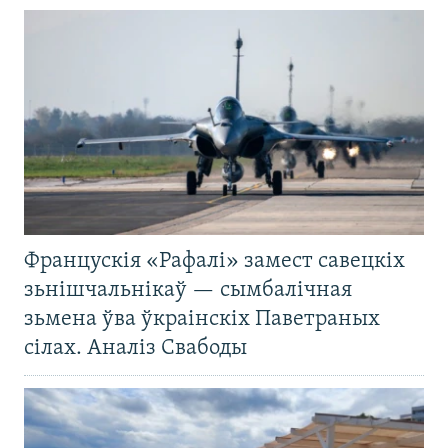
Францускія «Рафалі» замест савецкіх
зьнішчальнікаў — сымбалічная
зьмена ўва ўкраінскіх Паветраных
сілах. Аналіз Свабоды