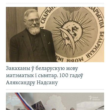
Закаханы ў беларускую мову
матэматык і сьвятар. 100 гадоў
Аляксандру Надсану