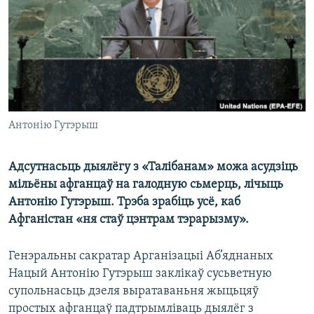
КУЛЬТУРА
МОВА
КАЛЯНДАР
НА ХВАЛЯХ СВАБОДЫ
Антонію Гутэрыш
Адсутнасьць дыялёгу з «Талібанам» можа асудзіць
мільёны афганцаў на галодную сьмерць, лічыць
Антонію Гутэрыш. Трэба зрабіць усё, каб
Афганістан «ня стаў цэнтрам тэрарызму».
Генэральны сакратар Арганізацыі Аб’яднаных
Нацый Антонію Гутэрыш заклікаў сусьветную
супольнасьць дзеля выратаваньня жыцьцяў
простых афганцаў падтрымліваць дыялёг з