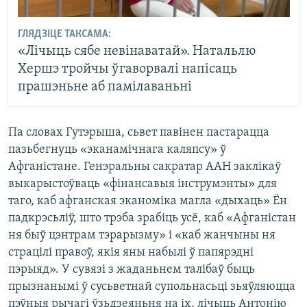
ГЛЯДЗІЦЕ ТАКСАМА:
«Лічыць сябе невінаватай». Натальлю
Хершэ тройчы ўгаворвалі напісаць
прашэньне аб памілаваньні
Па словах Гутэрыша, сьвет павінен пастарацца
пазьбегнуць «эканамічнага каляпсу» ў
Афганістане. Генэральны сакратар ААН заклікаў
выкарыстоўваць «фінансавыя інструмэнты» для
таго, каб афганская эканоміка магла «дыхаць» Ён
падкрэсьліў, што трэба зрабіць усё, каб «Афганістан
ня быў цэнтрам тэрарызму» і «каб жанчыны ня
страцілі правоў, якія яны набылі ў папярэдні
пэрыяд». У сувязі з жаданьнем талібаў быць
прызнанымі ў сусьветнай супольнасьці зьяўляюцца
пэўныя рычагі ўзьдзеяньня на іх, лічыць Антонію