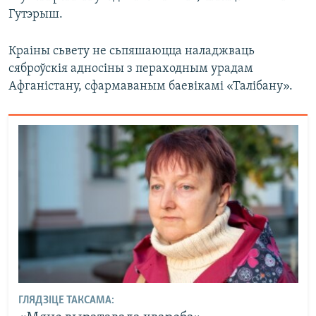
Гутэрыш.
Краіны сьвету не сьпяшаюцца наладжваць
сяброўскія адносіны з пераходным урадам
Афганістану, сфармаваным баевікамі «Талібану».
ГЛЯДЗІЦЕ ТАКСАМА: