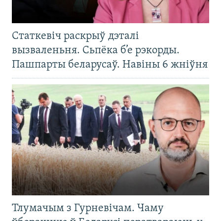
Статкевіч раскрыў дэталі
вызваленьня. Сьпёка б’е рэкорды.
Пашпарты беларусаў. Навіны 6 жніўня
Тлумачым з Гурневічам. Чаму