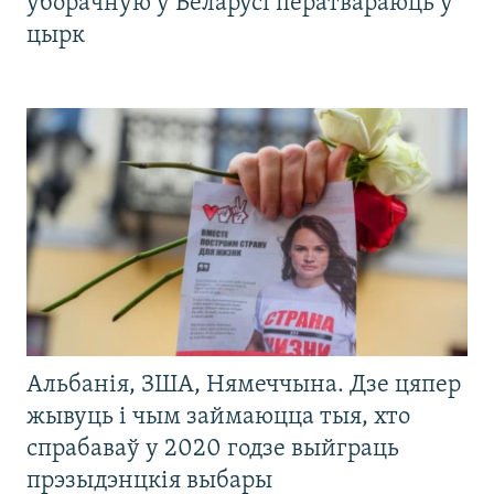
ўборачную ў Беларусі ператвараюць у
цырк
Альбанія, ЗША, Нямеччына. Дзе цяпер
жывуць і чым займаюцца тыя, хто
спрабаваў у 2020 годзе выйграць
прэзыдэнцкія выбары