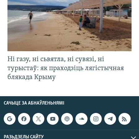
Ні газу, ні сьвятла, ні сувязі, ні
турыстаў: як праходзіць лягістычная
блякада Крыму
САЧЫЦЕ ЗА АБНАЎЛЕНЬНЯМІ
РАЗЬДЗЕЛЫ САЙТУ