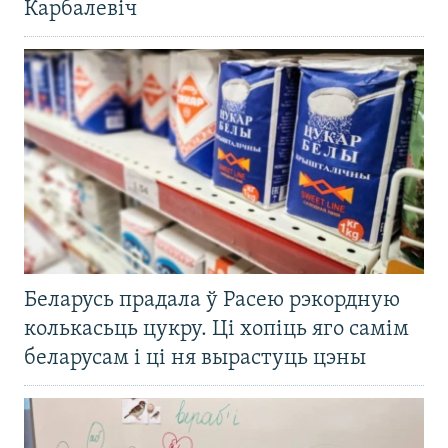
Карбалевіч
Беларусь прадала ў Расею рэкордную
колькасьць цукру. Ці хопіць яго самім
беларусам і ці ня вырастуць цэны