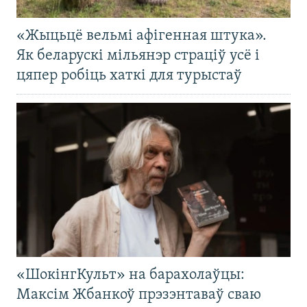
«Жыцьцё вельмі афігенная штука».
Як беларускі мільянэр страціў усё і
цяпер робіць хаткі для турыстаў
«ШокінгКульт» на барахолаўцы:
Максім Жбанкоў прэзэнтаваў сваю