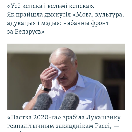
«Усё кепска і вельмі кепска».
Як прайшла дыскусія «Мова, культура,
адукацыя і мэдыя: нябачны фронт
за Беларусь»
«Пастка 2020-га» зрабіла Лукашэнку
геапалітычным закладнікам Расеі, —