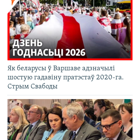
Як беларусы ў Варшаве адзначылі
шостую гадавіну пратэстаў 2020-га.
Стрым Свабоды