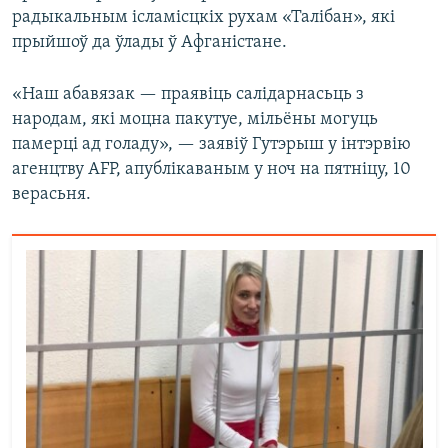
радыкальным ісламісцкіх рухам «Талібан», які
прыйшоў да ўлады ў Афганістане.
«Наш абавязак — праявіць салідарнасьць з
народам, які моцна пакутуе, мільёны могуць
памерці ад голаду», — заявіў Гутэрыш у інтэрвію
агенцтву AFP, апублікаваным у ноч на пятніцу, 10
верасьня.