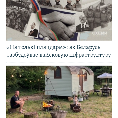
«Ня толькі пляцдарм»: як Беларусь
разбудоўвае вайсковую інфраструктуру