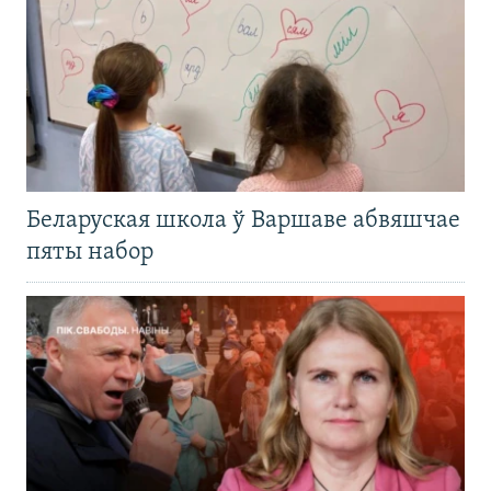
Беларуская школа ў Варшаве абвяшчае
пяты набор