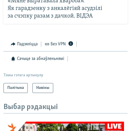
«Мяне выратавала хвароба».
Як гарадзенку з анкалёгіяй асудзілі
за счэпку разам з дачкой. ВІДЭА
Падзяліцца
Без VPN
Сачыце за абнаўленьнямі
Тэмы гэтага артыкулу
Палітыка
Навіны
Выбар рэдакцыі