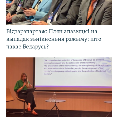
Відэарэпартаж: Плян апазыцыі на
выпадак зьнікненьня рэжыму: што
чакае Беларусь?