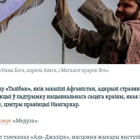
«Няма Бога, апрача Алага, і Магамэт прарок Яго»
ху «Талібан», якія захапілі Афганістан, адкрылі стралян
акцыі ў падтрымку нацыянальнага сьцяга краіны, якая
, цэнтры правінцыі Нангархар.
рмуе
«Медуза».
е тэлеканал «Аль-Джазіра», мясцовыя жыхары выступі