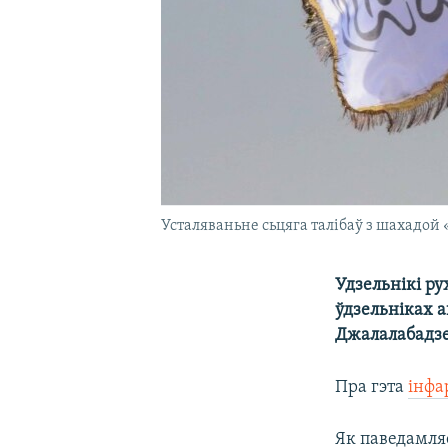
Усталяваньне сьцяга талібаў з шахадой 
Удзельнікі ру
ўдзельніках 
Джалалабадзе
Пра гэта
інфа
Як паведамля