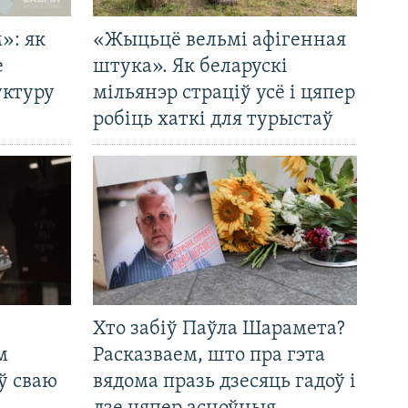
»: як
«Жыцьцё вельмі афігенная
е
штука». Як беларускі
уктуру
мільянэр страціў усё і цяпер
робіць хаткі для турыстаў
Хто забіў Паўла Шарамета?
м
Расказваем, што пра гэта
ў сваю
вядома празь дзесяць гадоў і