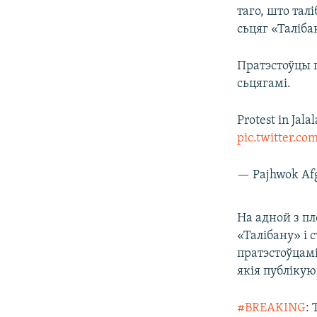
таго, што тал
сьцяг «Таліба
Пратэстоўцы 
сьцягамі.
Protest in Jala
pic.twitter.
— Pajhwok Af
На адной з пл
«Талібану» і
пратэстоўцамі
якія публікую
#BREAKING
: 