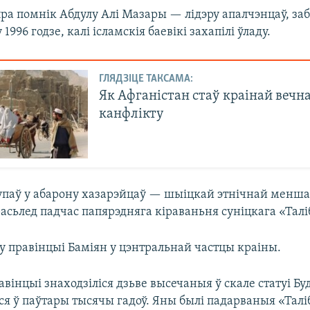
пра помнік Абдулу Алі Мазары — лідэру апалчэнцаў, за
1996 годзе, калі ісламскія баевікі захапілі ўладу.
ГЛЯДЗІЦЕ ТАКСАМА:
Як Афганістан стаў краінай вечн
канфлікту
паў у абарону хазарэйцаў — шыіцкай этнічнай меншас
асьлед падчас папярэдняга кіраваньня суніцкага «Талі
у правінцыі Баміян у цэнтральнай частцы краіны.
авінцыі знаходзіліся дзьве высечаныя ў скале статуі Бу
ся ў паўтары тысячы гадоў. Яны былі падарваныя «Талі