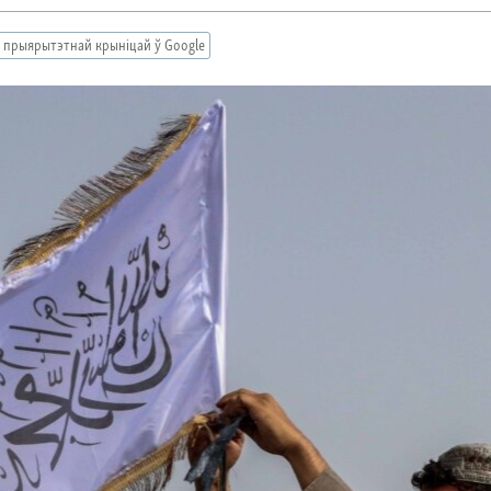
 прыярытэтнай крыніцай ў Google