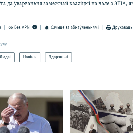
ўга да ўварваньня замежнай кааліцыі на чале з ЗША, як
а
Без VPN
Сачыце за абнаўленьнямі
Друкаваць
кулу
Людзі
Навіны
Здарэньні