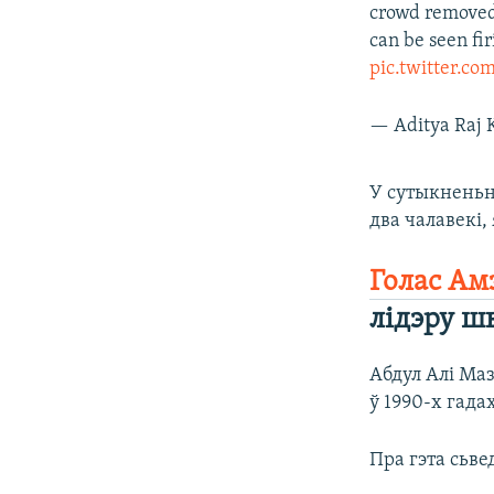
crowd removed 
can be seen fir
pic.twitter.
— Aditya Raj 
У сутыкненьн
два чалавекі,
Голас Ам
лідэру ш
Абдул Алі Ма
ў 1990-х гада
Пра гэта сьве