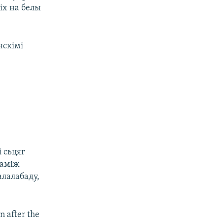
іх на белы
нскімі
і сьцяг
паміж
алалабаду,
an after the