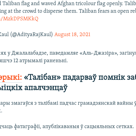
Taliban flag and waved Afghan tricolour flag openly. Talib
ing at the crowd to disperse them. Taliban fears an open re
com/MzkDPSMKkQ
Kaul (@AdityaRajKaul)
August 18, 2021
ях у Джалалабадзе, паведамляе «Аль-Джазіра», загіну
 яшчэ 12 атрымалі раненьні.
эрыкі:
«Талібан» падарваў помнік за
ыіцкіх апалчэнцаў
зары змагаўся з талібамі падчас грамадзянскай вайны 
х.
дчаць фатаграфіі, апублікаваныя ў сацыяльных сетках.