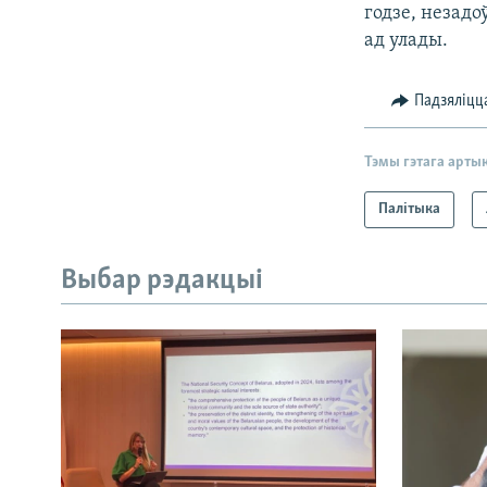
годзе, незадо
ад улады.
Падзяліцц
Тэмы гэтага арты
Палітыка
Выбар рэдакцыі