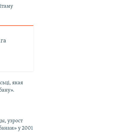
бітаму
ага
ьці, якая
бану».
ды, узрост
банам» у 2001