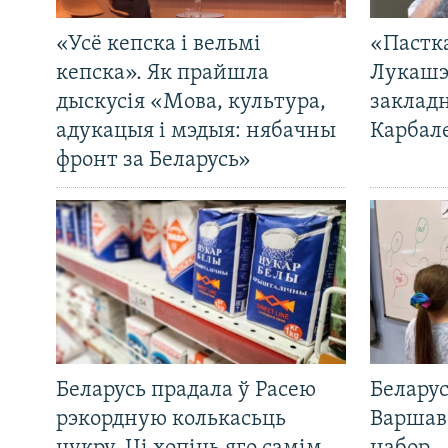
«Усё кепска і вельмі
«Пастка
кепска». Як прайшла
Лукашэ
дыскусія «Мова, культура,
закладн
адукацыя і мэдыя: нябачны
Карбал
фронт за Беларусь»
Беларусь прадала ў Расею
Беларус
рэкордную колькасьць
Варшав