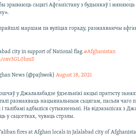
ібы зрываюць сьцягі Афганістану з будынкаў і мяняюць 
ну».
прайшлі маршам па вуліцах гораду, размахваючы афга
labad city in support of National flag.
#Afghanistan
com/oxv3GL0hmS
ghan News (@pajhwok)
August 18, 2021
ошчаў у Джалалабадзе ўдзельнікі акцыі пратэсту зьнял
 сталі размахваць нацыянальным сьцягам, пасьля чаго 
 і талібамі адбыліся сутыкненьні. На відэазапісах з Дж
ць у сацсетках, чуваць стрэлы.
Taliban fires at Afghan locals in Jalalabad city of Afghanist