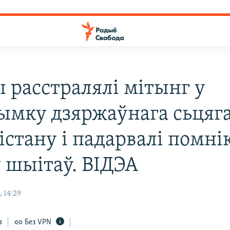
ы расстралялі мітынг у
ымку дзяржаўнага сьцяг
істану і падарвалі помні
у шыітаў. ВІДЭА
 14:29
а
Без VPN