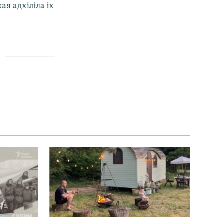
ая адхіліла іх