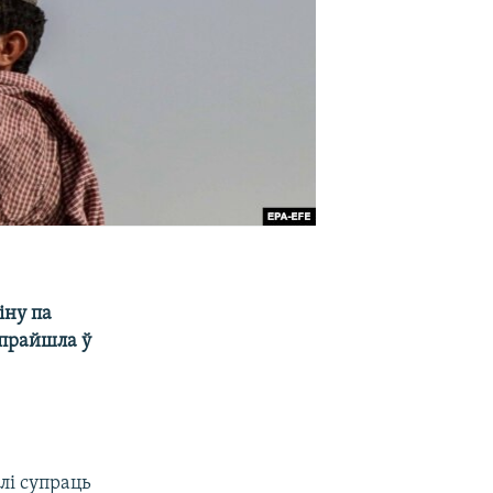
іну па
 прайшла ў
лі супраць