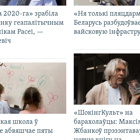
 2020-га» зрабіла
«Ня толькі пляцдарм
нку геапалітычным
Беларусь разбудоўва
ікам Расеі, —
вайсковую інфрастр
евіч
«ШокінгКульт» на
кая школа ў
барахолаўцы: Максі
е абвяшчае пяты
Жбанкоў прэзэнтава