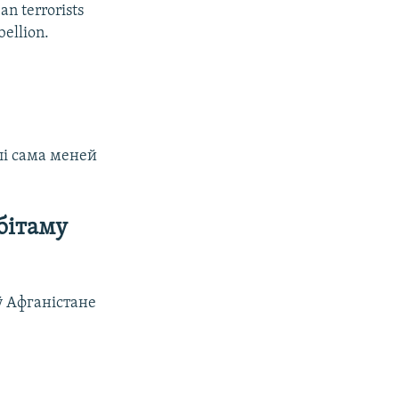
an terrorists
bellion.
лі сама меней
бітаму
ў Афганістане