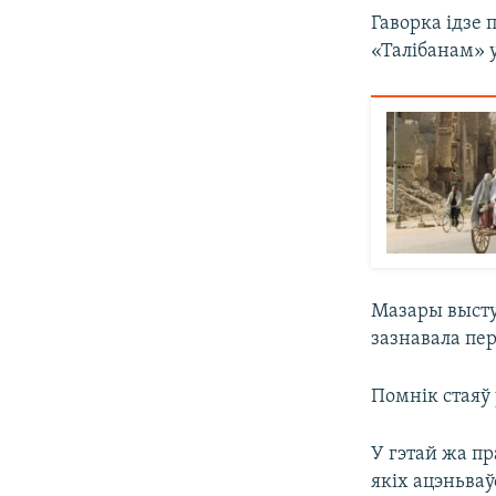
Гаворка ідзе 
«Талібанам» у 
Мазары высту
зазнавала пер
Помнік стаяў 
У гэтай жа пр
якіх ацэньваў