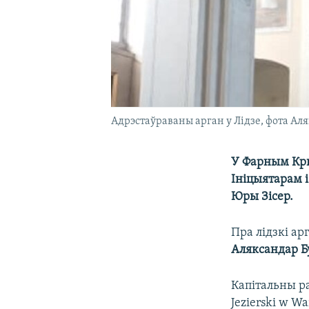
Адрэстаўраваны арган у Лідзе, фота Ал
У Фарным Кры
Ініцыятарам і
Юры Зісер.
Пра лідзкі ар
Аляксандар Б
Капітальны ра
Jezierski w W