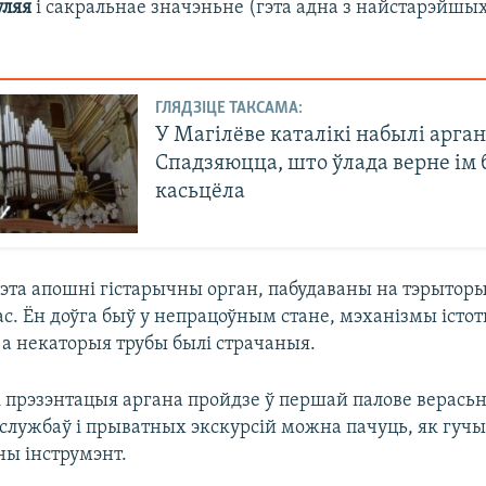
уляя
і сакральнае значэньне (гэта адна з найстарэйшы
ГЛЯДЗІЦЕ ТАКСАМА:
У Магілёве каталікі набылі арган
Спадзяюцца, што ўлада верне ім
касьцёла
эта апошні гістарычны орган, пабудаваны на тэрыторыі
с. Ён доўга быў у непрацоўным стане, мэханізмы істот
 а некаторыя трубы былі страчаныя.
і прэзэнтацыя аргана пройдзе ў першай палове верасьн
 службаў і прыватных экскурсій можна пачуць, як гуч
ны інструмэнт.