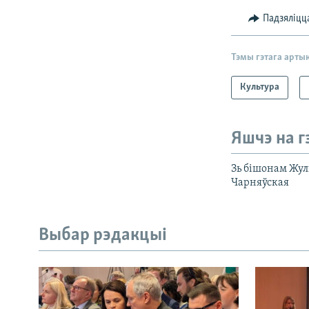
Падзяліцц
Тэмы гэтага арты
Культура
Яшчэ на г
Зь бішонам Жул
Чарняўская
Выбар рэдакцыі