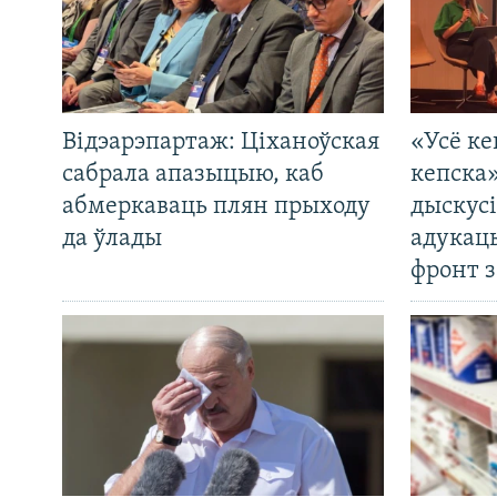
Відэарэпартаж: Ціханоўская
«Усё ке
сабрала апазыцыю, каб
кепска
абмеркаваць плян прыходу
дыскусі
да ўлады
адукац
фронт з