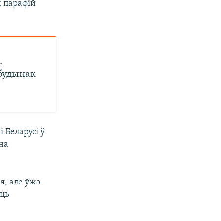
х парафій
.
 будынак
 Беларусі ў
на
я, але ўжо
ыць