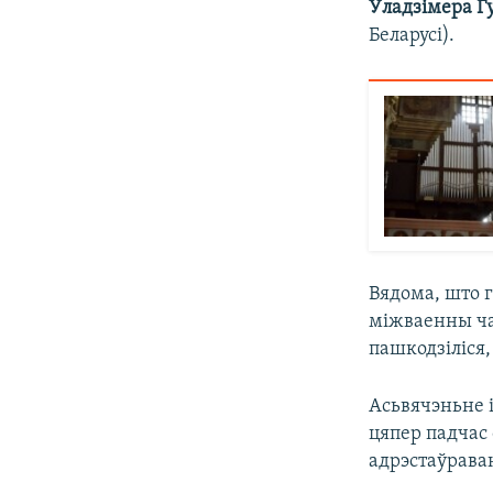
Ўладзімера Г
Беларусі).
Вядома, што г
міжваенны ча
пашкодзіліся,
Асьвячэньне 
цяпер падчас
адрэстаўрава