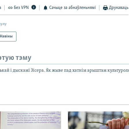
а
Без VPN
Сачыце за абнаўленьнямі
Друкаваць
кулу
Навіны
этую тэму
ькай і дыскамі Зісера. Як жыве пад хатнім арыштам культурол