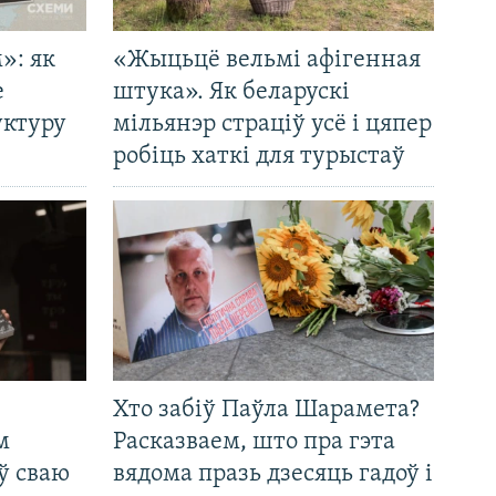
»: як
«Жыцьцё вельмі афігенная
е
штука». Як беларускі
уктуру
мільянэр страціў усё і цяпер
робіць хаткі для турыстаў
Хто забіў Паўла Шарамета?
м
Расказваем, што пра гэта
ў сваю
вядома празь дзесяць гадоў і