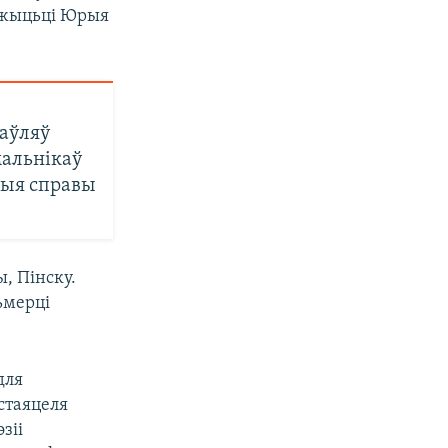
ы жыцьці Юрыя
наўляў
альнікаў
брыя справы
, Пінску.
ьмерці
для
стаяцеля
зіі