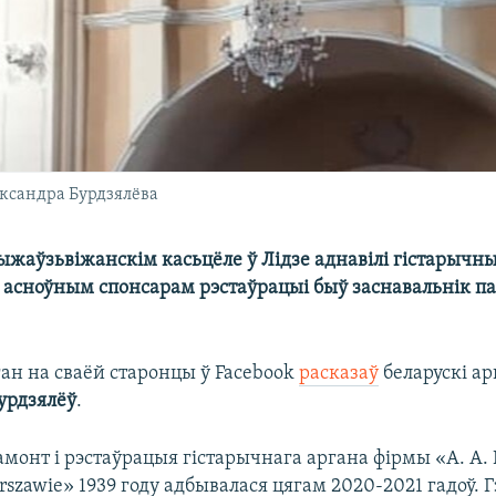
яксандра Бурдзялёва
жаўзьвіжанскім касьцёле ў Лідзе аднавілі гістарычны
 асноўным спонсарам рэстаўрацыі быў заснавальнік па
ган на сваёй старонцы ў Facebook
расказаў
беларускі ар
урдзялёў
.
монт і рэстаўрацыя гістарычнага аргана фірмы «A. A.
arszawie» 1939 году адбывалася цягам 2020-2021 гадоў. 