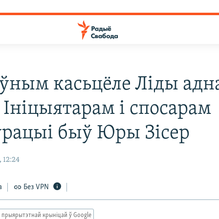
оўным касьцёле Ліды адна
 Ініцыятарам і спосарам
ўрацыі быў Юры Зісер
 12:24
а
Без VPN
 прыярытэтнай крыніцай ў Google