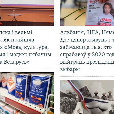
пска і вельмі
Альбанія, ЗША, Ням
». Як прайшла
Дзе цяпер жывуць і
я «Мова, культура,
займаюцца тыя, хто
ыя і мэдыя: нябачны
спрабаваў у 2020 го
а Беларусь»
выйграць прэзыдэнц
выбары