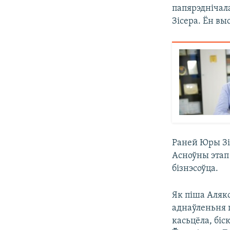
папярэднічал
Зісера. Ён вы
Раней Юры Зі
Асноўны этап 
бізнэсоўца.
Як піша Алякс
аднаўленьня 
касьцёла, біс