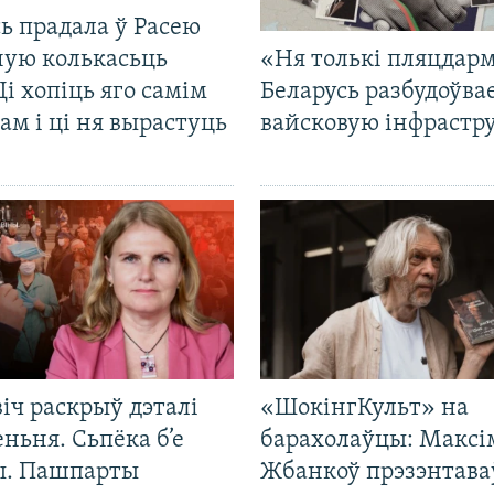
ь прадала ў Расею
ную колькасьць
«Ня толькі пляцдарм
Ці хопіць яго самім
Беларусь разбудоўва
ам і ці ня вырастуць
вайсковую інфрастр
іч раскрыў дэталі
«ШокінгКульт» на
ньня. Сьпёка б’е
барахолаўцы: Максі
ы. Пашпарты
Жбанкоў прэзэнтава