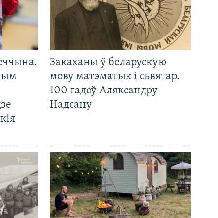
еччына.
Закаханы ў беларускую
 чым
мову матэматык і сьвятар.
100 гадоў Аляксандру
дзе
Надсану
кія