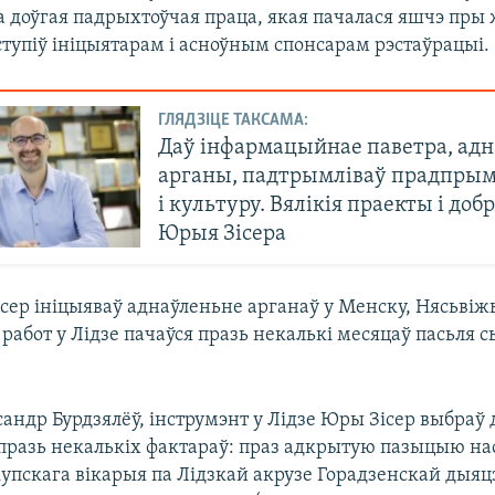
а доўгая падрыхтоўчая праца, якая пачалася яшчэ пр
ступіў ініцыятарам і асноўным спонсарам рэстаўрацыі.
ГЛЯДЗІЦЕ ТАКСАМА:
Даў інфармацыйнае паветра, ад
арганы, падтрымліваў прадпрым
і культуру. Вялікія праекты і до
Юрыя Зісера
сер ініцыяваў аднаўленьне арганаў у Менску, Нясьвіжы
работ у Лідзе пачаўся празь некалькі месяцаў пасьля с
андр Бурдзялёў, інструмэнт у Лідзе Юры Зісер выбраў 
празь некалькіх фактараў: праз адкрытую пазыцыю на
купскага вікарыя па Лідзкай акрузе Горадзенскай дыяцэ