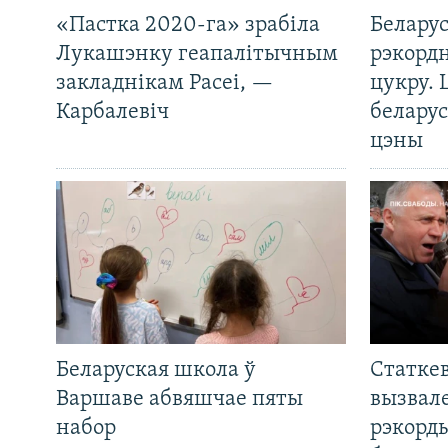
«Пастка 2020-га» зрабіла
Беларус
Лукашэнку геапалітычным
рэкорд
закладнікам Расеі, —
цукру. 
Карбалевіч
беларус
цэны
Беларуская школа ў
Статкев
Варшаве абвяшчае пяты
вызвале
набор
рэкорд