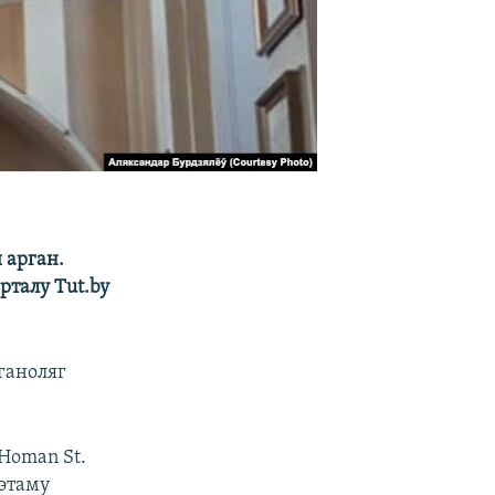
 арган.
рталу Tut.by
ганоляг
 Homan St.
Гэтаму