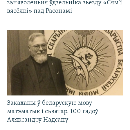
зьняволеньня ўдзельніка зьезду «Сям’і
вясёлкі» пад Расонамі
Закаханы ў беларускую мову
матэматык і сьвятар. 100 гадоў
Аляксандру Надсану