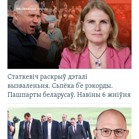
Статкевіч раскрыў дэталі
вызваленьня. Сьпёка б’е рэкорды.
Пашпарты беларусаў. Навіны 6 жніўня