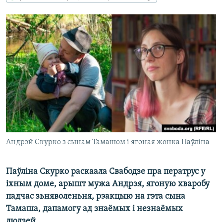
КУЛЬТУРА
МОВА
КАЛЯНДАР
НА ХВАЛЯХ СВАБОДЫ
Андрэй Скурко з сынам Тамашом і ягоная жонка Паўліна
Паўліна Скурко раскаала Свабодзе пра ператрус у
іхным доме, арышт мужа Андрэя, ягоную хваробу
падчас зьняволеньня, рэакцыю на гэта сына
Тамаша, дапамогу ад знаёмых і незнаёмых
людзей.