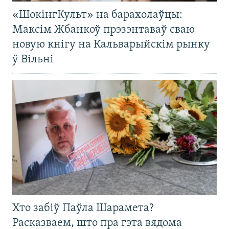
«ШокінгКульт» на барахолаўцы:
Максім Жбанкоў прэзэнтаваў сваю
новую кнігу на Кальварыйскім рынку
ў Вільні
Хто забіў Паўла Шарамета?
Расказваем, што пра гэта вядома