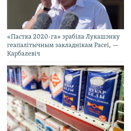
«Пастка 2020-га» зрабіла Лукашэнку
геапалітычным закладнікам Расеі, —
Карбалевіч