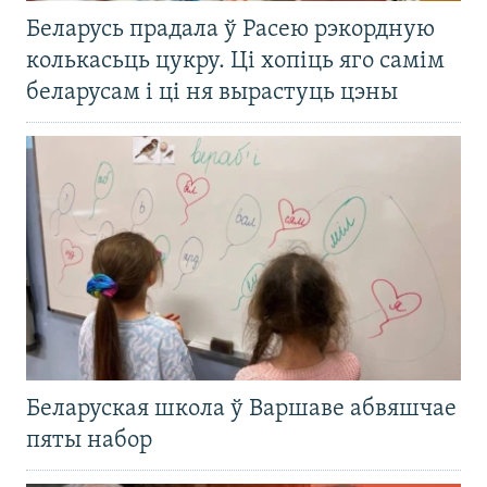
Беларусь прадала ў Расею рэкордную
колькасьць цукру. Ці хопіць яго самім
беларусам і ці ня вырастуць цэны
Беларуская школа ў Варшаве абвяшчае
пяты набор