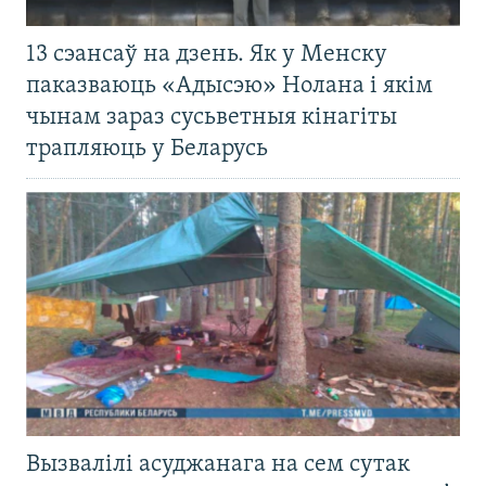
13 сэансаў на дзень. Як у Менску
паказваюць «Адысэю» Нолана і якім
чынам зараз сусьветныя кінагіты
трапляюць у Беларусь
Вызвалілі асуджанага на сем сутак