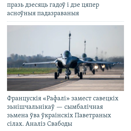
празь дзесяць гадоў і дзе цяпер
асноўныя падазраваныя
Францускія «Рафалі» замест савецкіх
зьнішчальнікаў — сымбалічная
зьмена ўва ўкраінскіх Паветраных
сілах. Аналіз Свабоды