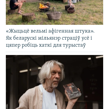
«Жыцьцё вельмі афігенная штука».
Як беларускі мільянэр страціў усё і
цяпер робіць хаткі для турыстаў