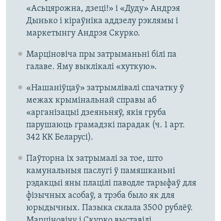
«Асьцярожна, дзеці!» і «Дуду» Андрэя
Дынько і кіраўніка аддзелу рэклямы і
маркетынгу Андрэя Скурко.
Марціновіча пры затрыманьні білі па
галаве. Яму выклікалі «хуткую».
«Нашаніўцаў» затрымлівалі спачатку ў
межах крымінальнай справы аб
«арганізацыі дзеяньняў, якія груба
парушаюць грамадзкі парадак (ч. 1 арт.
342 КК Беларусі).
Паўторна іх затрымалі за тое, што
камунальныя паслугі ў памяшканьні
рэдакцыі яны плацілі паводле тарыфаў для
фізычных асобаў, а трэба было як для
юрыдычных. Пазыка склала 3500 рублёў.
Марціновічу і Скурко выставілі