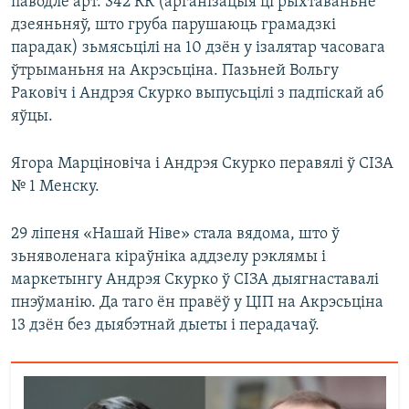
паводле арт. 342 КК (арганізацыя ці рыхтаваньне
дзеяньняў, што груба парушаюць грамадзкі
парадак) зьмясьцілі на 10 дзён у ізалятар часовага
ўтрыманьня на Акрэсьціна. Пазьней Вольгу
Раковіч і Андрэя Скурко выпусьцілі з падпіскай аб
яўцы.
Ягора Марціновіча і Андрэя Скурко перавялі ў СІЗА
№ 1 Менску.
29 ліпеня «Нашай Ніве» стала вядома, што ў
зьняволенага кіраўніка аддзелу рэклямы і
маркетынгу Андрэя Скурко ў СІЗА дыягнаставалі
пнэўманію. Да таго ён правёў у ЦІП на Акрэсьціна
13 дзён без дыябэтнай дыеты і перадачаў.