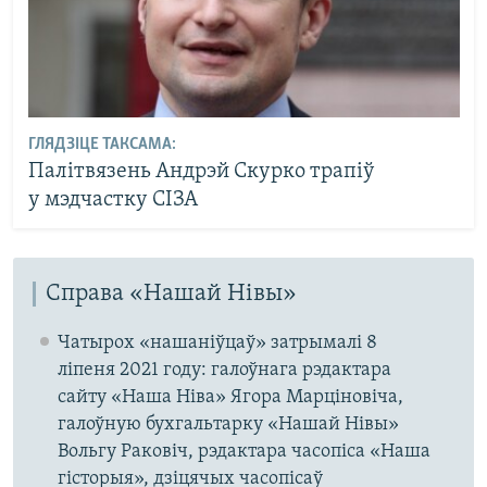
ГЛЯДЗІЦЕ ТАКСАМА:
Палітвязень Андрэй Скурко трапіў
у мэдчастку СІЗА
Справа «Нашай Нівы»
Чатырох «нашаніўцаў» затрымалі 8
ліпеня 2021 году: галоўнага рэдактара
сайту «Наша Ніва» Ягора Марціновіча,
галоўную бухгальтарку «Нашай Нівы»
Вольгу Раковіч, рэдактара часопіса «Наша
гісторыя», дзіцячых часопісаў