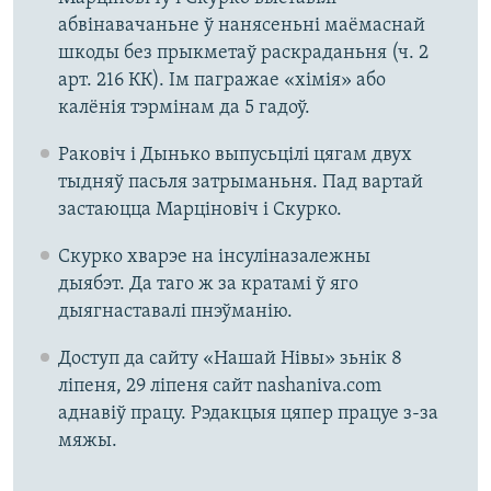
абвінавачаньне ў нанясеньні маёмаснай
шкоды без прыкметаў раскраданьня (ч. 2
арт. 216 КК). Ім пагражае «хімія» або
калёнія тэрмінам да 5 гадоў.
Раковіч і Дынько выпусьцілі цягам двух
тыдняў пасьля затрыманьня. Пад вартай
застаюцца Марціновіч і Скурко.
Скурко хварэе на інсуліназалежны
дыябэт. Да таго ж за кратамі ў яго
дыягнаставалі пнэўманію.
Доступ да сайту «Нашай Нівы» зьнік 8
ліпеня, 29 ліпеня сайт nashaniva.com
аднавіў працу. Рэдакцыя цяпер працуе з-за
мяжы.