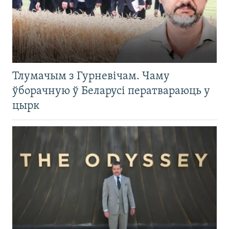
Тлумачым з Гурневічам. Чаму
ўборачную ў Беларусі ператвараюць у
цырк