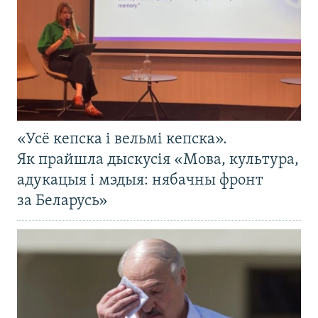
«Усё кепска і вельмі кепска».
Як прайшла дыскусія «Мова, культура,
адукацыя і мэдыя: нябачны фронт
за Беларусь»