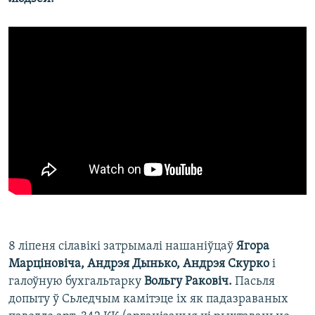
8 ліпеня сілавікі затрымалі нашаніўцаў
Ягора
Марціновіча, Андрэя Дынько, Андрэя Скурко
і
галоўную бухгальтарку
Вольгу Раковіч.
Пасьля
допыту ў Сьледчым камітэце іх як падазраваных