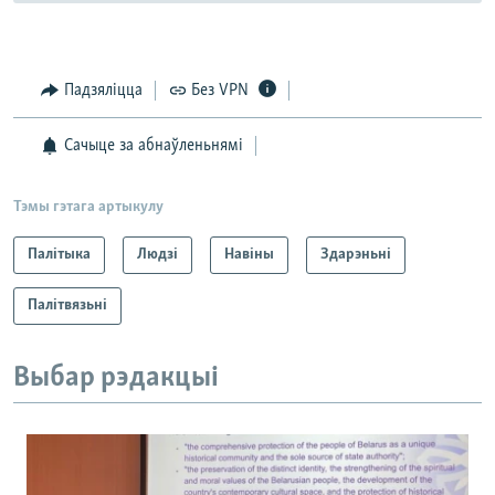
Падзяліцца
Без VPN
Сачыце за абнаўленьнямі
Тэмы гэтага артыкулу
Палітыка
Людзі
Навіны
Здарэньні
Палітвязьні
Выбар рэдакцыі