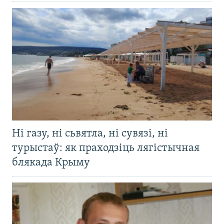
Ні газу, ні сьвятла, ні сувязі, ні
турыстаў: як праходзіць лягістычная
блякада Крыму