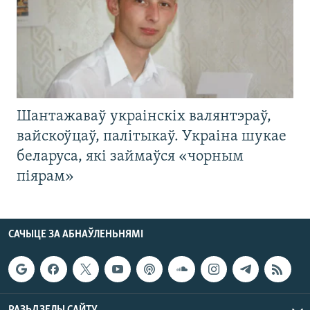
Шантажаваў украінскіх валянтэраў,
вайскоўцаў, палітыкаў. Украіна шукае
беларуса, які займаўся «чорным
піярам»
САЧЫЦЕ ЗА АБНАЎЛЕНЬНЯМІ