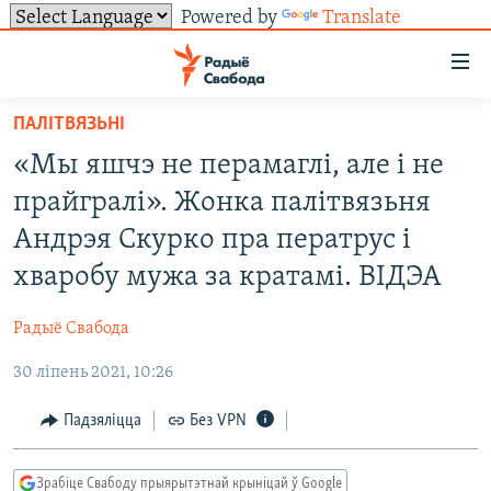
Powered by
Translate
Лінкі
ўнівэрсальнага
доступу
ПАЛІТВЯЗЬНІ
НАВІНЫ
Перайсьці
«Мы яшчэ не перамаглі, але і не
да
ТОЛЬКІ НА СВАБОДЗЕ
УСЕ НАВІНЫ
прайгралі». Жонка палітвязьня
галоўнага
СУВЯЗЬ
ВІДЭА І ФОТА
ТЭСТЫ
зьместу
Андрэя Скурко пра ператрус і
Перайсьці
ПАДПІСАЦЦА
ЛЮДЗІ
БЛОГІ
АБЫСЬЦІ БЛЯКАВАНЬНЕ
хваробу мужа за кратамі. ВІДЭА
да
ПАЛІТЫКА
ГІСТОРЫЯ НА СВАБОДЗЕ
ПАДЗЯЛІЦЦА ІНФАРМАЦЫЯЙ
RSS
галоўнай
САЧЫЦЕ ЗА АБНАЎЛЕНЬНЯМІ
Радыё Свабода
навігацыі
ЭКАНОМІКА
ПАДКАСТЫ
ПАДКАСТЫ
Перайсьці
30 ліпень 2021, 10:26
ВАЙНА
КНІГІ
FACEBOOK
да
Падзяліцца
Без VPN
БЕЛАРУСЫ НА ВАЙНЕ
АЎДЫЁКНІГІ
TWITTER
пошуку
ПАЛІТВЯЗЬНІ
PREMIUM
Усе сайты РС/РСЭ
Зрабіце Свабоду прыярытэтнай крыніцай ў Google