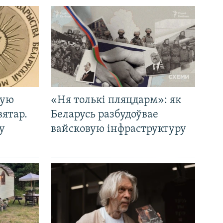
кую
«Ня толькі пляцдарм»: як
вятар.
Беларусь разбудоўвае
у
вайсковую інфраструктуру