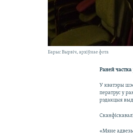
Барыс Вырвіч, архіўнае фота
Раней частка 
У кватэры шэф
ператрус у р
рэдакцыя выд
Сканфіскавалі
«Мяне адвезьл