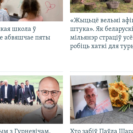
«Жыцьцё вельмі афі
кая школа ў
штука». Як беларуск
е абвяшчае пяты
мільянэр страціў усё
робіць хаткі для тур
ым з Гурневічам.
Хто забіў Паўла Шар