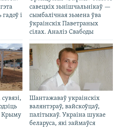
 гэта
савецкіх зьнішчальнікаў —
 гадоў і
сымбалічная зьмена ўва
ўкраінскіх Паветраных
сілах. Аналіз Свабоды
і сувязі,
Шантажаваў украінскіх
одзіць
валянтэраў, вайскоўцаў,
а Крыму
палітыкаў. Украіна шукае
беларуса, які займаўся