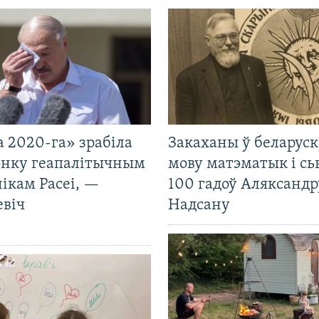
 2020-га» зрабіла
Закаханы ў беларус
нку геапалітычным
мову матэматык і сь
ікам Расеі, —
100 гадоў Аляксандр
евіч
Надсану