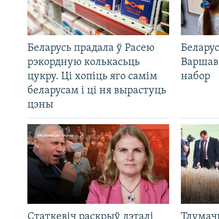
Беларусь прадала ў Расею
Беларус
рэкордную колькасьць
Варшав
цукру. Ці хопіць яго самім
набор
беларусам і ці ня вырастуць
цэны
Статкевіч раскрыў дэталі
Тлумач