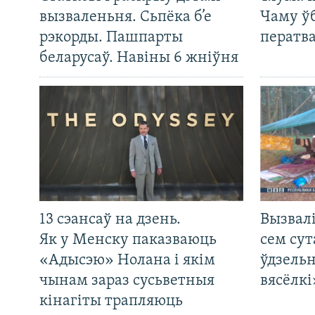
вызваленьня. Сьпёка б’е
Чаму ў
рэкорды. Пашпарты
ператв
беларусаў. Навіны 6 жніўня
13 сэансаў на дзень.
Вызвалі
Як у Менску паказваюць
сем сут
«Адысэю» Нолана і якім
ўдзельн
чынам зараз сусьветныя
вясёлкі
кінагіты трапляюць