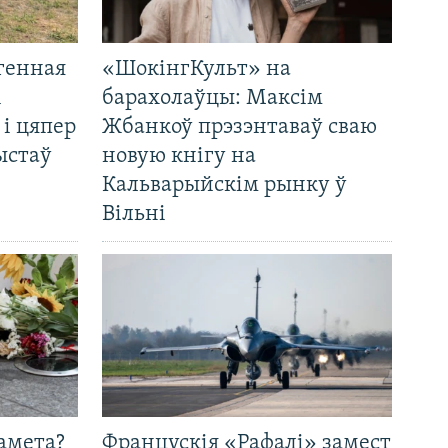
генная
«ШокінгКульт» на
і
барахолаўцы: Максім
 і цяпер
Жбанкоў прэзэнтаваў сваю
ыстаў
новую кнігу на
Кальварыйскім рынку ў
Вільні
амета?
Францускія «Рафалі» замест