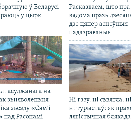
борачную ў Беларусі
Расказваем, што пра
араюць у цырк
вядома празь дзесяць
дзе цяпер асноўныя
падазраваныя
лі асуджанага на
ак зьняволеньня
Ні газу, ні сьвятла, н
іка зьезду «Сям’і
ні турыстаў: як прах
» пад Расонамі
лягістычная блякад