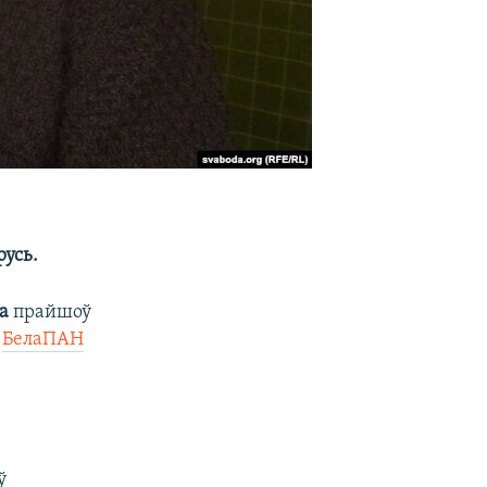
русь.
а
прайшоў
а
БелаПАН
ў