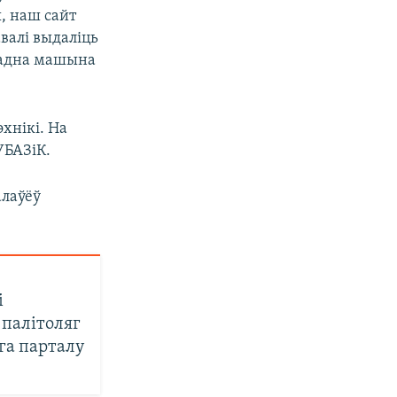
, наш сайт
авалі выдаліць
, адна машына
эхнікі. На
УБАЗіК.
алаўёў
і
 палітоляг
га парталу