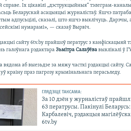
 справе. Іх цікавілі „дэструкцыйныя“ тэлеграм-каналы
насьць Беларускай асацыяцыі журналістаў. Яшчэ патраб
Потым адпусьцілі, сказалі, што яшчэ выклічуць. Дарэчы
сейскімі нумарамі», — сказаў Вырвіч.
эдакцыі сайту 6tv.by прайшоў ператрус з канфіскацыяй т
нь галоўнага рэдактара
Зьмітра Салаўёва
выклікалі ў Г
ла вядома аб выезьдзе за мяжу часткі рэдакцыі сайту. С
уў краіну праз пагрозу крымінальнага перасьледу.
ГЛЯДЗІЦЕ ТАКСАМА:
За 10 дзён у журналістаў прайшл
63 ператрусы. Пакінулі Беларусь:
Карбалевіч, рэдакцыя магілёўска
6tv.by