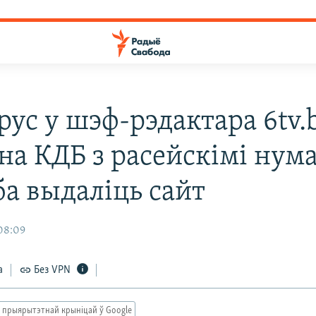
ус у шэф-рэдактара 6tv.b
а КДБ з расейскімі нума
ба выдаліць сайт
 08:09
а
Без VPN
 прыярытэтнай крыніцай ў Google