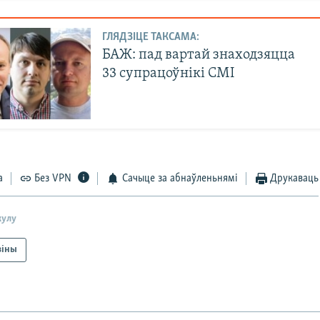
ГЛЯДЗІЦЕ ТАКСАМА:
БАЖ: пад вартай знаходзяцца
33 супрацоўнікі СМІ
а
Без VPN
Сачыце за абнаўленьнямі
Друкаваць
кулу
віны