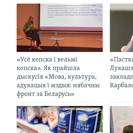
«Усё кепска і вельмі
«Пастка
кепска». Як прайшла
Лукашэ
дыскусія «Мова, культура,
закладн
адукацыя і мэдыя: нябачны
Карбал
фронт за Беларусь»