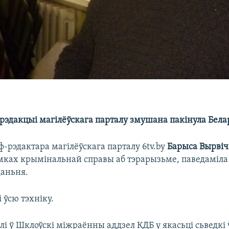
рэдакцыі магілёўскага парталу змушана пакінула Бела
-рэдактара магілёўскага парталу 6tv.by
Барыса Вырвіч
амках крымінальнай справы аб тэрарызьме, паведаміл
аньня.
 ўсю тэхніку.
і ў Шклоўскі міжраённы аддзел КДБ у якасьці сьведкі 