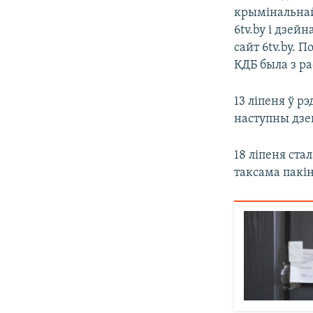
крымінальнай
6tv.by і дзей
сайт 6tv.by. 
КДБ была з ра
13 ліпеня ў р
наступны дзе
18 ліпеня ста
таксама пакін