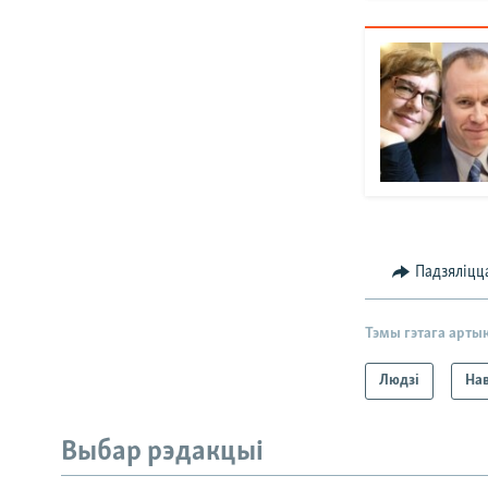
Падзяліцц
Тэмы гэтага арты
Людзі
На
Выбар рэдакцыі