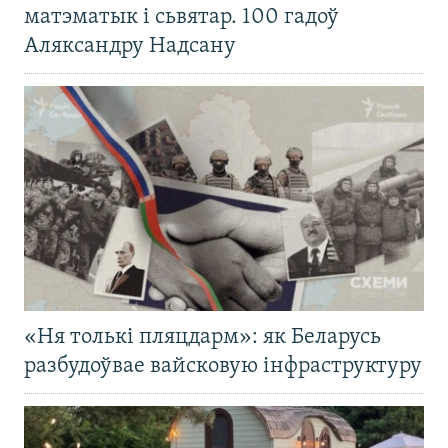
матэматык і сьвятар. 100 гадоў
Аляксандру Надсану
«Ня толькі пляцдарм»: як Беларусь
разбудоўвае вайсковую інфраструктуру