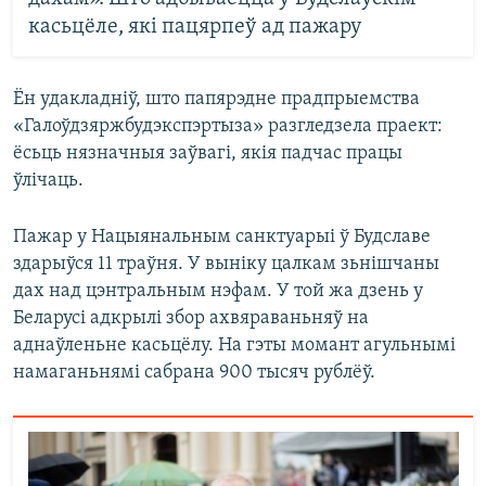
касьцёле, які пацярпеў ад пажару
Ён удакладніў, што папярэдне прадпрыемства
«Галоўдзяржбудэкспэртыза» разгледзела праект:
ёсьць нязначныя заўвагі, якія падчас працы
ўлічаць.
Пажар у Нацыянальным санктуарыі ў Будславе
здарыўся 11 траўня. У выніку цалкам зьнішчаны
дах над цэнтральным нэфам. У той жа дзень у
Беларусі адкрылі збор ахвяраваньняў на
аднаўленьне касьцёлу. На гэты момант агульнымі
намаганьнямі сабрана 900 тысяч рублёў.