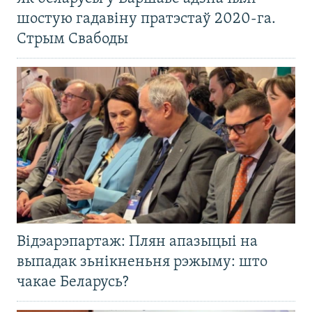
шостую гадавіну пратэстаў 2020-га.
Стрым Свабоды
Відэарэпартаж: Плян апазыцыі на
выпадак зьнікненьня рэжыму: што
чакае Беларусь?