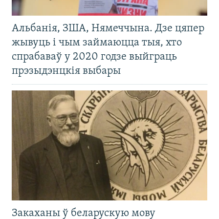
Альбанія, ЗША, Нямеччына. Дзе цяпер
жывуць і чым займаюцца тыя, хто
спрабаваў у 2020 годзе выйграць
прэзыдэнцкія выбары
Закаханы ў беларускую мову