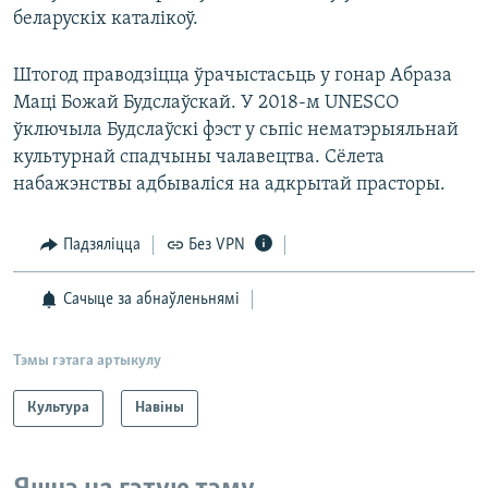
беларускіх каталікоў.
Штогод праводзіцца ўрачыстасьць у гонар Абраза
Маці Божай Будслаўскай. У 2018-м UNESCO
ўключыла Будслаўскі фэст у сьпіс нематэрыяльнай
культурнай спадчыны чалавецтва. Сёлета
набажэнствы адбываліся на адкрытай прасторы.
Падзяліцца
Без VPN
Сачыце за абнаўленьнямі
Тэмы гэтага артыкулу
Культура
Навіны