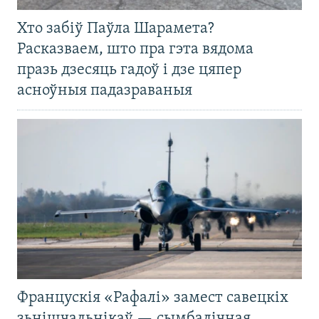
Хто забіў Паўла Шарамета?
Расказваем, што пра гэта вядома
празь дзесяць гадоў і дзе цяпер
асноўныя падазраваныя
Францускія «Рафалі» замест савецкіх
зьнішчальнікаў — сымбалічная