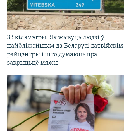
33 кілямэтры. Як жывуць людзі ў
найбліжэйшым да Беларусі латвійскім
райцэнтры і што думаюць пра
закрыцьцё мяжы