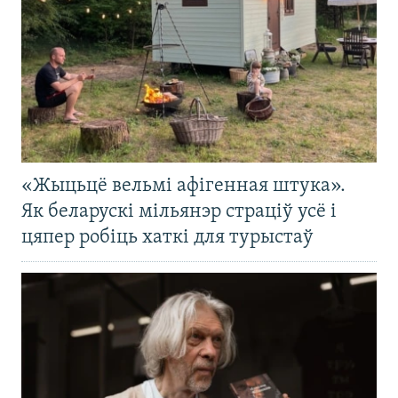
«Жыцьцё вельмі афігенная штука».
Як беларускі мільянэр страціў усё і
цяпер робіць хаткі для турыстаў