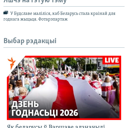
Яшчэ на гэтую тэму
У Будславе маліліся, каб Беларусь стала краінай для
годнага жыцьця. Фотарэпартаж
Выбар рэдакцыі
Як беларусы ў Варшаве адзначылі