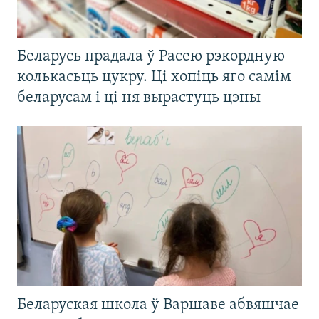
Беларусь прадала ў Расею рэкордную
колькасьць цукру. Ці хопіць яго самім
беларусам і ці ня вырастуць цэны
Беларуская школа ў Варшаве абвяшчае