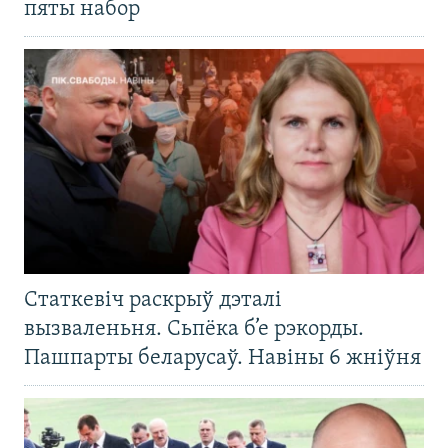
пяты набор
Статкевіч раскрыў дэталі
вызваленьня. Сьпёка б’е рэкорды.
Пашпарты беларусаў. Навіны 6 жніўня