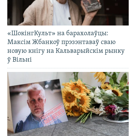
«ШокінгКульт» на барахолаўцы:
Максім Жбанкоў прэзэнтаваў сваю
новую кнігу на Кальварыйскім рынку
ў Вільні