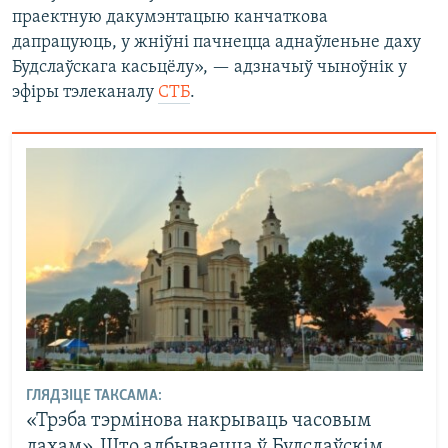
праектную дакумэнтацыю канчаткова
дапрацуюць, у жніўні пачнецца аднаўленьне даху
Будслаўскага касьцёлу», — адзначыў чыноўнік у
эфіры тэлеканалу
СТБ
.
ГЛЯДЗІЦЕ ТАКСАМА:
«Трэба тэрмінова накрываць часовым
дахам». Што адбываецца ў Будслаўскім