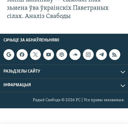
зьмена ўва ўкраінскіх Паветраных
сілах. Аналіз Свабоды
САЧЫЦЕ ЗА АБНАЎЛЕНЬНЯМІ
РАЗЬДЗЕЛЫ САЙТУ
ІНФАРМАЦЫЯ
Радыё Свабода © 2026 РС | Усе правы захаваныя.