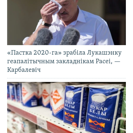
«Пастка 2020-га» зрабіла Лукашэнку
геапалітычным закладнікам Расеі, —
Карбалевіч