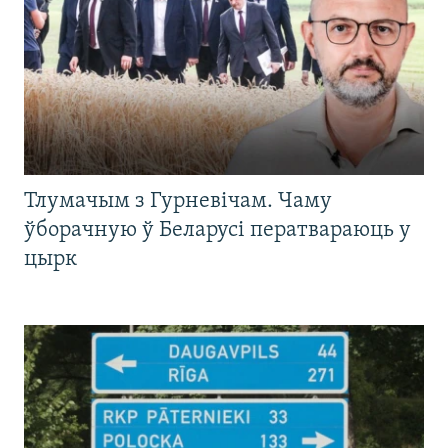
Тлумачым з Гурневічам. Чаму
ўборачную ў Беларусі ператвараюць у
цырк