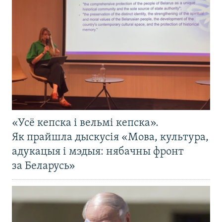
«Усё кепска і вельмі кепска».
Як прайшла дыскусія «Мова, культура,
адукацыя і мэдыя: нябачны фронт
за Беларусь»