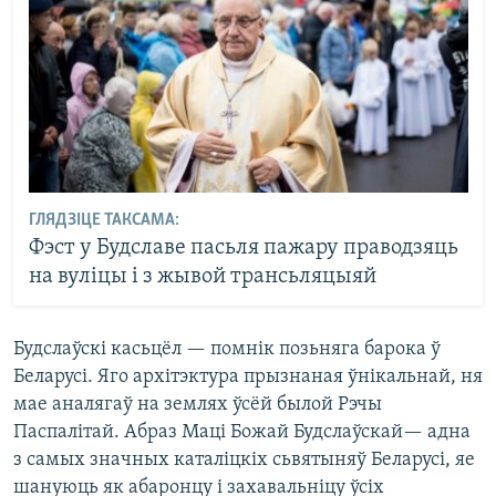
ГЛЯДЗІЦЕ ТАКСАМА:
Фэст у Будславе пасьля пажару праводзяць
на вуліцы і з жывой трансьляцыяй
Будслаўскі касьцёл — помнік позьняга барока ў
Беларусі. Яго архітэктура прызнаная ўнікальнай, ня
мае аналягаў на землях ўсёй былой Рэчы
Паспалітай. Абраз Маці Божай Будслаўскай— адна
з самых значных каталіцкіх сьвятыняў Беларусі, яе
шануюць як абаронцу і захавальніцу ўсіх