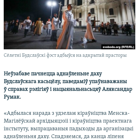
КУЛЬТУРА
МОВА
КАЛЯНДАР
НА ХВАЛЯХ СВАБОДЫ
Сёлетні Будслаўскі фэст адбыўся на адкрытай прасторы
Неўзабаве пачнецца аднаўленьне даху
Будслаўскага касьцёлу, паведаміў упаўнаважаны
ў справах рэлігіяў і нацыянальнасьцяў Аляксандар
Румак.
«Адбылася нарада з удзелам кіраўніцтва Менска-
Магілёўскай архідыяцэзіі і кіраўніцтва праектнага
інстытуту, выпрацаваныя падыходы да арганізацыі
аднаўленьня даху. Спадзяемся, да канца ліпеня