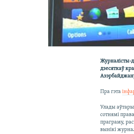
Журналісты-д
дзесяткаў кра
Азэрбайджан
Пра гэта
інфа
Улады аўтары
сотнямі прав
праграму, ра
вынікі журна