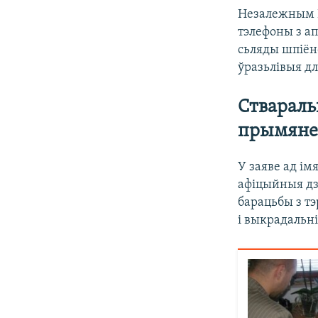
Незалежным I
тэлефоны з ап
сьляды шпіён
ўразьлівыя дл
Ствараль
прымяне
У заяве ад і
афіцыйныя дз
барацьбы з т
і выкрадальні