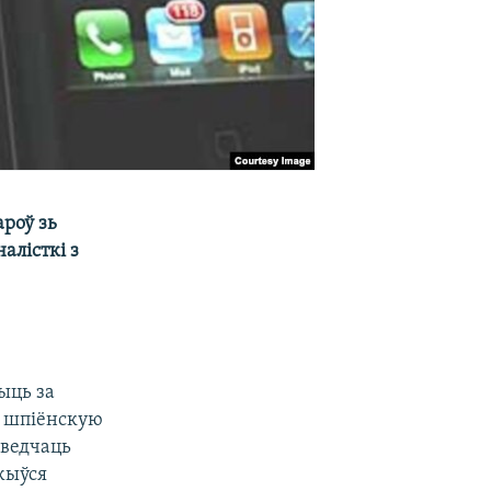
роў зь
алісткі з
ыць за
ы шпіёнскую
ьведчаць
жыўся