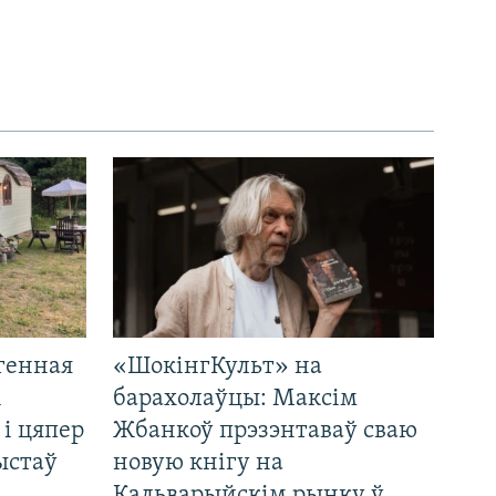
генная
«ШокінгКульт» на
і
барахолаўцы: Максім
 і цяпер
Жбанкоў прэзэнтаваў сваю
ыстаў
новую кнігу на
Кальварыйскім рынку ў