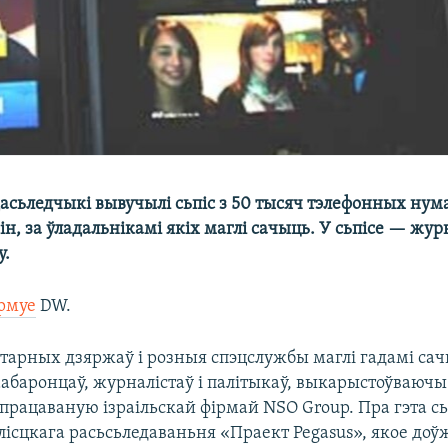
асьледчыкі вывучылі сьпіс з 50 тысяч тэлефонных нума
ін, за ўладальнікамі якіх маглі сачыць. У сьпісе — журн
у.
рмуе
DW.
тарных дзяржаў і розныя спэцслужбы маглі гадамі сач
аабаронцаў, журналістаў і палітыкаў, выкарыстоўваюч
спрацаваную ізраільскай фірмай NSO Group. Пра гэта с
лісцкага расьсьледаваньня «Праект Pegasus», якое доў