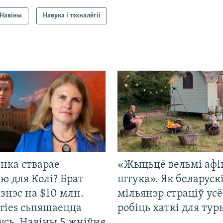
Навіны
Навука і тэхналёгіі
нка стварае
«Жыцьцё вельмі афі
ю для Колі? Брат
штука». Як беларуск
ізнэс на $10 млн.
мільянэр страціў усё
ries сьпяшаецца
робіць хаткі для тур
усь. Навіны 5 жніўня