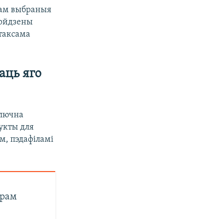
нам выбраныя
знойдзены
таксама
аць яго
ключна
укты для
м, пэдафіламі
арам