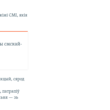
кімі СМІ, якія
ы смскай-
акцый, сярод
, патрапіў
ньня — зь