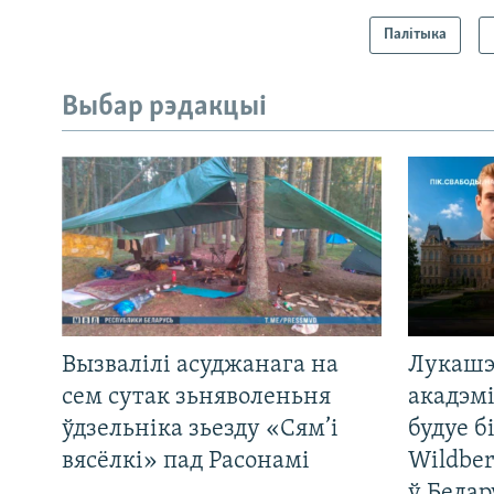
Палітыка
Выбар рэдакцыі
Вызвалілі асуджанага на
Лукашэ
сем сутак зьняволеньня
акадэмі
ўдзельніка зьезду «Сям’і
будуе б
вясёлкі» пад Расонамі
Wildber
ў Белар