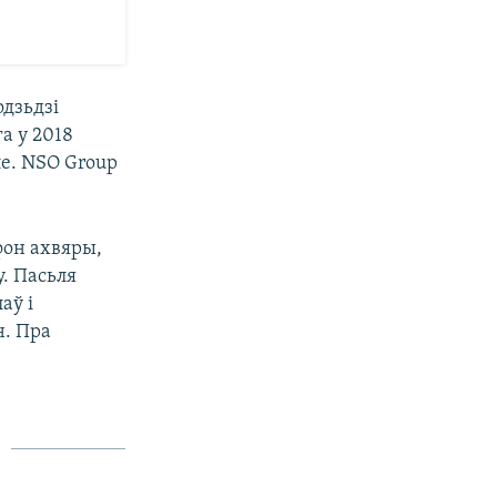
одзьдзі
а у 2018
ле. NSO Group
фон ахвяры,
у. Пасьля
аў і
н. Пра