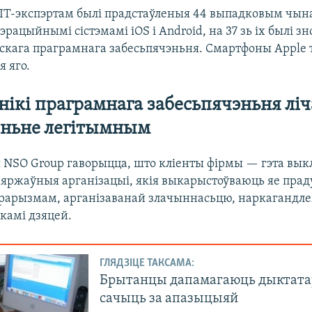
T-экспэртам былі прадстаўленыя 44 выпадковым чы
эрацыйнымі сістэмамі iOS і Android, на 37 зь іх былі 
скага праграмнага забесьпячэньня. Смартфоны Apple 
я яго.
нікі праграмнага забесьпячэньня ліч
ньне легітымным
мя NSO Group гаворыцца, што кліенты фірмы — гэта вы
яржаўныя арганізацыі, якія выкарыстоўваюць яе прад
эрарызмам, арганізаванай злачыннасьцю, наркагандле
камі дзяцей.
ГЛЯДЗІЦЕ ТАКСАМА:
Брытанцы дапамагаюць дыктат
сачыць за апазыцыяй