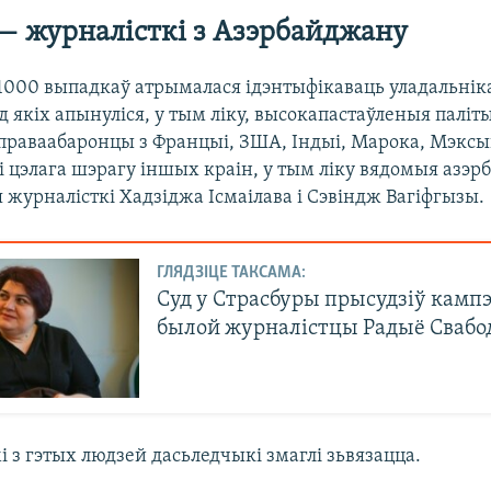
 — журналісткі з Азэрбайджану
1000 выпадкаў атрымалася ідэнтыфікаваць уладальнік
д якіх апынуліся, у тым ліку, высокапастаўленыя паліт
 праваабаронцы з Францыі, ЗША, Індыі, Марока, Мэксы
 цэлага шэрагу іншых краін, у тым ліку вядомыя азэр
журналісткі Хадзіджа Ісмаілава і Сэвіндж Вагіфгызы.
ГЛЯДЗІЦЕ ТАКСАМА:
Суд у Страсбуры прысудзіў кам
былой журналістцы Радыё Свабо
 з гэтых людзей дасьледчыкі змаглі зьвязацца.