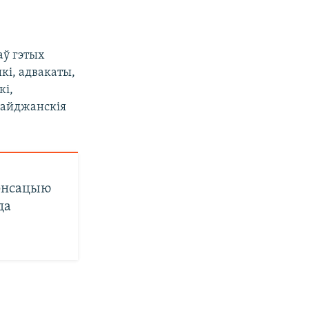
аў гэтых
ыкі, адвакаты,
кі,
байджанскія
пэнсацыю
да