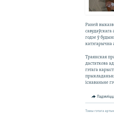
Раней выказва
савудаўскага
годзе ў будын
катэгарычна 
Траянская пр
дастаткова ад
гэтага карыст
прыкладаньня
існаваньне гэ
Падзяліцц
Тэмы гэтага арты