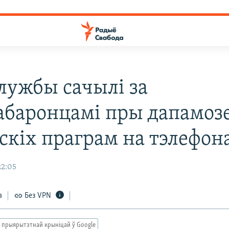
лужбы сачылі за
абаронцамі пры дапамоз
скіх праграм на тэлефон
22:05
а
Без VPN
 прыярытэтнай крыніцай ў Google