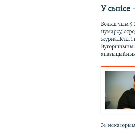
У сьпісе
Больш чым ў 
нумароў, сяро
журналісты і
Вугоршчыны і
апазыцыйныя 
Зь некаторымі