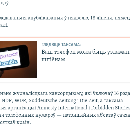
цаў.
ледаваньня апублікаваныя ў нядзелю, 18 ліпеня, нямец
алі.
ГЛЯДЗІЦЕ ТАКСАМА:
Ваш тэлефон можа быць узламан
шпіёнам
ньне журналісцкага кансорцыюму, які ўключаў 16 рэд
 NDR, WDR, Süddeutsche Zeitung і Die Zeit, а таксама
я арганізацыі Amnesty International і Forbidden Stories
ысяч тэлефонных нумароў — патэнцыйных аб’ектаў сачэ
сяткаў краін.