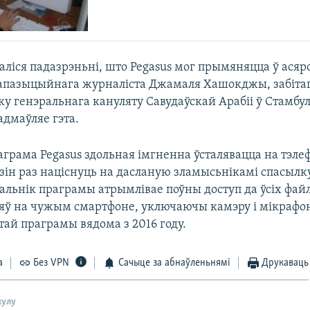
ліся падазрэньні, што Pegasus мог прымяняцца ў асяр
 апазыцыйнага журналіста Джамаля Хашокджы, забітаг
ку генэральнага кануляту Савудаўскай Арабіі ў Стамбу
адмаўляе гэта.
аграма Pegasus здольная імгненна ўсталявацца на тэле
зін раз націснуць на дасланую зламысьнікамі спасылк
альнік праграмы атрымлівае поўны доступ да ўсіх файл
ў на чужым смартфоне, уключаючы камэру і мікрафо
тай праграмы вядома з 2016 году.
а
Без VPN
Сачыце за абнаўленьнямі
Друкаваць
кулу