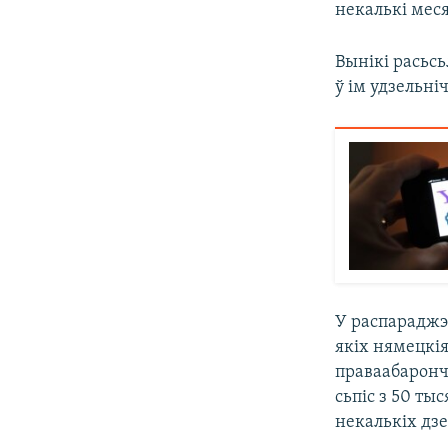
некалькі меся
Вынікі расьсь
ў ім удзельніч
У распараджэ
якіх нямецкія
праваабарончы
сьпіс з 50 т
некалькіх дзе