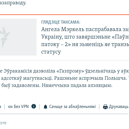
азаправоду.
ГЛЯДЗІЦЕ ТАКСАМА:
Ангела Мэркель паспрабавала за
Украіну, што завяршэньне «Паўн
патоку – 2» ня зьменіць яе транз
статусу
зе Эўракамісія дазволіла «Газпрому» ўдзельнічаць у а
 адсоткаў магутнасьці. Рашэньне аспрэчыла Польшча. 
ў быў задаволены. Нямеччына падала апэляцыю.
а
Без VPN
Сачыце за абнаўленьнямі
Друкаваць
кулу