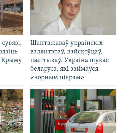
і сувязі,
Шантажаваў украінскіх
одзіць
валянтэраў, вайскоўцаў,
а Крыму
палітыкаў. Украіна шукае
беларуса, які займаўся
«чорным піярам»