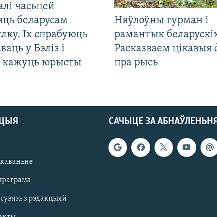
алі часьцей
яць беларусам
Няўлоўны гурман і
лку. Іх спрабуюць
рамантык беларускіх
ваць у Бэліз і
Расказваем цікавыя
, кажуць юрысты
пра рысь
АЦЫЯ
САЧЫЦЕ ЗА АБНАЎЛЕНЬН
якаваньне
праграма
 сувязь з рэдакцыяй