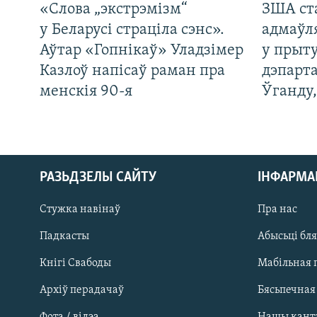
«Слова „экстрэмізм“
ЗША ст
у Беларусі страціла сэнс».
адмаўл
Аўтар «Гопнікаў» Уладзімер
у прыту
Казлоў напісаў раман пра
дэпарта
менскія 90-я
Ўганду
РАЗЬДЗЕЛЫ САЙТУ
ІНФАРМ
Стужка навінаў
Пра нас
Падкасты
Абысьці бл
Кнігі Свабоды
Мабільная 
Архіў перадачаў
Бясьпечная