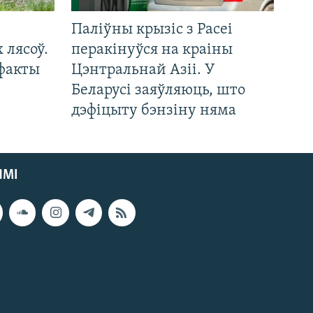
Паліўны крызіс з Расеі
 лясоў.
перакінуўся на краіны
 факты
Цэнтральнай Азіі. У
Беларусі заяўляюць, што
дэфіцыту бэнзіну няма
ЯМІ