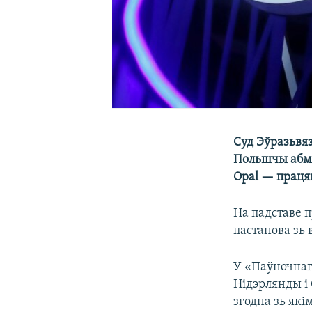
Суд Эўразьвя
Польшчы абме
Opal — праця
На падставе 
пастанова зь 
У «Паўночнаг
Нідэрлянды і 
згодна зь які