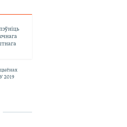
пэўніць
очнага
ытнага
ўкцыёнах
У 2019