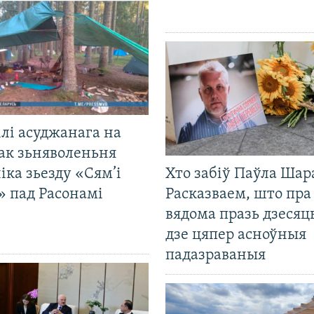
лі асуджанага на
ак зьняволеньня
іка зьезду «Сям’і
Хто забіў Паўла Шар
» пад Расонамі
Расказваем, што пра
вядома празь дзесяць
дзе цяпер асноўныя
падазраваныя