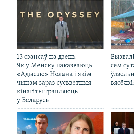
13 сэансаў на дзень.
Вызвалі
Як у Менску паказваюць
сем сут
«Адысэю» Нолана і якім
ўдзельн
чынам зараз сусьветныя
вясёлкі
кінагіты трапляюць
у Беларусь