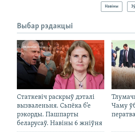
Навіны
Э
Выбар рэдакцыі
Статкевіч раскрыў дэталі
Тлумач
вызваленьня. Сьпёка б’е
Чаму ў
рэкорды. Пашпарты
ператв
беларусаў. Навіны 6 жніўня