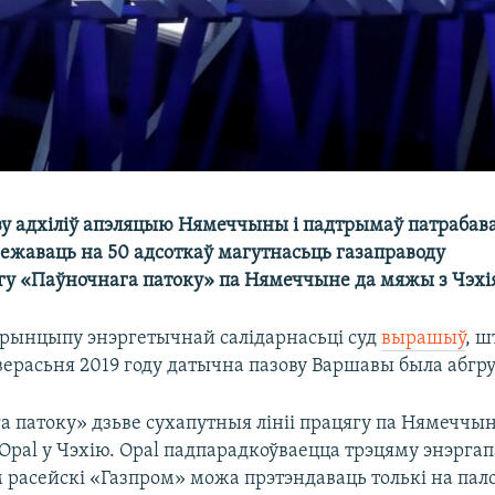
зу адхіліў апэляцыю Нямеччыны і падтрымаў патрабав
жаваць на 50 адсоткаў магутнасьць газаправоду
гу «Паўночнага патоку» па Нямеччыне да мяжы з Чэхі
прынцыпу энэргетычнай салідарнасьці суд
вырашыў
, ш
верасьня 2019 году датычна пазову Варшавы была абгр
а патоку» дзьве сухапутныя лініі працягу па Нямеччын
Opal у Чэхію. Opal падпарадкоўваецца трэцяму энэргап
м расейскі «Газпром» можа прэтэндаваць толькі на пал