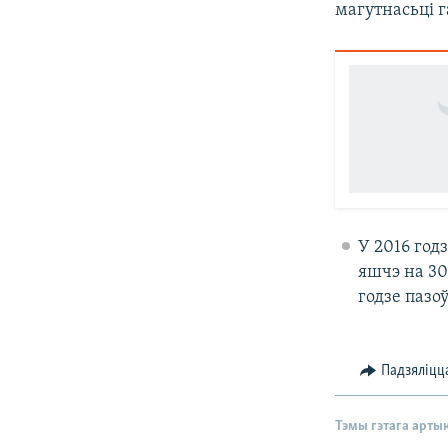
магутнасьці г
У 2016 год
яшчэ на 30
годзе пазо
Падзяліцц
Тэмы гэтага арты