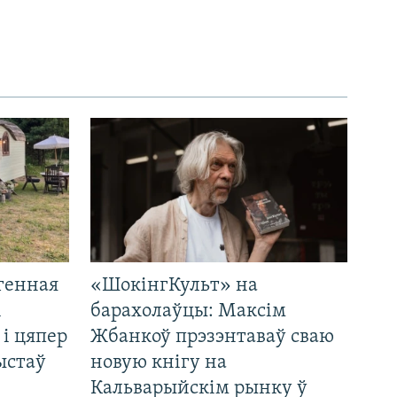
генная
«ШокінгКульт» на
і
барахолаўцы: Максім
 і цяпер
Жбанкоў прэзэнтаваў сваю
ыстаў
новую кнігу на
Кальварыйскім рынку ў