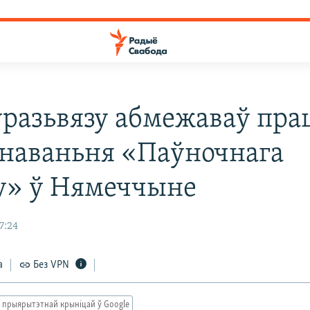
ўразьвязу абмежаваў пра
інаваньня «Паўночнага
у» ў Нямеччыне
7:24
а
Без VPN
 прыярытэтнай крыніцай ў Google