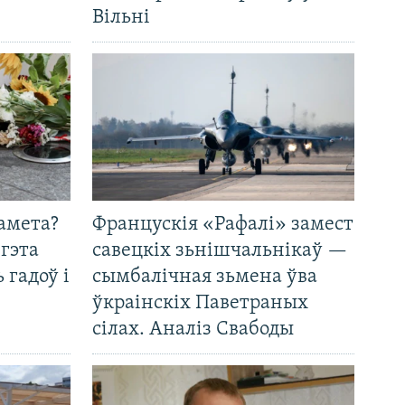
Вільні
амета?
Францускія «Рафалі» замест
 гэта
савецкіх зьнішчальнікаў —
 гадоў і
сымбалічная зьмена ўва
ўкраінскіх Паветраных
сілах. Аналіз Свабоды