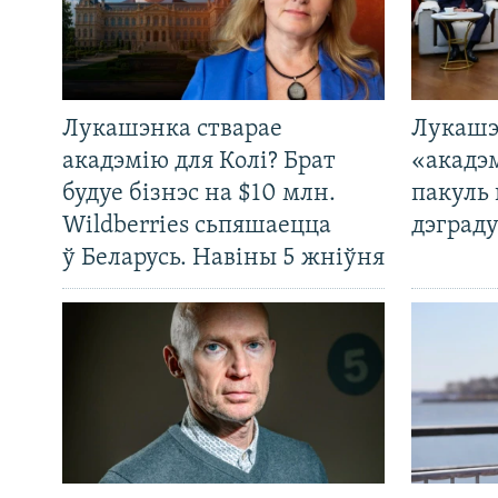
Лукашэнка стварае
Лукашэ
акадэмію для Колі? Брат
«акадэ
будуе бізнэс на $10 млн.
пакуль 
Wildberries сьпяшаецца
дэграду
ў Беларусь. Навіны 5 жніўня