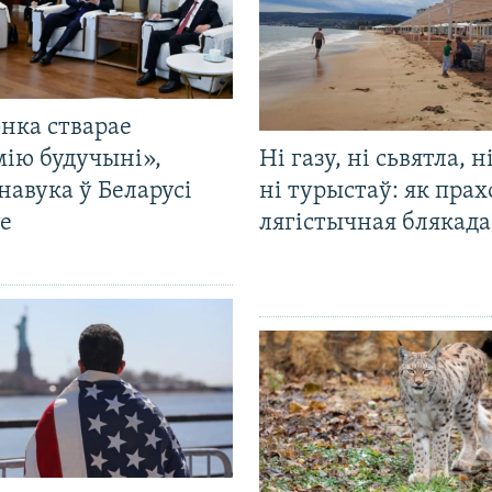
нка стварае
мію будучыні»,
Ні газу, ні сьвятла, н
навука ў Беларусі
ні турыстаў: як прах
е
лягістычная блякад