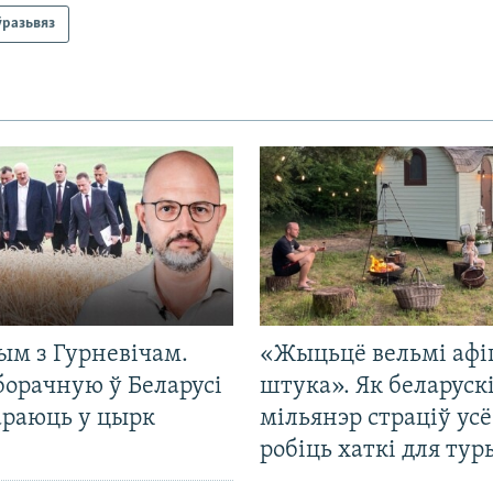
ўразьвяз
ым з Гурневічам.
«Жыцьцё вельмі афі
борачную ў Беларусі
штука». Як беларуск
араюць у цырк
мільянэр страціў усё
робіць хаткі для тур