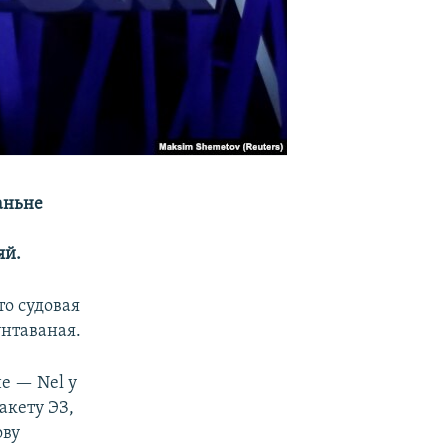
аньне
яй.
то судовая
унтаваная.
е — Nel у
акету ЭЗ,
ову