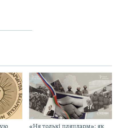
кую
«Ня толькі пляцдарм»: як