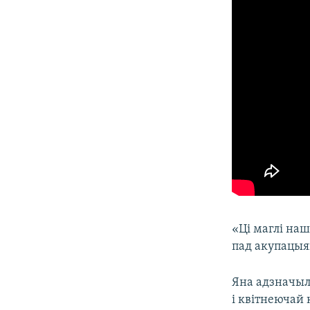
«Ці маглі наш
пад акупацыя
Яна адзначыл
і квітнеючай 