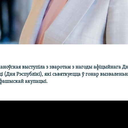
аноўская выступіла з зваротам з нагоды афіцыйнага Д
 (Дня Рэспублікі), які сьвяткуецца ў гонар вызвалень
д фашыскай акупацыі.