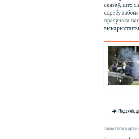
сказаў, што с
спробу забойс
прагучала па
выкарыстаньн
Падзяліцц
Тэмы гэтага арты