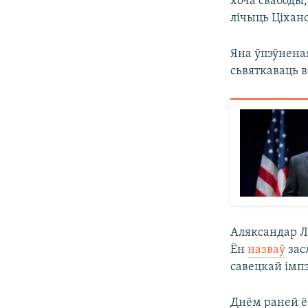
хоча свабоды, 
лічыць Ціхано
Яна ўпэўненая
сьвяткаваць 
Аляксандар Л
Ён
назваў
зас
савецкай імп
Днём раней ё