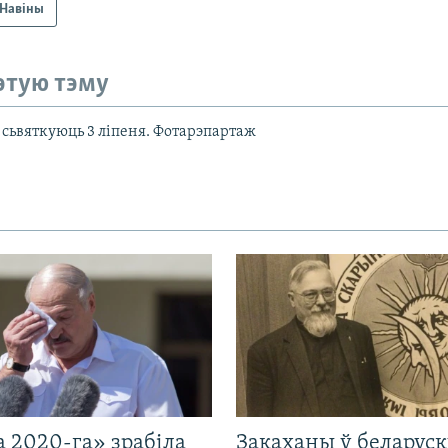
Навіны
этую тэму
 сьвяткуюць 3 ліпеня. Фотарэпартаж
 2020-га» зрабіла
Закаханы ў беларус