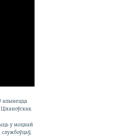
оў апынецца
 Ціханоўская.
жыць у моцнай
а службоўцаў,