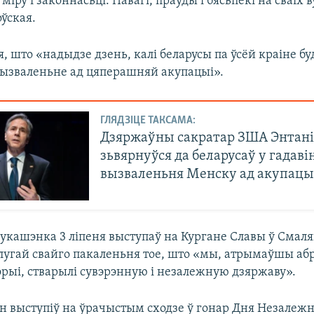
міру і законнасьці. Павагі, праўды і бясьпекі на сваіх 
ўская.
, што «надыдзе дзень, калі беларусы па ўсёй краіне бу
вызваленьне ад цяперашняй акупацыі».
ГЛЯДЗІЦЕ ТАКСАМА:
Дзяржаўны сакратар ЗША Энтані
зьвярнуўся да беларусаў у гадаві
вызваленьня Менску ад акупацы
укашэнка 3 ліпеня выступаў на Кургане Славы ў Смаля
лугай свайго пакаленьня тое, што «­мы, атрымаўшы аб
эрыі, стварылі сувэрэнную і незалежную дзяржаву».
н выступіў на ўрачыстым сходзе ў гонар Дня Незалежна