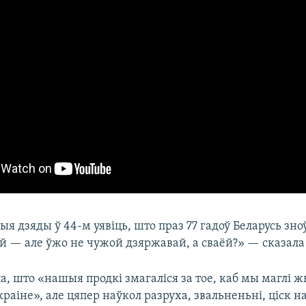
ыя дзяды ў 44-м уявіць, што праз 77 гадоў Беларусь зн
й — але ўжо не чужой дзяржавай, а сваёй?» — сказала
а, што «нашыя продкі змагаліся за тое, каб мы маглі 
краіне», але цяпер наўкол разруха, звальненьні, ціск н