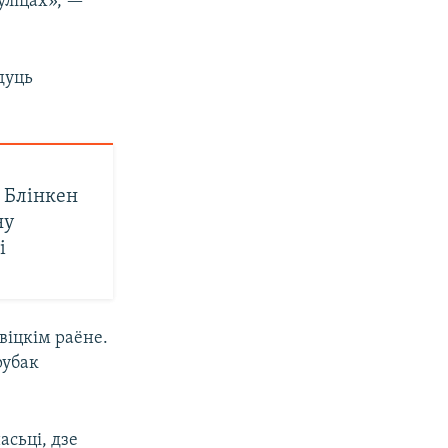
вуліцах», —
дуць
 Блінкен
ну
і
віцкім раёне.
рубак
сьці, дзе