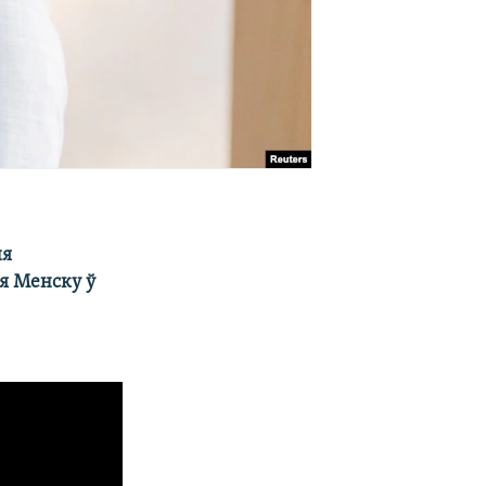
ня
ня Менску ў