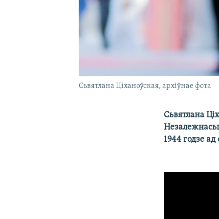
Сьвятлана Ціханоўская, архіўнае фота
Сьвятлана Ціх
Незалежнасьці
1944 годзе а