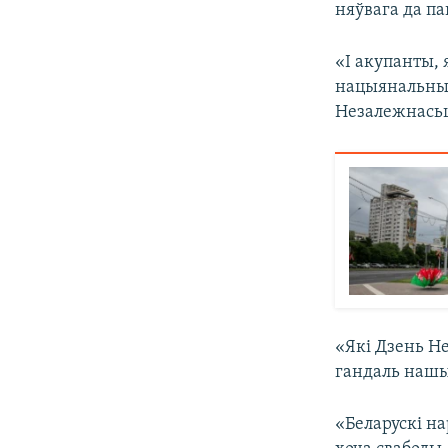
няўвага да па
«І акупанты, 
нацыянальныя
Незалежнасьц
«Які Дзень Н
гандаль нашы
«Беларускі на