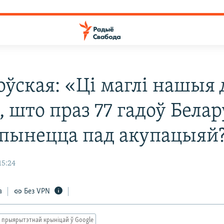
оўская: «Ці маглі нашыя
, што праз 77 гадоў Белар
апынецца пад акупацыяй
15:24
а
Без VPN
 прыярытэтнай крыніцай ў Google