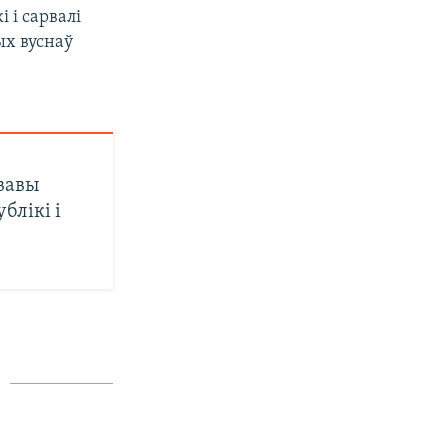
 і сарвалі
ых вуснаў
вавы
блікі і