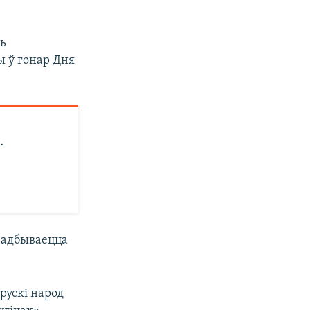
ць
ы ў гонар Дня
.
д адбываецца
арускі народ