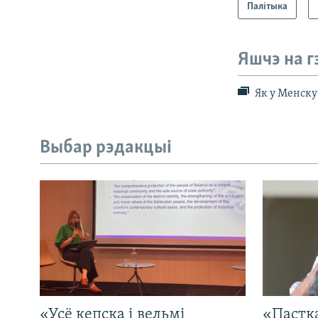
Палітыка
Яшчэ на г
Як у Менску
Выбар рэдакцыі
«Усё кепска і вельмі
«Пастка