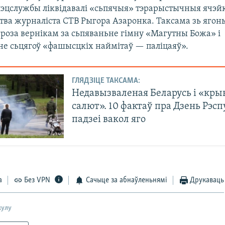
пэцслужбы ліквідавалі «сьпячыя» тэрарыстычныя ячэйкі
тва журналіста СТВ Рыгора Азаронка. Таксама зь ягон
гроза вернікам за сьпяваньне гімну «Магутны Божа» і
е сьцягоў «фашысцкіх наймітаў — паліцаяў».
ГЛЯДЗІЦЕ ТАКСАМА:
Недавызваленая Беларусь і «кры
салют». 10 фактаў пра Дзень Рэспу
падзеі вакол яго
а
Без VPN
Сачыце за абнаўленьнямі
Друкаваць
кулу