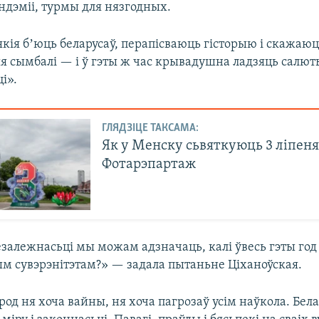
ндэміі, турмы для нязгодных.
якія бʼюць беларусаў, перапісваюць гісторыю і скажаю
 сымбалі — і ў гэты ж час крывадушна ладзяць салют
і».
ГЛЯДЗІЦЕ ТАКСАМА:
Як у Менску сьвяткуюць 3 ліпеня
Фотарэпартаж
езалежнасьці мы можам адзначаць, калі ўвесь гэты го
м сувэрэнітэтам?» — задала пытаньне Ціханоўская.
род ня хоча вайны, ня хоча пагрозаў усім наўкола. Бел