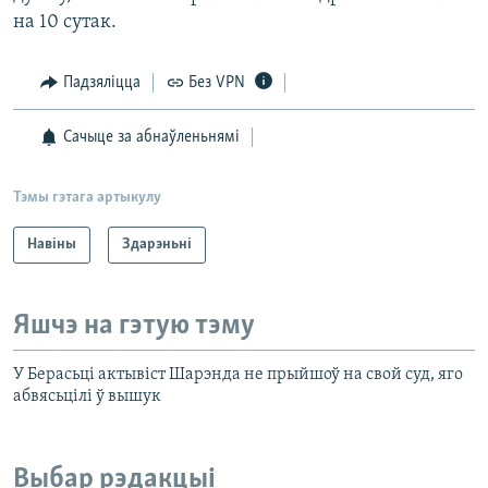
на 10 сутак.
Падзяліцца
Без VPN
Сачыце за абнаўленьнямі
Тэмы гэтага артыкулу
Навіны
Здарэньні
Яшчэ на гэтую тэму
У Берасьці актывіст Шарэнда не прыйшоў на свой суд, яго
абвясьцілі ў вышук
Выбар рэдакцыі