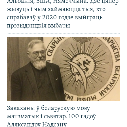
Альбанія, ЗША, Нямеччына. Дзе цяпер
жывуць і чым займаюцца тыя, хто
спрабаваў у 2020 годзе выйграць
прэзыдэнцкія выбары
Закаханы ў беларускую мову
матэматык і сьвятар. 100 гадоў
Аляксандру Надсану