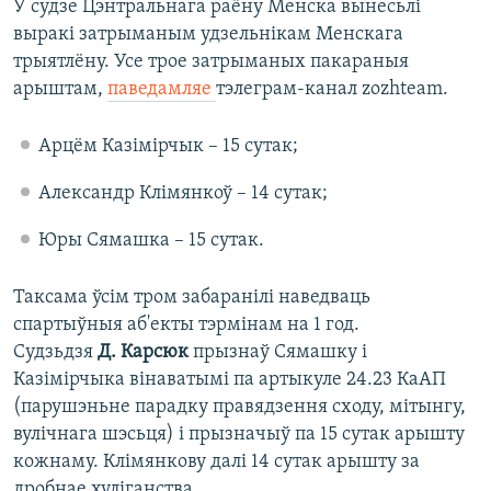
У судзе Цэнтральнага раёну Менска вынесьлі
выракі затрыманым удзельнікам Менскага
трыятлёну. Усе трое затрыманых пакараныя
арыштам,
паведамляе
тэлеграм-канал zozhteam.
Арцём Казімірчык – 15 сутак;
Александр Клімянкоў – 14 сутак;
Юры Сямашка – 15 сутак.
Таксама ўсім тром забаранілі наведваць
спартыўныя аб'екты тэрмінам на 1 год.
Судзьдзя
Д. Карсюк
прызнаў Сямашку і
Казімірчыка вінаватымі па артыкуле 24.23 КаАП
(парушэньне парадку правядзення сходу, мітынгу,
вулічнага шэсьця) і прызначыў па 15 сутак арышту
кожнаму. Клімянкову далі 14 сутак арышту за
дробнае хуліганства.