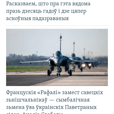
Расказваем, што пра гэта вядома
празь дзесяць гадоў і дзе цяпер
асноўныя падазраваныя
Францускія «Рафалі» замест савецкіх
зьнішчальнікаў — сымбалічная
зьмена ўва ўкраінскіх Паветраных