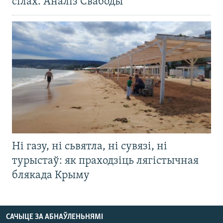
сілах. Аналіз Свабоды
Ні газу, ні сьвятла, ні сувязі, ні
турыстаў: як праходзіць лягістычная
блякада Крыму
САЧЫЦЕ ЗА АБНАЎЛЕНЬНЯМІ