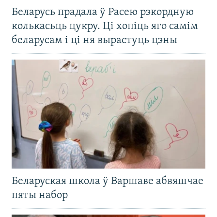
Беларусь прадала ў Расею рэкордную
колькасьць цукру. Ці хопіць яго самім
беларусам і ці ня вырастуць цэны
Беларуская школа ў Варшаве абвяшчае
пяты набор