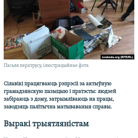
КУЛЬТУРА
МОВА
КАЛЯНДАР
НА ХВАЛЯХ СВАБОДЫ
Пасьля ператрусу, ілюстрацыйнае фота
Сілавікі працягваюць рэпрэсіі за актыўную
грамадзянскую пазыцыю і пратэсты: людзей
забіраюць з дому, затрымліваюць на працы,
заводзяць палітычна матываваныя справы.
Выракі трыятляністам