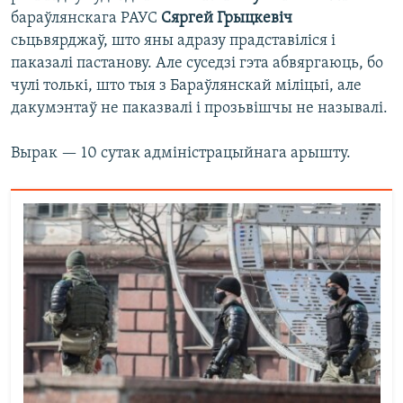
бараўлянскага РАУС
Сяргей Грыцкевіч
сьцьвярджаў, што яны адразу прадставіліся і
паказалі пастанову. Але суседзі гэта абвяргаюць, бо
чулі толькі, што тыя з Бараўлянскай міліцыі, але
дакумэнтаў не паказвалі і прозьвішчы не называлі.
Вырак — 10 сутак адміністрацыйнага арышту.