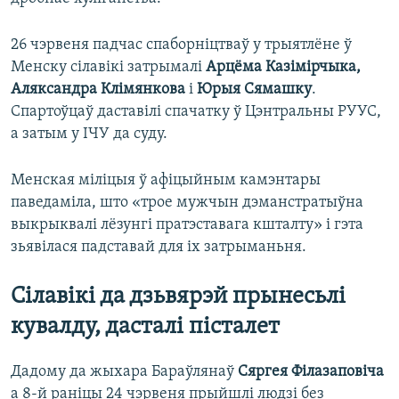
26 чэрвеня падчас спаборніцтваў у трыятлёне ў
Менску сілавікі затрымалі
Арцёма Казімірчыка,
Аляксандра Клімянкова
і
Юрыя Сямашку
.
Спартоўцаў даставілі спачатку ў Цэнтральны РУУС,
а затым у ІЧУ да суду.
Менская міліцыя ў афіцыйным камэнтары
паведаміла, што «трое мужчын дэманстратыўна
выкрыквалі лёзунгі пратэставага кшталту» і гэта
зьявілася падставай для іх затрыманьня.
Сілавікі да дзьвярэй прынесьлі
кувалду, дасталі пісталет
Дадому да жыхара Бараўлянаў
Сяргея Філазаповіча
а 8-й раніцы 24 чэрвеня прыйшлі людзі без