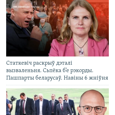
Статкевіч раскрыў дэталі
вызваленьня. Сьпёка б’е рэкорды.
Пашпарты беларусаў. Навіны 6 жніўня