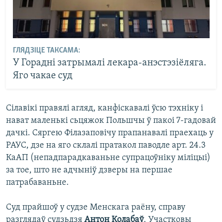
ГЛЯДЗІЦЕ ТАКСАМА:
У Горадні затрымалі лекара-анэстэзіёляга.
Яго чакае суд
Сілавікі правялі агляд, канфіскавалі ўсю тэхніку і
нават маленькі сьцяжок Польшчы ў пакоі 7-гадовай
дачкі. Сяргею Філазаповічу прапанавалі праехаць у
РАУС, дзе на яго склалі пратакол паводле арт. 24.3
КаАП (непадпарадкаваньне супрацоўніку міліцыі)
за тое, што не адчыніў дзверы на першае
патрабаваньне.
Суд прайшоў у судзе Менскага раёну, справу
разглядаў судзьдзя
Антон Колабаў
. Участковы