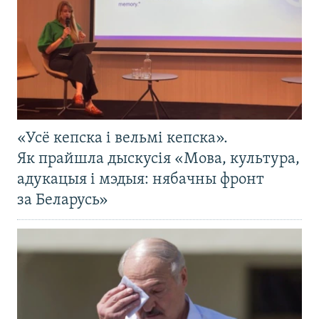
«Усё кепска і вельмі кепска».
Як прайшла дыскусія «Мова, культура,
адукацыя і мэдыя: нябачны фронт
за Беларусь»