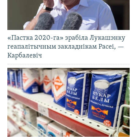
«Пастка 2020-га» зрабіла Лукашэнку
геапалітычным закладнікам Расеі, —
Карбалевіч