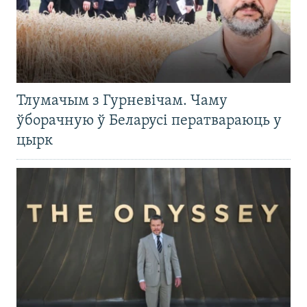
Тлумачым з Гурневічам. Чаму
ўборачную ў Беларусі ператвараюць у
цырк