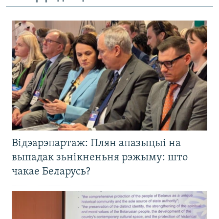
Відэарэпартаж: Плян апазыцыі на
выпадак зьнікненьня рэжыму: што
чакае Беларусь?