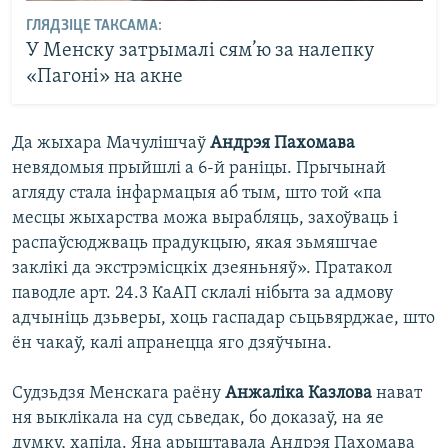
ГЛЯДЗІЦЕ ТАКСАМА:
У Менску затрымалі сям’ю за налепку
«Пагоні» на акне
Да жыхара Мачулішчаў
Андрэя Пахомава
невядомыя прыйшлі а 6-й раніцы. Прычынай
агляду стала інфармацыя аб тым, што той «па
месцы жыхарства можа вырабляць, захоўваць і
распаўсюджваць прадукцыю, якая зьмяшчае
заклікі да экстрэмісцкіх дзеяньняў». Пратакол
паводле арт. 24.3 КаАП склалі нібыта за адмову
адчыніць дзьверы, хоць гаспадар сьцьвярджае, што
ён чакаў, калі апранецца яго дзяўчына.
Судзьдзя Менскага раёну
Анжаліка Казлова
нават
ня выклікала на суд сьведак, бо доказаў, на яе
думку, хапіла. Яна арыштавала Андрэя Пахомава