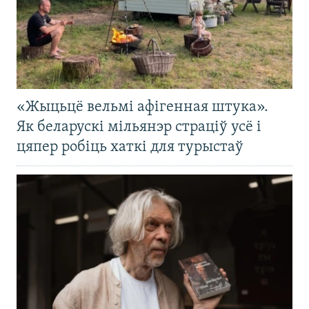
«Жыцьцё вельмі афігенная штука».
Як беларускі мільянэр страціў усё і
цяпер робіць хаткі для турыстаў