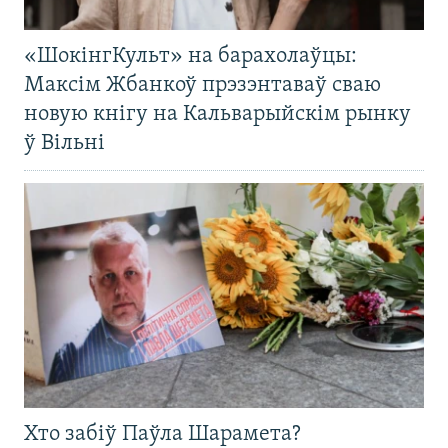
«ШокінгКульт» на барахолаўцы:
Максім Жбанкоў прэзэнтаваў сваю
новую кнігу на Кальварыйскім рынку
ў Вільні
Хто забіў Паўла Шарамета?