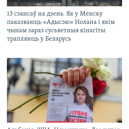
13 сэансаў на дзень. Як у Менску
паказваюць «Адысэю» Нолана і якім
чынам зараз сусьветныя кінагіты
трапляюць у Беларусь