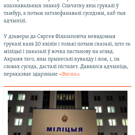
апазнавальных знакаў. Спачатку яны грукалі ў
тамбур, а потым затэлефанавалі суседзям, каб тыя
адчынілі.
У дзьверы да Сяргея Філазаповіча невядомыя
грукалі каля 20 хвілін і толькі потым сказалі, што зь
міліцыі і паказалі ў вочка пастанову на агляд.
Акрамя таго, яны прынесьлі кувалду і лом, і, па
словах суседа, дасталі пісталет. Давялося адчыніць,
пераказвае здарэньне
«Вясна»
.