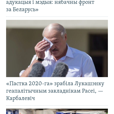
адукацыя і мэдыя: нябачны фронт
за Беларусь»
«Пастка 2020-га» зрабіла Лукашэнку
геапалітычным закладнікам Расеі, —
Карбалевіч