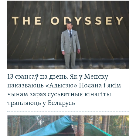
13 сэансаў на дзень. Як у Менску
паказваюць «Адысэю» Нолана і якім
чынам зараз сусьветныя кінагіты
трапляюць у Беларусь