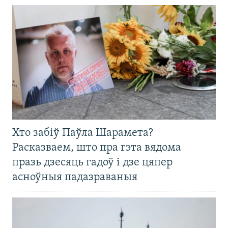
Хто забіў Паўла Шарамета?
Расказваем, што пра гэта вядома
празь дзесяць гадоў і дзе цяпер
асноўныя падазраваныя