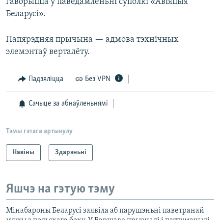
гаворыцца ў паведамленьні суполкі «Авіяцыя
Беларусі».
Папярэдняя прычына — адмова тэхнічных
элемэнтаў верталёту.
Падзяліцца
Без VPN
Сачыце за абнаўленьнямі
Тэмы гэтага артыкулу
Навіны
Здарэньні
Яшчэ на гэтую тэму
Мінабароны Беларусі заявіла аб парушэньні паветранай