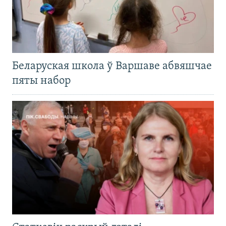
Беларуская школа ў Варшаве абвяшчае
пяты набор