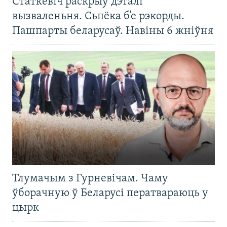
Статкевіч раскрыў дэталі
вызваленьня. Сьпёка б’е рэкорды.
Пашпарты беларусаў. Навіны 6 жніўня
Тлумачым з Гурневічам. Чаму
ўборачную ў Беларусі ператвараюць у
цырк