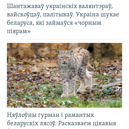
Шантажаваў украінскіх валянтэраў,
вайскоўцаў, палітыкаў. Украіна шукае
беларуса, які займаўся «чорным
піярам»
Няўлоўны гурман і рамантык
беларускіх лясоў. Расказваем цікавыя