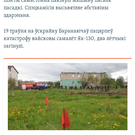
пілёты самастойна пакінулі машыну пасьля
пасадкі. Спэцкамісія высьвятляе абставіны
здарэньня.
19 траўня на ўскрайку Баранавічаў пацярпеў
катастрофу вайсковы самалёт Як-130, два лётчыкі
загінулі.