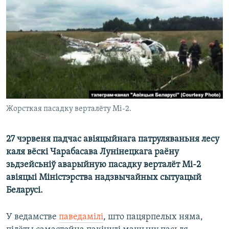
КУЛЬТУРА
МОВА
КАЛЯНДАР
НА ХВАЛЯХ СВАБОДЫ
Жорсткая пасадку верталёту Мі-2.
27 чэрвеня падчас авіяцыйнага патруляваньня лесу
каля вёскі Чарабасава Лунінецкага раёну
зьдзейсьніў аварыйную пасадку верталёт Мі-2
авіяцыі Міністэрства надзвычайных сытуацый
Беларусі.
У ведамстве
паведамілі
, што пацярпелых няма,