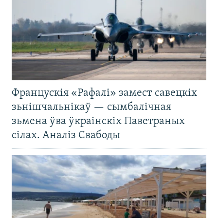
Францускія «Рафалі» замест савецкіх
зьнішчальнікаў — сымбалічная
зьмена ўва ўкраінскіх Паветраных
сілах. Аналіз Свабоды