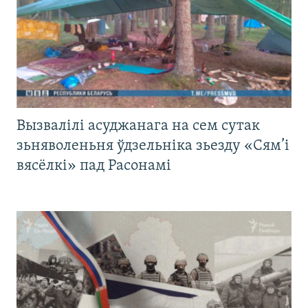
Вызвалілі асуджанага на сем сутак
зьняволеньня ўдзельніка зьезду «Сям’і
вясёлкі» пад Расонамі