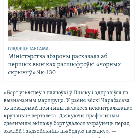
ГЛЯДЗІЦЕ ТАКСАМА:
Міністэрства абароны расказала аб
першых выніках расшыфроўкі «чорных
скрыняў» Як-130
«Борт узьляцеў з пляцоўкі ў Пінску і адправіўся па
вызначаным маршруце. У раёне вёскі Чарабасава
зь невядомай прычыны пачалося некантраляванае
кручэньне верталёта. Дзякуючы прафэсійным
дзеяньням экіпажу борт ўдалося выраўняць перад
зямлёй і зьдзейсьніць цьвёрдую пасадку», —