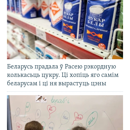
Беларусь прадала ў Расею рэкордную
колькасьць цукру. Ці хопіць яго самім
беларусам і ці ня вырастуць цэны