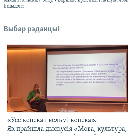
мяжы з польскага боку. У Варшаве прызналі і патлумачылі
інцыдэнт
Выбар рэдакцыі
«Усё кепска і вельмі кепска».
Як прайшла дыскусія «Мова, культура,