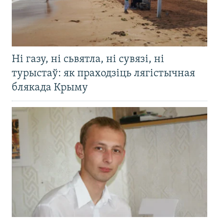
Ні газу, ні сьвятла, ні сувязі, ні
турыстаў: як праходзіць лягістычная
блякада Крыму