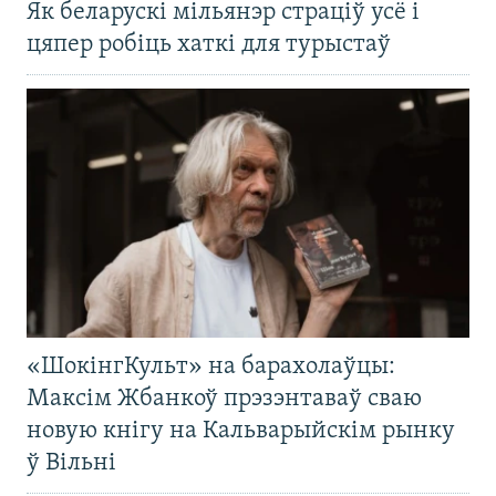
Як беларускі мільянэр страціў усё і
цяпер робіць хаткі для турыстаў
«ШокінгКульт» на барахолаўцы:
Максім Жбанкоў прэзэнтаваў сваю
новую кнігу на Кальварыйскім рынку
ў Вільні