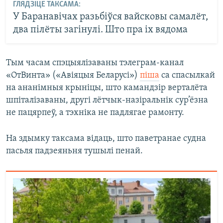
ГЛЯДЗІЦЕ ТАКСАМА:
У Баранавічах разьбіўся вайсковы самалёт,
два пілёты загінулі. Што пра іх вядома
Тым часам спэцыялізаваны тэлеграм-канал
«ОтВинта» («Авіяцыя Беларусі»)
піша
са спасылкай
на ананімныя крыніцы, што камандзір верталёта
шпіталізаваны, другі лётчык-назіральнік сур’ёзна
не пацярпеў, а тэхніка не падлягае рамонту.
На здымку таксама відаць, што паветранае судна
пасьля падзеяньня тушылі пенай.