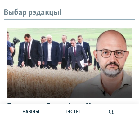
Выбар рэдакцыі
Тлумачым з Гурневічам. Чаму
НАВІНЫ
ТЭСТЫ
ўборачную ў Беларусі ператвараюць у
цырк