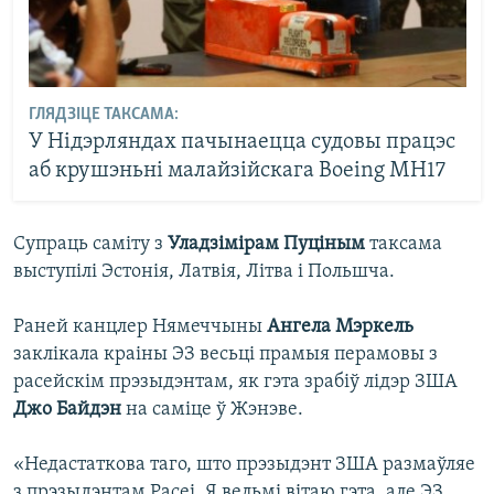
ГЛЯДЗІЦЕ ТАКСАМА:
У Нідэрляндах пачынаецца судовы працэс
аб крушэньні малайзійскага Boeing MH17
Супраць саміту з
Уладзімірам Пуціным
таксама
выступілі Эстонія, Латвія, Літва і Польшча.
Раней канцлер Нямеччыны
Ангела Мэркель
заклікала краіны ЭЗ весьці прамыя перамовы з
расейскім прэзыдэнтам, як гэта зрабіў лідэр ЗША
Джо Байдэн
на саміце ў Жэнэве.
«Недастаткова таго, што прэзыдэнт ЗША размаўляе
з прэзыдэнтам Расеі. Я вельмі вітаю гэта, але ЭЗ