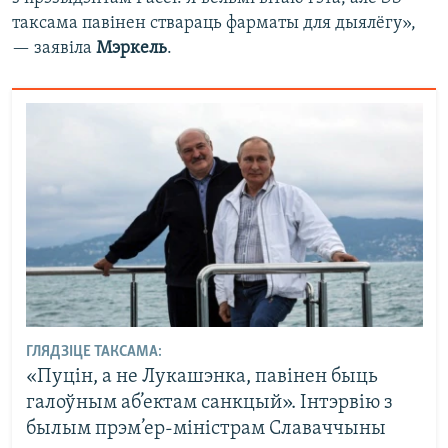
таксама павінен ствараць фарматы для дыялёгу»,
— заявіла
Мэркель
.
ГЛЯДЗІЦЕ ТАКСАМА:
«Пуцін, а не Лукашэнка, павінен быць
галоўным аб’ектам санкцый». Інтэрвію з
былым прэм’ер-міністрам Славаччыны