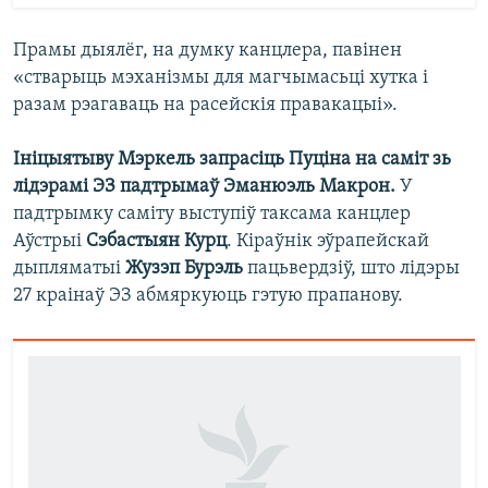
Прамы дыялёг, на думку канцлера, павінен
«стварыць мэханізмы для магчымасьці хутка і
разам рэагаваць на расейскія правакацыі».
Ініцыятыву Мэркель запрасіць Пуціна на саміт зь
лідэрамі ЭЗ падтрымаў Эманюэль Макрон.
У
падтрымку саміту выступіў таксама канцлер
Аўстрыі
Сэбастыян Курц
. Кіраўнік эўрапейскай
дыпляматыі
Жузэп Бурэль
пацьвердзіў, што лідэры
27 краінаў ЭЗ абмяркуюць гэтую прапанову.