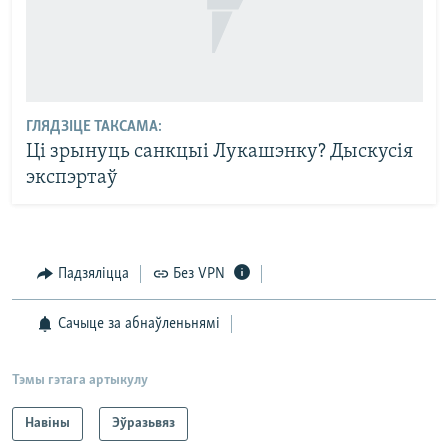
ГЛЯДЗІЦЕ ТАКСАМА:
Ці зрынуць санкцыі Лукашэнку? Дыскусія
экспэртаў
Падзяліцца
Без VPN
Сачыце за абнаўленьнямі
Тэмы гэтага артыкулу
Навіны
Эўразьвяз