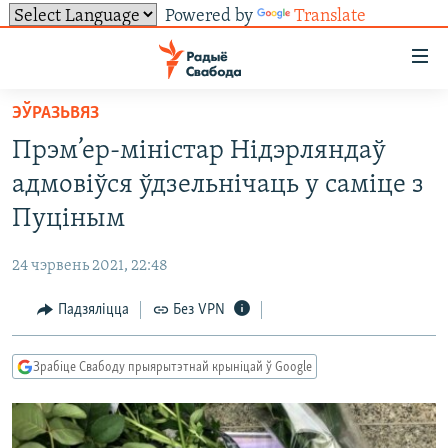
Powered by
Translate
Лінкі
ўнівэрсальнага
доступу
ЭЎРАЗЬВЯЗ
НАВІНЫ
Перайсьці
Прэм’ер-міністар Нідэрляндаў
да
ТОЛЬКІ НА СВАБОДЗЕ
УСЕ НАВІНЫ
адмовіўся ўдзельнічаць у саміце з
галоўнага
СУВЯЗЬ
ВІДЭА І ФОТА
ТЭСТЫ
зьместу
Пуціным
Перайсьці
ПАДПІСАЦЦА
ЛЮДЗІ
БЛОГІ
АБЫСЬЦІ БЛЯКАВАНЬНЕ
да
24 чэрвень 2021, 22:48
ПАЛІТЫКА
ГІСТОРЫЯ НА СВАБОДЗЕ
ПАДЗЯЛІЦЦА ІНФАРМАЦЫЯЙ
RSS
галоўнай
САЧЫЦЕ ЗА АБНАЎЛЕНЬНЯМІ
Падзяліцца
Без VPN
навігацыі
ЭКАНОМІКА
ПАДКАСТЫ
ПАДКАСТЫ
Перайсьці
ВАЙНА
КНІГІ
FACEBOOK
да
Зрабіце Свабоду прыярытэтнай крыніцай ў Google
БЕЛАРУСЫ НА ВАЙНЕ
АЎДЫЁКНІГІ
TWITTER
пошуку
ПАЛІТВЯЗЬНІ
PREMIUM
Усе сайты РС/РСЭ