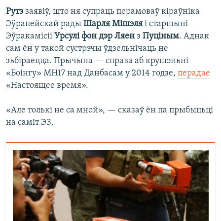
Рутэ
заявіў, што ня супраць перамоваў кіраўніка
Эўрапейскай рады
Шарля Мішэля
і старшыні
Эўракамісіі
Урсулі фон дэр Ляен
з
Пуціным
. Аднак
сам ён у такой сустрэчы ўдзельнічаць не
зьбіраецца. Прычына — справа аб крушэньні
«Боінгу» МН17 над Данбасам у 2014 годзе,
перадае
«Настоящее время».
«Але толькі не са мной», — сказаў ён па прыбыцьці
на саміт ЭЗ.