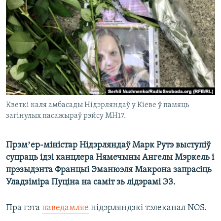
КУЛЬТУРА
МОВА
КАЛЯНДАР
НА ХВАЛЯХ СВАБОДЫ
Кветкі каля амбасады Нідэрляндаў у Кіеве ў памяць
загінулых пасажыраў рэйсу MH17.
Прэмʼер-міністар Нідэрляндаў Марк Рутэ выступіў
супраць ідэі канцлера Нямечыны Ангелы Мэркель і
прэзыдэнта Францыі Эманюэля Макрона запрасіць
Уладзіміра Пуціна на саміт зь лідэрамі ЭЗ.
Пра гэта
паведамляе
нідэрляндзкі тэлеканал NOS.