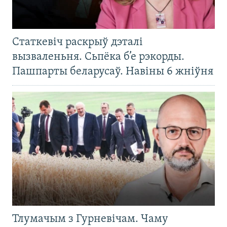
Статкевіч раскрыў дэталі
вызваленьня. Сьпёка б’е рэкорды.
Пашпарты беларусаў. Навіны 6 жніўня
Тлумачым з Гурневічам. Чаму