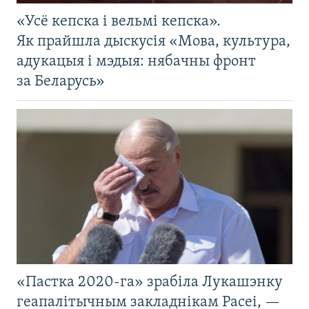
«Усё кепска і вельмі кепска».
Як прайшла дыскусія «Мова, культура,
адукацыя і мэдыя: нябачны фронт
за Беларусь»
«Пастка 2020-га» зрабіла Лукашэнку
геапалітычным закладнікам Расеі, —