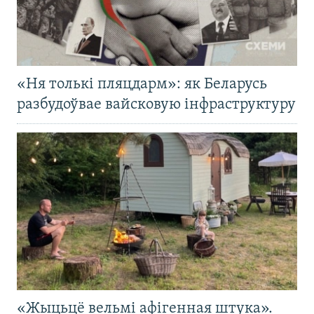
«Ня толькі пляцдарм»: як Беларусь
разбудоўвае вайсковую інфраструктуру
«Жыцьцё вельмі афігенная штука».