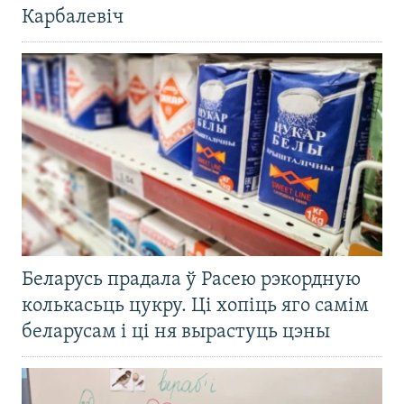
Карбалевіч
Беларусь прадала ў Расею рэкордную
колькасьць цукру. Ці хопіць яго самім
беларусам і ці ня вырастуць цэны