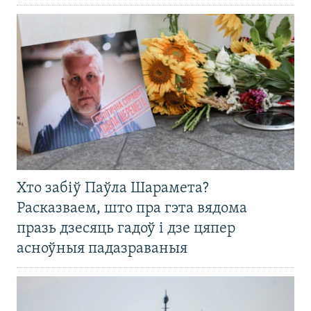
Хто забіў Паўла Шарамета?
Расказваем, што пра гэта вядома
празь дзесяць гадоў і дзе цяпер
асноўныя падазраваныя