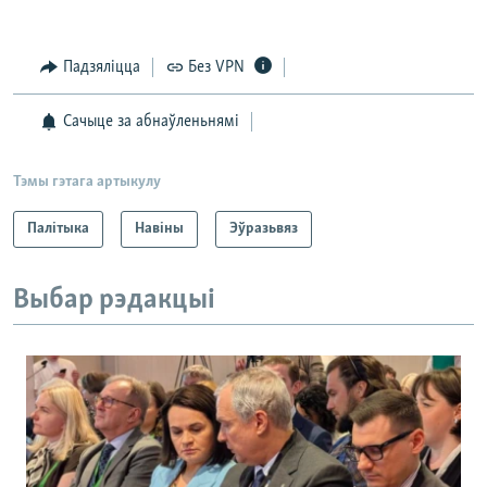
Падзяліцца
Без VPN
Сачыце за абнаўленьнямі
Тэмы гэтага артыкулу
Палітыка
Навіны
Эўразьвяз
Выбар рэдакцыі