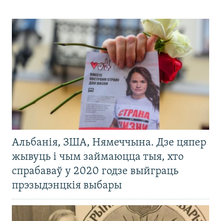
Альбанія, ЗША, Нямеччына. Дзе цяпер
жывуць і чым займаюцца тыя, хто
спрабаваў у 2020 годзе выйграць
прэзыдэнцкія выбары