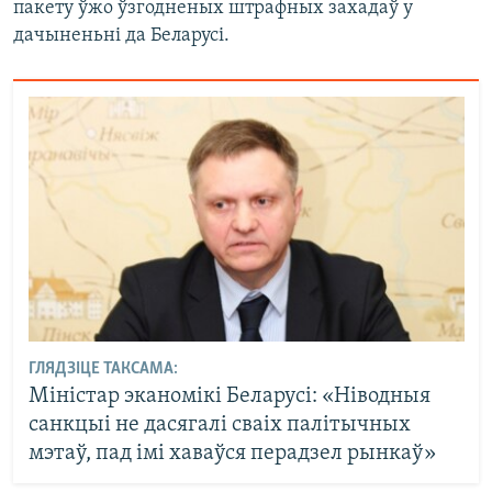
пакету ўжо ўзгодненых штрафных захадаў у
дачыненьні да Беларусі.
ГЛЯДЗІЦЕ ТАКСАМА:
Міністар эканомікі Беларусі: «Ніводныя
санкцыі не дасягалі сваіх палітычных
мэтаў, пад імі хаваўся перадзел рынкаў»