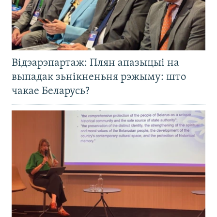
Відэарэпартаж: Плян апазыцыі на
выпадак зьнікненьня рэжыму: што
чакае Беларусь?