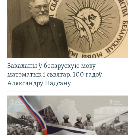
Закаханы ў беларускую мову
матэматык і сьвятар. 100 гадоў
Аляксандру Надсану