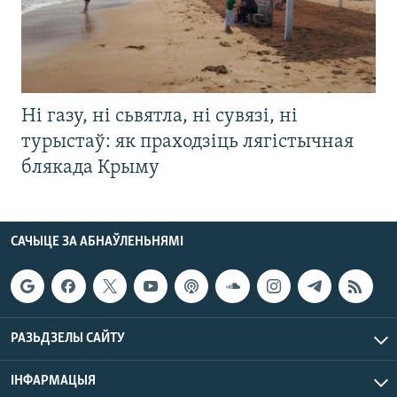
Ні газу, ні сьвятла, ні сувязі, ні
турыстаў: як праходзіць лягістычная
блякада Крыму
САЧЫЦЕ ЗА АБНАЎЛЕНЬНЯМІ
РАЗЬДЗЕЛЫ САЙТУ
ІНФАРМАЦЫЯ