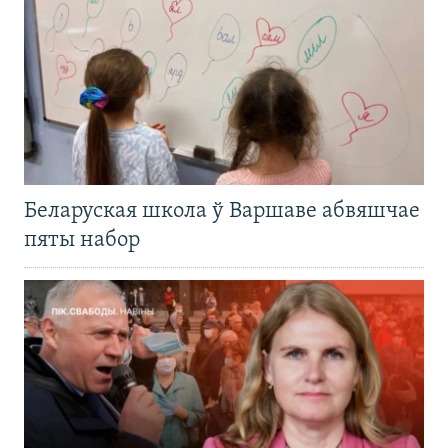
Беларуская школа ў Варшаве абвяшчае
пяты набор