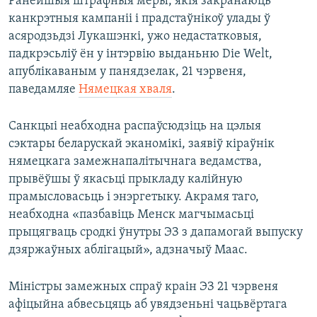
Ранейшыя штрафныя меры, якія закранаюць
канкрэтныя кампаніі і прадстаўнікоў улады ў
асяродзьдзі Лукашэнкі, ужо недастатковыя,
падкрэсьліў ён у інтэрвію выданьню Die Welt,
апублікаваным у панядзелак, 21 чэрвеня,
паведамляе
Нямецкая хваля
.
Санкцыі неабходна распаўсюдзіць на цэлыя
сэктары беларускай эканомікі, заявіў кіраўнік
нямецкага замежнапалітычнага ведамства,
прывёўшы ў якасьці прыкладу калійную
прамысловасьць і энэргетыку. Акрамя таго,
неабходна «пазбавіць Менск магчымасьці
прыцягваць сродкі ўнутры ЭЗ з дапамогай выпуску
дзяржаўных аблігацый», адзначыў Маас.
Міністры замежных спраў краін ЭЗ 21 чэрвеня
афіцыйна абвесьцяць аб увядзеньні чацьвёртага