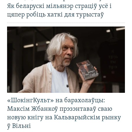
Як беларускі мільянэр страціў усё і
цяпер робіць хаткі для турыстаў
«ШокінгКульт» на барахолаўцы:
Максім Жбанкоў прэзэнтаваў сваю
новую кнігу на Кальварыйскім рынку
ў Вільні