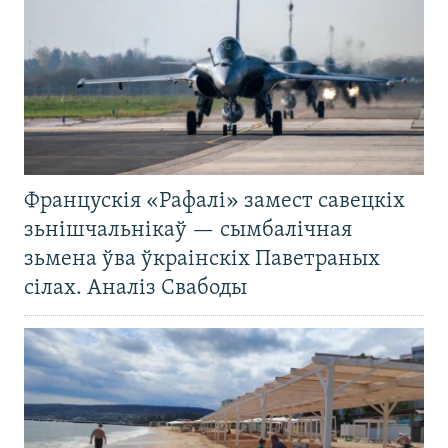
Францускія «Рафалі» замест савецкіх
зьнішчальнікаў — сымбалічная
зьмена ўва ўкраінскіх Паветраных
сілах. Аналіз Свабоды