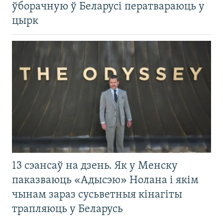
ўборачную ў Беларусі ператвараюць у
цырк
13 сэансаў на дзень. Як у Менску
паказваюць «Адысэю» Нолана і якім
чынам зараз сусьветныя кінагіты
трапляюць у Беларусь