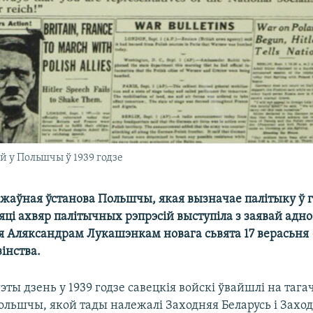
й у Польшчы ў 1939 годзе
ржаўная ўстанова Польшчы, якая вызначае палітыку ў г
мяці ахвяр палітычных рэпрэсій выступіла з заявай адн
 Аляксандрам Лукашэнкам новага сьвята 17 верасьня
інства.
гэты дзень у 1939 годзе савецкія войскі ўвайшлі на таг
льшчы, якой тады належалі Заходняя Беларусь і Заход