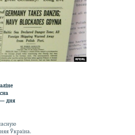
аліне
осна
 — дня
ачасную
няя Ўкраіна.