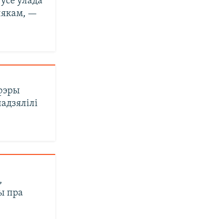
 ўсё ўлада
лякам, —
сфэры
падзялілі
,
ты пра