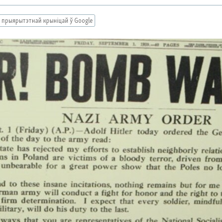
 прыярытэтнай крыніцай ў Google