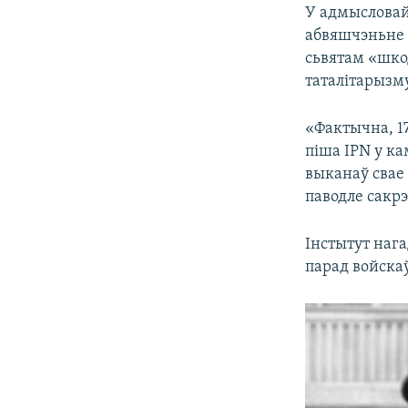
У адмысловай
абвяшчэньне 
сьвятам «шкод
таталітарызм
«Фактычна, 17
піша IPN у ка
выканаў свае
паводле сакр
Інстытут наг
парад войскаў