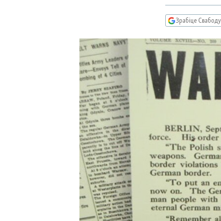
КАЛЯНДАР
НА ХВАЛЯХ СВАБОДЫ
Зрабіце Свабоду