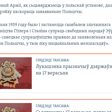
най Арміі, як сьцьвярджаюць у польскай установе, даз
рэйху паскорыць заваяваньне Польшчы.
сьня 1939 году было і застанецца сымбалем злачыннага
ніцтва Гітлера і Сталіна супраць свабодных народаў Эў
савецкае супрацоўніцтва прывяло да заняволеньня мі
ян Польшчы, у тым ліку нацыянальных меншасьцяў».
ГЛЯДЗІЦЕ ТАКСАМА:
Лукашэнка прызначыў дзяржаўн
на 17 верасьня
ГЛЯДЗІЦЕ ТАКСАМА: