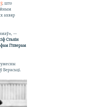
іў
, што
цыйным
ых ахвяр
ызмаў», —
сіф Сталін
фам Гітлерам
 сумесны
ў Берасьці.