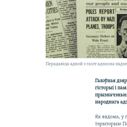
Перадавіца адной з газэт адносна падзе
Галоўная дзя
гісторыі і па
прызначэньня
народнага адз
Як вядома, у 
тэрыторыю По