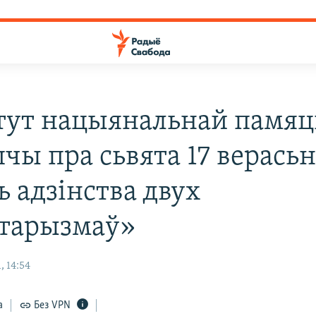
тут нацыянальнай памяц
чы пра сьвята 17 верасьн
ь адзінства двух
ітарызмаў»
, 14:54
а
Без VPN