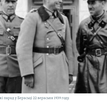
 парад у Берасьці 22 верасьня 1939 году.