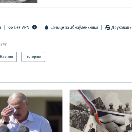
а
Без VPN
Сачыце за абнаўленьнямі
Друкаваць
кулу
Навіны
Гісторыя