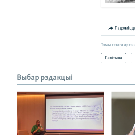
Падзяліцц
Тэмы гэтага арты
Палітыка
Выбар рэдакцыі