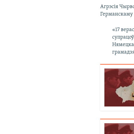
Агрэсія Чырво
Германскаму 
«17 вера
супрацоў
Нямецка-
грамадз