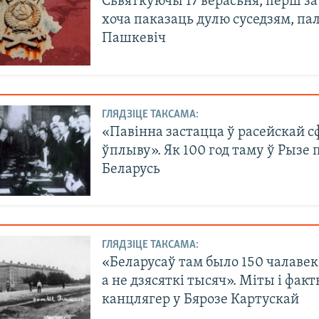
Сьвяткуючы 17 верасьня, перш за
хоча паказаць дулю суседзям, па
Пашкевіч
ГЛЯДЗІЦЕ ТАКСАМА:
«Павінна застацца ў расейскай 
ўплыву». Як 100 год таму ў Рызе 
Беларусь
ГЛЯДЗІЦЕ ТАКСАМА:
«Беларусаў там было 150 чалавек
а не дзясяткі тысяч». Міты і фак
канцлягер у Бярозе Картускай