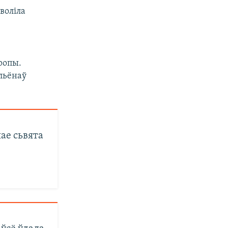
воліла
ропы.
льёнаў
ае сьвята