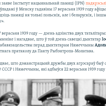
 заяве Інстытут нацыянальнай памяці (IPN)
падкрэсьл
ўладамі ў Менску гадавіны 17 верасьня 1939 году афі
зіць памяці ня толькі польскіх, але і беларускіх, і інш
у».
 верасьня 1939 году — дзень адзінства двух таталітар
мюніке і нагадвае, што ў той дзень савецкі дыктатар
Іо
 абавязацельствы перад дыктатарам Нямеччыны
Адоль
этнага пратаколу да Пакту Рыбэнтропа-Молатава.
адвае, што дэманстрацыяй дружбы двух агрэсараў быў
 СССР і Нямеччыны, які адбыўся 22 верасьня 1939 году 