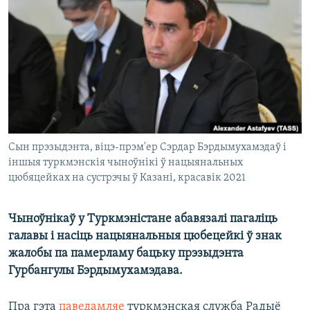
КУЛЬТУРА
МОВА
КАЛЯНДАР
НА ХВАЛЯХ СВАБОДЫ
Сын прэзыдэнта, віцэ-прэм'ер Сэрдар Бэрдымухамэдаў і
іншыя туркмэнскія чыноўнікі ў нацыянальных
цюбяцейках на сустрэчы ў Казані, красавік 2021
Чыноўнікаў у Туркмэністане абавязалі пагаліць
галавы і насіць нацыянальныя цюбецейкі ў знак
жалобы па памерламу бацьку прэзыдэнта
Гурбангулы Бэрдымухамэдава.
Пра гэта
паведамляе
туркмэнская служба Радыё