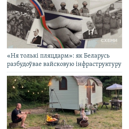
«Ня толькі пляцдарм»: як Беларусь
разбудоўвае вайсковую інфраструктуру