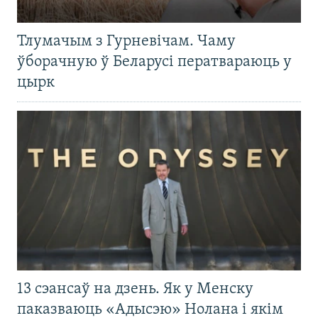
Тлумачым з Гурневічам. Чаму
ўборачную ў Беларусі ператвараюць у
цырк
13 сэансаў на дзень. Як у Менску
паказваюць «Адысэю» Нолана і якім