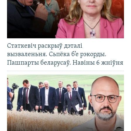
Статкевіч раскрыў дэталі
вызваленьня. Сьпёка б’е рэкорды.
Пашпарты беларусаў. Навіны 6 жніўня