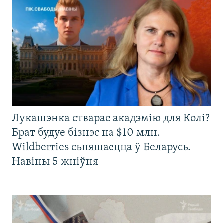
Лукашэнка стварае акадэмію для Колі?
Брат будуе бізнэс на $10 млн.
Wildberries сьпяшаецца ў Беларусь.
Навіны 5 жніўня