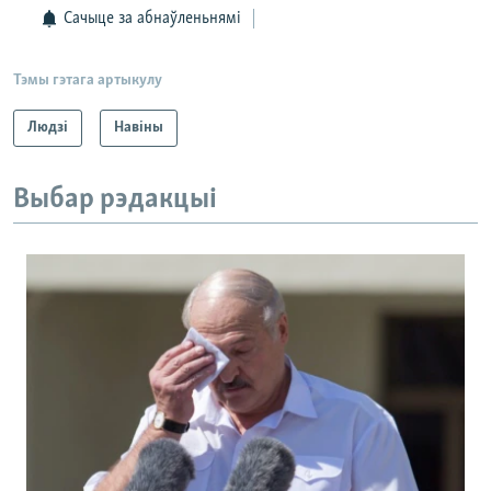
Сачыце за абнаўленьнямі
Тэмы гэтага артыкулу
Людзі
Навіны
Выбар рэдакцыі