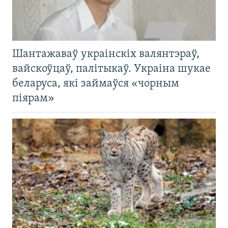
Шантажаваў украінскіх валянтэраў,
вайскоўцаў, палітыкаў. Украіна шукае
беларуса, які займаўся «чорным
піярам»