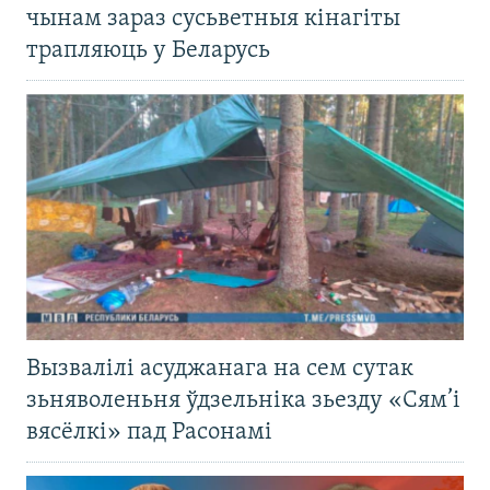
чынам зараз сусьветныя кінагіты
трапляюць у Беларусь
Вызвалілі асуджанага на сем сутак
зьняволеньня ўдзельніка зьезду «Сям’і
вясёлкі» пад Расонамі