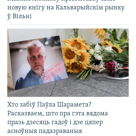
новую кнігу на Кальварыйскім рынку
ў Вільні
Хто забіў Паўла Шарамета?
Расказваем, што пра гэта вядома
празь дзесяць гадоў і дзе цяпер
асноўныя падазраваныя