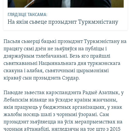
ГЛЯДЗІЦЕ ТАКСАМА:
На якім сьвеце прэзыдэнт Туркмэністану
Пасьля сьмерці бацькі прэзыдэнт Туркмэністану на
працягу сямі дзён не зьяўляўся на публіцы і
дзяржаўным тэлебачаньні. Безь яго прайшлі
сьвяткаваньні Нацыянальнага дня туркмэнскага
скакуна і алабая, сьвяточнымі цырымоніямі
кіраваў сын прэзыдэнта Сэрдар.
Паводле зьвестак карэспандэнта Радыё Азатлык, у
Лебапскім вілаяце на ўсходзе краіны жанчыны,
якія працуюць у бюджэтных арганізацыях, у знак
жалобы носяць шалі з чорнымі ўзорамі. Сам
прэзыдэнт зьяўляецца на ўсіх мерапрыемствах на
чорным аўтамабілі, нягледзячы на тое што з 2015