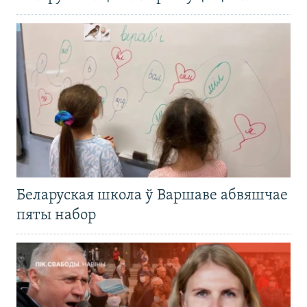
Беларуская школа ў Варшаве абвяшчае
пяты набор