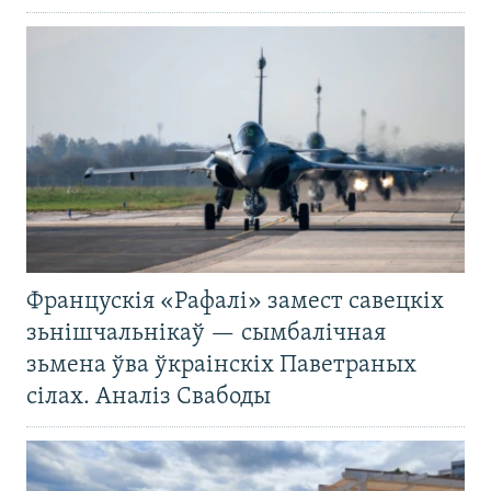
Францускія «Рафалі» замест савецкіх
зьнішчальнікаў — сымбалічная
зьмена ўва ўкраінскіх Паветраных
сілах. Аналіз Свабоды