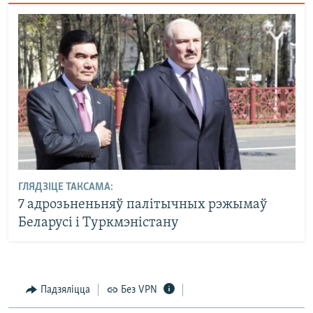
ГЛЯДЗІЦЕ ТАКСАМА:
7 адрозьненьняў палітычных рэжымаў
Беларусі і Туркмэністану
Падзяліцца
Без VPN