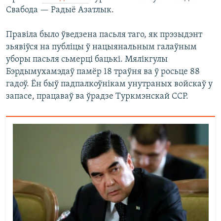
Свабода — Радыё Азатлык.
Правіла было ўведзена пасьля таго, як прэзыдэнт
зьявіўся на публіцы ў нацыянальным галаўным
уборы пасьля сьмерці бацькі. Мялікгулы
Бэрдымухамэдаў памёр 18 траўня ва ў росьце 88
гадоў. Ён быў падпалкоўнікам унутраных войскаў у
запасе, працаваў ва ўрадзе Туркмэнскай ССР.