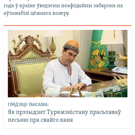
года ў краіне ўведзены неафіцыйны забарона на
аўтамабілі цёмнага колеру.
ГЛЯДЗІЦЕ ТАКСАМА:
Як прэзыдэнт Туркмэністану прасьпяваў
песьню пра свайго каня