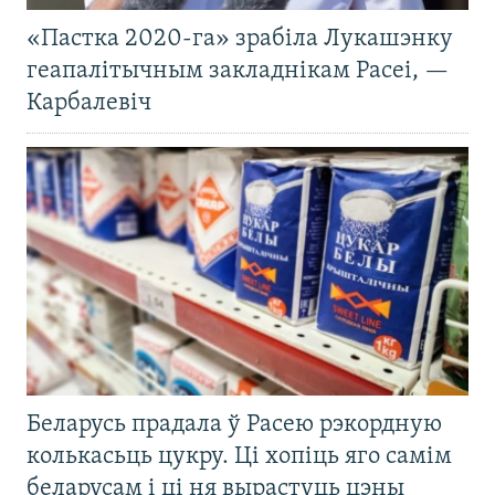
«Пастка 2020-га» зрабіла Лукашэнку
геапалітычным закладнікам Расеі, —
Карбалевіч
Беларусь прадала ў Расею рэкордную
колькасьць цукру. Ці хопіць яго самім
беларусам і ці ня вырастуць цэны