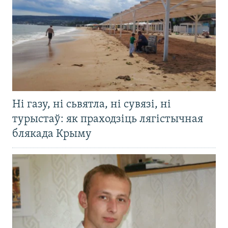
Ні газу, ні сьвятла, ні сувязі, ні
турыстаў: як праходзіць лягістычная
блякада Крыму