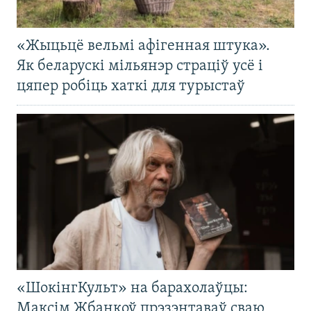
«Жыцьцё вельмі афігенная штука».
Як беларускі мільянэр страціў усё і
цяпер робіць хаткі для турыстаў
«ШокінгКульт» на барахолаўцы:
Максім Жбанкоў прэзэнтаваў сваю