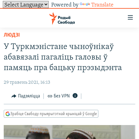
Powered by
Translate
Лінкі
ўнівэрсальнага
доступу
ЛЮДЗІ
НАВІНЫ
Перайсьці
У Туркмэністане чыноўнікаў
да
ТОЛЬКІ НА СВАБОДЗЕ
УСЕ НАВІНЫ
абавязалі пагаліць галовы ў
галоўнага
СУВЯЗЬ
ВІДЭА І ФОТА
ТЭСТЫ
зьместу
памяць пра бацьку прэзыдэнта
Перайсьці
ПАДПІСАЦЦА
ЛЮДЗІ
БЛОГІ
АБЫСЬЦІ БЛЯКАВАНЬНЕ
да
29 травень 2021, 16:13
ПАЛІТЫКА
ГІСТОРЫЯ НА СВАБОДЗЕ
ПАДЗЯЛІЦЦА ІНФАРМАЦЫЯЙ
RSS
галоўнай
САЧЫЦЕ ЗА АБНАЎЛЕНЬНЯМІ
Падзяліцца
Без VPN
навігацыі
ЭКАНОМІКА
ПАДКАСТЫ
ПАДКАСТЫ
Перайсьці
ВАЙНА
КНІГІ
FACEBOOK
да
Зрабіце Свабоду прыярытэтнай крыніцай ў Google
БЕЛАРУСЫ НА ВАЙНЕ
АЎДЫЁКНІГІ
TWITTER
пошуку
ПАЛІТВЯЗЬНІ
PREMIUM
Усе сайты РС/РСЭ