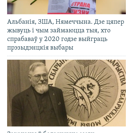
Альбанія, ЗША, Нямеччына. Дзе цяпер
жывуць і чым займаюцца тыя, хто
спрабаваў у 2020 годзе выйграць
прэзыдэнцкія выбары