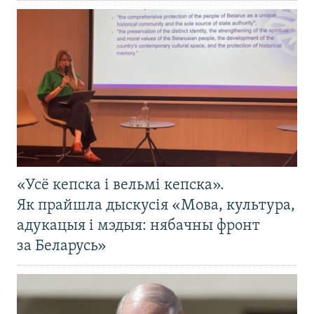
«Усё кепска і вельмі кепска».
Як прайшла дыскусія «Мова, культура,
адукацыя і мэдыя: нябачны фронт
за Беларусь»