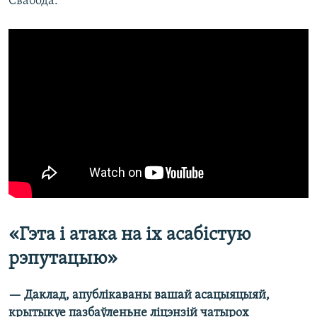
Свабода.
«Гэта і атака на іх асабістую
рэпутацыю»
— Даклад, апублікаваны вашай асацыяцыяй,
крытыкуе пазбаўленьне ліцэнзій чатырох