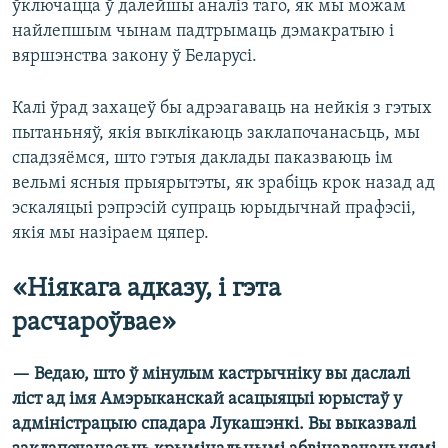
ўключацца ў далейшы аналіз таго, як мы можам
найлепшым чынам падтрымаць дэмакратыю і
вяршэнства закону ў Беларусі.
Калі ўрад захацеў бы адрэагаваць на нейкія з гэтых
пытаньняў, якія выклікаюць заклапочанасьць, мы
спадзяёмся, што гэтыя даклады паказваюць ім
вельмі ясныя прыярытэты, як зрабіць крок назад ад
эскаляцыі рэпрэсій супраць юрыдычнай прафэсіі,
якія мы назіраем цяпер.
«Ніякага адказу, і гэта
расчароўвае»
— Ведаю, што ў мінулым кастрычніку вы даслалі
ліст ад імя Амэрыканскай асацыяцыі юрыстаў у
адміністрацыю спадара Лукашэнкі. Вы выказвалі