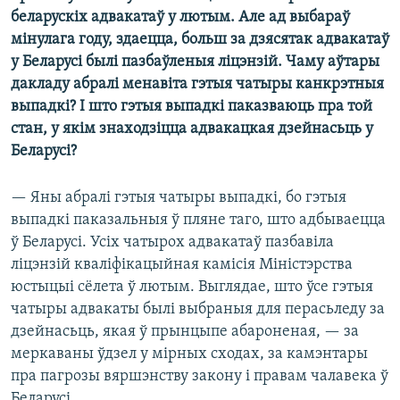
беларускіх адвакатаў у лютым. Але ад выбараў
мінулага году, здаецца, больш за дзясятак адвакатаў
у Беларусі былі пазбаўленыя ліцэнзій. Чаму аўтары
дакладу абралі менавіта гэтыя чатыры канкрэтныя
выпадкі? І што гэтыя выпадкі паказваюць пра той
стан, у якім знаходзіцца адвакацкая дзейнасьць у
Беларусі?
— Яны абралі гэтыя чатыры выпадкі, бо гэтыя
выпадкі паказальныя ў пляне таго, што адбываецца
ў Беларусі. Усіх чатырох адвакатаў пазбавіла
ліцэнзій кваліфікацыйная камісія Міністэрства
юстыцыі сёлета ў лютым. Выглядае, што ўсе гэтыя
чатыры адвакаты былі выбраныя для перасьледу за
дзейнасьць, якая ў прынцыпе абароненая, — за
меркаваны ўдзел у мірных сходах, за камэнтары
пра пагрозы вяршэнству закону і правам чалавека ў
Беларусі.