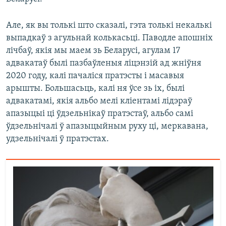
Але, як вы толькі што сказалі, гэта толькі некалькі
выпадкаў з агульнай колькасьці. Паводле апошніх
лічбаў, якія мы маем зь Беларусі, агулам 17
адвакатаў былі пазбаўленыя ліцэнзій ад жніўня
2020 году, калі пачаліся пратэсты і масавыя
арышты. Большасьць, калі ня ўсе зь іх, былі
адвакатамі, якія альбо мелі кліентамі лідэраў
апазыцыі ці ўдзельнікаў пратэстаў, альбо самі
ўдзельнічалі ў апазыцыйным руху ці, меркавана,
удзельнічалі ў пратэстах.