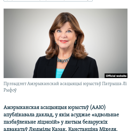
КУЛЬТУРА
МОВА
КАЛЯНДАР
НА ХВАЛЯХ СВАБОДЫ
Прэзыдэнт Амэрыканскай асацыяцыі юрыстаў Патрыша Лі
Рыфоў
Амэрыканская асацыяцыя юрыстаў (ААЮ)
апублікавала даклад, у якім асуджае «адвольнае
пазбаўленьне ліцэнзій» у лютым беларускіх
адвакатаў Людмілы Казак, Канстанціна Міхеля,