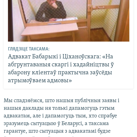
ГЛЯДЗІЦЕ ТАКСАМА:
Адвакат Бабарыкі і Ціханоўскага: «На
абгрунтаваныя скаргі і хадайніцтвы ў
абарону кліентаў практычна заўсёды
атрымоўваем адмовы»
Мы спадзяёмся, што нашыя публічныя заявы і
нашыя даклады ня толькі дапамогуць гэтым
адвакатам, але і дапамогуць тым, хто спрабуе
зразумець сытуацыю ў Беларусі, а таксама
гарантуе, што сытуацыя з адвакатамі будзе