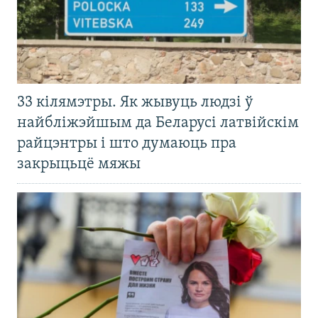
33 кілямэтры. Як жывуць людзі ў
найбліжэйшым да Беларусі латвійскім
райцэнтры і што думаюць пра
закрыцьцё мяжы