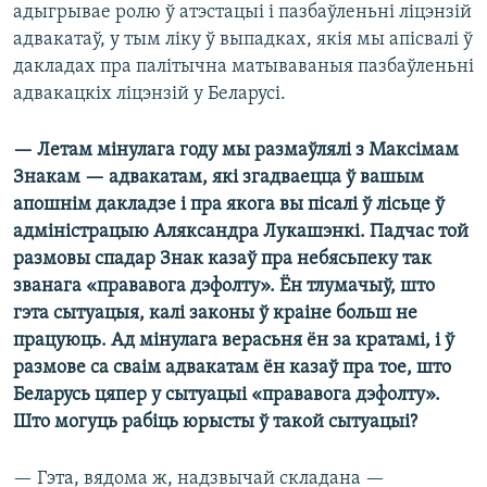
адыгрывае ролю ў атэстацыі і пазбаўленьні ліцэнзій
адвакатаў, у тым ліку ў выпадках, якія мы апісвалі ў
дакладах пра палітычна матываваныя пазбаўленьні
адвакацкіх ліцэнзій у Беларусі.
— Летам мінулага году мы размаўлялі з Максімам
Знакам — адвакатам, які згадваецца ў вашым
апошнім дакладзе і пра якога вы пісалі ў лісьце ў
адміністрацыю Аляксандра Лукашэнкі. Падчас той
размовы спадар Знак казаў пра небясьпеку так
званага «прававога дэфолту». Ён тлумачыў, што
гэта сытуацыя, калі законы ў краіне больш не
працуюць. Ад мінулага верасьня ён за кратамі, і ў
размове са сваім адвакатам ён казаў пра тое, што
Беларусь цяпер у сытуацыі «прававога дэфолту».
Што могуць рабіць юрысты ў такой сытуацыі?
— Гэта, вядома ж, надзвычай складана —