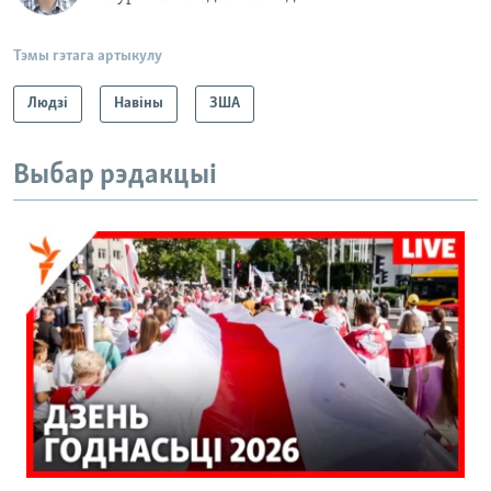
Тэмы гэтага артыкулу
Людзі
Навіны
ЗША
Выбар рэдакцыі