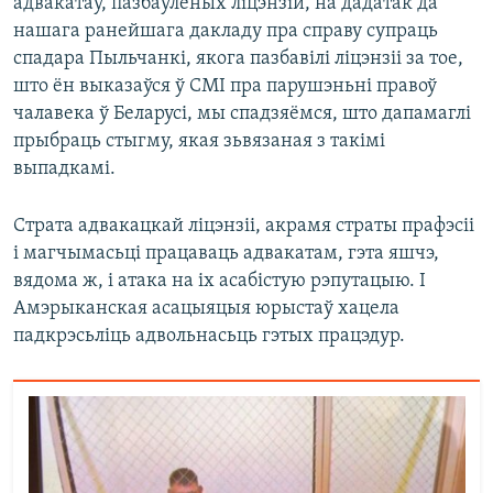
адвакатаў, пазбаўленых ліцэнзій, на дадатак да
нашага ранейшага дакладу пра справу супраць
спадара Пыльчанкі, якога пазбавілі ліцэнзіі за тое,
што ён выказаўся ў СМІ пра парушэньні правоў
чалавека ў Беларусі, мы спадзяёмся, што дапамаглі
прыбраць стыгму, якая зьвязаная з такімі
выпадкамі.
Страта адвакацкай ліцэнзіі, акрамя страты прафэсіі
і магчымасьці працаваць адвакатам, гэта яшчэ,
вядома ж, і атака на іх асабістую рэпутацыю. І
Амэрыканская асацыяцыя юрыстаў хацела
падкрэсьліць адвольнасьць гэтых працэдур.