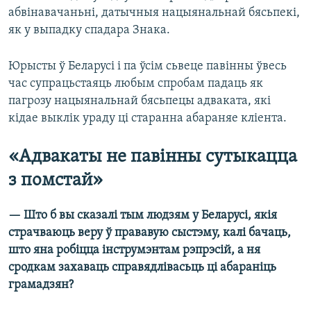
абвінавачаньні, датычныя нацыянальнай бясьпекі,
як у выпадку спадара Знака.
Юрысты ў Беларусі і па ўсім сьвеце павінны ўвесь
час супрацьстаяць любым спробам падаць як
пагрозу нацыянальнай бясьпецы адваката, які
кідае выклік ураду ці старанна абараняе кліента.
«Адвакаты не павінны сутыкацца
з помстай»
— Што б вы сказалі тым людзям у Беларусі, якія
страчваюць веру ў прававую сыстэму, калі бачаць,
што яна робіцца інструмэнтам рэпрэсій, а ня
сродкам захаваць справядлівасьць ці абараніць
грамадзян?