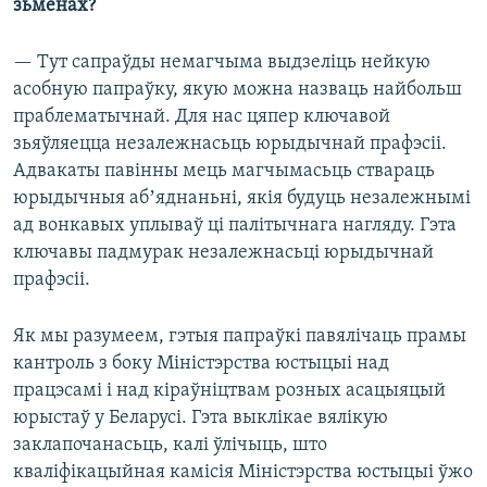
зьменах?
— Тут сапраўды немагчыма выдзеліць нейкую
асобную папраўку, якую можна назваць найбольш
праблематычнай. Для нас цяпер ключавой
зьяўляецца незалежнасьць юрыдычнай прафэсіі.
Адвакаты павінны мець магчымасьць ствараць
юрыдычныя абʼяднаньні, якія будуць незалежнымі
ад вонкавых уплываў ці палітычнага нагляду. Гэта
ключавы падмурак незалежнасьці юрыдычнай
прафэсіі.
Як мы разумеем, гэтыя папраўкі павялічаць прамы
кантроль з боку Міністэрства юстыцыі над
працэсамі і над кіраўніцтвам розных асацыяцый
юрыстаў у Беларусі. Гэта выклікае вялікую
заклапочанасьць, калі ўлічыць, што
кваліфікацыйная камісія Міністэрства юстыцыі ўжо