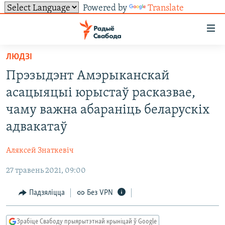
Powered by
Translate
Лінкі
ўнівэрсальнага
доступу
ЛЮДЗІ
НАВІНЫ
Перайсьці
Прэзыдэнт Амэрыканскай
да
ТОЛЬКІ НА СВАБОДЗЕ
УСЕ НАВІНЫ
асацыяцыі юрыстаў расказвае,
галоўнага
СУВЯЗЬ
ВІДЭА І ФОТА
ТЭСТЫ
зьместу
чаму важна абараніць беларускіх
Перайсьці
ПАДПІСАЦЦА
ЛЮДЗІ
БЛОГІ
АБЫСЬЦІ БЛЯКАВАНЬНЕ
адвакатаў
да
ПАЛІТЫКА
ГІСТОРЫЯ НА СВАБОДЗЕ
ПАДЗЯЛІЦЦА ІНФАРМАЦЫЯЙ
RSS
галоўнай
САЧЫЦЕ ЗА АБНАЎЛЕНЬНЯМІ
Аляксей Знаткевіч
навігацыі
ЭКАНОМІКА
ПАДКАСТЫ
ПАДКАСТЫ
Перайсьці
27 травень 2021, 09:00
ВАЙНА
КНІГІ
FACEBOOK
да
Падзяліцца
Без VPN
БЕЛАРУСЫ НА ВАЙНЕ
АЎДЫЁКНІГІ
TWITTER
пошуку
ПАЛІТВЯЗЬНІ
PREMIUM
Усе сайты РС/РСЭ
Зрабіце Свабоду прыярытэтнай крыніцай ў Google