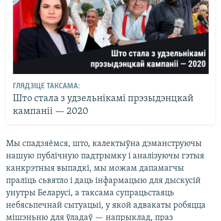
ГЛЯДЗІЦЕ ТАКСАМА:
Што стала з удзельнікамі прэзыдэнцкай
кампаніі — 2020
Мы спадзяёмся, што, калектыўна дэманструючы
нашую публічную падтрымку і аналізуючы гэтыя
канкрэтныя выпадкі, мы можам дапамагчы
праліць сьвятло і даць інфармацыю для дыскусій
унутры Беларусі, а таксама супрацьстаяць
небясьпечнай сытуацыі, у якой адвакаты робяцца
мішэньню для ўладаў — напрыклад, праз