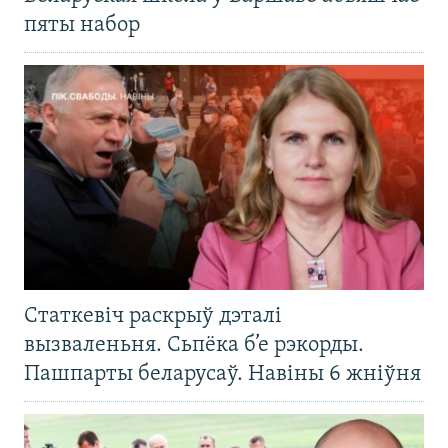
пяты набор
Статкевіч раскрыў дэталі
вызваленьня. Сьпёка б’е рэкорды.
Пашпарты беларусаў. Навіны 6 жніўня