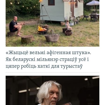
«Жыцьцё вельмі афігенная штука».
Як беларускі мільянэр страціў усё і
цяпер робіць хаткі для турыстаў