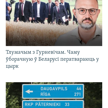
Тлумачым з Гурневічам. Чаму
ўборачную ў Беларусі ператвараюць у
цырк