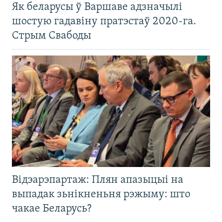
Як беларусы ў Варшаве адзначылі
шостую гадавіну пратэстаў 2020-га.
Стрым Свабоды
Відэарэпартаж: Плян апазыцыі на
выпадак зьнікненьня рэжыму: што
чакае Беларусь?