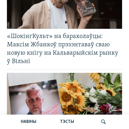
«ШокінгКульт» на барахолаўцы:
Максім Жбанкоў прэзэнтаваў сваю
новую кнігу на Кальварыйскім рынку
ў Вільні
НАВІНЫ
ТЭСТЫ