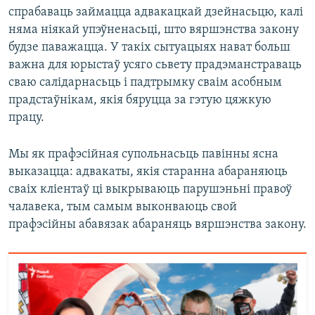
спрабаваць займацца адвакацкай дзейнасьцю, калі
няма ніякай упэўненасьці, што вяршэнства закону
будзе паважацца. У такіх сытуацыях нават больш
важна для юрыстаў усяго сьвету прадэманстраваць
сваю салідарнасьць і падтрымку сваім асобным
прадстаўнікам, якія бяруцца за гэтую цяжкую
працу.
Мы як прафэсійная супольнасьць павінны ясна
выказацца: адвакаты, якія старанна абараняюць
сваіх кліентаў ці выкрываюць парушэньні правоў
чалавека, тым самым выконваюць свой
прафэсійны абавязак абараняць вяршэнства закону.