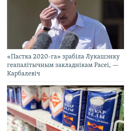
«Пастка 2020-га» зрабіла Лукашэнку
геапалітычным закладнікам Расеі, —
Карбалевіч