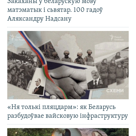
Закаханы ў беларускую мову
матэматык і сьвятар. 100 гадоў
Аляксандру Надсану
«Ня толькі пляцдарм»: як Беларусь
разбудоўвае вайсковую інфраструктуру