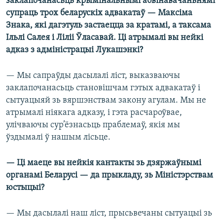
заклапочанасьць крымінальнымі абвінавачаньнямі
супраць трох беларускіх адвакатаў — Максіма
Знака, які дагэтуль застаецца за кратамі, а таксама
Ільлі Салея і Ліліі Ўласавай. Ці атрымалі вы нейкі
адказ з адміністрацыі Лукашэнкі?
— Мы сапраўды дасылалі ліст, выказваючы
заклапочанасьць становішчам гэтых адвакатаў і
сытуацыяй зь вяршэнствам закону агулам. Мы не
атрымалі ніякага адказу, і гэта расчароўвае,
улічваючы сур’ёзнасьць праблемаў, якія мы
ўздымалі ў нашым лісьце.
— Ці маеце вы нейкія кантакты зь дзяржаўнымі
органамі Беларусі — да прыкладу, зь Міністэрствам
юстыцыі?
— Мы дасылалі наш ліст, прысьвечаны сытуацыі зь