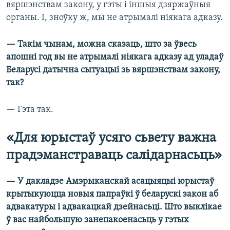
вяршэнствам закону, у гэты і іншыя дзяржаўныя
органы. І, зноўку ж, мы не атрымалі ніякага адказу.
— Такім чынам, можна сказаць, што за ўвесь
апошні год вы не атрымалі ніякага адказу ад уладаў
Беларусі датычна сытуацыі зь вяршэнствам закону,
так?
— Гэта так.
«Для юрыстаў усяго сьвету важна
прадэманстраваць салідарнасьць»
— У дакладзе Амэрыканскай асацыяцыі юрыстаў
крытыкуюцца новыя папраўкі ў беларускі закон аб
адвакатуры і адвакацкай дзейнасьці. Што выклікае
ў вас найбольшую занепакоенасьць у гэтых