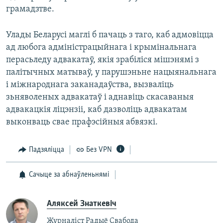
грамадзтве.
Улады Беларусі маглі б пачаць з таго, каб адмовіцца
ад любога адміністрацыйнага і крымінальнага
перасьледу адвакатаў, якія зрабіліся мішэнямі з
палітычных матываў, у парушэньне нацыянальнага
і міжнароднага заканадаўства, вызваліць
зьняволеных адвакатаў і аднавіць скасаваныя
адвакацкія ліцэнзіі, каб дазволіць адвакатам
выконваць свае прафэсійныя абвязкі.
Падзяліцца
Без VPN
Сачыце за абнаўленьнямі
Аляксей Знаткевіч
Журналіст Радыё Свабода