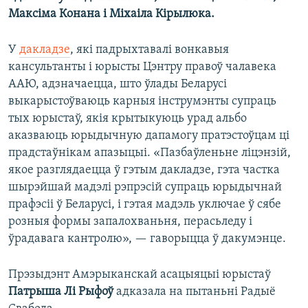
Максіма Конана і Міхаіла Кірылюка.
У
дакладзе
, які падрыхтавалі вонкавыя
кансультанты і юрысты Цэнтру правоў чалавека
ААЮ, адзначаецца, што ўлады Беларусі
выкарыстоўваюць карныя інструмэнты супраць
тых юрыстаў, якія крытыкуюць урад альбо
аказваюць юрыдычную дапамогу пратэстоўцам ці
прадстаўнікам апазыцыі. «Пазбаўленьне ліцэнзій,
якое разглядаецца ў гэтым дакладзе, гэта частка
шырэйшай мадэлі рэпрэсій супраць юрыдычнай
прафэсіі ў Беларусі, і гэтая мадэль уключае ў сябе
розныя формы запалохваньня, перасьледу і
ўрадавага кантролю», — гаворыцца ў дакумэнце.
Прэзыдэнт Амэрыканскай асацыяцыі юрыстаў
Патрыша Лі Рыфоў
адказала на пытаньні Радыё