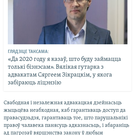
ГЛЯДЗІЦЕ ТАКСАМА:
«Да 2020 году я казаў, што буду займацца
толькі бізнэсам». Вялікая гутарка з
адвакатам Сяргеем Зікрацкім, у якога
забіраюць ліцэнзію
Свабодная і незалежная адвакацкая дзейнасьць
жыцьцёва неабходная, каб гарантаваць доступ да
правасудзьдзя, гарантаваць тое, што парушальнікі
правоў чалавека панясуць адказнасьць, і абараніць
ад пагрозаў вяршэнства закону ў любым