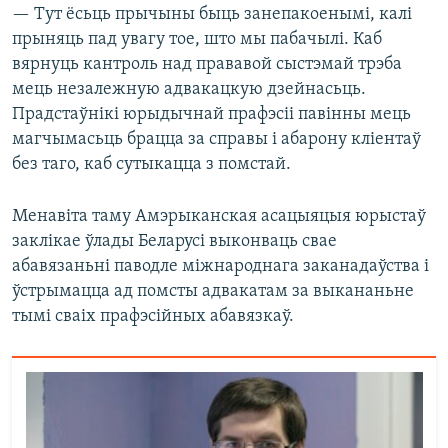
— Тут ёсьць прычыны быць занепакоенымі, калі
прыняць пад увагу тое, што мы пабачылі. Каб
вярнуць кантроль над прававой сыстэмай трэба
мець незалежную адвакацкую дзейнасьць.
Прадстаўнікі юрыдычнай прафэсіі павінны мець
магчымасьць брацца за справы і абарону кліентаў
без таго, каб сутыкацца з помстай.
Менавіта таму Амэрыканская асацыяцыя юрыстаў
заклікае ўлады Беларусі выконваць свае
абавязаньні паводле міжнароднага заканадаўства і
ўстрымацца ад помсты адвакатам за выкананьне
тымі сваіх прафэсійных абавязкаў.