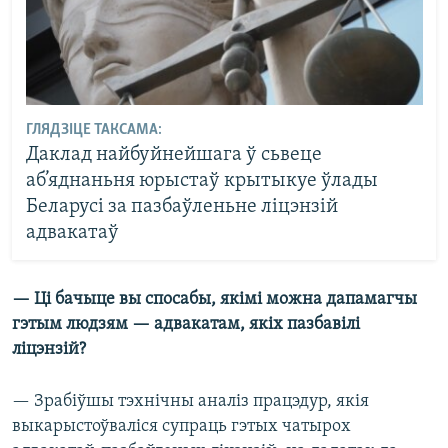
ГЛЯДЗІЦЕ ТАКСАМА:
Даклад найбуйнейшага ў сьвеце
аб’яднаньня юрыстаў крытыкуе ўлады
Беларусі за пазбаўленьне ліцэнзій
адвакатаў
— Ці бачыце вы спосабы, якімі можна дапамагчы
гэтым людзям — адвакатам, якіх пазбавілі
ліцэнзій?
— Зрабіўшы тэхнічны аналіз працэдур, якія
выкарыстоўваліся супраць гэтых чатырох