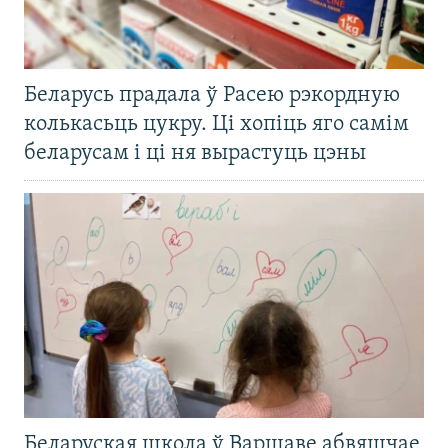
Беларусь прадала ў Расею рэкордную
колькасьць цукру. Ці хопіць яго самім
беларусам і ці ня вырастуць цэны
Беларуская школа ў Варшаве абвяшчае