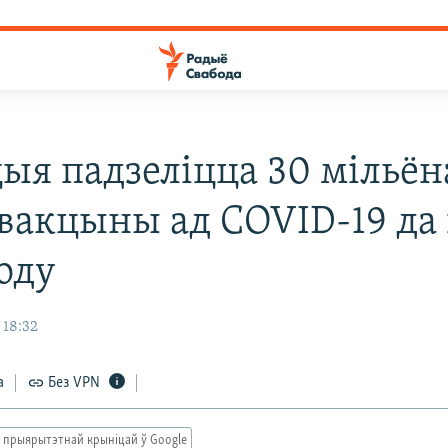
ыя падзеліцца 30 мільён
 вакцыны ад COVID-19 да
оду
 18:32
а
Без VPN
 прыярытэтнай крыніцай ў Google