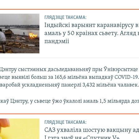
ГЛЯДЗІЦЕ ТАКСАМА:
Індыйскі варыянт каранавірусу в
амаль у 50 краінах сьвету. Агляд
пандэміі
Цэнтру сыстэмных дасьледаваньняў пры Ўнівэрсытэце
ьвеце выявілі больш за 165,6 мільёна выпадкаў COVID-19
варобай ускладненьняў памерлі 3,432 мільёна чалавек
каў Цэнтру, у сьвеце ўжо ўкалолі амаль 1,5 мільярда д
ГЛЯДЗІЦЕ ТАКСАМА:
САЗ ухваліла шостую вакцыну ад
І гэта зноў ня «Спутник V»