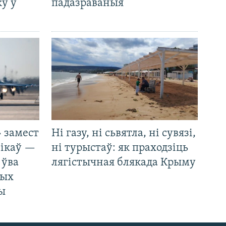
у ў
падазраваныя
 замест
Ні газу, ні сьвятла, ні сувязі,
нікаў —
ні турыстаў: як праходзіць
 ўва
лягістычная блякада Крыму
ных
ды