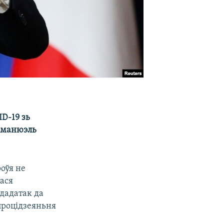
D-19 зь
 Эманюэль
оўя не
ася
 дадатак да
процідзеяньня