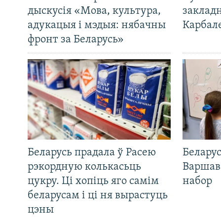
дыскусія «Мова, культура,
закладн
адукацыя і мэдыя: нябачны
Карбал
фронт за Беларусь»
Беларусь прадала ў Расею
Беларус
рэкордную колькасьць
Варшав
цукру. Ці хопіць яго самім
набор
беларусам і ці ня вырастуць
цэны