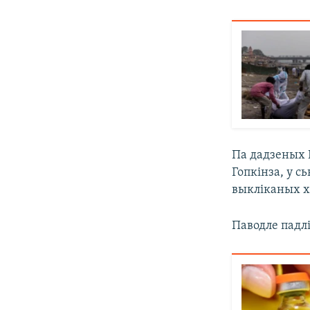
Па дадзеных 
Гопкінза, у с
выкліканых х
Паводле падлі