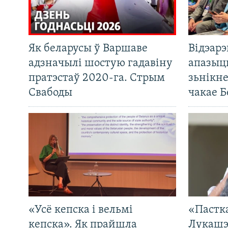
Як беларусы ў Варшаве
Відэар
адзначылі шостую гадавіну
апазыц
пратэстаў 2020-га. Стрым
зьнікн
Свабоды
чакае Б
«Усё кепска і вельмі
«Пастка
кепска». Як прайшла
Лукашэ