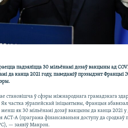
раецца падзяліцца 30 мільёнамі дозаў вакцыны ад COVI
амі да канца 2021 году, паведаміў прэзыдэнт Францыі
тэры.
е становішча ў сфэры міжнароднага грамадзкага здар
 Як частка эўрапейскай ініцыятывы, Францыя абавязал
 менш як 30 мільёнамі дозаў вакцыны да канца 2021 у
я ACT-A (праграма фінансаваньня доступу да сродкаў 
РС), — заявіў Макрон.