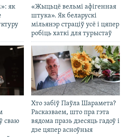
»: як
«Жыцьцё вельмі афігенная
е
штука». Як беларускі
уктуру
мільянэр страціў усё і цяпер
робіць хаткі для турыстаў
Хто забіў Паўла Шарамета?
м
Расказваем, што пра гэта
ў сваю
вядома празь дзесяць гадоў і
дзе цяпер асноўныя