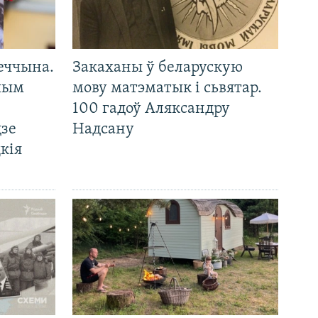
еччына.
Закаханы ў беларускую
 чым
мову матэматык і сьвятар.
100 гадоў Аляксандру
дзе
Надсану
кія