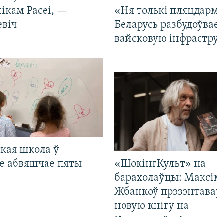
ікам Расеі, —
«Ня толькі пляцдарм
евіч
Беларусь разбудоўва
вайсковую інфрастр
кая школа ў
е абвяшчае пяты
«ШокінгКульт» на
барахолаўцы: Максі
Жбанкоў прэзэнтава
новую кнігу на