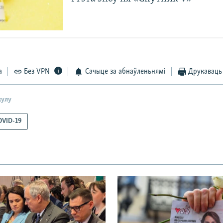
а
Без VPN
Сачыце за абнаўленьнямі
Друкаваць
кулу
OVID-19