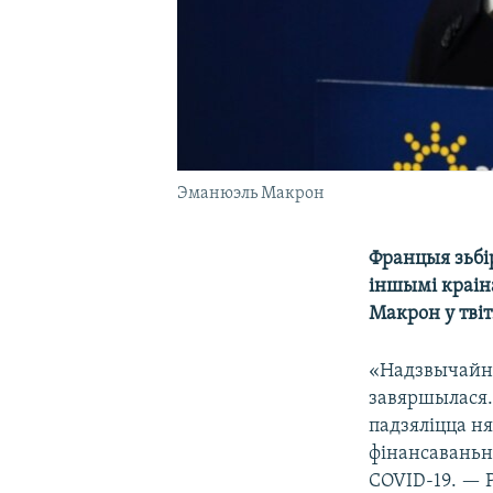
Эманюэль Макрон
Францыя зьбі
іншымі краін
Макрон у тві
«Надзвычайна
завяршылася.
падзяліцца ня
фінансаваньн
COVID-19. — 