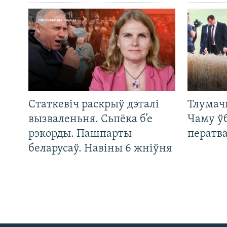
Статкевіч раскрыў дэталі
Тлумач
вызваленьня. Сьпёка б’е
Чаму ў
рэкорды. Пашпарты
ператв
беларусаў. Навіны 6 жніўня