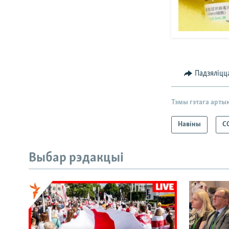
Падзяліцц
Тэмы гэтага арты
Навіны
C
Выбар рэдакцыі