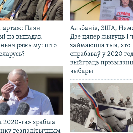
эпартаж: Плян
Альбанія, ЗША, Ням
ыі на выпадак
Дзе цяпер жывуць і
еньня рэжыму: што
займаюцца тыя, хто
еларусь?
спрабаваў у 2020 го
выйграць прэзыдэнц
выбары
 2020-га» зрабіла
нку геапалітычным