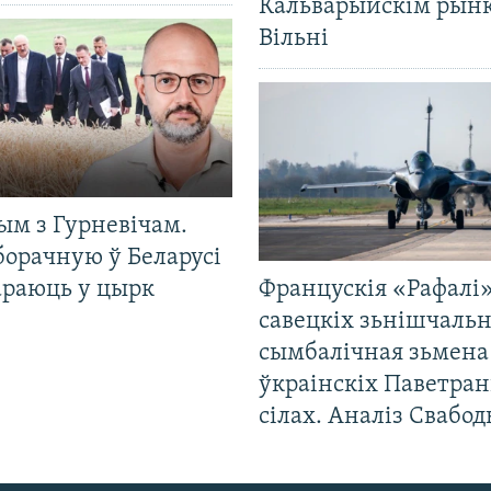
Кальварыйскім рынк
Вільні
ым з Гурневічам.
борачную ў Беларусі
араюць у цырк
Францускія «Рафалі»
савецкіх зьнішчаль
сымбалічная зьмена
ўкраінскіх Паветра
сілах. Аналіз Свабо