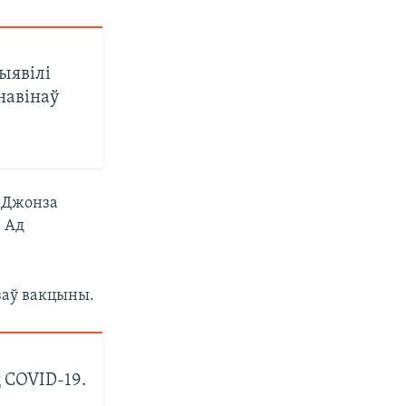
ыявілі
 навінаў
 Джонза
. Ад
.
озаў вакцыны.
 COVID-19.