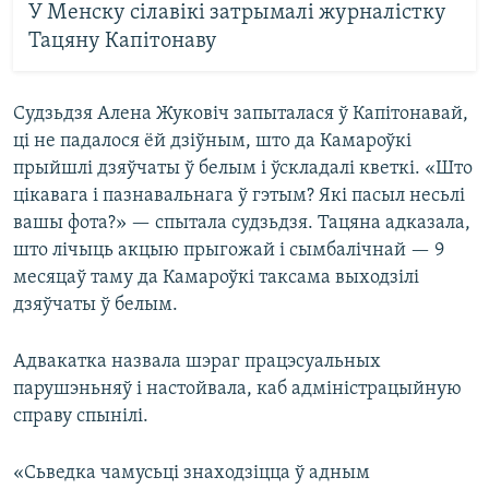
У Менску сілавікі затрымалі журналістку
Тацяну Капітонаву
Судзьдзя Алена Жуковіч запыталася ў Капітонавай,
ці не падалося ёй дзіўным, што да Камароўкі
прыйшлі дзяўчаты ў белым і ўскладалі кветкі. «Што
цікавага і пазнавальнага ў гэтым? Які пасыл несьлі
вашы фота?» — спытала судзьдзя. Тацяна адказала,
што лічыць акцыю прыгожай і сымбалічнай — 9
месяцаў таму да Камароўкі таксама выходзілі
дзяўчаты ў белым.
Адвакатка назвала шэраг працэсуальных
парушэньняў і настойвала, каб адміністрацыйную
справу спынілі.
«Сьведка чамусьці знаходзіцца ў адным