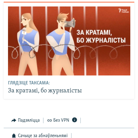
ГЛЯДЗІЦЕ ТАКСАМА:
За кратамі, бо журналісты
Падзяліцца
Без VPN
Сачыце за абнаўленьнямі