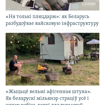
«Ня толькі пляцдарм»: як Беларусь
разбудоўвае вайсковую інфраструктуру
«Жыцьцё вельмі афігенная штука».
Як беларускі мільянэр страціў усё і