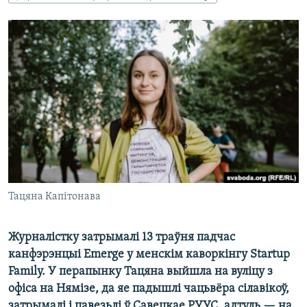
КУЛЬТУРА
МОВА
КАЛЯНДАР
НА ХВАЛЯХ СВАБОДЫ
Тацяна Капітонава
Журналістку затрымалі 13 траўня падчас
канфэрэнцыі Emerge у менскім каворкінгу Startup
Family. У перапынку Тацяна выйшла на вуліцу з
офіса на Нямізе, да яе падышлі чацьвёра сілавікоў,
затрымалі і павезьлі ў Савецкае РУУС, адтуль — на