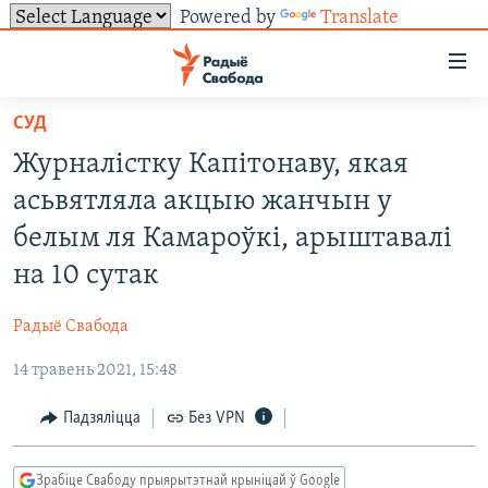
Powered by
Translate
Лінкі
ўнівэрсальнага
доступу
СУД
НАВІНЫ
Перайсьці
Журналістку Капітонаву, якая
да
ТОЛЬКІ НА СВАБОДЗЕ
УСЕ НАВІНЫ
асьвятляла акцыю жанчын у
галоўнага
СУВЯЗЬ
ВІДЭА І ФОТА
ТЭСТЫ
зьместу
белым ля Камароўкі, арыштавалі
Перайсьці
ПАДПІСАЦЦА
ЛЮДЗІ
БЛОГІ
АБЫСЬЦІ БЛЯКАВАНЬНЕ
на 10 сутак
да
ПАЛІТЫКА
ГІСТОРЫЯ НА СВАБОДЗЕ
ПАДЗЯЛІЦЦА ІНФАРМАЦЫЯЙ
RSS
галоўнай
САЧЫЦЕ ЗА АБНАЎЛЕНЬНЯМІ
Радыё Свабода
навігацыі
ЭКАНОМІКА
ПАДКАСТЫ
ПАДКАСТЫ
Перайсьці
14 травень 2021, 15:48
ВАЙНА
КНІГІ
FACEBOOK
да
Падзяліцца
Без VPN
БЕЛАРУСЫ НА ВАЙНЕ
АЎДЫЁКНІГІ
TWITTER
пошуку
ПАЛІТВЯЗЬНІ
PREMIUM
Усе сайты РС/РСЭ
Зрабіце Свабоду прыярытэтнай крыніцай ў Google