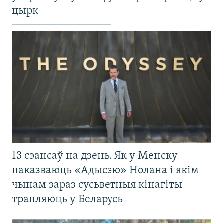
цырк
13 сэансаў на дзень. Як у Менску
паказваюць «Адысэю» Нолана і якім
чынам зараз сусьветныя кінагіты
трапляюць у Беларусь