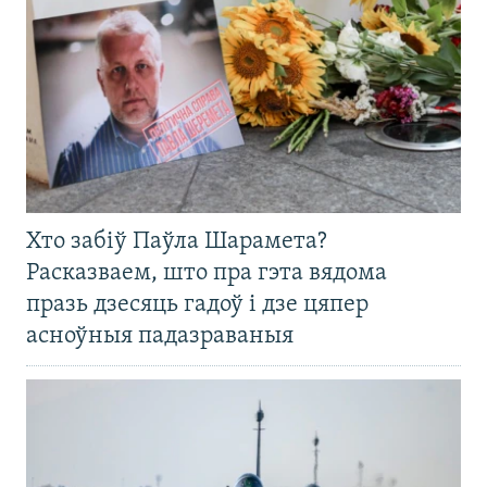
Хто забіў Паўла Шарамета?
Расказваем, што пра гэта вядома
празь дзесяць гадоў і дзе цяпер
асноўныя падазраваныя