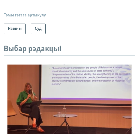
Тэмы гэтага артыкулу
Навіны
Суд
Выбар рэдакцыі