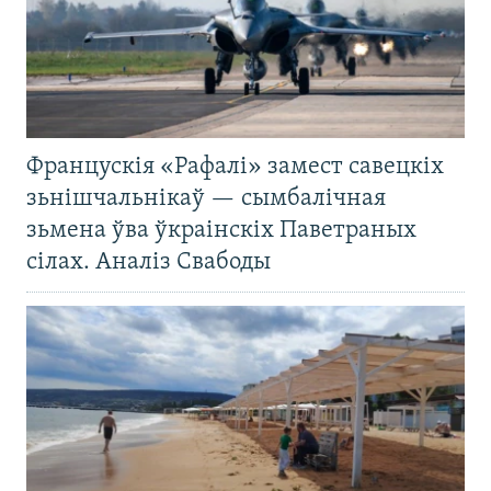
Францускія «Рафалі» замест савецкіх
зьнішчальнікаў — сымбалічная
зьмена ўва ўкраінскіх Паветраных
сілах. Аналіз Свабоды