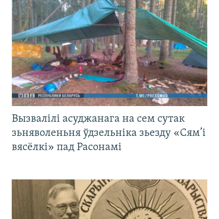
Вызвалілі асуджанага на сем сутак
зьняволеньня ўдзельніка зьезду «Сям’і
вясёлкі» пад Расонамі