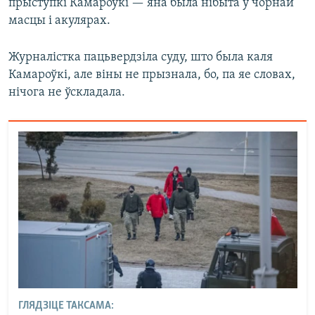
прыступкі Камароўкі — яна была нібыта ў чорнай
масцы і акулярах.
Журналістка пацьвердзіла суду, што была каля
Камароўкі, але віны не прызнала, бо, па яе словах,
нічога не ўскладала.
ГЛЯДЗІЦЕ ТАКСАМА: