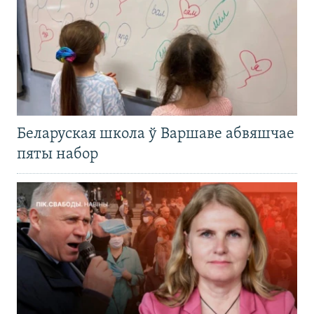
Беларуская школа ў Варшаве абвяшчае
пяты набор