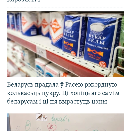
Беларусь прадала ў Расею рэкордную
колькасьць цукру. Ці хопіць яго самім
беларусам і ці ня вырастуць цэны