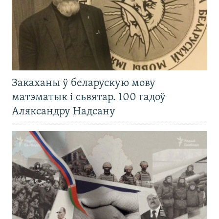
Закаханы ў беларускую мову
матэматык і сьвятар. 100 гадоў
Аляксандру Надсану