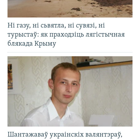
Ні газу, ні сьвятла, ні сувязі, ні
турыстаў: як праходзіць лягістычная
блякада Крыму
Шантажаваў украінскіх валянтэраў,