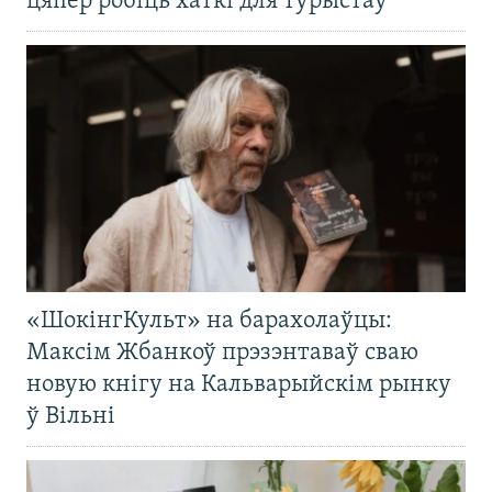
цяпер робіць хаткі для турыстаў
«ШокінгКульт» на барахолаўцы:
Максім Жбанкоў прэзэнтаваў сваю
новую кнігу на Кальварыйскім рынку
ў Вільні