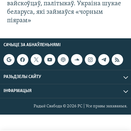
вайскоўцаў, палітыкаў. Украіна шукае
беларуса, які займаўся «чорным
піярам»
САЧЫЦЕ ЗА АБНАЎЛЕНЬНЯМІ
РАЗЬДЗЕЛЫ САЙТУ
ІНФАРМАЦЫЯ
Радыё Свабода © 2026 РС | Усе правы захаваныя.