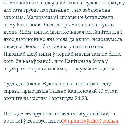
памяшканьні з падсуднай падчас судовага працэсу,
але гэта грубае парушэньне, гэта забаронена
законам. Матэрыяламі справы не ўстаноўлена,
чаму Капітонава была затрымана на наступны
дзень. Якім чынам ідэнтыфікавалася Капітонава і
якое дачыненьне яна мела да акцыі, незразумела.
Сьведка Бельскі блытаецца ў паказаньнях.
Ніводнай дзяўчыны ў чорнай масцы там не было,
хоць ён казаў раней, што Капітонава была ў
акулярах і чорнай масцы», — заўважае адвакат.
Судзьдзя Алена Жуковіч па выніках разгляду
справы прысудзіла Тацяне Капітонавай 10 сутак
арышту па частцы 1 артыкула 24.23.
Паводле Беларускай асацыяцыі журналістаў, за
кратамі ў Беларусі цяпер
16 прадстаўнікоў мэдыя.