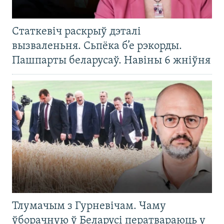
Статкевіч раскрыў дэталі
вызваленьня. Сьпёка б’е рэкорды.
Пашпарты беларусаў. Навіны 6 жніўня
Тлумачым з Гурневічам. Чаму
ўборачную ў Беларусі ператвараюць у