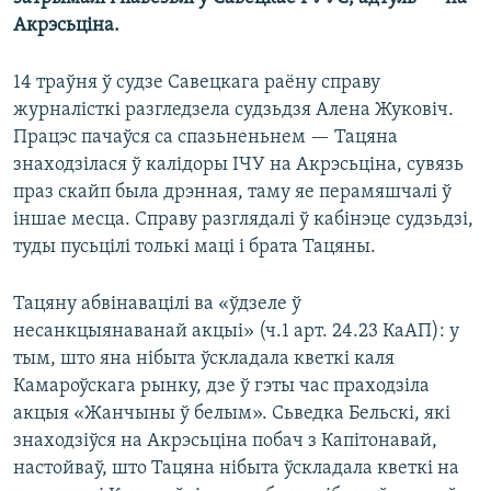
Акрэсьціна.
14 траўня ў судзе Савецкага раёну справу
журналісткі разгледзела судзьдзя Алена Жуковіч.
Працэс пачаўся са спазьненьнем — Тацяна
знаходзілася ў калідоры ІЧУ на Акрэсьціна, сувязь
праз скайп была дрэнная, таму яе перамяшчалі ў
іншае месца. Справу разглядалі ў кабінэце судзьдзі,
туды пусьцілі толькі маці і брата Тацяны.
Тацяну абвінавацілі ва «ўдзеле ў
несанкцыянаванай акцыі» (ч.1 арт. 24.23 КаАП): у
тым, што яна нібыта ўскладала кветкі каля
Камароўскага рынку, дзе ў гэты час праходзіла
акцыя «Жанчыны ў белым». Сьведка Бельскі, які
знаходзіўся на Акрэсьціна побач з Капітонавай,
настойваў, што Тацяна нібыта ўскладала кветкі на