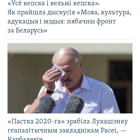
«Усё кепска і вельмі кепска».
Як прайшла дыскусія «Мова, культура,
адукацыя і мэдыя: нябачны фронт
за Беларусь»
«Пастка 2020-га» зрабіла Лукашэнку
геапалітычным закладнікам Расеі, —
Карбалевіч