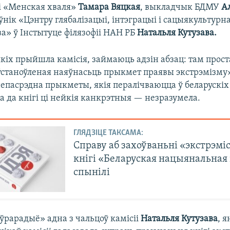
і «Менская хваля»
Тамара Вяцкая
, выкладчык БДМУ
А
аўнік «Цэнтру глябалізацыі, інтэграцыі і сацыякультурн
а» ў Інстытуце філязофіі НАН РБ
Натальля Кутузава.
кіх прыйшла камісія, займаюць адзін абзац: там прост
«ўстаноўленая наяўнасьць прыкмет праявы экстрэмізму
епасрэдна прыкметы, якія пералічваюцца ў беларускіх 
 да кнігі ці нейкія канкрэтныя — незразумела.
ГЛЯДЗІЦЕ ТАКСАМА:
Справу аб захоўваньні «экстрэмі
кнігі «Беларуская нацыянальная 
спынілі
ўрарадыё» адна з чальцоў камісіі
Натальля Кутузава
, я