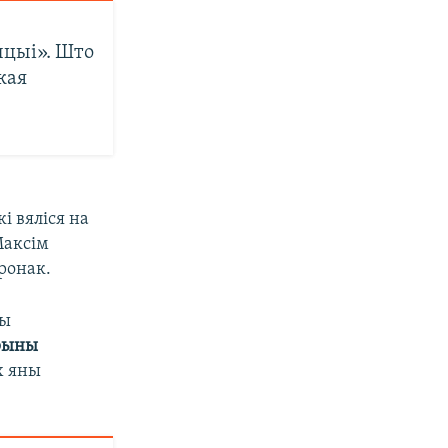
ыцыі». Што
кая
і вяліся на
Максім
аронак.
вы
ярыны
х яны