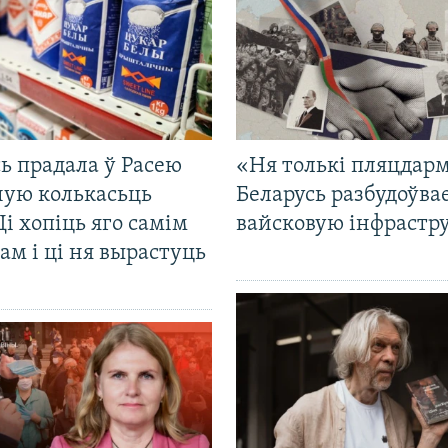
ь прадала ў Расею
«Ня толькі пляцдарм
ную колькасьць
Беларусь разбудоўва
Ці хопіць яго самім
вайсковую інфрастр
ам і ці ня вырастуць