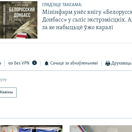
ГЛЯДЗІЦЕ ТАКСАМА:
Мінінфарм унёс кнігу «Белорусс
Донбасс» у сьпіс экстрэмісцкіх. 
за яе набыцьцё ўжо каралі
а
Без VPN
Сачыце за абнаўленьнямі
Друкаваць
кулу
Навіны