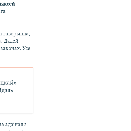
ляксей
ага
а гаворыцца,
». Далей
законах. Усе
сцкай»
ідэя»
на адзіная з