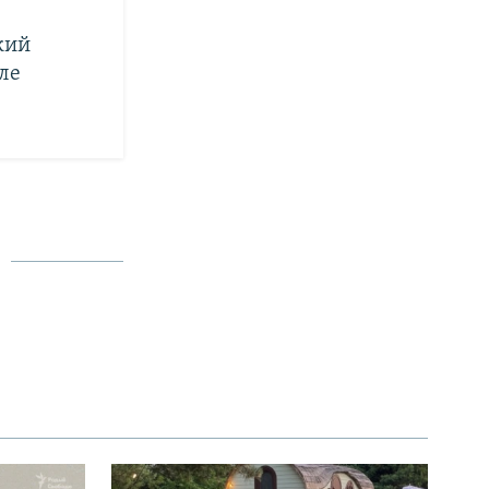
кий
Але