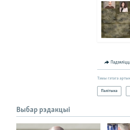
Падзяліцц
Тэмы гэтага арты
Палітыка
Выбар рэдакцыі