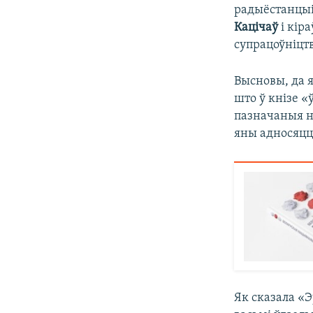
радыёстанцы
Кацічаў
і кір
супрацоўніцтв
Высновы, да я
што ў кнізе 
пазначаныя н
яны адносяцца
Як сказала «Э