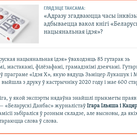
ГЛЯДЗІЦЕ ТАКСАМА:
«Адразу згадваюцца часы інквіз
адбываецца вакол кнігі «Беларус
нацыянальная ідэя»?
руская нацыянальная ідэя» ўваходзяць 85 гутарак зь
і, мастакамі, філёзафамі, грамадзкімі дзеячамі. Гутарк
ў праграме «Ідэя Х», якую вядуць Зьміцер Лукашук і 
а выйшла з друку ў кастрычніку 2020 году і мае 600 ст
іга, у якой экспэрты нядаўна знайшлі прыкметы прая
 — «Беларускі Данбас» журналістаў
Ігара Ільяша і Кац
місіі зьбіраліся ў розным складзе, але высновы, да які
араюцца слова ў слова.