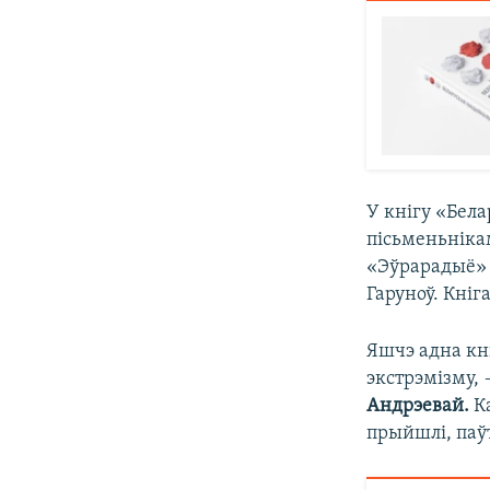
У кнігу «Бела
пісьменьнікам
«Эўрарадыё» 
Гаруноў. Кніг
Яшчэ адна кн
экстрэмізму,
Андрэевай.
Ка
прыйшлі, паўт