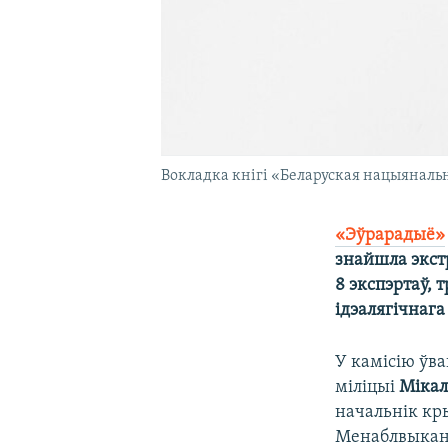
Вокладка кнігі «Беларуская нацыянальн
«Эўрарадыё»
знайшла экстр
8 экспэртаў, 
ідэалягічнаг
У камісію ўв
міліцыі
Мікал
начальнік кр
Менаблвыка