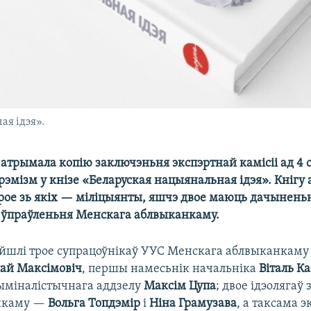
ая ідэя».
атрымала копію заключэньня экспэртнай камісіі ад 4 с
эмізм у кнізе «Беларуская нацыянальная ідэя». Кнігу
трое зь якіх — міліцыянты, яшчэ двое маюць дачынень
а ўпраўленьня Менскага аблвыканкаму.
айшлі трое супрацоўнікаў УУС Менскага аблвыканкаму
ай Максімовіч
, першы намесьнік начальніка
Віталь Ка
ыміналістычнага аддзелу
Максім Цупа
; двое ідэолягаў 
нкаму —
Вольга Топдэмір
і
Ніна Грамузава
, а таксама 