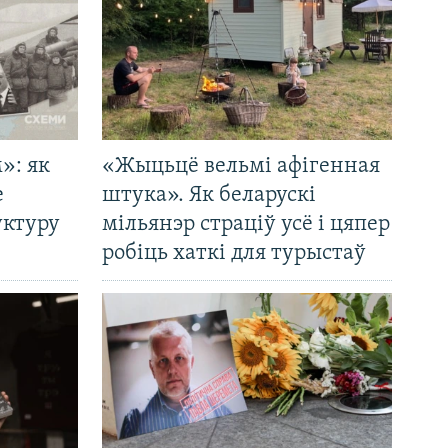
»: як
«Жыцьцё вельмі афігенная
е
штука». Як беларускі
уктуру
мільянэр страціў усё і цяпер
робіць хаткі для турыстаў