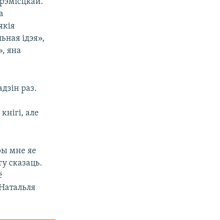
трэмісцкай.
а
якія
ьная ідэя»,
», яна
дзін раз.
кнігі, але
ры мне яе
гу сказаць.
ё
 Натальля