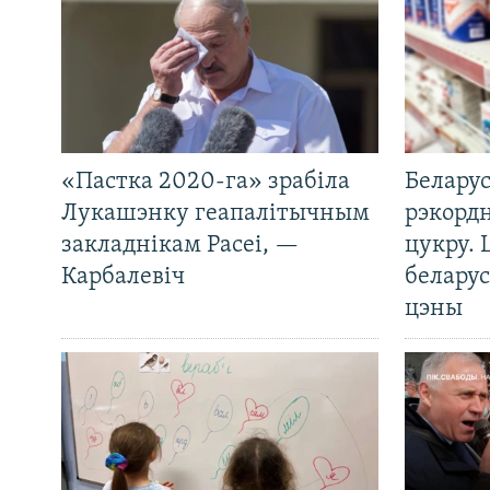
«Пастка 2020-га» зрабіла
Беларус
Лукашэнку геапалітычным
рэкорд
закладнікам Расеі, —
цукру. 
Карбалевіч
беларус
цэны