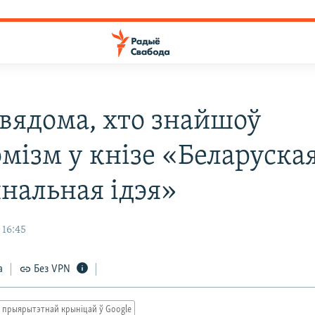
 вядома, хто знайшоў
эмізм у кнізе «Беларуска
нальная ідэя»
 16:45
а
Без VPN
 прыярытэтнай крыніцай ў Google