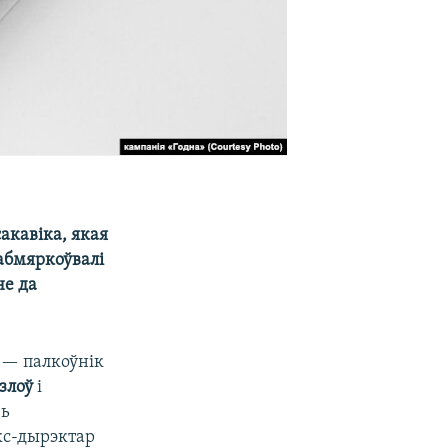
акавіка, якая
 абмяркоўвалі
не да
 — палкоўнік
злоў
і
зь
экс-дырэктар