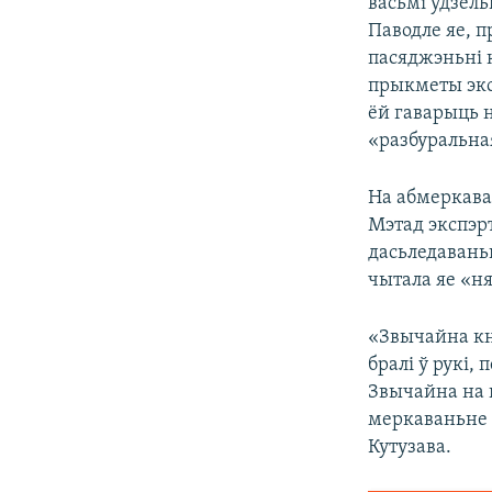
васьмі ўдзель
Паводле яе, 
пасяджэньні к
прыкметы экс
ёй гаварыць н
«разбуральная
На абмеркава
Мэтад экспэрт
дасьледаваньн
чытала яе «ня
«Звычайна кні
бралі ў рукі,
Звычайна на п
меркаваньне 
Кутузава.