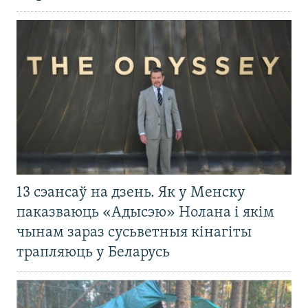
13 сэансаў на дзень. Як у Менску
паказваюць «Адысэю» Нолана і якім
чынам зараз сусьветныя кінагіты
трапляюць у Беларусь