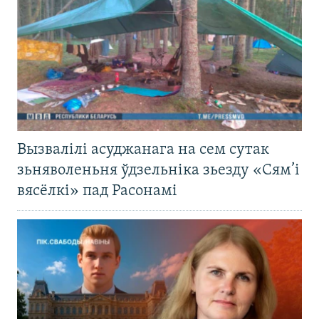
Вызвалілі асуджанага на сем сутак
зьняволеньня ўдзельніка зьезду «Сям’і
вясёлкі» пад Расонамі