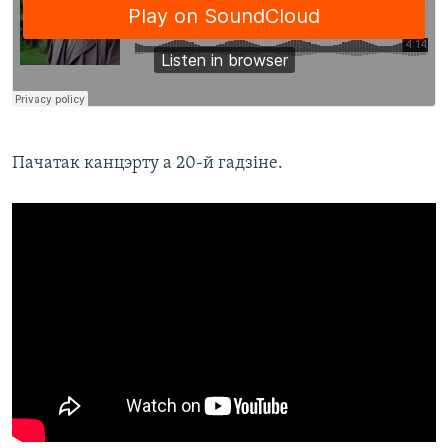
Пачатак канцэрту а 20-й гадзіне.