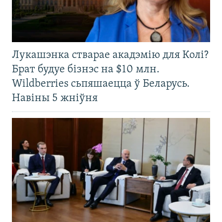
Лукашэнка стварае акадэмію для Колі?
Брат будуе бізнэс на $10 млн.
Wildberries сьпяшаецца ў Беларусь.
Навіны 5 жніўня