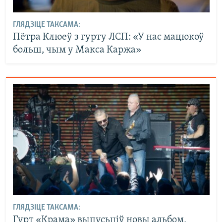
ГЛЯДЗІЦЕ ТАКСАМА:
Пётра Клюеў з гурту ЛСП: «У нас мацюкоў
больш, чым у Макса Каржа»
ГЛЯДЗІЦЕ ТАКСАМА:
Гурт «Крама» выпусьціў новы альбом,