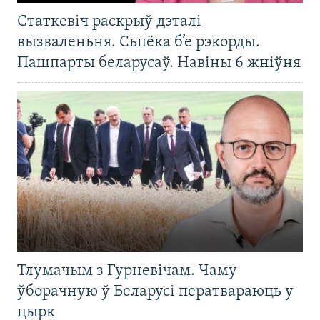
Статкевіч раскрыў дэталі
вызваленьня. Сьпёка б’е рэкорды.
Пашпарты беларусаў. Навіны 6 жніўня
Тлумачым з Гурневічам. Чаму
ўборачную ў Беларусі ператвараюць у
цырк