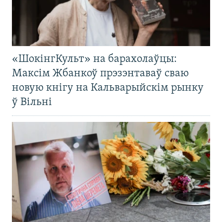
«ШокінгКульт» на барахолаўцы:
Максім Жбанкоў прэзэнтаваў сваю
новую кнігу на Кальварыйскім рынку
ў Вільні