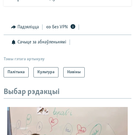
Падзяліцца
Без VPN
Сачыце за абнаўленьнямі
Тэмы гэтага артыкулу
Палітыка
Культура
Навіны
Выбар рэдакцыі