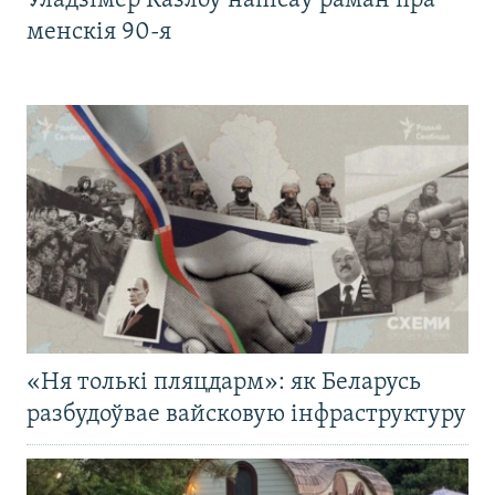
Уладзімер Казлоў напісаў раман пра
менскія 90-я
«Ня толькі пляцдарм»: як Беларусь
разбудоўвае вайсковую інфраструктуру