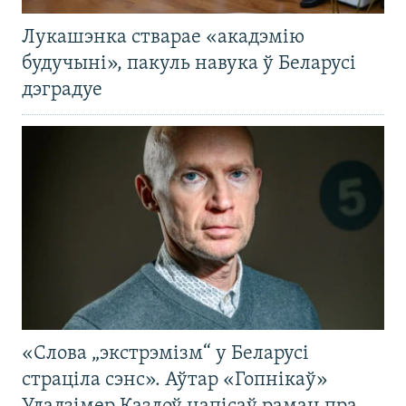
Лукашэнка стварае «акадэмію
будучыні», пакуль навука ў Беларусі
дэградуе
«Слова „экстрэмізм“ у Беларусі
страціла сэнс». Аўтар «Гопнікаў»