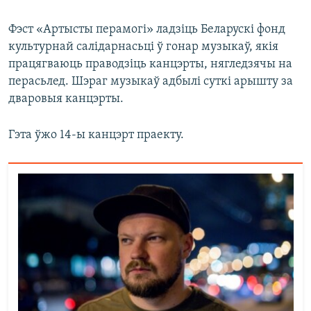
Фэст «Артысты перамогі»​ ладзіць Беларускі фонд
культурнай салідарнасьці ў гонар музыкаў, якія
працягваюць праводзіць канцэрты, нягледзячы на
перасьлед. Шэраг музыкаў адбылі суткі арышту за
дваровыя канцэрты.
Гэта ўжо 14-ы канцэрт праекту.