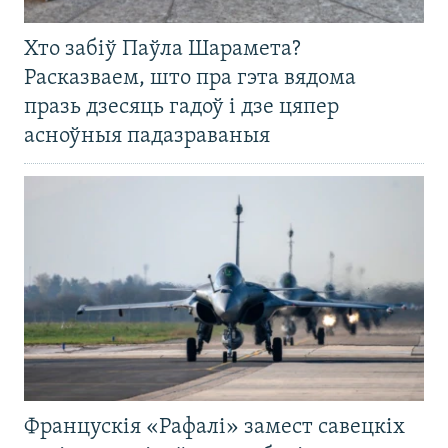
Хто забіў Паўла Шарамета?
Расказваем, што пра гэта вядома
празь дзесяць гадоў і дзе цяпер
асноўныя падазраваныя
Францускія «Рафалі» замест савецкіх