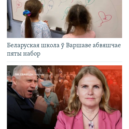
Беларуская школа ў Варшаве абвяшчае
пяты набор