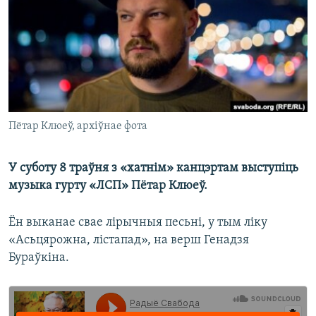
КУЛЬТУРА
МОВА
КАЛЯНДАР
НА ХВАЛЯХ СВАБОДЫ
Пётар Клюеў, архіўнае фота
У суботу 8 траўня з «хатнім» канцэртам выступіць
музыка гурту «ЛСП» Пётар Клюеў.
Ён выканае свае лірычныя песьні, у тым ліку
«Асьцярожна, лістапад», на верш Генадзя
Бураўкіна.