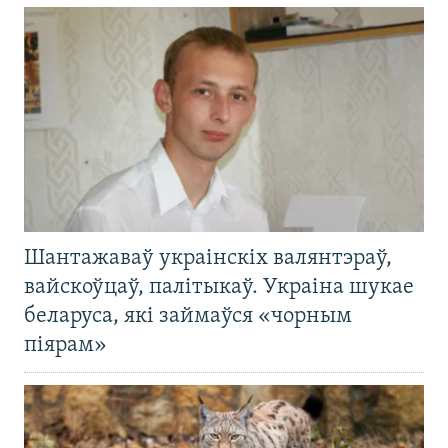
Шантажаваў украінскіх валянтэраў,
вайскоўцаў, палітыкаў. Украіна шукае
беларуса, які займаўся «чорным
піярам»