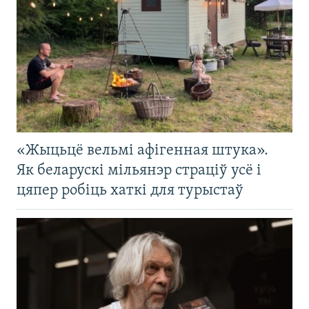
«Жыцьцё вельмі афігенная штука».
Як беларускі мільянэр страціў усё і
цяпер робіць хаткі для турыстаў