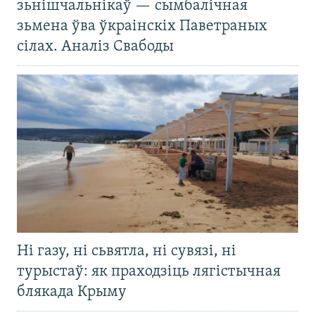
зьнішчальнікаў — сымбалічная
зьмена ўва ўкраінскіх Паветраных
сілах. Аналіз Свабоды
Ні газу, ні сьвятла, ні сувязі, ні
турыстаў: як праходзіць лягістычная
блякада Крыму