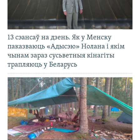
13 сэансаў на дзень. Як у Менску
паказваюць «Адысэю» Нолана і якім
чынам зараз сусьветныя кінагіты
трапляюць у Беларусь