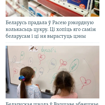
Беларусь прадала ў Расею рэкордную
колькасьць цукру. Ці хопіць яго самім
беларусам і ці ня вырастуць цэны
Беларуская школа ў Варшаве абвяшчае