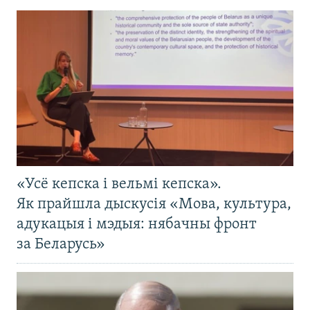
«Усё кепска і вельмі кепска».
Як прайшла дыскусія «Мова, культура,
адукацыя і мэдыя: нябачны фронт
за Беларусь»