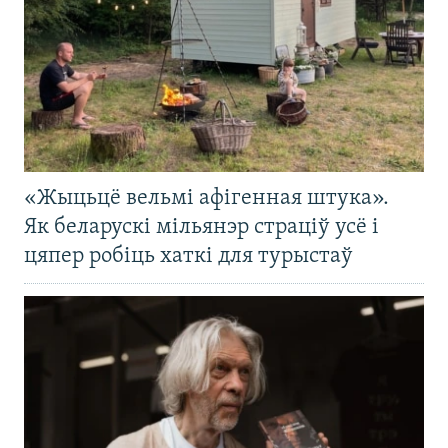
«Жыцьцё вельмі афігенная штука».
Як беларускі мільянэр страціў усё і
цяпер робіць хаткі для турыстаў