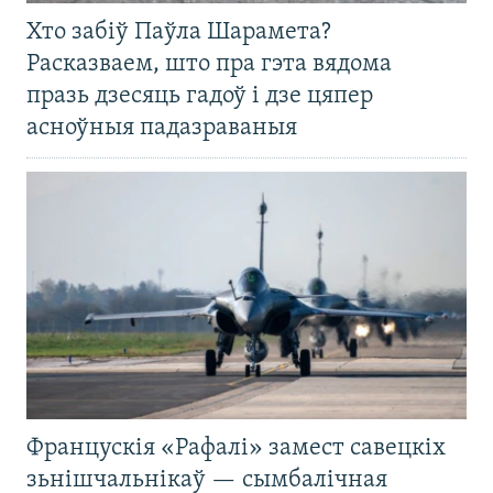
Хто забіў Паўла Шарамета?
Расказваем, што пра гэта вядома
празь дзесяць гадоў і дзе цяпер
асноўныя падазраваныя
Францускія «Рафалі» замест савецкіх
зьнішчальнікаў — сымбалічная