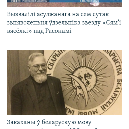
Вызвалілі асуджанага на сем сутак
зьняволеньня ўдзельніка зьезду «Сям’і
вясёлкі» пад Расонамі
Закаханы ў беларускую мову