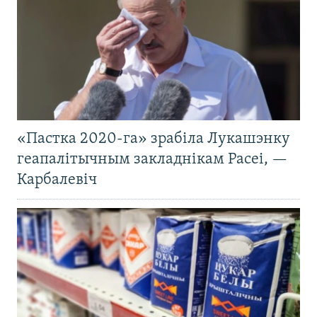
«Пастка 2020-га» зрабіла Лукашэнку
геапалітычным закладнікам Расеі, —
Карбалевіч