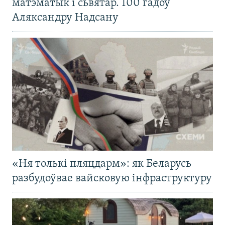
матэматык і сьвятар. 100 гадоў
Аляксандру Надсану
«Ня толькі пляцдарм»: як Беларусь
разбудоўвае вайсковую інфраструктуру