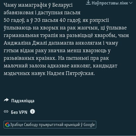
КУЛЬТУРА
МОВА
Наўпроставы лінк
Чаму мамаграфія ў Беларусі
абавязковая і даступная пасьля
КАЛЯНДАР
НА ХВАЛЯХ СВАБОДЫ
50 гадоў, а ў ЭЗ пасьля 40 гадоў, як рэпрэсіі
ўплываюць на хворых на рак жанчын, ці ўплывае
гарманальная тэрапія на разьвіцьцё хваробы, чым
Анджаліна Джалі дапамагла анколягам і чаму
гэтым відам раку значна менш хварэюць у
разьвіваных краінах. На пытаньні пра рак
малочнай залозы адказвае анколяг, кандыдат
мэдычных навук Надзея Пятроўская.
Падзяліцца
Без VPN
Зрабіце Свабоду прыярытэтнай крыніцай ў Google