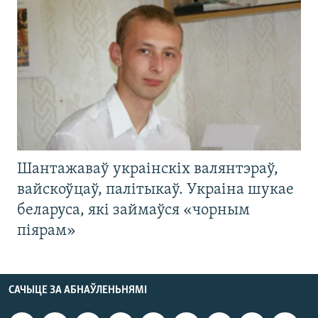
Шантажаваў украінскіх валянтэраў,
вайскоўцаў, палітыкаў. Украіна шукае
беларуса, які займаўся «чорным
піярам»
САЧЫЦЕ ЗА АБНАЎЛЕНЬНЯМІ