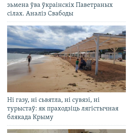
зьмена ўва ўкраінскіх Паветраных
сілах. Аналіз Свабоды
Ні газу, ні сьвятла, ні сувязі, ні
турыстаў: як праходзіць лягістычная
блякада Крыму