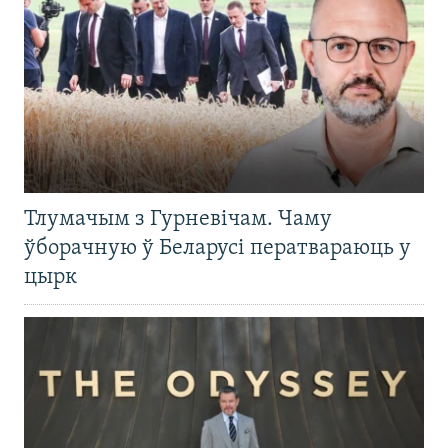
Тлумачым з Гурневічам. Чаму
ўборачную ў Беларусі ператвараюць у
цырк