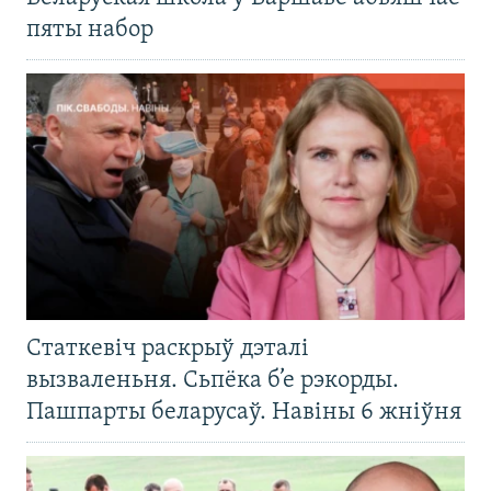
пяты набор
Статкевіч раскрыў дэталі
вызваленьня. Сьпёка б’е рэкорды.
Пашпарты беларусаў. Навіны 6 жніўня