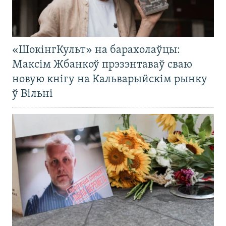
«ШокінгКульт» на барахолаўцы:
Максім Жбанкоў прэзэнтаваў сваю
новую кнігу на Кальварыйскім рынку
ў Вільні