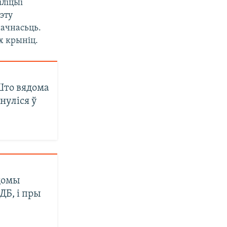
іліцыі
эту
начнасьць.
х крыніц.
Што вядома
нуліся ў
ядомы
ДБ, і пры