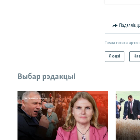
Падзяліцц
Тэмы гэтага арты
Людзі
На
Выбар рэдакцыі