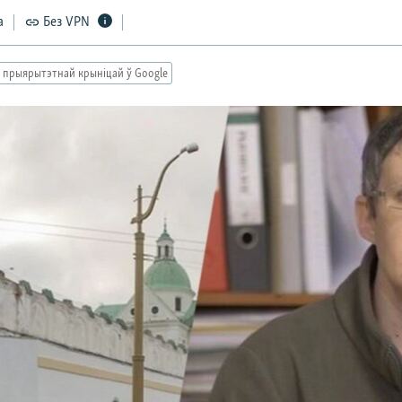
а
Без VPN
 прыярытэтнай крыніцай ў Google