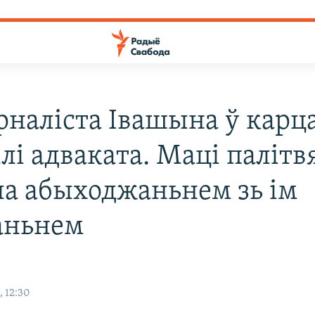
рналіста Івашына ў карц
лі адваката. Маці палітв
ла абыходжаньнем зь ім
аньнем
, 12:30