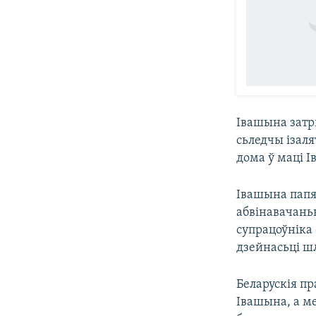
Івашына затры
сьледчы ізаля
дома ў маці І
Івашына папяр
абвінавачань
супрацоўніка
дзейнасьці ш
Беларускія п
Івашына, а м