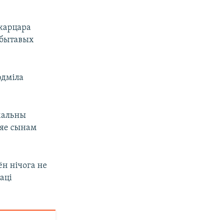
 карцара
х бытавых
юдміла
рмальны
 яе сынам
ён нічога не
аці