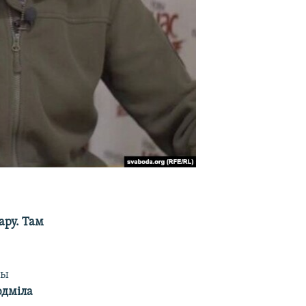
ару. Там
ры
дміла