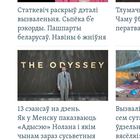
Статкевіч раскрыў дэталі
Тлумач
вызваленьня. Сьпёка б’е
Чаму ў
рэкорды. Пашпарты
ператв
беларусаў. Навіны 6 жніўня
13 сэансаў на дзень.
Вызвалі
Як у Менску паказваюць
сем сут
«Адысэю» Нолана і якім
ўдзельн
чынам зараз сусьветныя
вясёлкі