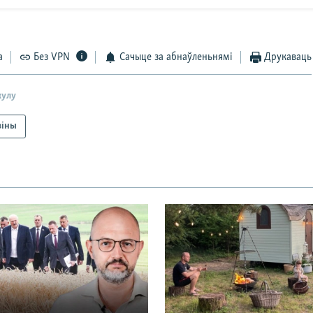
а
Без VPN
Сачыце за абнаўленьнямі
Друкаваць
кулу
віны