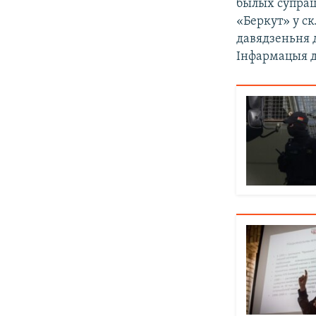
былых супрац
«Беркут» у с
давядзеньня 
Інфармацыя д