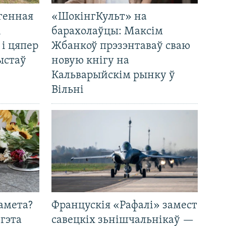
генная
«ШокінгКульт» на
і
барахолаўцы: Максім
 і цяпер
Жбанкоў прэзэнтаваў сваю
ыстаў
новую кнігу на
Кальварыйскім рынку ў
Вільні
амета?
Францускія «Рафалі» замест
 гэта
савецкіх зьнішчальнікаў —