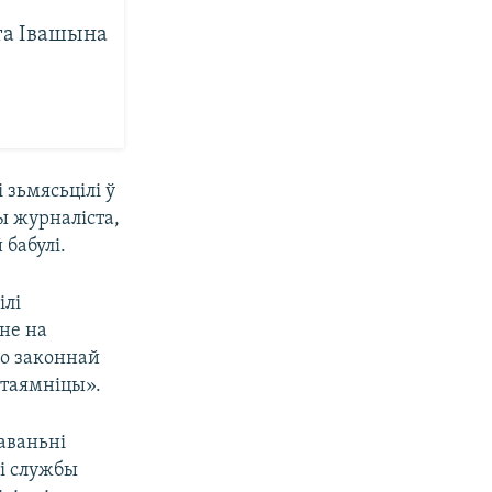
та Івашына
 зьмясьцілі ў
ры журналіста,
 бабулі.
ілі
не на
го законнай
 таямніцы».
аваньні
і службы