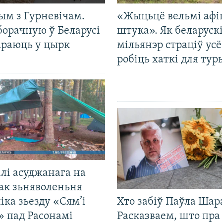
ым з Гурневічам.
«Жыцьцё вельмі афі
борачную ў Беларусі
штука». Як беларуск
араюць у цырк
мільянэр страціў усё
робіць хаткі для тур
лі асуджанага на
ак зьняволеньня
іка зьезду «Сям’і
Хто забіў Паўла Шар
» пад Расонамі
Расказваем, што пра