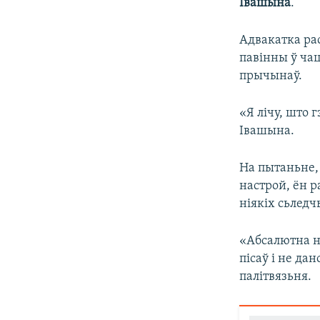
Івашына
.
Адвакатка рас
павінны ў чац
прычынаў.
«Я лічу, што 
Івашына.
На пытаньне, 
настрой, ён 
ніякіх сьледч
«Абсалютна ні
пісаў і не да
палітвязьня.