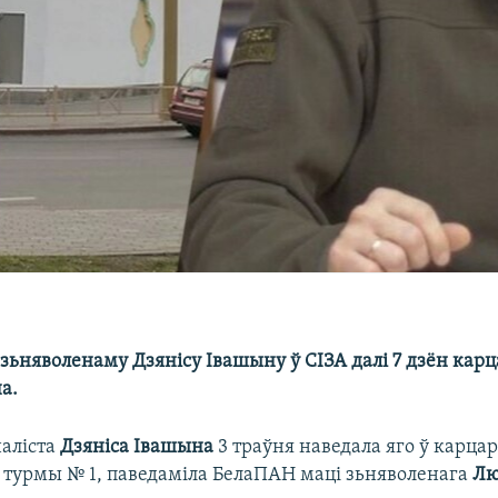
ьняволенаму Дзянісу Івашыну ў СІЗА далі 7 дзён карц
а.
аліста
Дзяніса Івашына
3 траўня наведала яго ў карца
 турмы № 1, паведаміла БелаПАН маці зьняволенага
Лю