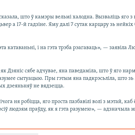
казала, што ў камэры вельмі халодна. Вызваліць яго з
ьвер а 17-й гадзіне. Яму далі 7 сутак карцару зь нейкі
гэта катаваньні, і на гэта трэба рэагаваць», — заявіла Л
як Дзяніс сябе адчувае, яна паведаміла, што ў яго на
разумее сытуацыю. Пры гэтым яна падкрэсьліла, што зь
ых дзеяньняў не вядзецца.
чога ня робіцца, яго проста пазбавілі волі з мэтай, каб 
носіў людзям праўду, як я гэта разумею», — адзначыла м