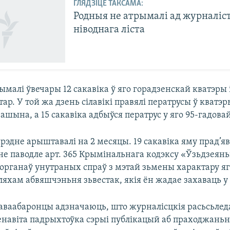
ГЛЯДЗІЦЕ ТАКСАМА:
Родныя не атрымалі ад журналіс
ніводнага ліста
малі ўвечары 12 сакавіка ў яго горадзенскай кватэры і
тар. У той жа дзень сілавікі правялі ператрусы ў кватэ
вашына, а 15 сакавіка адбыўся ператрус у яго 95-гадовай
эдне арыштавалі на 2 месяцы. 19 сакавіка яму прад’яв
не паводле арт. 365 Крымінальнага кодэксу «Ўзьдзеянь
 органаў унутраных спраў з мэтай зьмены характару я
ляхам абвяшчэньня зьвестак, якія ён жадае захаваць у
раваабаронцы адзначаюць, што журналісцкія расьсьлед
енавіта падрыхтоўка сэрыі публікацый аб праходжаньн