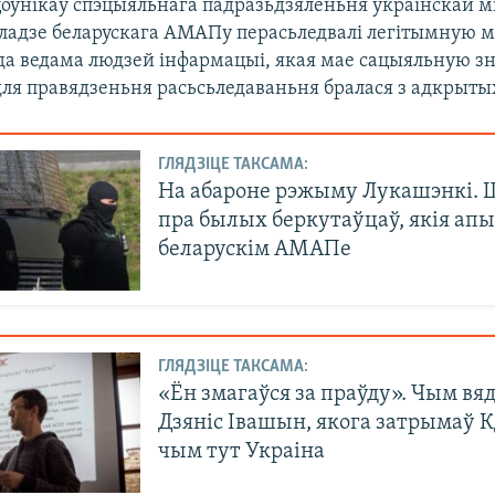
оўнікаў спэцыяльнага падразьдзяленьня ўкраінскай м
кладзе беларускага АМАПу перасьледвалі легітымную м
да ведама людзей інфармацыі, якая мае сацыяльную з
ля правядзеньня расьсьледаваньня бралася з адкрыты
ГЛЯДЗІЦЕ ТАКСАМА:
На абароне рэжыму Лукашэнкі. 
пра былых беркутаўцаў, якія апы
беларускім АМАПе
ГЛЯДЗІЦЕ ТАКСАМА:
«Ён змагаўся за праўду». Чым в
Дзяніс Івашын, якога затрымаў К
чым тут Украіна