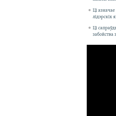
Ці азначае
лідэрскіх 
Ці сапраўд
забойства