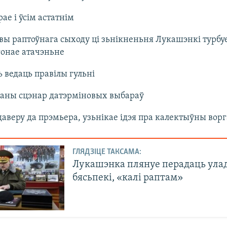
ае і ўсім астатнім
ы раптоўнага сыходу ці зьнікненьня Лукашэнкі турбуе
ягонае атачэньне
 ведаць правілы гульні
аны сцэнар датэрміновых выбараў
даверу да прэмьера, узьнікае ідэя пра калектыўны вор
ГЛЯДЗІЦЕ ТАКСАМА:
Лукашэнка плянуе перадаць улад
бясьпекі, «калі раптам»