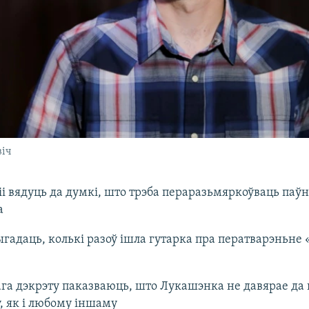
віч
іі вядуць да думкі, што трэба пераразьмяркоўваць па
а
адаць, колькі разоў ішла гутарка пра ператварэньне 
га дэкрэту паказваюць, што Лукашэнка не давярае да
, як і любому іншаму