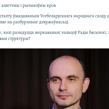
і алягічны і рызыкоўны крок
шталту ўмацаваньня Усебеларускаяга народнага сходу 
уляе на разбурэньне дзяржаўнасьці
е, калі разыдуцца меркаваньні чальцоў Рады бясьпекі, з
авыя структуры?