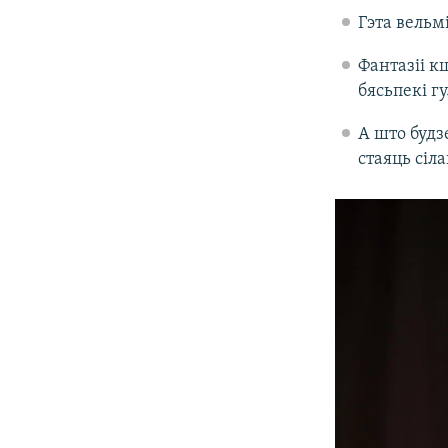
Гэта вельм
Фантазіі к
бясьпекі г
А што будз
стаяць сіл