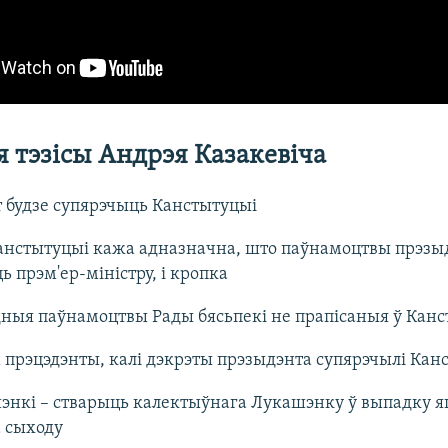
 тэзісы Андрэя Казакевіча
т будзе супярэчыць Канстытуцыі
анстытуцыі кажа адназначна, што паўнамоцтвы прэзы
ь прэм'ер-міністру, і кропка
дныя паўнамоцтвы Рады бясьпекі не прапісаныя ў Кан
прэцэдэнты, калі дэкрэты прэзыдэнта супярэчылі Кан
энкі – стварыць калектыўнага Лукашэнку ў выпадку я
 сыходу