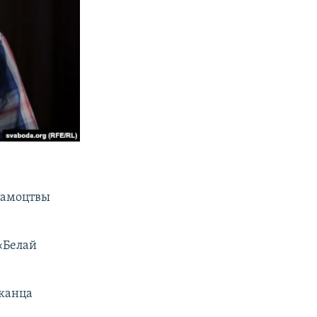
ўнамоцтвы
«Белай
 канца