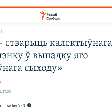
НТ
 – стварыць калектыўнаг
энку ў выпадку яго
ўнага сыходу»
т
, 17:30
а
Без VPN