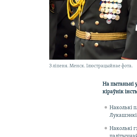
З ліпеня. Менск. Ілюстрацыйнае фота.
На пытаньні 
кіраўнік інст
Наколькі п
Лукашэнкі,
Наколькі г
палітычнай