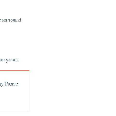
 ня толькі
ган улады
у Радзе