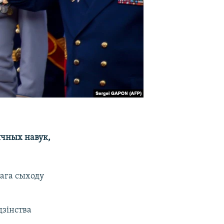
ычных навук,
нага сыходу
дзінства