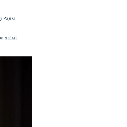
ці Рады
а якімі