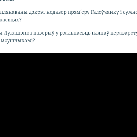
 плянаваны дэкрэт недавер прэм’еру Галоўчанку і сумне
якасьцях?
ы Лукашэнка паверыў у рэальнасьць плянаў перавароту
 змоўшчыкамі?