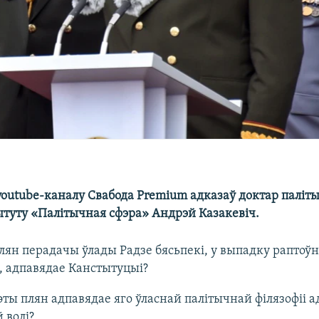
youtube-каналу Свабода Premium адказаў доктар паліт
ытуту «Палітычная сфэра» Андрэй Казакевіч.
лян перадачы ўлады Радзе бясьпекі, у выпадку раптоў
 адпавядае Канстытуцыі?
эты плян адпавядае яго ўласнай палітычнай філязофіі а
 волі?