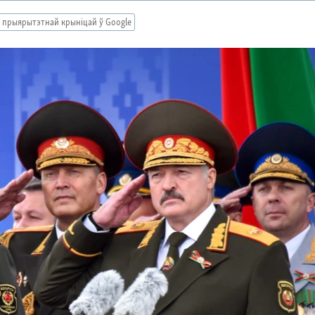
 прыярытэтнай крыніцай ў Google