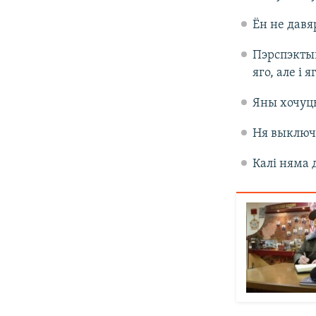
Ён не давяр
Пэрспэктыв
яго, але і 
Яны хочуць
Ня выключ
Калі няма 