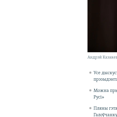
Андрэй Казаке
Усе дыскус
прэзыдэнт
Можна прыг
Русі»
Пляны гэта
Галоўчанку