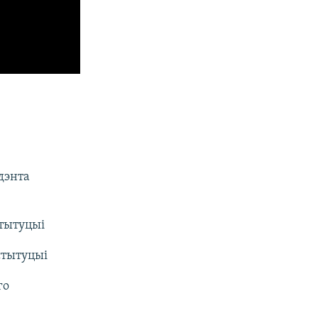
дэнта
стытуцыі
стытуцыі
го