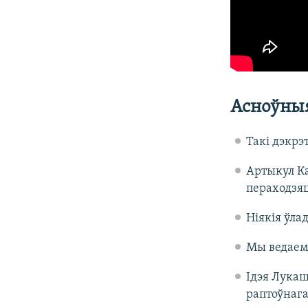
Асноўныя
Такі дэкрэ
Артыкул К
пераходзяц
Ніякія ўла
Мы ведаем 
Ідэя Лукаш
раптоўнага