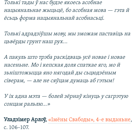
Толькі тады ў нас будзе якоесь асобнае
нацыянальнае жыцьцё, бо асобная мова — гэта й
ёсьць форма нацыянальнай асобнасьці.
Толькі адрадзіўшы мову, мы зможам паставіць на
цьвёрды грунт наш рух...
А пакуль што трэба раскідваць усё новае і новае
насеньне. Мо і кепская доля спаткае яго, мо й
зьніштожыцца яно нягодай ды сьцюдзёным
сіверам, — але не сяўцам думаць аб гэтым!
У іх адна мэта — болей зёрнаў кінуць у сагрэтую
сонцам ральлю...»
Уладзімер Арлоў,
«Імёны Свабоды», 4-е выданьне
,
с. 106–107.​