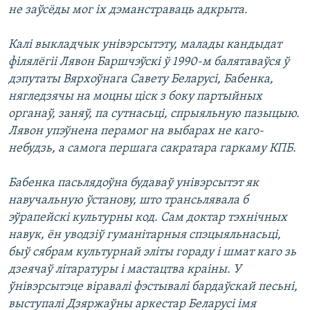
не заўсёды мог іх дэманстраваць адкрыта.
Калі выкладчык унівэрсытэту, малады кандыдат
філялёгіі Лявон Баршчэўскі ў 1990-м балятаваўся ў
дэпутаты Вярхоўнага Савету Беларусі, Бабенка,
нягледзячы на моцны ціск з боку партыйных
органаў, заняў, па сутнасьці, спрыяльную пазыцыю.
Лявон упэўнена перамог на выбарах не каго-
небудзь, а самога першага сакратара гаркаму КПБ.
Бабенка пасьлядоўна будаваў унівэрсытэт як
навучальную ўстанову, што трансьлявала б
эўрапейскі культурны код. Сам доктар тэхнічных
навук, ён уводзіў гуманітарныя спэцыяльнасьці,
быў сябрам культурнай эліты гораду і шмат каго зь
дзеячаў літаратуры і мастацтва краіны. У
ўнівэрсытэце віравалі фэстывалі бардаўскай песьні,
выступалі Дзяржаўны аркестар Беларусі імя