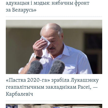
адукацыя і мэдыя: нябачны фронт
за Беларусь»
«Пастка 2020-га» зрабіла Лукашэнку
геапалітычным закладнікам Расеі, —
Карбалевіч