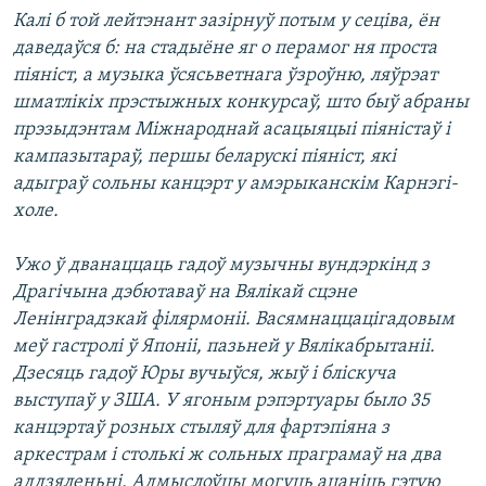
Калі б той лейтэнант зазірнуў потым у сеціва, ён
даведаўся б: на стадыёне яг о перамог ня проста
піяніст, а музыка ўсясьветнага ўзроўню, ляўрэат
шматлікіх прэстыжных конкурсаў, што быў абраны
прэзыдэнтам Міжнароднай асацыяцыі піяністаў і
кампазытараў, першы беларускі піяніст, які
адыграў сольны канцэрт у амэрыканскім Карнэгі-
холе.
Ужо ў дванаццаць гадоў музычны вундэркінд з
Драгічына дэбютаваў на Вялікай сцэне
Ленінградзкай філярмоніі. Васямнаццацігадовым
меў гастролі ў Японіі, пазьней у Вялікабрытаніі.
Дзесяць гадоў Юры вучыўся, жыў і бліскуча
выступаў у ЗША. У ягоным рэпэртуары было 35
канцэртаў розных стыляў для фартэпіяна з
аркестрам і столькі ж сольных праграмаў на два
аддзяленьні. Адмыслоўцы могуць ацаніць гэтую