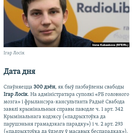
КУЛЬТУРА
МОВА
КАЛЯНДАР
НА ХВАЛЯХ СВАБОДЫ
Ігар Лосік
Дата дня
Спаўняецца
300 дзён
, як быў пазбаўлены свабоды
Ігар Лосік
. На адміністратара суполкі «РБ головного
мозга» і фрылансэра-кансультанта Радыё Свабода
завялі крымінальныя справы паводле ч. 1 арт. 342
Крымінальнага кодэксу («падрыхтоўка да
парушэньня грамадзкага парадку») і ч. 2 арт. 293
(«падрыхтоўка да ўдзелу ў масавых беспарадках»).