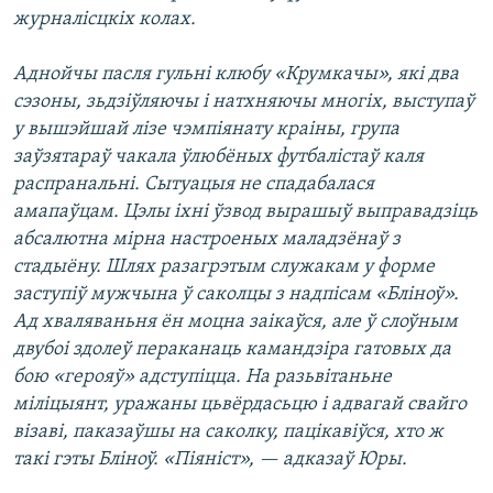
журналісцкіх колах.
Аднойчы пасля гульні клюбу «Крумкачы», які два
сэзоны, зьдзіўляючы і натхняючы многіх, выступаў
у вышэйшай лізе чэмпіянату краіны, група
заўзятараў чакала ўлюбёных футбалістаў каля
распранальні. Сытуацыя не спадабалася
амапаўцам. Цэлы іхні ўзвод вырашыў выправадзіць
абсалютна мірна настроеных маладзёнаў з
стадыёну. Шлях разагрэтым служакам у форме
заступіў мужчына ў саколцы з надпісам «Бліноў».
Ад хваляваньня ён моцна заікаўся, але ў слоўным
двубоі здолеў пераканаць камандзіра гатовых да
бою «герояў» адступіцца. На разьвітаньне
міліцыянт, уражаны цьвёрдасьцю і адвагай свайго
візаві, паказаўшы на саколку, пацікавіўся, хто ж
такі гэты Бліноў. «Піяніст», — адказаў Юры.