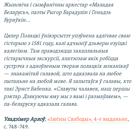
Жыновіча і сымфанічны аркестар «Маладая
Беларусь», паэты Рыгор Барадулін і Генадзь
Бураўкін...
Цяпер Полацкі ўнівэрсытэт упэўнена адлічвае сваю
гісторыю з 1581 году, калі адчыніў дзьверы езуіцкі
калегіюм. Там праводзяцца захапляльныя
гістарычныя экскурсіі, апатэозам якіх робіцца
сустрэча з адноўленым творам полацкіх мэханікаў
— знакамітай галавой, што адказвала на любое
пытаньне на любой мове. Я запытаўся ў галавы, хто
такі Эрнст Бабенка. «Славуты чалавек, наш першы
рэктар. Дзякуючы яму мы з вамі і размаўляем», —
па-беларуску адказала галава.
Уладзімер Арлоў
,
«Імёны Свабоды», 4-е выданьне
,
с. 748–749.