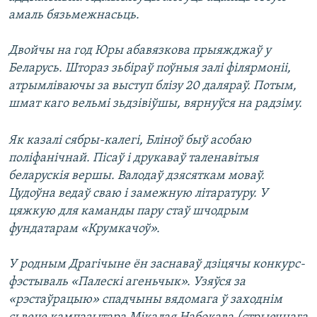
амаль бязьмежнасьць.
Двойчы на год Юры абавязкова прыяжджаў у
Беларусь. Штораз зьбіраў поўныя залі філярмоніі,
атрымліваючы за выступ блізу 20 даляраў. Потым,
шмат каго вельмі зьдзівіўшы, вярнуўся на радзіму.
Як казалі сябры-калегі, Бліноў быў асобаю
поліфанічнай. Пісаў і друкаваў таленавітыя
беларускія вершы. Валодаў дзясяткам моваў.
Цудоўна ведаў сваю і замежную літаратуру. У
цяжкую для каманды пару стаў шчодрым
фундатарам «Крумкачоў».
У родным Драгічыне ён заснаваў дзіцячы конкурс-
фэстываль «Палескі агеньчык». Узяўся за
«рэстаўрацыю» спадчыны вядомага ў заходнім