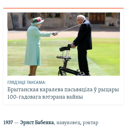
ГЛЯДЗІЦЕ ТАКСАМА:
Брытанская каралева пасьвяціла ў рыцары
100-гадовага вэтэрана вайны
1937
—
Эрнст Бабенка
, навуковец, рэктар