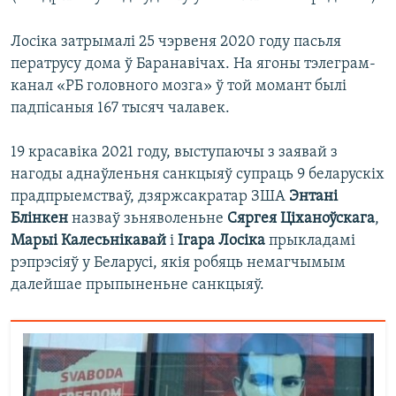
Лосіка затрымалі 25 чэрвеня 2020 году пасьля
ператрусу дома ў Баранавічах. На ягоны тэлеграм-
канал «РБ головного мозга» ў той момант былі
падпісаныя 167 тысяч чалавек.
19 красавіка 2021 году, выступаючы з заявай з
нагоды аднаўленьня санкцыяў супраць 9 беларускіх
прадпрыемстваў, дзяржсакратар ЗША
Энтані
Блінкен
назваў зьняволеньне
Сяргея Ціханоўскага
,
Марыі Калесьнікавай
і
Ігара Лосіка
прыкладамі
рэпрэсіяў у Беларусі, якія робяць немагчымым
далейшае прыпыненьне санкцыяў.