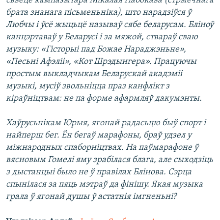
сьвеце кампазытара Мікалая Набокава (стрыечнага
брата знанага пісьменьніка), што нарадзіўся ў
Любчы і ўсё жыцьцё называў сябе беларусам. Бліноў
канцэртаваў у Беларусі і за мяжой, ствараў сваю
музыку: «Гісторыі пад Божае Нараджэньне»,
«Песьні Афэліі», «Кот Шрэдынгера». Працуючы
простым выкладчыкам Беларускай акадэміі
музыкі, мусіў звольніцца праз канфлікт з
кіраўніцтвам: не па форме афармляў дакумэнты.
Хаўрусьнікам Юрыя, ягонай радасьцю быў спорт і
найперш бег. Ён бегаў марафоны, браў удзел у
міжнародных спаборніцтвах. На паўмарафоне ў
вясновым Гомелі яму зрабілася блага, але сыходзіць
з дыстанцыі было не ў правілах Блінова. Сэрца
спынілася за пяць мэтраў да фінішу. Якая музыка
грала ў ягонай душы ў астатнія імгненьні?