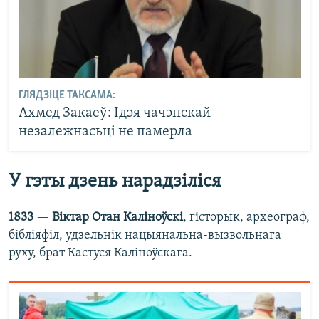
ГЛЯДЗІЦЕ ТАКСАМА:
Ахмед Закаеў: Ідэя чачэнскай
незалежнасьці не памерла
У гэты дзень нарадзіліся
1833
—
Віктар Отан Каліноўскі
, гісторык, археограф,
бібліяфіл, удзельнік нацыянальна-вызвольнага
руху, брат Кастуся Каліноўскага.