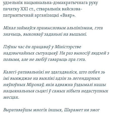
удзельнік нацыянальна-дэмакратычнага руху
пачатку XXI ст., стваральнік вайскова-
патрыятычнай арганізацыі «Ваяр».
Міхал займаўся прамысловым альпінізмам, гэта
значыць, выконваў заданьні на вышыні.
Пэўны час ён працаваў у Міністэрстве
надзвычайных сытуацыяў. Ня раз выносіў людзей з
полымя, але не любіў гаварыць пра гэта.
Калегі-ратавальнікі не здагадваліся, што побач зь
імі выяжджае на выклікі адзін зь легендарных
няўлоўных Міронаў, якія адважна ўздымалі нашы
нацыянальныя сьцягі ў самых нібыта недаступных
месцах.
Выратаваўшы многіх іншых, Шарамет ня змог