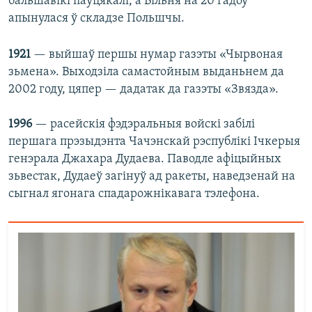
бальшавікі паўцякалі, а Вільня на 20 гадоў
апынулася ў складзе Польшчы.
1921
— выйшаў першы нумар газэты «Чырвоная
зьмена». Выходзіла самастойным выданьнем да
2002 году, цяпер — дадатак да газэты «Звязда».
1996
— расейскія фэдэральныя войскі забілі
першага прэзыдэнта Чачэнскай рэспублікі Ічкерыя
генэрала Джахара Дудаева. Паводле афіцыйных
зьвестак, Дудаеў загінуў ад ракеты, наведзенай на
сыгнал ягонага спадарожнікавага тэлефона.