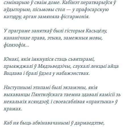
сэмінарыю ў сваім доме. Кабінэт ператварыўся ў
аўдыторыю, пісьмовы стол — у прафэсарскую
катэдру, арган замяняла фісгармонія.
У праграме заняткаў былі гісторыя Касьцёлу,
кананічнае права, этыка, замежныя мовы,
філязофія...
Юнакі, якія імкнуліся стаць сьвятарамі,
прыяжджалі ў Мядзьведзічы, слухалі лекцыі айца
Вацлава і бралі ўдзел у набажэнствах.
Наступнымі этапамі былі экзамэны, якія
выхаванцы Пянткоўскага таемна здавалі камісіі зь
некалькіх ксяндзоў, і своеасаблівая «практыка» ў
храмах.
Каб ня быць абвінавачанымі ў дармаедзтве,