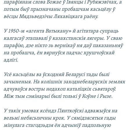
парафіянам слова Божае ў Івянцы і Рубяжэвічах, а
потым быў прызначаны пробашчам касьцёлу ў
вёсцы Мядзьведзічы Ляхавіцкага раёну.
У 1950-м «агента Ватыкану» й агітатара супраць
калгасаў этапавалі ў казахстанскія лягеры. У сваю
парафію, дзе ніхто зь вернікаў ня даў паказаньняў
на пробашча, ён вярнуўся падчас хрушчоўскай
адлігі.
Усё касьцёлы ва ўсходняй Беларусі тады былі
зачыненыя. На колішніх заходнебеларускіх землях
адчуваўся востры недахоп каталіцкіх сьвятароў.
Між тым сэмінарыі былі толькі ў Коўне і Рызе.
У такіх умовах ксёндз Пянткоўскі адважыўся на
вельмі небясьпечны крок. У сямідзясятыя гады
мінулага стагодзьдзя ён адчыніў падпольную