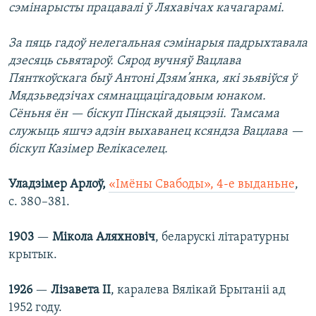
сэмінарысты працавалі ў Ляхавічах качагарамі.
За пяць гадоў нелегальная сэмiнарыя падрыхтавала
дзесяць сьвятароў. Сярод вучняў Вацлава
Пянткоўскага быў Антоні Дзям’янка, які зьявiўся ў
Мядзьведзічах сямнаццацігадовым юнаком.
Сёньня ён — біскуп Пінскай дыяцэзіі. Тамсама
служыць яшчэ адзін выхаванец ксяндза Вацлава —
біскуп Казімер Велікаселец.
Уладзімер Арлоў,
«Імёны Свабоды», 4-е выданьне
,
с. 380–381.
1903
—
Мікола Аляхновіч
, беларускі літаратурны
крытык.
1926
—
Лізавета II
, каралева Вялікай Брытаніі ад
1952 году.