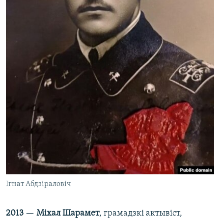
Ігнат Абдзіраловіч
2013
—
Міхал Шарамет
, грамадзкі актывіст,