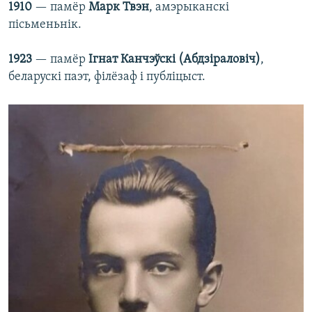
1910
— памёр
Марк Твэн
, амэрыканскі
пісьменьнік.
1923
— памёр
Ігнат Канчэўскі (Абдзіраловіч)
,
беларускі паэт, філёзаф і публіцыст.