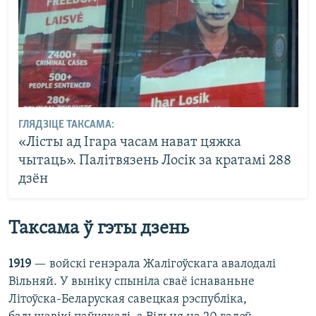
ГЛЯДЗІЦЕ ТАКСАМА:
«Лісты ад Ігара часам нават цяжка
чытаць». Палітвязень Лосік за кратамі 288
дзён
Таксама ў гэты дзень
1919
— войскі генэрала Жалігоўскага авалодалі
Вільняй. У выніку спыніла сваё існаваньне
Літоўска-Беларуская савецкая рэспубліка,