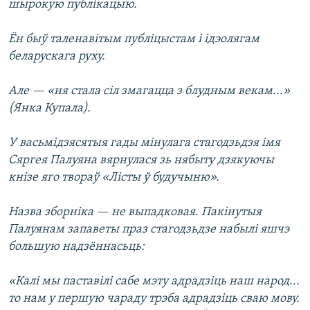
шырокую публікацыю.
Ён быў таленавітым публіцыстам і ідэолягам
беларускага руху.
Але — «ня стала сіл змагацца з блудным векам...»
(Янка Купала).
У васьмідзясятыя гады мінулага стагодзьдзя імя
Сяргея Палуяна вярнулася зь нябыту дзякуючы
кнізе яго твораў «Лісты ў будучыню».
Назва зборніка — не выпадковая. Пакінутыя
Палуянам запаветы праз стагодзьдзе набылі яшчэ
большую надзённасьць:
«Калі мы паставілі сабе мэту адрадзіць наш народ...
то нам у першую чараду трэба адрадзіць сваю мову.