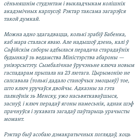
сёньняшнім студэнтам і выкладчыкам колішніх
акадэмічных карпусоў. Рэктар таксама загарэўся
такой думкай.
Можна адно здагадвацца, колькі зрабіў Бабенка,
каб мара сталася яваю. Але надышоў дзень, калі ў
Сафійскім саборы адбылася перадача старадаўніх
будынкаў зь ведамства Міністэрства абароны —
унівэрсытэту. Сымбалічнае ўручэньне ключа новым
гаспадарам прыпала на 23 лютага. Цырымонію не
сапсавала (толькі дадало станоўчых эмоцыяў) тое,
што ключ уручаўся двойчы. Адказны за гэта
палкоўнік зь Менску, ужо насьвяткаваўшыся,
заснуў, і ключ перадаў ягоны намесьнік, аднак шэф
прачнуўся і зухавата загадаў паўтарыць урачысты
момант.
Рэктар быў асобаю дэмакратычных поглядаў, хоць