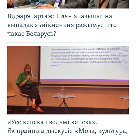
Відэарэпартаж: Плян апазыцыі на
выпадак зьнікненьня рэжыму: што
чакае Беларусь?
«Усё кепска і вельмі кепска».
Як прайшла дыскусія «Мова, культура,