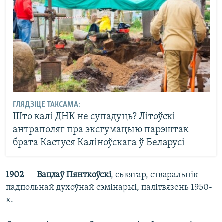
ГЛЯДЗІЦЕ ТАКСАМА:
Што калі ДНК не супадуць? Літоўскі
антраполяг пра эксгумацыю парэштак
брата Кастуся Каліноўскага ў Беларусі
1902
—
Вацлаў Пянткоўскі
, сьвятар, стваральнік
падпольнай духоўнай сэмінарыі, палітвязень 1950-
х.