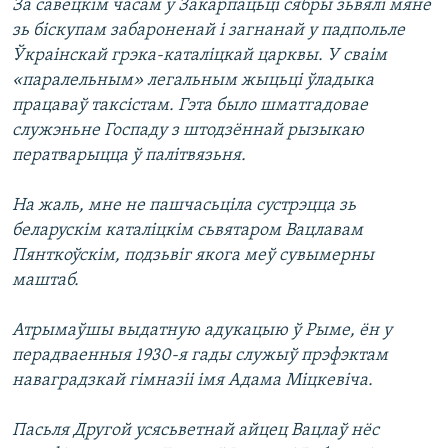
За савецкім часам у Закарпацьці сябры зьвялі мяне
зь біскупам забароненай і загнанай у падпольле
Ўкраінскай грэка-каталіцкай царквы. У сваім
«паралельным» легальным жыцьці ўладыка
працаваў таксістам. Гэта было шматгадовае
служэньне Госпаду з штодзённай рызыкаю
ператварыцца ў палітвязьня.
На жаль, мне не пашчасьціла сустрэцца зь
беларускім каталіцкім сьвятаром Вацлавам
Пянткоўскім, подзьвіг якога меў сувымерны
маштаб.
Атрымаўшы выдатную адукацыю ў Рыме, ён у
перадваенныя 1930-я гады служыў прэфэктам
наваградзкай гімназіі імя Адама Міцкевіча.
Пасьля Другой усясьветнай айцец Вацлаў нёс