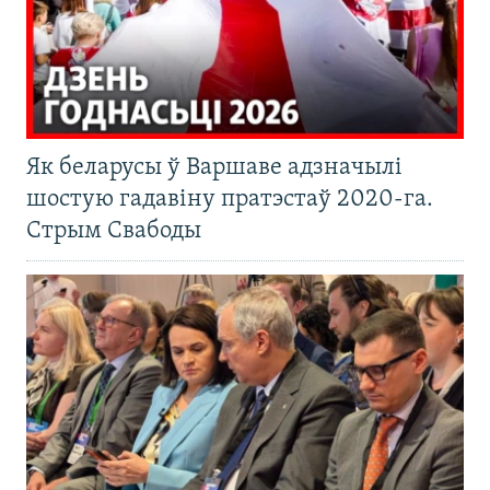
Як беларусы ў Варшаве адзначылі
шостую гадавіну пратэстаў 2020-га.
Стрым Свабоды