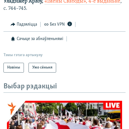
Уладзімер Арлоў,
«Імёны Свабоды», 4-е выданьне
,
с. 744–745.
Падзяліцца
Без VPN
Сачыце за абнаўленьнямі
Тэмы гэтага артыкулу
Навіны
Ужо сёньня
Выбар рэдакцыі