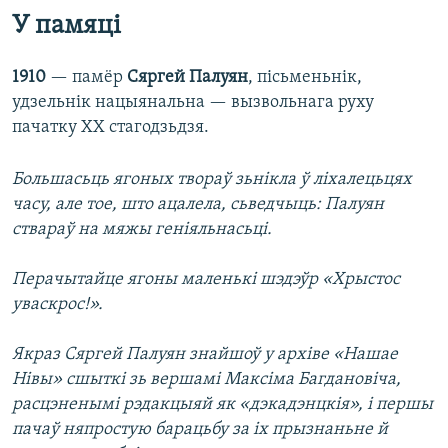
У памяці
1910
— памёр
Сяргей Палуян
, пісьменьнік,
удзельнік нацыянальна — вызвольнага руху
пачатку ХХ стагодзьдзя.
Большасьць ягоных твораў зьнікла ў ліхалецьцях
часу, але тое, што ацалела, сьведчыць: Палуян
ствараў на мяжы геніяльнасьці.
Перачытайце ягоны маленькі шэдэўр «Хрыстос
уваскрос!».
Якраз Сяргей Палуян знайшоў у архіве «Нашае
Нівы» сшыткі зь вершамі Максіма Багдановіча,
расцэненымі рэдакцыяй як «дэкадэнцкія», і першы
пачаў няпростую барацьбу за іх прызнаньне й