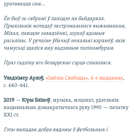
уратавацца сам...
Ён быў зь сябрамі ў паходзе на байдарках.
Прыхільнік мэтадаў экстрэмальнага выжываньня,
Міхал, паводле завядзёнкі, шукаў ядомыя
расьліны. У ручаіне ўбачыў некалькі каранёў, якія
чамусьці здаліся яму вадзяным тапінамбурам.
Праз гадзіну яго беларускае сэрца спынілася.
Уладзімер Арлоў,
«Імёны Свабоды», 4-е выданьне
,
с. 640–641.​
2019
—
Юры Бліноў
, музыка, мэцэнат, удзельнік
нацыянальна-дэмакратычнага руху 1990 — пачатку
XXI ст.
Гэты выпадак добра вядомы ў футбольных і