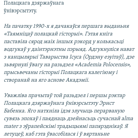
Полацкага дзяржаўнага
ўнівэрсытэту.
На пачатку 1990-х я дачакаўся першага выданьня
«Таямніцаў полацкай гісторыі». Гэтая кніга
паставіла сярод маіх іншых рэкорд у колькасьці
водгукаў у даінтэрнэтны пэрыяд. Адгукнуліся нават
з канцылярыі Таварыства Ісуса (Ордэну езуітаў), дзе
зьвярнулі ўвагу на разьдзел «Academia Polocensis»,
прысьвечаны гісторыі Полацкага калегіюму і
створанай на яго аснове Акадэміі.
Уважліва прачытаў той разьдзел і першы рэктар
Полацкага дзяржаўнага ўнівэрсытэту Эрнст
Бабенка. Яго натхніла ідэя злучыць перарваную
сувязь эпохаў і паяднаць дзейнасьць сучаснай alma
mater з эўрапейскімі традыцыямі папярэднікаў. Я
летуцеў, каб гэта ўвасобілася і ў вяртаньне