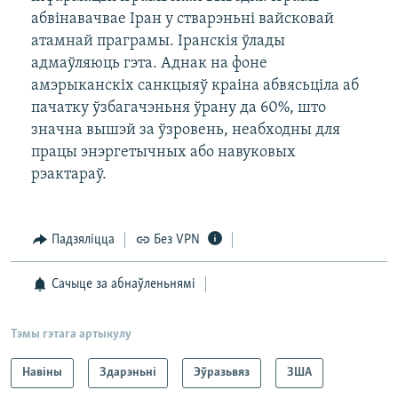
абвінавачвае Іран у стварэньні вайсковай
атамнай праграмы. Іранскія ўлады
адмаўляюць гэта. Аднак на фоне
амэрыканскіх санкцыяў краіна абвясьціла аб
пачатку ўзбагачэньня ўрану да 60%, што
значна вышэй за ўзровень, неабходны для
працы энэргетычных або навуковых
рэактараў.
Падзяліцца
Без VPN
Сачыце за абнаўленьнямі
Тэмы гэтага артыкулу
Навіны
Здарэньні
Эўразьвяз
ЗША