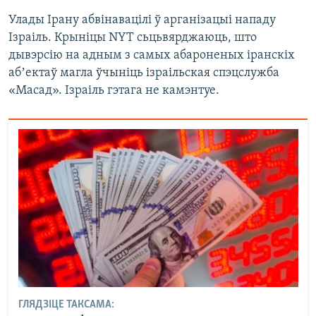
Улады Ірану абвінавацілі ў арганізацыі нападу
Ізраіль. Крыніцы NYT сьцьвярджаюць, што
дывэрсію на адным з самых абароненых іранскіх
абʼектаў магла ўчыніць ізраільская спэцслужба
«Масад». Ізраіль гэтага не камэнтуе.
ГЛЯДЗІЦЕ ТАКСАМА: