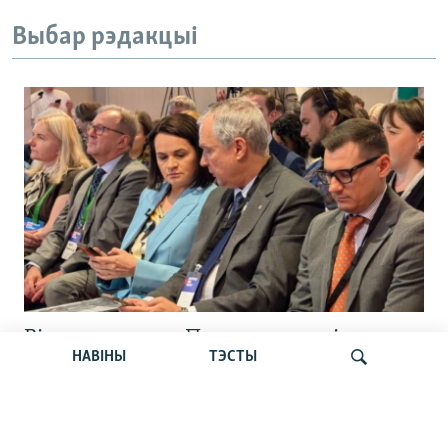
Выбар рэдакцыі
Відэарэпартаж: Плян апазыцыі на
НАВІНЫ
ТЭСТЫ
выпадак зьнікненьня рэжыму: што
чакае Беларусь?