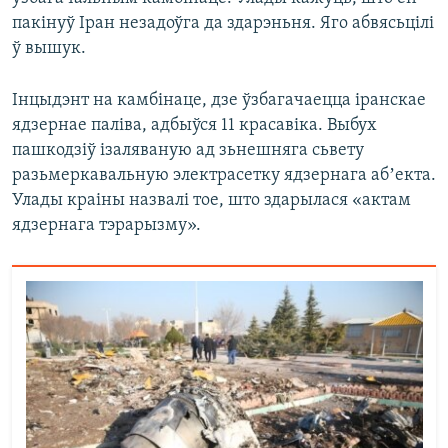
пакінуў Іран незадоўга да здарэньня. Яго абвясьцілі
ў вышук.
Інцыдэнт на камбінаце, дзе ўзбагачаецца іранскае
ядзернае паліва, адбыўся 11 красавіка. Выбух
пашкодзіў ізаляваную ад зьнешняга сьвету
разьмеркавальную электрасетку ядзернага абʼекта.
Улады краіны назвалі тое, што здарылася «актам
ядзернага тэрарызму».