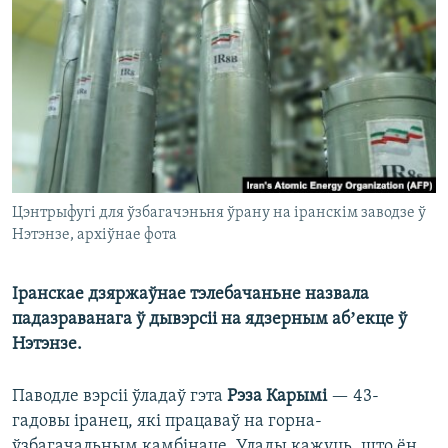
КУЛЬТУРА
МОВА
КАЛЯНДАР
НА ХВАЛЯХ СВАБОДЫ
Цэнтрыфугі для ўзбагачэньня ўрану на іранскім заводзе ў
Нэтэнзе, архіўнае фота
Іранскае дзяржаўнае тэлебачаньне назвала
падазраванага ў дывэрсіі на ядзерным абʼекце ў
Нэтэнзе.
Паводле вэрсіі ўладаў гэта
Рэза Карымі
— 43-
гадовы іранец, які працаваў на горна-
ўзбагачальным камбінаце. Улады кажуць, што ён