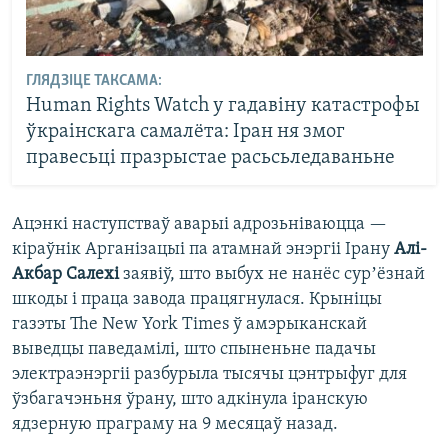
ГЛЯДЗІЦЕ ТАКСАМА:
Human Rights Watch у гадавіну катастрофы
ўкраінскага самалёта: Іран ня змог
правесьці празрыстае расьсьледаваньне
Ацэнкі наступстваў аварыі адрозьніваюцца —
кіраўнік Арганізацыі па атамнай энэргіі Ірану
Алі-
Акбар Салехі
заявіў, што выбух не нанёс сурʼёзнай
шкоды і праца завода працягнулася. Крыніцы
газэты The New York Times ў амэрыканскай
выведцы паведамілі, што спыненьне падачы
электраэнэргіі разбурыла тысячы цэнтрыфуг для
ўзбагачэньня ўрану, што адкінула іранскую
ядзерную праграму на 9 месяцаў назад.