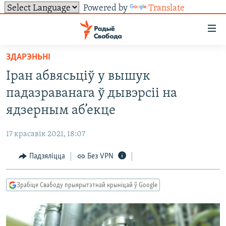
Powered by
Translate
Лінкі
ўнівэрсальнага
доступу
ЗДАРЭНЬНІ
НАВІНЫ
Перайсьці
Іран абвясьціў у вышук
да
ТОЛЬКІ НА СВАБОДЗЕ
УСЕ НАВІНЫ
падазраванага ў дывэрсіі на
галоўнага
СУВЯЗЬ
ВІДЭА І ФОТА
ТЭСТЫ
зьместу
ядзерным аб’екце
Перайсьці
ПАДПІСАЦЦА
ЛЮДЗІ
БЛОГІ
АБЫСЬЦІ БЛЯКАВАНЬНЕ
да
17 красавік 2021, 18:07
ПАЛІТЫКА
ГІСТОРЫЯ НА СВАБОДЗЕ
ПАДЗЯЛІЦЦА ІНФАРМАЦЫЯЙ
RSS
галоўнай
САЧЫЦЕ ЗА АБНАЎЛЕНЬНЯМІ
Падзяліцца
Без VPN
навігацыі
ЭКАНОМІКА
ПАДКАСТЫ
ПАДКАСТЫ
Перайсьці
ВАЙНА
КНІГІ
FACEBOOK
да
Зрабіце Свабоду прыярытэтнай крыніцай ў Google
БЕЛАРУСЫ НА ВАЙНЕ
АЎДЫЁКНІГІ
TWITTER
пошуку
ПАЛІТВЯЗЬНІ
PREMIUM
Усе сайты РС/РСЭ