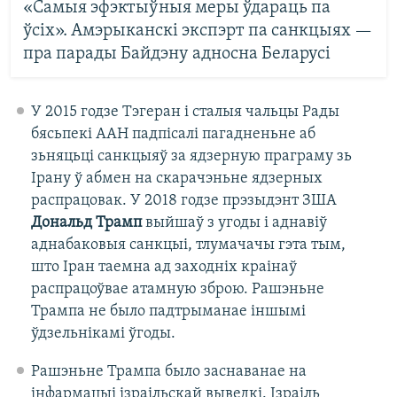
«Самыя эфэктыўныя меры ўдараць па
ўсіх». Амэрыканскі экспэрт па санкцыях —
пра парады Байдэну адносна Беларусі
У 2015 годзе Тэгеран і сталыя чальцы Рады
бясьпекі ААН падпісалі пагадненьне аб
зьняцьці санкцыяў за ядзерную праграму зь
Ірану ў абмен на скарачэньне ядзерных
распрацовак. У 2018 годзе прэзыдэнт ЗША
Дональд Трамп
выйшаў з угоды і аднавіў
аднабаковыя санкцыі, тлумачачы гэта тым,
што Іран таемна ад заходніх краінаў
распрацоўвае атамную зброю. Рашэньне
Трампа не было падтрыманае іншымі
ўдзельнікамі ўгоды.
Рашэньне Трампа было заснаванае на
інфармацыі ізраільскай выведкі. Ізраіль