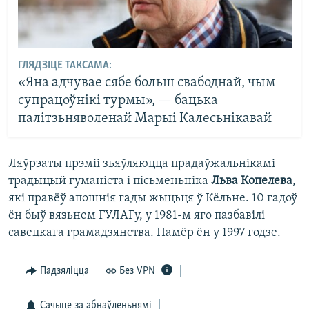
ГЛЯДЗІЦЕ ТАКСАМА:
«Яна адчувае сябе больш свабоднай, чым
супрацоўнікі турмы», — бацька
палітзьняволенай Марыі Калесьнікавай
Ляўрэаты прэміі зьяўляюцца прадаўжальнікамі
традыцый гуманіста і пісьменьніка
Льва Копелева
,
які правёў апошнія гады жыцьця ў Кёльне. 10 гадоў
ён быў вязьнем ГУЛАГу, у 1981-м яго пазбавілі
савецкага грамадзянства. Памёр ён у 1997 годзе.
Падзяліцца
Без VPN
Сачыце за абнаўленьнямі