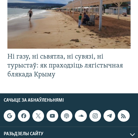
Ні газу, ні сьвятла, ні сувязі, ні
турыстаў: як праходзіць лягістычная
блякада Крыму
САЧЫЦЕ ЗА АБНАЎЛЕНЬНЯМІ
РАЗЬДЗЕЛЫ САЙТУ