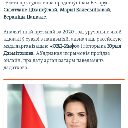
сёлета прысуджаецца прадстаўніцам Беларусі
Сьвятлане Ціханоўскай, Марыі Калесьнікавай,
Вераніцы Цапкале
.
Аналягічнай прээміяй за 2020 год, уручэньне якой
адклалі ў сувязі з пандэміяй, адзначаць расейскую
мэдыяарганізацыю
«ОВД-Инфо»
і гісторыка
Юрыя
Дзьмітрыева
. Аб’яднаная цырымонія пройдзе
онлайн, пра дату арганізатары паведамяць
дадаткова.