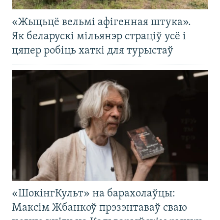
«Жыцьцё вельмі афігенная штука».
Як беларускі мільянэр страціў усё і
цяпер робіць хаткі для турыстаў
«ШокінгКульт» на барахолаўцы:
Максім Жбанкоў прэзэнтаваў сваю