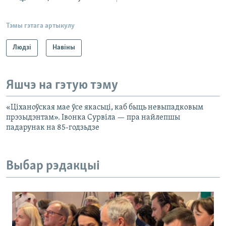
Тэмы гэтага артыкулу
Людзі
Навіны
Яшчэ на гэтую тэму
«Ціханоўская мае ўсе якасьці, каб быць невыпадковым
прэзыдэнтам». Івонка Сурвіла — пра найлепшы
падарунак на 85-годзьдзе
Выбар рэдакцыі