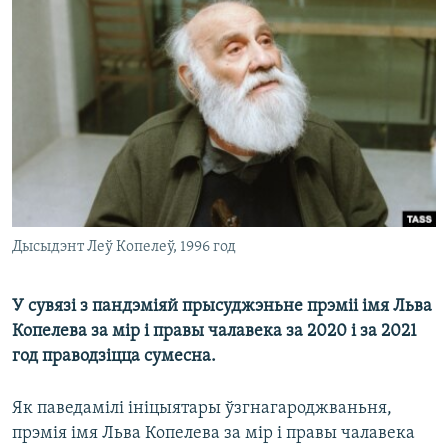
КУЛЬТУРА
МОВА
КАЛЯНДАР
НА ХВАЛЯХ СВАБОДЫ
Дысыдэнт Леў Копелеў, 1996 год
У сувязі з пандэміяй прысуджэньне прэміі імя Льва
Копелева за мір і правы чалавека за 2020 і за 2021
год праводзіцца сумесна.
Як паведамілі ініцыятары ўзгнагароджваньня,
прэмія імя Льва Копелева за мір і правы чалавека