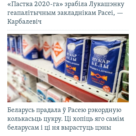
«Пастка 2020-га» зрабіла Лукашэнку
геапалітычным закладнікам Расеі, —
Карбалевіч
Беларусь прадала ў Расею рэкордную
колькасьць цукру. Ці хопіць яго самім
беларусам і ці ня вырастуць цэны