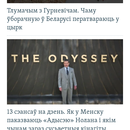
Тлумачым з Гурневічам. Чаму
ўборачную ў Беларусі ператвараюць у
цырк
13 сэансаў на дзень. Як у Менску
паказваюць «Адысэю» Нолана і якім
чынам зараз сусьветныя кінагіты