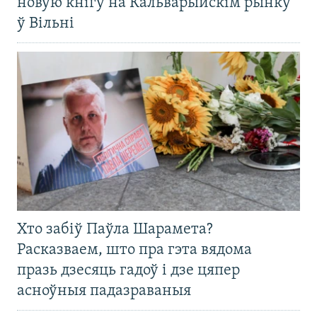
новую кнігу на Кальварыйскім рынку
ў Вільні
Хто забіў Паўла Шарамета?
Расказваем, што пра гэта вядома
празь дзесяць гадоў і дзе цяпер
асноўныя падазраваныя