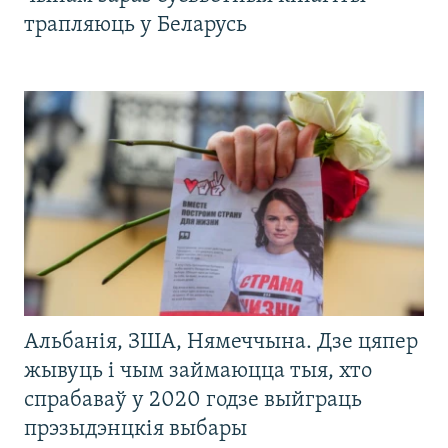
трапляюць у Беларусь
Альбанія, ЗША, Нямеччына. Дзе цяпер
жывуць і чым займаюцца тыя, хто
спрабаваў у 2020 годзе выйграць
прэзыдэнцкія выбары