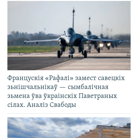
Францускія «Рафалі» замест савецкіх
зьнішчальнікаў — сымбалічная
зьмена ўва ўкраінскіх Паветраных
сілах. Аналіз Свабоды