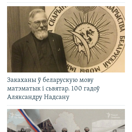
Закаханы ў беларускую мову
матэматык і сьвятар. 100 гадоў
Аляксандру Надсану