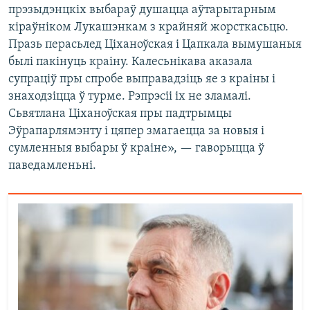
прэзыдэнцкіх выбараў душацца аўтарытарным
кіраўніком Лукашэнкам з крайняй жорсткасьцю.
Празь перасьлед Ціханоўская і Цапкала вымушаныя
былі пакінуць краіну. Калесьнікава аказала
супраціў пры спробе выправадзіць яе з краіны і
знаходзіцца ў турме. Рэпрэсіі іх не зламалі.
Сьвятлана Ціханоўская пры падтрымцы
Эўрапарлямэнту і цяпер змагаецца за новыя і
сумленныя выбары ў краіне», — гаворыцца ў
паведамленьні.