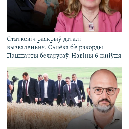
Статкевіч раскрыў дэталі
вызваленьня. Сьпёка б’е рэкорды.
Пашпарты беларусаў. Навіны 6 жніўня