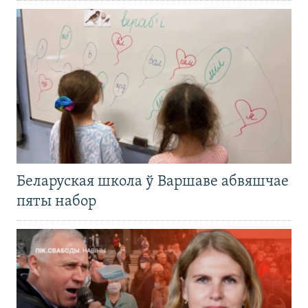
Беларуская школа ў Варшаве абвяшчае
пяты набор