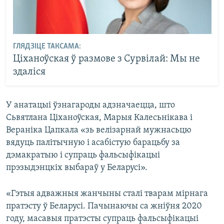
ГЛЯДЗІЦЕ ТАКСАМА:
Ціханоўская ў размове з Сурвілай: Мы не
здаліся
У анатацыі ўзнагароды адзначаецца, што
Сьвятлана Ціханоўская, Марыя Калесьнікава і
Вераніка Цапкала «зь велізарнай мужнасьцю
вядуць палітычную і асабістую барацьбу за
дэмакратыю і супраць фальсыфікацыі
прэзыдэнцкіх выбараў у Беларусі».
«Гэтыя адважныя жанчыны сталі тварам мірнага
пратэсту ў Беларусі. Пачынаючы са жніўня 2020
году, масавыя пратэсты супраць фальсыфікацыі