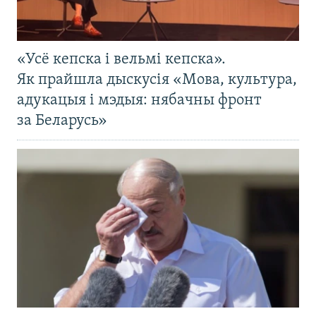
«Усё кепска і вельмі кепска».
Як прайшла дыскусія «Мова, культура,
адукацыя і мэдыя: нябачны фронт
за Беларусь»