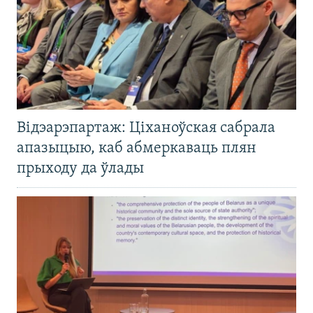
Відэарэпартаж: Ціханоўская сабрала
апазыцыю, каб абмеркаваць плян
прыходу да ўлады