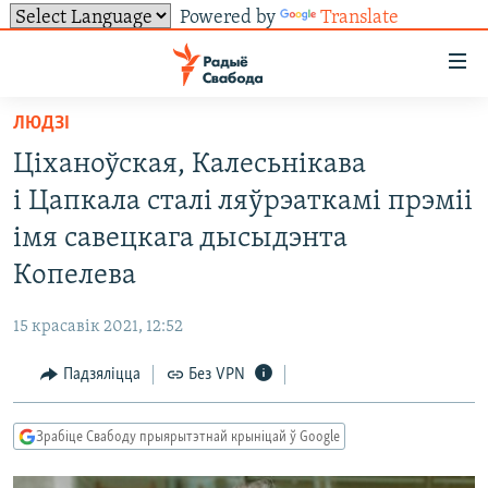
Powered by
Translate
Лінкі
ўнівэрсальнага
доступу
ЛЮДЗІ
НАВІНЫ
Перайсьці
Ціханоўская, Калесьнікава
да
ТОЛЬКІ НА СВАБОДЗЕ
УСЕ НАВІНЫ
і Цапкала сталі ляўрэаткамі прэміі
галоўнага
СУВЯЗЬ
ВІДЭА І ФОТА
ТЭСТЫ
зьместу
імя савецкага дысыдэнта
Перайсьці
ПАДПІСАЦЦА
ЛЮДЗІ
БЛОГІ
АБЫСЬЦІ БЛЯКАВАНЬНЕ
Копелева
да
ПАЛІТЫКА
ГІСТОРЫЯ НА СВАБОДЗЕ
ПАДЗЯЛІЦЦА ІНФАРМАЦЫЯЙ
RSS
галоўнай
САЧЫЦЕ ЗА АБНАЎЛЕНЬНЯМІ
15 красавік 2021, 12:52
навігацыі
ЭКАНОМІКА
ПАДКАСТЫ
ПАДКАСТЫ
Перайсьці
Падзяліцца
Без VPN
ВАЙНА
КНІГІ
FACEBOOK
да
БЕЛАРУСЫ НА ВАЙНЕ
АЎДЫЁКНІГІ
TWITTER
пошуку
Зрабіце Свабоду прыярытэтнай крыніцай ў Google
ПАЛІТВЯЗЬНІ
PREMIUM
Усе сайты РС/РСЭ