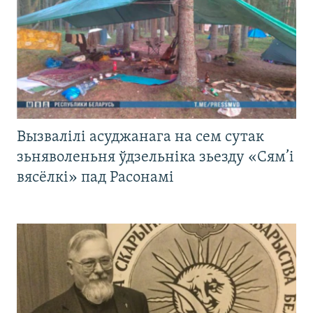
Вызвалілі асуджанага на сем сутак
зьняволеньня ўдзельніка зьезду «Сям’і
вясёлкі» пад Расонамі