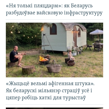
«Ня толькі пляцдарм»: як Беларусь
разбудоўвае вайсковую інфраструктуру
«Жыцьцё вельмі афігенная штука».
Як беларускі мільянэр страціў усё і
цяпер робіць хаткі для турыстаў