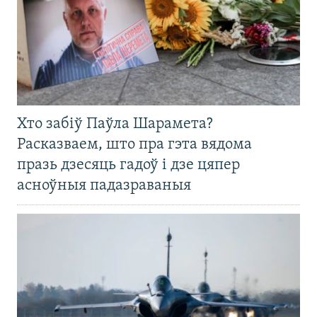
Хто забіў Паўла Шарамета?
Расказваем, што пра гэта вядома
празь дзесяць гадоў і дзе цяпер
асноўныя падазраваныя