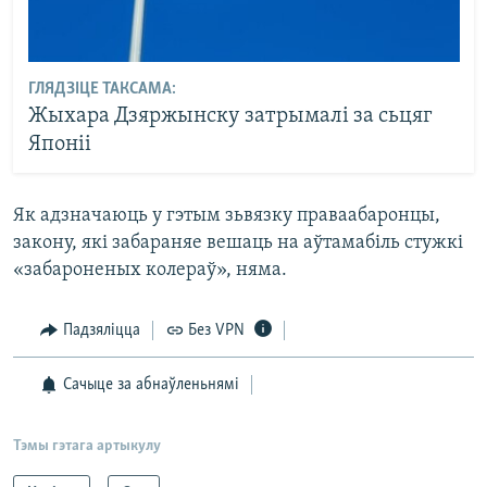
ГЛЯДЗІЦЕ ТАКСАМА:
Жыхара Дзяржынску затрымалі за сьцяг
Японіі
Як адзначаюць у гэтым зьвязку праваабаронцы,
закону, які забараняе вешаць на аўтамабіль стужкі
«забароненых колераў», няма.
Падзяліцца
Без VPN
Сачыце за абнаўленьнямі
Тэмы гэтага артыкулу