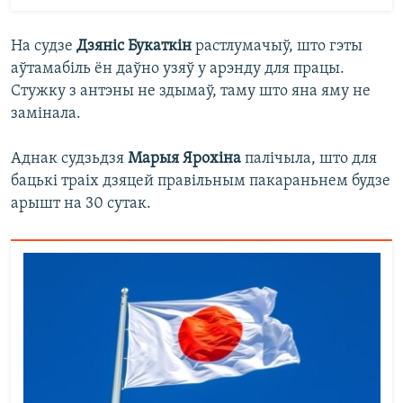
На судзе
Дзяніс Букаткін
растлумачыў, што гэты
аўтамабіль ён даўно узяў у арэнду для працы.
Стужку з антэны не здымаў, таму што яна яму не
замінала.
Аднак судзьдзя
Марыя Ярохіна
палічыла, што для
бацькі траіх дзяцей правільным пакараньнем будзе
арышт на 30 сутак.