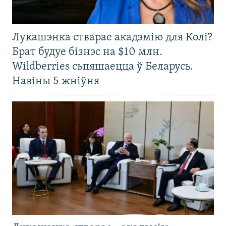
Лукашэнка стварае акадэмію для Колі?
Брат будуе бізнэс на $10 млн.
Wildberries сьпяшаецца ў Беларусь.
Навіны 5 жніўня