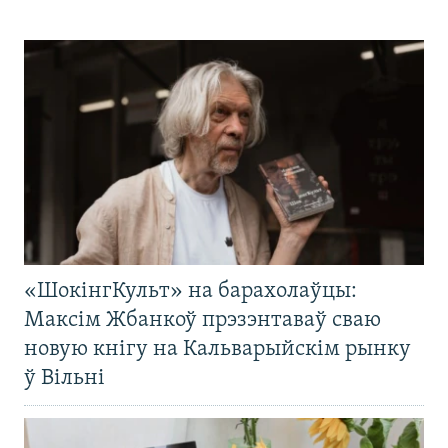
«ШокінгКульт» на барахолаўцы:
Максім Жбанкоў прэзэнтаваў сваю
новую кнігу на Кальварыйскім рынку
ў Вільні