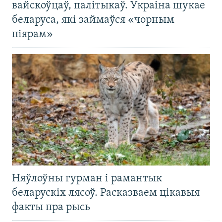
вайскоўцаў, палітыкаў. Украіна шукае
беларуса, які займаўся «чорным
піярам»
Няўлоўны гурман і рамантык
беларускіх лясоў. Расказваем цікавыя
факты пра рысь