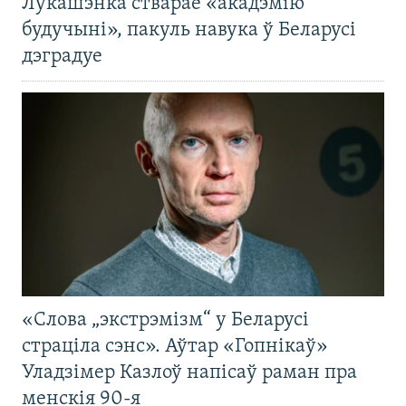
Лукашэнка стварае «акадэмію
будучыні», пакуль навука ў Беларусі
дэградуе
«Слова „экстрэмізм“ у Беларусі
страціла сэнс». Аўтар «Гопнікаў»
Уладзімер Казлоў напісаў раман пра
менскія 90-я