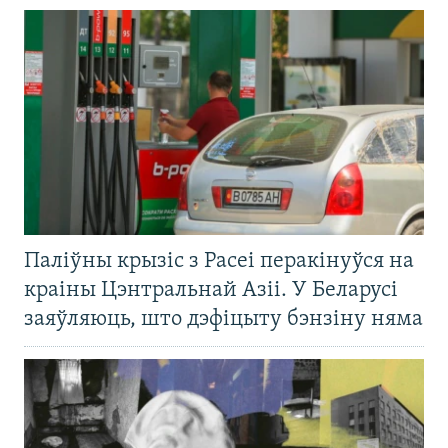
Паліўны крызіс з Расеі перакінуўся на
краіны Цэнтральнай Азіі. У Беларусі
заяўляюць, што дэфіцыту бэнзіну няма