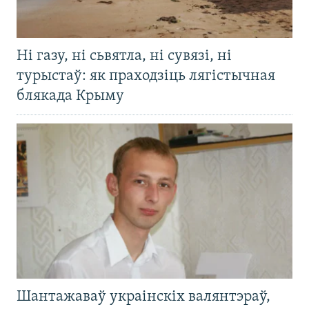
Ні газу, ні сьвятла, ні сувязі, ні
турыстаў: як праходзіць лягістычная
блякада Крыму
Шантажаваў украінскіх валянтэраў,