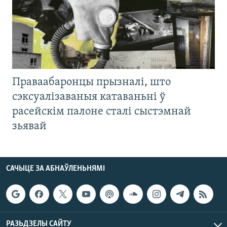
Праваабаронцы прызналі, што
сэксуалізаваныя катаваньні ў
расейскім палоне сталі сыстэмнай
зьявай
САЧЫЦЕ ЗА АБНАЎЛЕНЬНЯМІ
РАЗЬДЗЕЛЫ САЙТУ