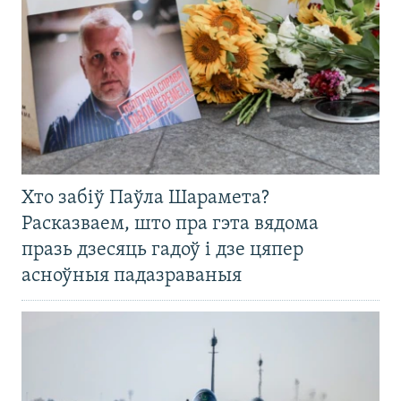
Хто забіў Паўла Шарамета?
Расказваем, што пра гэта вядома
празь дзесяць гадоў і дзе цяпер
асноўныя падазраваныя