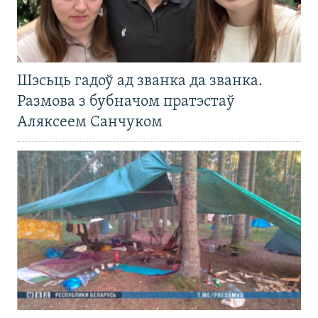
Шэсьць гадоў ад званка да званка.
Размова з бубначом пратэстаў
Аляксеем Санчуком