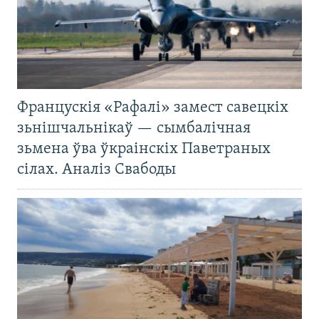
Францускія «Рафалі» замест савецкіх
зьнішчальнікаў — сымбалічная
зьмена ўва ўкраінскіх Паветраных
сілах. Аналіз Свабоды