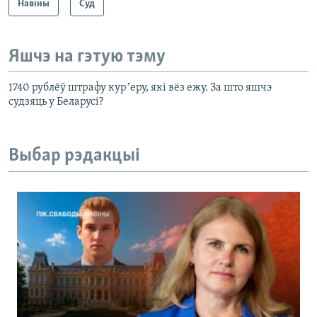
Навіны
Суд
Яшчэ на гэтую тэму
1740 рублёў штрафу курʼеру, які вёз ежу. За што яшчэ
судзяць у Беларусі?
Выбар рэдакцыі