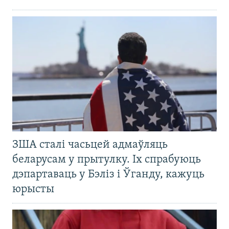
ЗША сталі часьцей адмаўляць
беларусам у прытулку. Іх спрабуюць
дэпартаваць у Бэліз і Ўганду, кажуць
юрысты