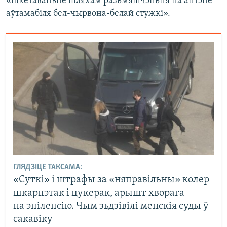
«пікетаваньне шляхам разьмяшчэньня на антэне
аўтамабіля бел-чырвона-белай стужкі».
ГЛЯДЗІЦЕ ТАКСАМА:
«Суткі» і штрафы за «няправільны» колер
шкарпэтак і цукерак, арышт хворага
на эпілепсію. Чым зьдзівілі менскія суды ў
сакавіку