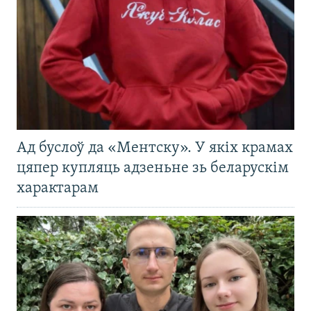
Ад буслоў да «Ментску». У якіх крамах
цяпер купляць адзеньне зь беларускім
характарам