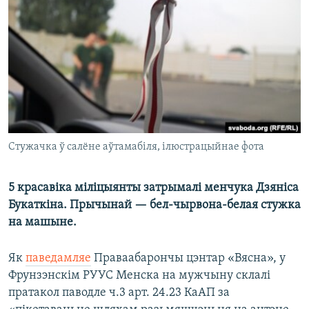
КУЛЬТУРА
МОВА
КАЛЯНДАР
НА ХВАЛЯХ СВАБОДЫ
Стужачка ў салёне аўтамабіля, ілюстрацыйнае фота
5 красавіка міліцыянты затрымалі менчука Дзяніса
Букаткіна. Прычынай — бел-чырвона-белая стужка
на машыне.
Як
паведамляе
Праваабарончы цэнтар «Вясна», у
Фрунзэнскім РУУС Менска на мужчыну склалі
пратакол паводле ч.3 арт. 24.23 КаАП за