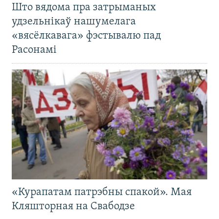
Што вядома пра затрыманых
удзельнікаў нашумелага
«вясёлкавага» фэстывалю пад
Расонамі
«Курапатам патрэбны спакой». Мая
Кляшторная на Свабодзе