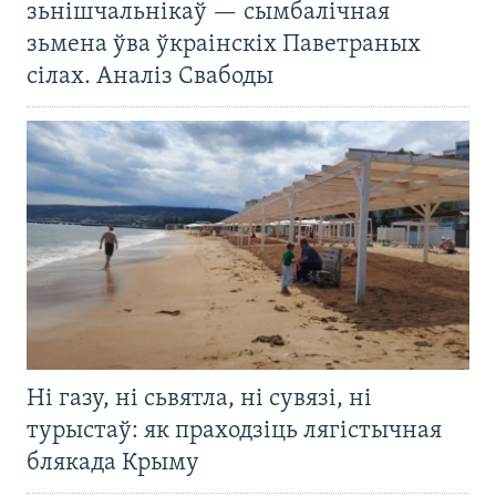
зьнішчальнікаў — сымбалічная
зьмена ўва ўкраінскіх Паветраных
сілах. Аналіз Свабоды
Ні газу, ні сьвятла, ні сувязі, ні
турыстаў: як праходзіць лягістычная
блякада Крыму