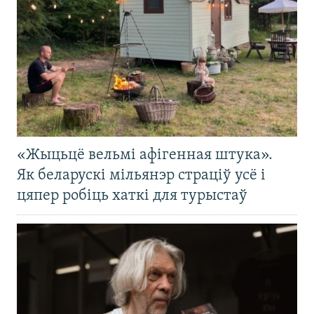
«Жыцьцё вельмі афігенная штука».
Як беларускі мільянэр страціў усё і
цяпер робіць хаткі для турыстаў