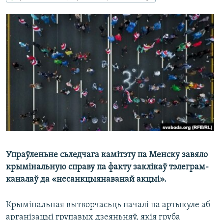
КУЛЬТУРА
МОВА
КАЛЯНДАР
НА ХВАЛЯХ СВАБОДЫ
Упраўленьне сьледчага камітэту па Менску завяло
крымінальную справу па факту заклікаў тэлеграм-
каналаў да «несанкцыянаванай акцыі».
Крымінальная вытворчасьць пачалі па артыкуле аб
арганізацыі групавых дзеяньняў, якія груба