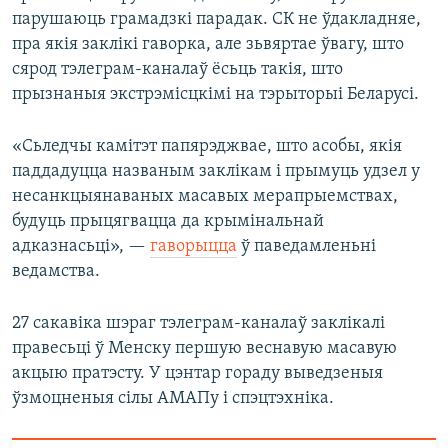
парушаюць грамадзкі парадак. СК не ўдакладняе,
пра якія заклікі гаворка, але зьвяртае ўвагу, што
сярод тэлеграм-каналаў ёсьць такія, што
прызнаныя экстрэмісцкімі на тэрыторыі Беларусі.
«Сьледчы камітэт папярэджвае, што асобы, якія
паддадуцца названым заклікам і прымуць удзел у
несанкцыянаваных масавых мерапрыемствах,
будуць прыцягвацца да крымінальнай
адказнасьці», —
гаворыцца
ў паведамленьні
ведамства.
27 сакавіка шэраг тэлеграм-каналаў заклікалі
правесьці ў Менску першую веснавую масавую
акцыю пратэсту. У цэнтар гораду выведзеныя
ўзмоцненыя сілы АМАПу і спэцтэхніка.