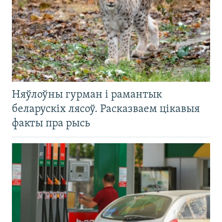
Няўлоўны гурман і рамантык
беларускіх лясоў. Расказваем цікавыя
факты пра рысь