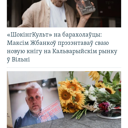
«ШокінгКульт» на барахолаўцы:
Максім Жбанкоў прэзэнтаваў сваю
новую кнігу на Кальварыйскім рынку
ў Вільні