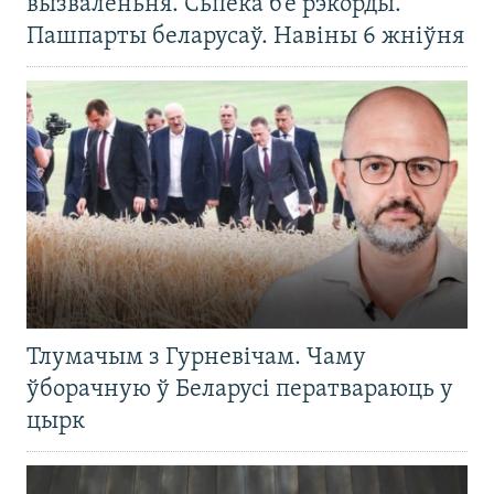
вызваленьня. Сьпёка б’е рэкорды.
Пашпарты беларусаў. Навіны 6 жніўня
Тлумачым з Гурневічам. Чаму
ўборачную ў Беларусі ператвараюць у
цырк