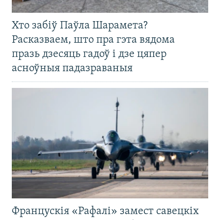
Хто забіў Паўла Шарамета?
Расказваем, што пра гэта вядома
празь дзесяць гадоў і дзе цяпер
асноўныя падазраваныя
Францускія «Рафалі» замест савецкіх