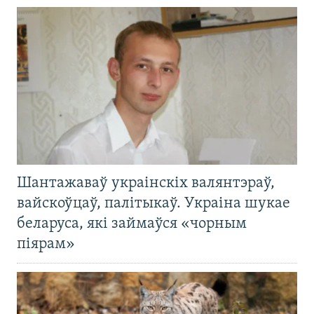
Шантажаваў украінскіх валянтэраў,
вайскоўцаў, палітыкаў. Украіна шукае
беларуса, які займаўся «чорным
піярам»