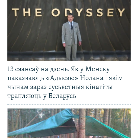
13 сэансаў на дзень. Як у Менску
паказваюць «Адысэю» Нолана і якім
чынам зараз сусьветныя кінагіты
трапляюць у Беларусь