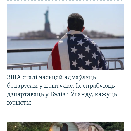
ЗША сталі часьцей адмаўляць
беларусам у прытулку. Іх спрабуюць
дэпартаваць у Бэліз і Ўганду, кажуць
юрысты