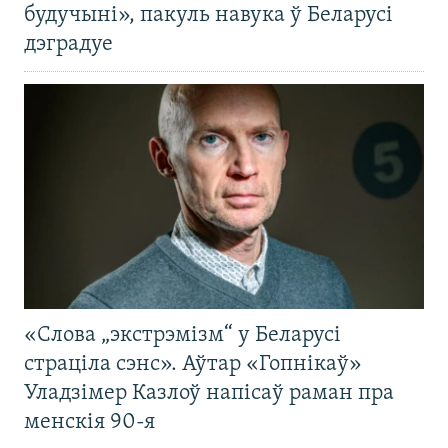
будучыні», пакуль навука ў Беларусі
дэградуе
«Слова „экстрэмізм“ у Беларусі
страціла сэнс». Аўтар «Гопнікаў»
Уладзімер Казлоў напісаў раман пра
менскія 90-я