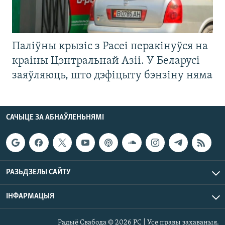
Паліўны крызіс з Расеі перакінуўся на
краіны Цэнтральнай Азіі. У Беларусі
заяўляюць, што дэфіцыту бэнзіну няма
САЧЫЦЕ ЗА АБНАЎЛЕНЬНЯМІ
РАЗЬДЗЕЛЫ САЙТУ
ІНФАРМАЦЫЯ
Радыё Свабода © 2026 РС | Усе правы захаваныя.