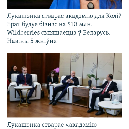
Лукашэнка стварае акадэмію для Колі?
Брат будуе бізнэс на $10 млн.
Wildberries сьпяшаецца ў Беларусь.
Навіны 5 жніўня
Лукашэнка стварае «акадэмію