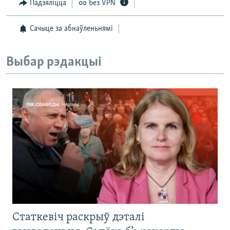
Падзяліцца
Без VPN
Сачыце за абнаўленьнямі
Выбар рэдакцыі
Статкевіч раскрыў дэталі