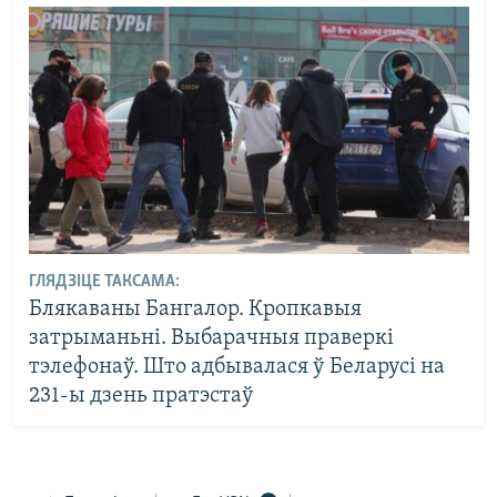
ГЛЯДЗІЦЕ ТАКСАМА:
Блякаваны Бангалор. Кропкавыя
затрыманьні. Выбарачныя праверкі
тэлефонаў. Што адбывалася ў Беларусі на
231-ы дзень пратэстаў