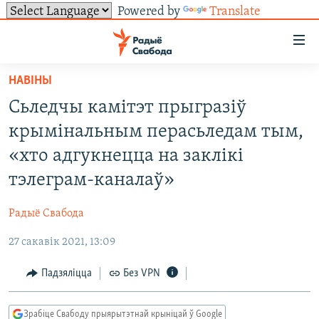
Powered by
Translate
Лінкі
ўнівэрсальнага
доступу
НАВІНЫ
НАВІНЫ
Перайсьці
Сьледчы камітэт прыгразіў
да
ТОЛЬКІ НА СВАБОДЗЕ
УСЕ НАВІНЫ
крымінальным перасьледам тым,
галоўнага
СУВЯЗЬ
ВІДЭА І ФОТА
ТЭСТЫ
зьместу
«хто адгукнецца на заклікі
Перайсьці
ПАДПІСАЦЦА
ЛЮДЗІ
БЛОГІ
АБЫСЬЦІ БЛЯКАВАНЬНЕ
тэлеграм-каналаў»
да
ПАЛІТЫКА
ГІСТОРЫЯ НА СВАБОДЗЕ
ПАДЗЯЛІЦЦА ІНФАРМАЦЫЯЙ
RSS
галоўнай
САЧЫЦЕ ЗА АБНАЎЛЕНЬНЯМІ
Радыё Свабода
навігацыі
ЭКАНОМІКА
ПАДКАСТЫ
ПАДКАСТЫ
Перайсьці
27 сакавік 2021, 13:09
ВАЙНА
КНІГІ
FACEBOOK
да
Падзяліцца
Без VPN
БЕЛАРУСЫ НА ВАЙНЕ
АЎДЫЁКНІГІ
TWITTER
пошуку
ПАЛІТВЯЗЬНІ
PREMIUM
Усе сайты РС/РСЭ
Зрабіце Свабоду прыярытэтнай крыніцай ў Google