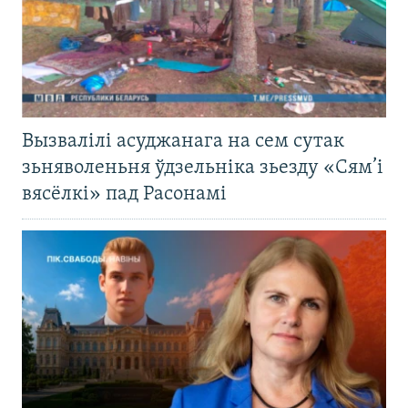
Вызвалілі асуджанага на сем сутак
зьняволеньня ўдзельніка зьезду «Сям’і
вясёлкі» пад Расонамі