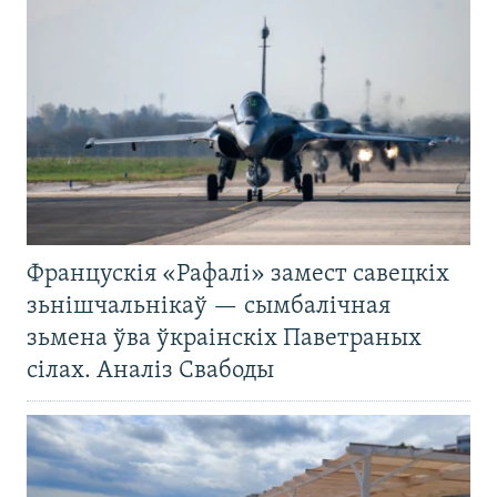
Францускія «Рафалі» замест савецкіх
зьнішчальнікаў — сымбалічная
зьмена ўва ўкраінскіх Паветраных
сілах. Аналіз Свабоды