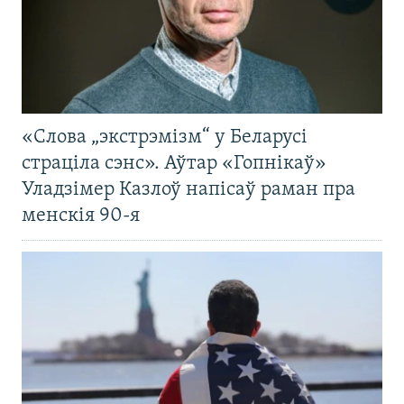
«Слова „экстрэмізм“ у Беларусі
страціла сэнс». Аўтар «Гопнікаў»
Уладзімер Казлоў напісаў раман пра
менскія 90-я