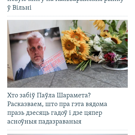
ў Вільні
Хто забіў Паўла Шарамета?
Расказваем, што пра гэта вядома
празь дзесяць гадоў і дзе цяпер
асноўныя падазраваныя