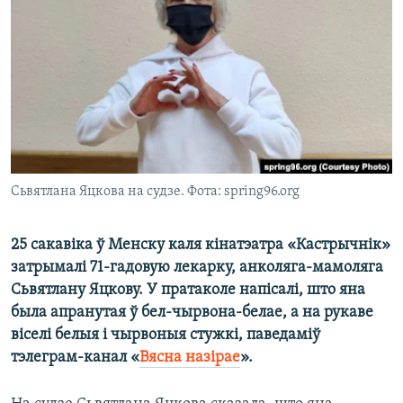
КУЛЬТУРА
МОВА
КАЛЯНДАР
НА ХВАЛЯХ СВАБОДЫ
Сьвятлана Яцкова на судзе. Фота: spring96.org
25 сакавіка ў Менску каля кінатэатра «Кастрычнік»
затрымалі 71-гадовую лекарку, анколяга-мамоляга
Сьвятлану Яцкову. У пратаколе напісалі, што яна
была апранутая ў бел-чырвона-белае, а на рукаве
віселі белыя і чырвоныя стужкі, паведаміў
тэлеграм-канал «
Вясна назірае
».