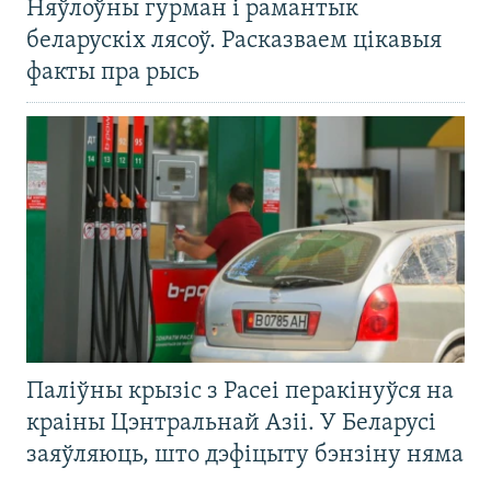
Няўлоўны гурман і рамантык
беларускіх лясоў. Расказваем цікавыя
факты пра рысь
Паліўны крызіс з Расеі перакінуўся на
краіны Цэнтральнай Азіі. У Беларусі
заяўляюць, што дэфіцыту бэнзіну няма