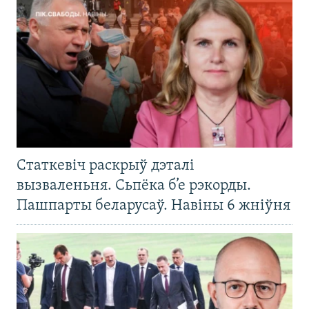
Статкевіч раскрыў дэталі
вызваленьня. Сьпёка б’е рэкорды.
Пашпарты беларусаў. Навіны 6 жніўня