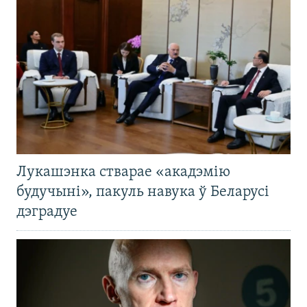
Лукашэнка стварае «акадэмію
будучыні», пакуль навука ў Беларусі
дэградуе