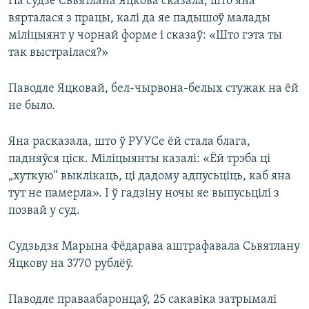
На судзе Сьвятлана Яцкова сказала, што яна
вярталася з працы, калі да яе падышоў малады
міліцыянт у чорнай форме і сказаў: «Што гэта ты
так выстраілася?»
Паводле Яцковай, бел-чырвона-белых стужак на ёй
не было.
Яна расказала, што ў РУУСе ёй стала блага,
падняўся ціск. Міліцыянты казалі: «Ёй трэба ці
„хуткую“ выклікаць, ці дадому адпусьціць, каб яна
тут не памерла». І ў гадзіну ночы яе выпусьцілі з
позвай у суд.
Судзьдзя Марына Фёдарава аштрафавала Сьвятлану
Яцкову на 3770 рублёў.
Паводле праваабаронцаў, 25 сакавіка затрымалі