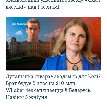
зьняволеньня ўдзельніка зьезду «Сям’і
вясёлкі» пад Расонамі
Лукашэнка стварае акадэмію для Колі?
Брат будуе бізнэс на $10 млн.
Wildberries сьпяшаецца ў Беларусь.
Навіны 5 жніўня