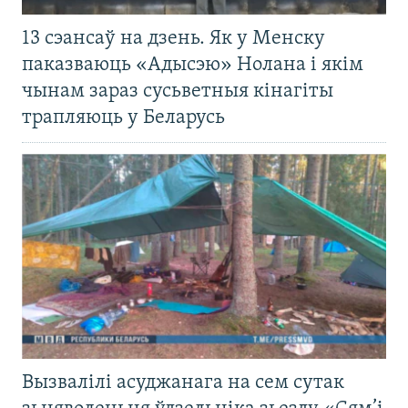
13 сэансаў на дзень. Як у Менску
паказваюць «Адысэю» Нолана і якім
чынам зараз сусьветныя кінагіты
трапляюць у Беларусь
Вызвалілі асуджанага на сем сутак