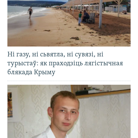
Ні газу, ні сьвятла, ні сувязі, ні
турыстаў: як праходзіць лягістычная
блякада Крыму