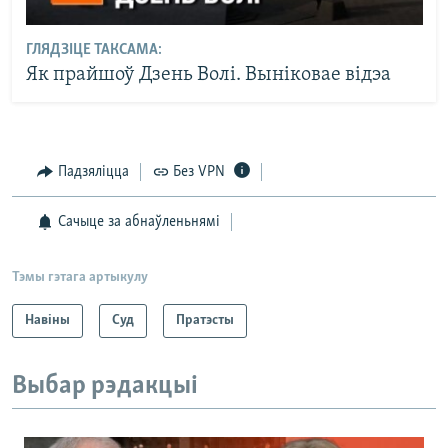
ГЛЯДЗІЦЕ ТАКСАМА:
Як прайшоў Дзень Волі. Выніковае відэа
Падзяліцца
Без VPN
Сачыце за абнаўленьнямі
Тэмы гэтага артыкулу
Навіны
Суд
Пратэсты
Выбар рэдакцыі