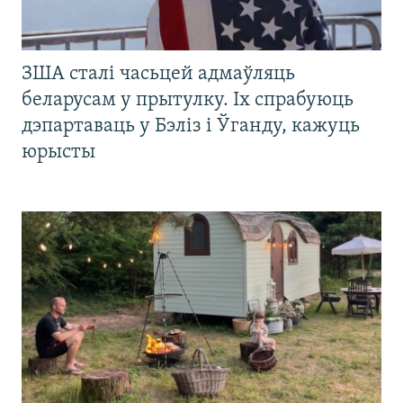
ЗША сталі часьцей адмаўляць
беларусам у прытулку. Іх спрабуюць
дэпартаваць у Бэліз і Ўганду, кажуць
юрысты