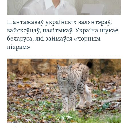
Шантажаваў украінскіх валянтэраў,
вайскоўцаў, палітыкаў. Украіна шукае
беларуса, які займаўся «чорным
піярам»