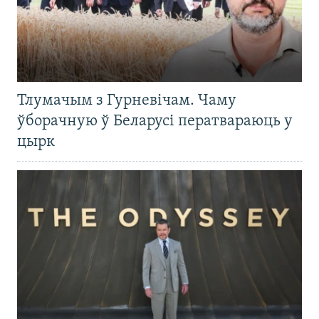
Тлумачым з Гурневічам. Чаму
ўборачную ў Беларусі ператвараюць у
цырк