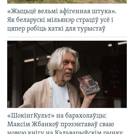
«Жыцьцё вельмі афігенная штука».
Як беларускі мільянэр страціў усё і
цяпер робіць хаткі для турыстаў
«ШокінгКульт» на барахолаўцы:
Максім Жбанкоў прэзэнтаваў сваю
новую кнігу на Кальварыйскім рынку