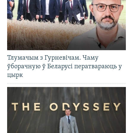
Тлумачым з Гурневічам. Чаму
ўборачную ў Беларусі ператвараюць у
цырк