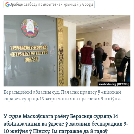
КУЛЬТУРА
МОВА
Зрабіце Свабоду прыярытэтнай крыніцай ў Google
КАЛЯНДАР
НА ХВАЛЯХ СВАБОДЫ
Берасьцейскі абласны суд. Пачатак працэсу ў «пінскай
справе» супраць 13 затрыманых на пратэстах 9 жніўня.
У судзе Маскоўскага раёну Берасьця судзяць 14
абвінавачаных ва ўдзеле ў масавых беспарадках 9-
10 жніўня ў Пінску. Ім пагражае да 8 гадоў