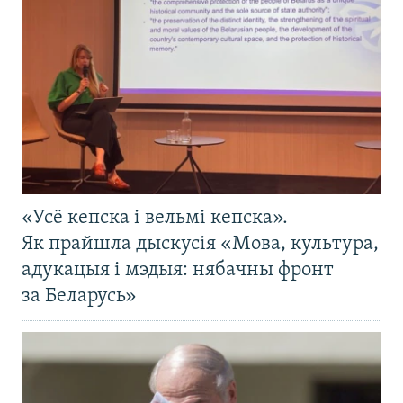
«Усё кепска і вельмі кепска».
Як прайшла дыскусія «Мова, культура,
адукацыя і мэдыя: нябачны фронт
за Беларусь»