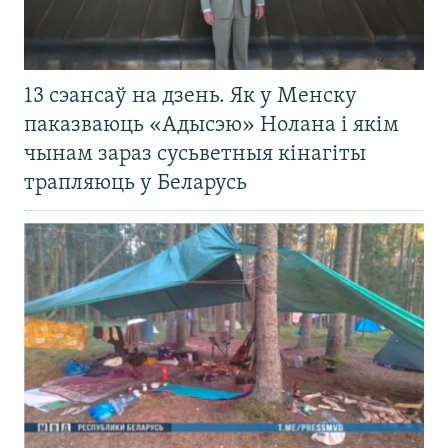
13 сэансаў на дзень. Як у Менску
паказваюць «Адысэю» Нолана і якім
чынам зараз сусьветныя кінагіты
трапляюць у Беларусь