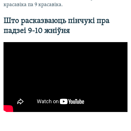
красавіка па 9 красавіка.
Што расказваюць пінчукі пра
падзеі 9-10 жніўня