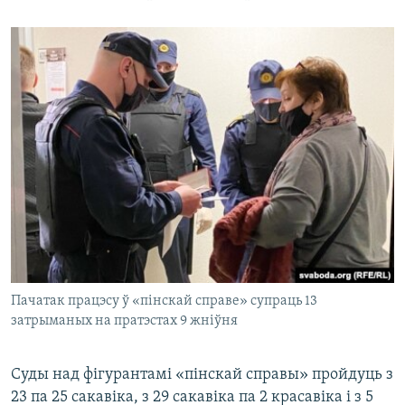
Пачатак працэсу ў «пінскай справе» супраць 13
затрыманых на пратэстах 9 жніўня
Суды над фігурантамі «пінскай справы» пройдуць з
23 па 25 сакавіка, з 29 сакавіка па 2 красавіка і з 5