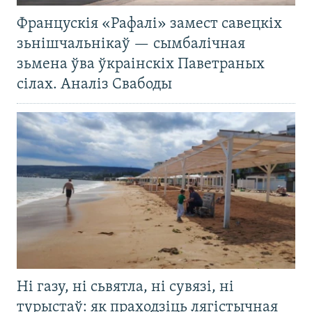
Францускія «Рафалі» замест савецкіх
зьнішчальнікаў — сымбалічная
зьмена ўва ўкраінскіх Паветраных
сілах. Аналіз Свабоды
Ні газу, ні сьвятла, ні сувязі, ні
турыстаў: як праходзіць лягістычная