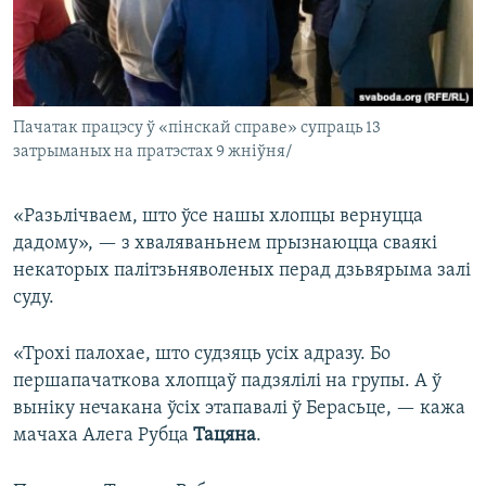
Пачатак працэсу ў «пінскай справе» супраць 13
затрыманых на пратэстах 9 жніўня/
«Разьлічваем, што ўсе нашы хлопцы вернуцца
дадому», — з хваляваньнем прызнаюцца сваякі
некаторых палітзьняволеных перад дзьвярыма залі
суду.
«Трохі палохае, што судзяць усіх адразу. Бо
першапачаткова хлопцаў падзялілі на групы. А ў
выніку нечакана ўсіх этапавалі ў Берасьце, — кажа
мачаха Алега Рубца
Тацяна
.