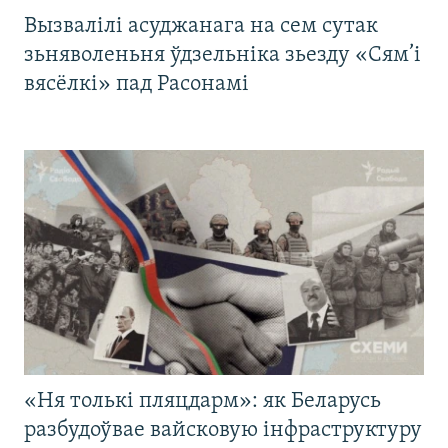
Вызвалілі асуджанага на сем сутак
зьняволеньня ўдзельніка зьезду «Сям’і
вясёлкі» пад Расонамі
«Ня толькі пляцдарм»: як Беларусь
разбудоўвае вайсковую інфраструктуру