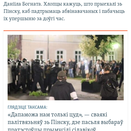
Данііла Богната. Хлопцы кажуць, што прыехалі зь
Пінску, каб падтрымаць абвінавачаных і пабачыць
іх упершыню за доўгі час.
ГЛЯДЗІЦЕ ТАКСАМА:
«Дапаможа нам толькі цуд», — сваякі
палітвязьняў зь Пінску, дзе пасьля выбараў
пратэстоўцы прымусілі сілавікоў