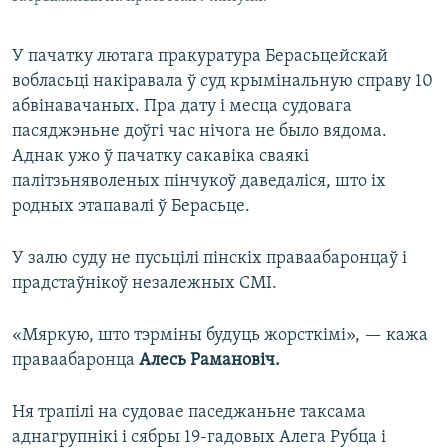
У пачатку лютага пракуратура Берасьцейскай
вобласьці накіравала ў суд крымінальную справу 10
абвінавачаных. Пра дату і месца судовага
пасяджэньне доўгі час нічога не было вядома.
Аднак ужо ў пачатку сакавіка сваякі
палітзьняволеных пінчукоў даведаліся, што іх
родных этапавалі ў Берасьце.
У залю суду не пусьцілі пінскіх праваабаронцаў і
прадстаўнікоў незалежных СМІ.
«Мяркую, што тэрміны будуць жорсткімі», — кажа
праваабаронца
Алесь Рамановіч
.
Ня трапілі на судовае паседжаньне таксама
аднагрупнікі і сябры 19-гадовых Алега Рубца і