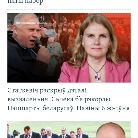
пяты набор
Статкевіч раскрыў дэталі
вызваленьня. Сьпёка б’е рэкорды.
Пашпарты беларусаў. Навіны 6 жніўня