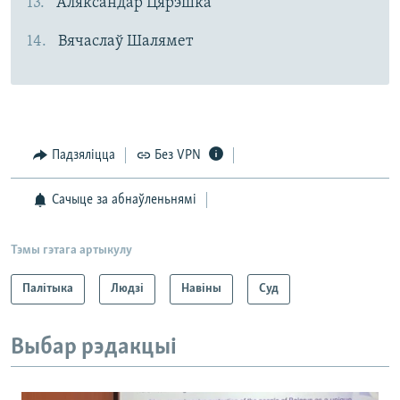
Аляксандар Цярэшка
Вячаслаў Шалямет
Падзяліцца
Без VPN
Сачыце за абнаўленьнямі
Тэмы гэтага артыкулу
Палітыка
Людзі
Навіны
Суд
Выбар рэдакцыі