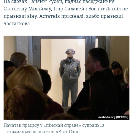
Па словах Тацяны Рубец, падчас паседжаньня
Станiслаў Міхайлаў, Ігар Салавей і Богнат Данііл не
прызналі віну. Астатнія прызналі, альбо прызналі
частаткова.
Пачатак працэсу ў «пінскай справе» супраць 13
затрыманых на пратэстах 9 жніўня.