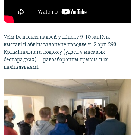
Усім ім пасьля падзей у Пінску 9–10 жніўня
выставілі абвінавачаньне паводле ч. 2 арт. 293
Крымінальнага кодэксу (удзел у масавых
беспарадках). Праваабаронцы прызналі іх
палітвязьнямі.