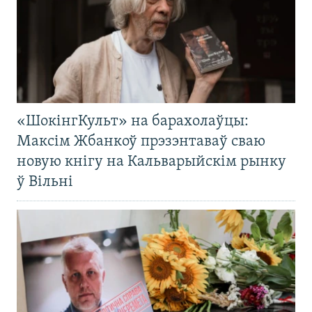
«ШокінгКульт» на барахолаўцы:
Максім Жбанкоў прэзэнтаваў сваю
новую кнігу на Кальварыйскім рынку
ў Вільні