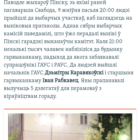
Паводле жыхароў Пінску, зь якімі раней
пагаварыла Свабода, 9 жніўня пасьля 20:00 людзі
прыйшлі да выбарчых участкаў, каб паглядзець на
выніковыя пратаколы. Аднак сябры выбарчых
камісій паведамілі, што ўжо перадалі вынікі ў
Пінскі гарадзкі выканаўчы камітэт. Каля 21:00
некалькі тысяч чалавек наблізіліся да будынку
гарвыканкаму, падыход да якога заблякавалі
супрацоўнікі ГАУС і РАУС. Да людзей выйшлі
начальнік ГАУС
Дзьмітры Каравякоўскі
і старшыня
гарвыканкаму
Іван Рабкавец
. Яны прапанавалі
вылучыць 5 дэлегатаў для перамоваў з
кіраўніцтвам гораду.