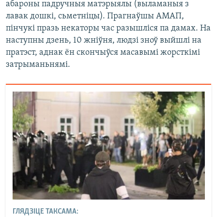
абароны падручныя матэрыялы (выламаныя з
лавак дошкі, сьметніцы). Прагнаўшы АМАП,
пінчукі празь некаторы час разышліся па дамах. На
наступны дзень, 10 жніўня, людзі зноў выйшлі на
пратэст, аднак ён скончыўся масавымі жорсткімі
затрыманьнямі.
ГЛЯДЗІЦЕ ТАКСАМА: