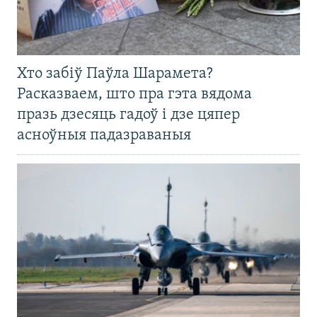
Хто забіў Паўла Шарамета?
Расказваем, што пра гэта вядома
празь дзесяць гадоў і дзе цяпер
асноўныя падазраваныя