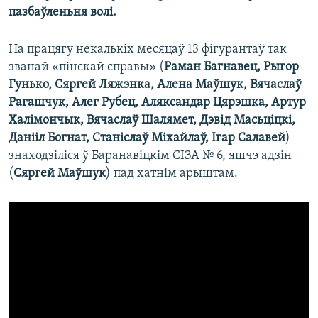
пазбаўленьня волі.
На працягу некалькіх месяцаў 13 фігурантаў так
званай «пінскай справы» (
Раман Багнавец, Рыгор
Гунько, Сяргей Ляжэнка, Алена Маўшук, Вячаслаў
Рагашчук, Алег Рубец, Аляксандар Цярэшка, Артур
Халімончык, Вячаслаў Шалямет, Дэвід Масьціцкі,
Данііл Богнат, Станіслаў Мiхайлаў, Ігар Салавей
)
знаходзіліся ў Баранавіцкім СІЗА № 6, яшчэ адзін
(
Сяргей Маўшук
) пад хатнім арыштам.