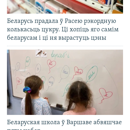
Беларусь прадала ў Расею рэкордную
колькасьць цукру. Ці хопіць яго самім
беларусам і ці ня вырастуць цэны
Беларуская школа ў Варшаве абвяшчае