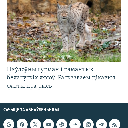
Няўлоўны гурман і рамантык
беларускіх лясоў. Расказваем цікавыя
факты пра рысь
САЧЫЦЕ ЗА АБНАЎЛЕНЬНЯМІ