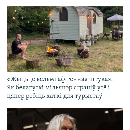
«Жыцьцё вельмі афігенная штука».
Як беларускі мільянэр страціў усё і
цяпер робіць хаткі для турыстаў