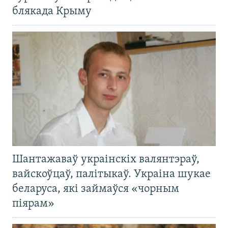
блякада Крыму
Шантажаваў украінскіх валянтэраў,
вайскоўцаў, палітыкаў. Украіна шукае
беларуса, які займаўся «чорным
піярам»