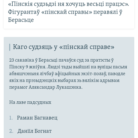
«Пінскія судзьдзі ня хочуць весьці працэс».
Фігурантаў «пінскай справы» перавялі ў
Берасьце
Каго судзяць у «пінскай справе»
23 сакавіка ў Берасьці пачаўся суд за пратэсты ў
Пінску 9 жніўня. Людзі тады выйшлі на вуліцы пасьля
абвяшчэньня лічбаў афіцыйных экзіт-полаў, паводле
якіх на прэзыдэнцкіх выбарах зь вялікім адрывам
перамог Аляксандар Лукашэнка.
На лаве падсудных
Раман Багнавец
Данііл Богнат