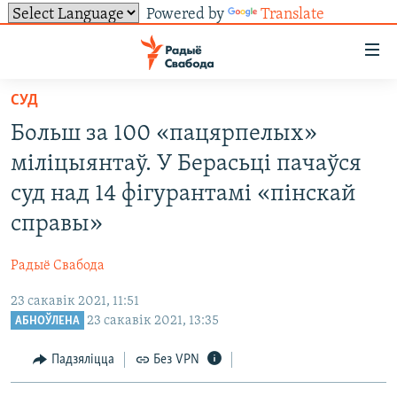
Powered by
Translate
Лінкі
ўнівэрсальнага
доступу
СУД
НАВІНЫ
Перайсьці
Больш за 100 «пацярпелых»
да
ТОЛЬКІ НА СВАБОДЗЕ
УСЕ НАВІНЫ
міліцыянтаў. У Берасьці пачаўся
галоўнага
СУВЯЗЬ
ВІДЭА І ФОТА
ТЭСТЫ
зьместу
суд над 14 фігурантамі «пінскай
Перайсьці
ПАДПІСАЦЦА
ЛЮДЗІ
БЛОГІ
АБЫСЬЦІ БЛЯКАВАНЬНЕ
справы»
да
ПАЛІТЫКА
ГІСТОРЫЯ НА СВАБОДЗЕ
ПАДЗЯЛІЦЦА ІНФАРМАЦЫЯЙ
RSS
галоўнай
САЧЫЦЕ ЗА АБНАЎЛЕНЬНЯМІ
Радыё Свабода
навігацыі
ЭКАНОМІКА
ПАДКАСТЫ
ПАДКАСТЫ
Перайсьці
23 сакавік 2021, 11:51
ВАЙНА
КНІГІ
FACEBOOK
23 сакавік 2021, 13:35
да
АБНОЎЛЕНА
БЕЛАРУСЫ НА ВАЙНЕ
АЎДЫЁКНІГІ
TWITTER
пошуку
Падзяліцца
Без VPN
ПАЛІТВЯЗЬНІ
PREMIUM
Усе сайты РС/РСЭ