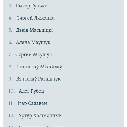
Рыгор Гунько
Сяргей Ляжэнка
Дэвід Масьціцкі
Алена Маўшук
Сяргей Маўшук
Станіслаў Міхайлаў
Вячаслаў Рагашчук
Алег Рубец
Ігар Салавей
Артур Халімончык