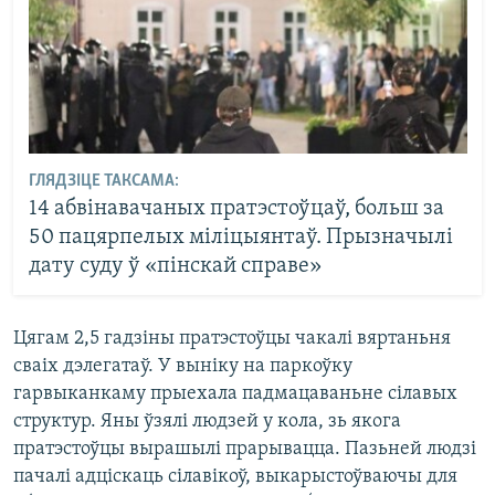
ГЛЯДЗІЦЕ ТАКСАМА:
14 абвінавачаных пратэстоўцаў, больш за
50 пацярпелых міліцыянтаў. Прызначылі
дату суду ў «пінскай справе»
Цягам 2,5 гадзіны пратэстоўцы чакалі вяртаньня
сваіх дэлегатаў. У выніку на паркоўку
гарвыканкаму прыехала падмацаваньне сілавых
структур. Яны ўзялі людзей у кола, зь якога
пратэстоўцы вырашылі прарывацца. Пазьней людзі
пачалі адціскаць сілавікоў, выкарыстоўваючы для