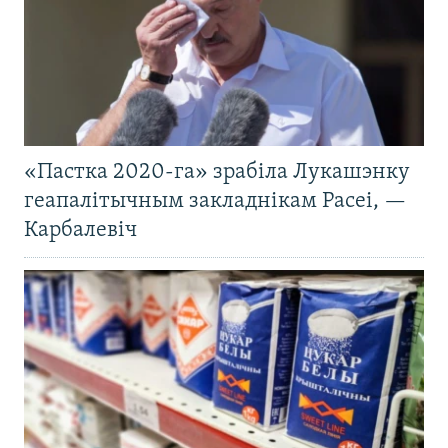
«Пастка 2020-га» зрабіла Лукашэнку
геапалітычным закладнікам Расеі, —
Карбалевіч