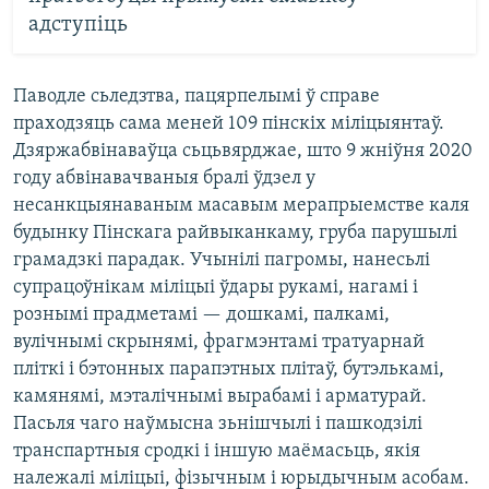
адступіць
Паводле сьледзтва, пацярпелымі ў справе
праходзяць сама меней 109 пінскіх міліцыянтаў.
Дзяржабвінаваўца сьцьвярджае, што 9 жніўня 2020
году абвінавачваныя бралі ўдзел у
несанкцыянаваным масавым мерапрыемстве каля
будынку Пінскага райвыканкаму, груба парушылі
грамадзкі парадак. Учынілі пагромы, нанесьлі
супрацоўнікам міліцыі ўдары рукамі, нагамі і
рознымі прадметамі — дошкамі, палкамі,
вулічнымі скрынямі, фрагмэнтамі тратуарнай
пліткі і бэтонных парапэтных плітаў, бутэлькамі,
камянямі, мэталічнымі вырабамі і арматурай.
Пасьля чаго наўмысна зьнішчылі і пашкодзілі
транспартныя сродкі і іншую маёмасьць, якія
належалі міліцыі, фізычным і юрыдычным асобам.