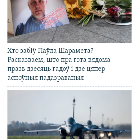
Хто забіў Паўла Шарамета?
Расказваем, што пра гэта вядома
празь дзесяць гадоў і дзе цяпер
асноўныя падазраваныя