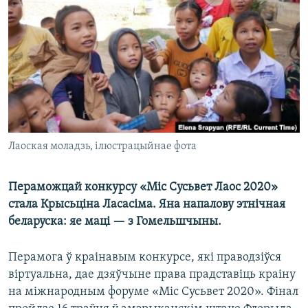
КУЛЬТУРА
МОВА
КАЛЯНДАР
НА ХВАЛЯХ СВАБОДЫ
Лаоская моладзь, ілюстрацыйнае фота
Пераможцай конкурсу «Міс Сусьвет Лаос 2020»
стала Крысьціна Ласасіма. Яна напалову этнічная
беларуска: яе маці — з Гомельшчыны.
Перамога ў краінавым конкурсе, які праводзіўся
віртуальна, дае дзяўчыне права прадставіць краіну
на міжнародным форуме «Міс Сусьвет 2020». Фінал