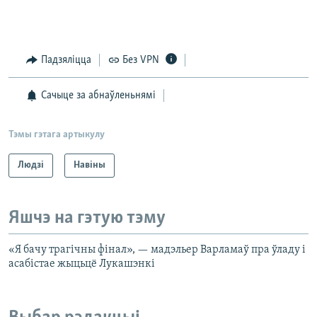
Падзяліцца
Без VPN
Сачыце за абнаўленьнямі
Тэмы гэтага артыкулу
Людзі
Навіны
Яшчэ на гэтую тэму
«Я бачу трагічны фінал», — мадэльер Варламаў пра ўладу і
асабістае жыцьцё Лукашэнкі