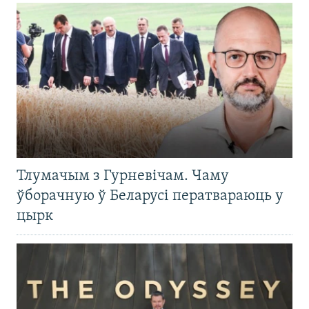
Тлумачым з Гурневічам. Чаму
ўборачную ў Беларусі ператвараюць у
цырк