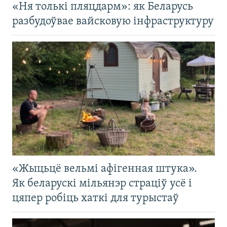
«Ня толькі пляцдарм»: як Беларусь
разбудоўвае вайсковую інфраструктуру
«Жыцьцё вельмі афігенная штука».
Як беларускі мільянэр страціў усё і
цяпер робіць хаткі для турыстаў