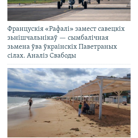
Францускія «Рафалі» замест савецкіх
зьнішчальнікаў — сымбалічная
зьмена ўва ўкраінскіх Паветраных
сілах. Аналіз Свабоды