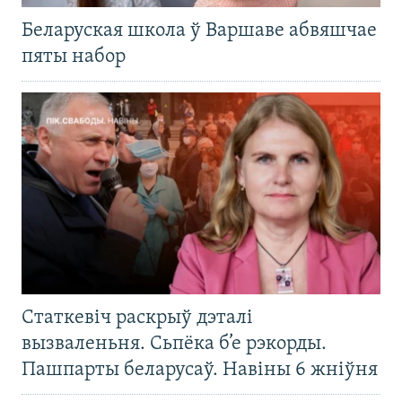
Беларуская школа ў Варшаве абвяшчае
пяты набор
Статкевіч раскрыў дэталі
вызваленьня. Сьпёка б’е рэкорды.
Пашпарты беларусаў. Навіны 6 жніўня