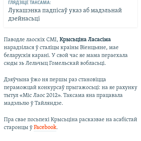
ГЛЯДЗІЦЕ ТАКСАМА:
Лукашэнка падпісаў указ аб мадэльнай
дзейнасьці
Паводле лаоскіх СМІ,
Крысьціна Ласасіма
нарадзілася ў сталіцы краіны Віенцьяне, мае
беларускія карані. У свой час яе мама пераехала
сюды зь Лельчыц Гомельскай вобласьці.
Дзяўчына ўжо ня першы раз становіцца
пераможцай конкурсаў прыгажосьці: на яе рахунку
тытул «Міс Лаос 2012». Таксама яна працавала
мадэльлю ў Тайляндзе.
Пра свае посьпехі Крысьціна расказвае на асабістай
старонцы ў
Facebook
.