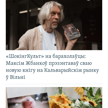
«ШокінгКульт» на барахолаўцы:
Максім Жбанкоў прэзэнтаваў сваю
новую кнігу на Кальварыйскім рынку
ў Вільні