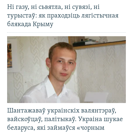
Ні газу, ні сьвятла, ні сувязі, ні
турыстаў: як праходзіць лягістычная
блякада Крыму
Шантажаваў украінскіх валянтэраў,
вайскоўцаў, палітыкаў. Украіна шукае
беларуса, які займаўся «чорным