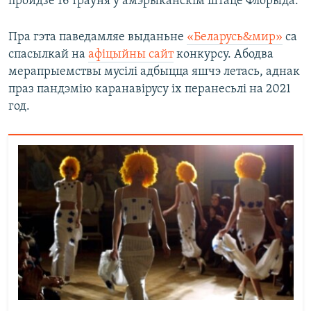
пройдзе 16 траўня ў амэрыканскім штаце Флорыда.
Пра гэта паведамляе выданьне
«Беларусь&мир»
са
спасылкай на
афіцыйны сайт
конкурсу. Абодва
мерапрыемствы мусілі адбыцца яшчэ летась, аднак
праз пандэмію каранавірусу іх перанесьлі на 2021
год.