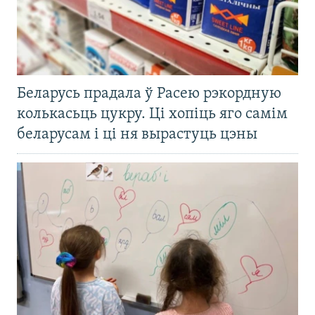
Беларусь прадала ў Расею рэкордную
колькасьць цукру. Ці хопіць яго самім
беларусам і ці ня вырастуць цэны