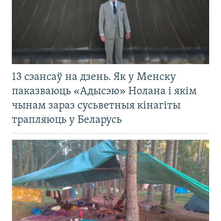
13 сэансаў на дзень. Як у Менску
паказваюць «Адысэю» Нолана і якім
чынам зараз сусьветныя кінагіты
трапляюць у Беларусь