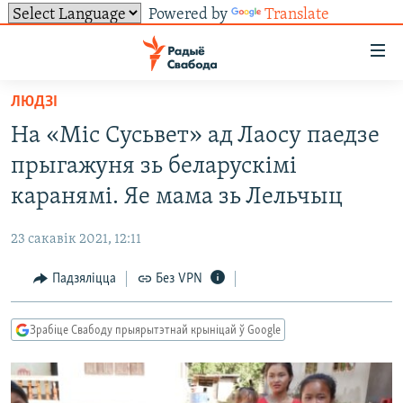
Powered by
Translate
Лінкі
ўнівэрсальнага
доступу
ЛЮДЗІ
НАВІНЫ
Перайсьці
На «Міс Сусьвет» ад Лаосу паедзе
да
ТОЛЬКІ НА СВАБОДЗЕ
УСЕ НАВІНЫ
прыгажуня зь беларускімі
галоўнага
СУВЯЗЬ
ВІДЭА І ФОТА
ТЭСТЫ
зьместу
каранямі. Яе мама зь Лельчыц
Перайсьці
ПАДПІСАЦЦА
ЛЮДЗІ
БЛОГІ
АБЫСЬЦІ БЛЯКАВАНЬНЕ
да
23 сакавік 2021, 12:11
ПАЛІТЫКА
ГІСТОРЫЯ НА СВАБОДЗЕ
ПАДЗЯЛІЦЦА ІНФАРМАЦЫЯЙ
RSS
галоўнай
САЧЫЦЕ ЗА АБНАЎЛЕНЬНЯМІ
Падзяліцца
Без VPN
навігацыі
ЭКАНОМІКА
ПАДКАСТЫ
ПАДКАСТЫ
Перайсьці
ВАЙНА
КНІГІ
FACEBOOK
да
Зрабіце Свабоду прыярытэтнай крыніцай ў Google
БЕЛАРУСЫ НА ВАЙНЕ
АЎДЫЁКНІГІ
TWITTER
пошуку
ПАЛІТВЯЗЬНІ
PREMIUM
Усе сайты РС/РСЭ