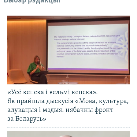
Выбар рэдакцыі
«Усё кепска і вельмі кепска».
Як прайшла дыскусія «Мова, культура,
адукацыя і мэдыя: нябачны фронт
за Беларусь»