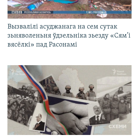
Вызвалілі асуджанага на сем сутак
зьняволеньня ўдзельніка зьезду «Сям’і
вясёлкі» пад Расонамі