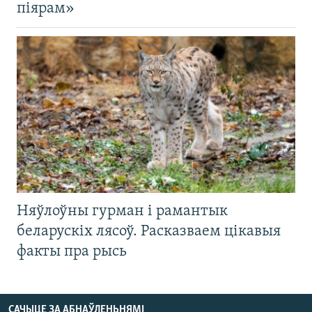
піярам»
Няўлоўны гурман і рамантык
беларускіх лясоў. Расказваем цікавыя
факты пра рысь
САЧЫЦЕ ЗА АБНАЎЛЕНЬНЯМІ