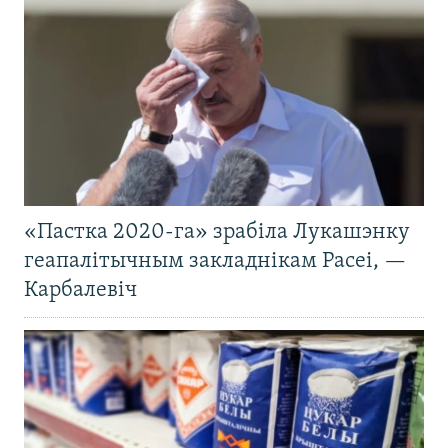
«Пастка 2020-га» зрабіла Лукашэнку
геапалітычным закладнікам Расеі, —
Карбалевіч