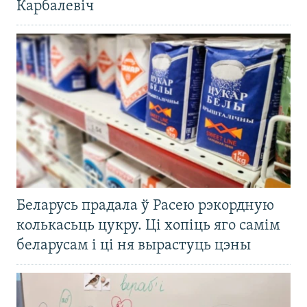
Карбалевіч
Беларусь прадала ў Расею рэкордную
колькасьць цукру. Ці хопіць яго самім
беларусам і ці ня вырастуць цэны