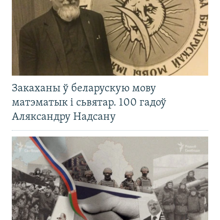
Закаханы ў беларускую мову
матэматык і сьвятар. 100 гадоў
Аляксандру Надсану