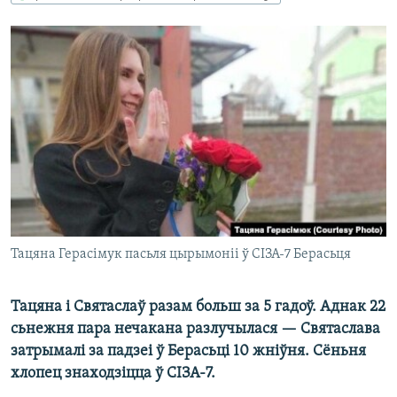
КУЛЬТУРА
МОВА
КАЛЯНДАР
НА ХВАЛЯХ СВАБОДЫ
Тацяна Герасімук пасьля цырымоніі ў СІЗА-7 Берасьця
Тацяна і Святаслаў разам больш за 5 гадоў. Аднак 22
сьнежня пара нечакана разлучылася — Святаслава
затрымалі за падзеі ў Берасьці 10 жніўня. Сёньня
хлопец знаходзіцца ў СІЗА-7.