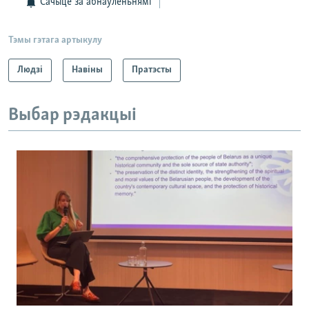
Сачыце за абнаўленьнямі
Тэмы гэтага артыкулу
Людзі
Навіны
Пратэсты
Выбар рэдакцыі