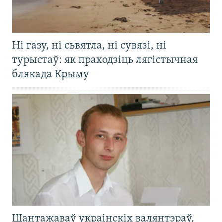
Ні газу, ні сьвятла, ні сувязі, ні
турыстаў: як праходзіць лягістычная
блякада Крыму
Шантажаваў украінскіх валянтэраў,