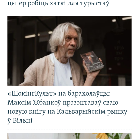
цяпер робіць хаткі для турыстаў
«ШокінгКульт» на барахолаўцы:
Максім Жбанкоў прэзэнтаваў сваю
новую кнігу на Кальварыйскім рынку
ў Вільні