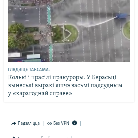
ГЛЯДЗІЦЕ ТАКСАМА:
Колькі і прасілі пракуроры. У Берасьці
вынесьлі выракі яшчэ васьмі падсудным
у «карагоднай справе»
Падзяліцца
Без VPN