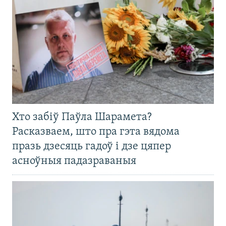
Хто забіў Паўла Шарамета?
Расказваем, што пра гэта вядома
празь дзесяць гадоў і дзе цяпер
асноўныя падазраваныя