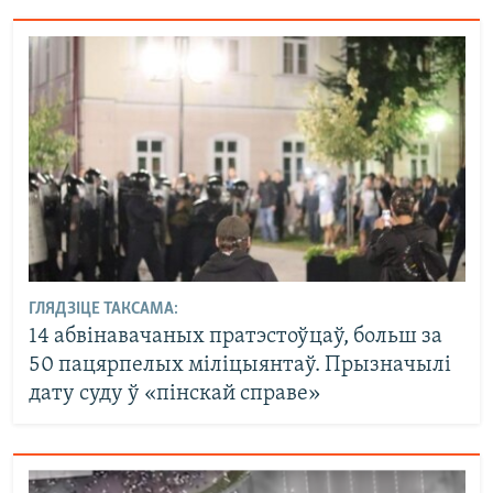
ГЛЯДЗІЦЕ ТАКСАМА:
14 абвінавачаных пратэстоўцаў, больш за
50 пацярпелых міліцыянтаў. Прызначылі
дату суду ў «пінскай справе»