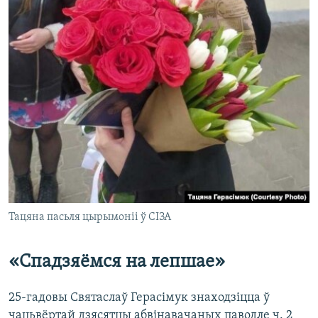
Тацяна пасьля цырымоніі ў СІЗА
«Спадзяёмся на лепшае»
25-гадовы Святаслаў Герасімук знаходзіцца ў
чацьвёртай дзясятцы абвінавачаных паводле ч. 2