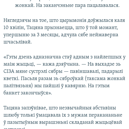
жонкай. На заканчэньне пара пацалавалася.
Нягледзячы на тое, што цырымонія доўжылася каля
10 хвілін, Тацяна прызнаецца, што ў той момант,
упершыню за 3 месяцы, адчула сябе неймаверна
шчасьлівай.
«Гэты дзень адназначна стаў адным з найлепшых у
маім жыцьці, — кажа дзяўчына. — На выхадзе зь
СІЗА мяне сустрэлі сябры — павіншавалі, падарылі
кветкі. Пасьля разам зь сяброўкай (таксама жонкай
палітвязьня) мы пайшлі ў кавярню. На гэтым
банкет закончыўся».
Тацяна запэўнівае, што незвычайныя абставіны
шлюбу толькі ўмацавала іх з мужам перакананьне
ў пазытыўным вырашэньні складанай жыцьцёвай