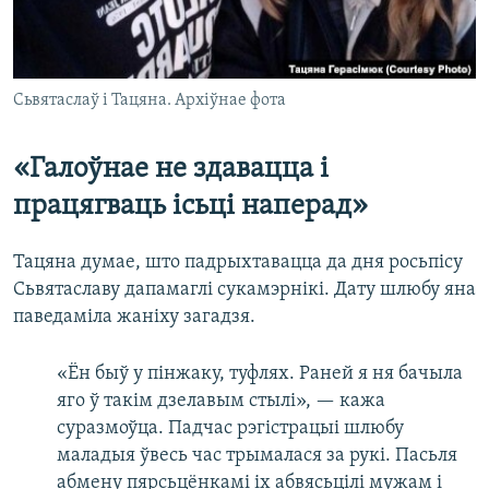
Сьвятаслаў і Тацяна. Архіўнае фота
«Галоўнае не здавацца і
працягваць ісьці наперад»
Тацяна думае, што падрыхтавацца да дня росьпісу
Сьвятаславу дапамаглі сукамэрнікі. Дату шлюбу яна
паведаміла жаніху загадзя.
«Ён быў у пінжаку, туфлях. Раней я ня бачыла
яго ў такім дзелавым стылі», — кажа
суразмоўца. Падчас рэгістрацыі шлюбу
маладыя ўвесь час трымалася за рукі. Пасьля
абмену пярсьцёнкамі іх абвясьцілі мужам і