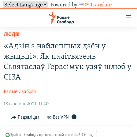
Powered by
Translate
Лінкі
ўнівэрсальнага
доступу
ЛЮДЗІ
НАВІНЫ
Перайсьці
«Адзін з найлепшых дзён у
да
ТОЛЬКІ НА СВАБОДЗЕ
УСЕ НАВІНЫ
жыцьці». Як палітвязень
галоўнага
СУВЯЗЬ
ВІДЭА І ФОТА
ТЭСТЫ
зьместу
Сьвятаслаў Герасімук узяў шлюб у
Перайсьці
ПАДПІСАЦЦА
ЛЮДЗІ
БЛОГІ
АБЫСЬЦІ БЛЯКАВАНЬНЕ
СІЗА
да
ПАЛІТЫКА
ГІСТОРЫЯ НА СВАБОДЗЕ
ПАДЗЯЛІЦЦА ІНФАРМАЦЫЯЙ
RSS
галоўнай
САЧЫЦЕ ЗА АБНАЎЛЕНЬНЯМІ
Радыё Свабода
навігацыі
ЭКАНОМІКА
ПАДКАСТЫ
ПАДКАСТЫ
Перайсьці
18 сакавік 2021, 11:20
ВАЙНА
КНІГІ
FACEBOOK
да
Падзяліцца
Без VPN
БЕЛАРУСЫ НА ВАЙНЕ
АЎДЫЁКНІГІ
TWITTER
пошуку
ПАЛІТВЯЗЬНІ
PREMIUM
Усе сайты РС/РСЭ
Зрабіце Свабоду прыярытэтнай крыніцай ў Google