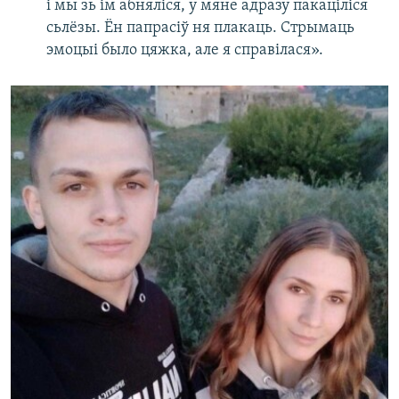
і мы зь ім абняліся, у мяне адразу пакаціліся
сьлёзы. Ён папрасіў ня плакаць. Стрымаць
эмоцыі было цяжка, але я справілася».