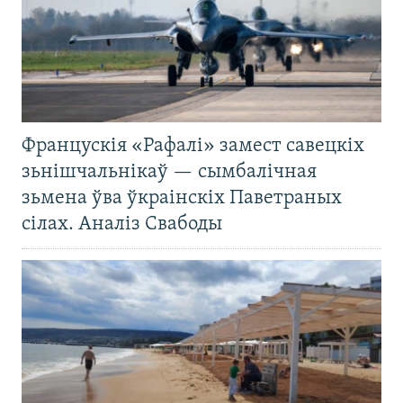
Францускія «Рафалі» замест савецкіх
зьнішчальнікаў — сымбалічная
зьмена ўва ўкраінскіх Паветраных
сілах. Аналіз Свабоды