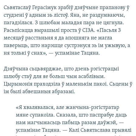
Сьвятаслаў Герасімук зрабіў дзяўчыне прапанову ў
студзені ў адным зь лістоў. Яна, не раздумваючы,
пагадзілася. З шлюбам маладая пара не цягнула.
Расьпісацца вырашылі проста ў СІЗА. «Пасьля 3
месяцаў расстаньня я да апошняга не магла
паверыць, што нарэшце сустрэнуся зь ім ужывую, а
ня толькі ў снах», — успамінае Тацяна.
Дзяўчына сьцьвярджае, што дзень рэгістрацыі
шлюбу стаў для яе больш чым асаблівым.
Цырымонія праходзіла ў маленькім пакоі. Сьцены ў
ім былі абвешаныя абразамі.
«Я хвалявалася, але жанчына-рэгістратар
мяне супакоіла. Сказала, што паспрабуе даць
нам магчымасьць пабыць разам даўжэй, —
успамінае Тацяна. — Калі Сьвятаслава прывялі