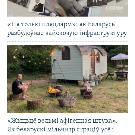
«Ня толькі пляцдарм»: як Беларусь
разбудоўвае вайсковую інфраструктуру
«Жыцьцё вельмі афігенная штука».
Як беларускі мільянэр страціў усё і