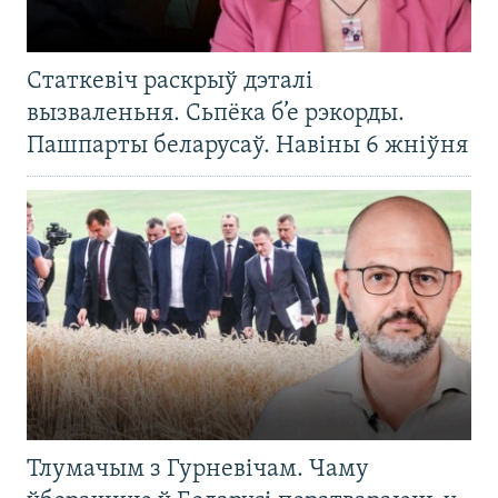
Статкевіч раскрыў дэталі
вызваленьня. Сьпёка б’е рэкорды.
Пашпарты беларусаў. Навіны 6 жніўня
Тлумачым з Гурневічам. Чаму