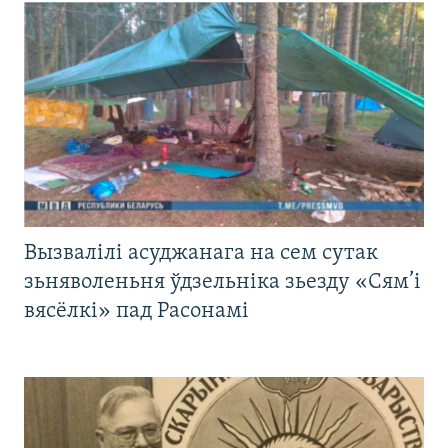
Вызвалілі асуджанага на сем сутак
зьняволеньня ўдзельніка зьезду «Сям’і
вясёлкі» пад Расонамі