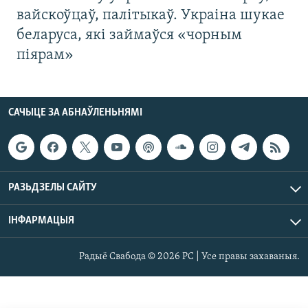
вайскоўцаў, палітыкаў. Украіна шукае
беларуса, які займаўся «чорным
піярам»
САЧЫЦЕ ЗА АБНАЎЛЕНЬНЯМІ
РАЗЬДЗЕЛЫ САЙТУ
ІНФАРМАЦЫЯ
Радыё Свабода © 2026 РС | Усе правы захаваныя.