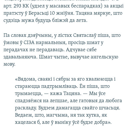
арт. 293 КК (удзел у масавых беспарадках) за акцыі
пратэсту ў Берасьці 10 жніўня. Тацяна мяркуе, што
судзіць мужа будуць бліжэй да лета.
Па словах дзяўчыны, у лістах Святаслаў піша, што
ўмовы ў СІЗА нармальныя, просіць шмат у
перадачах не перадаваць. Адчувае сябе
здавальняюча. Шмат чытае, вывучае ангельскую
мову.
«Вядома, сваякі і сябры за яго хвалююцца і
стараюцца падтрымліваць. Ён піша, што
трымаецца, — кажа Тацяна. — Мы ўсе
спадзяёмся на лепшае, але гатовыя да любога
раскладу. Будзем дамагацца свайго шчасьця.
Ведаем, што, магчыма, ня так хутка, як
хацелася б, але ў выніку ўсё будзе добра».