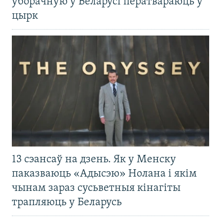
ўборачную ў Беларусі ператвараюць у
цырк
13 сэансаў на дзень. Як у Менску
паказваюць «Адысэю» Нолана і якім
чынам зараз сусьветныя кінагіты
трапляюць у Беларусь