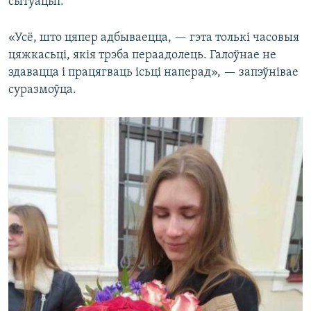
сытуацыі.
«Усё, што цяпер адбываецца, — гэта толькі часовыя
цяжкасьці, якія трэба пераадолець. Галоўнае не
здавацца і працягваць ісьці наперад», — запэўнівае
суразмоўца.