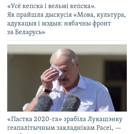
«Усё кепска і вельмі кепска».
Як прайшла дыскусія «Мова, культура,
адукацыя і мэдыя: нябачны фронт
за Беларусь»
«Пастка 2020-га» зрабіла Лукашэнку
геапалітычным закладнікам Расеі, —