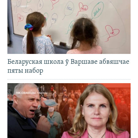
Беларуская школа ў Варшаве абвяшчае
пяты набор