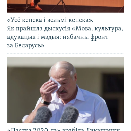
«Усё кепска і вельмі кепска».
Як прайшла дыскусія «Мова, культура,
адукацыя і мэдыя: нябачны фронт
за Беларусь»
«Пастка 2020-га» зрабіла Лукашэнку