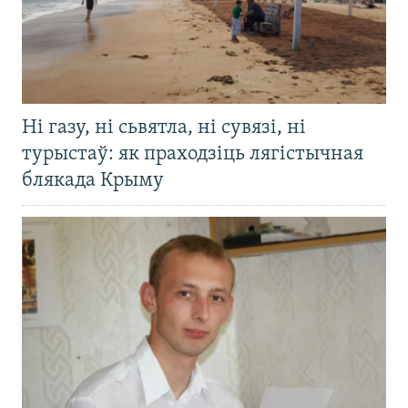
Ні газу, ні сьвятла, ні сувязі, ні
турыстаў: як праходзіць лягістычная
блякада Крыму