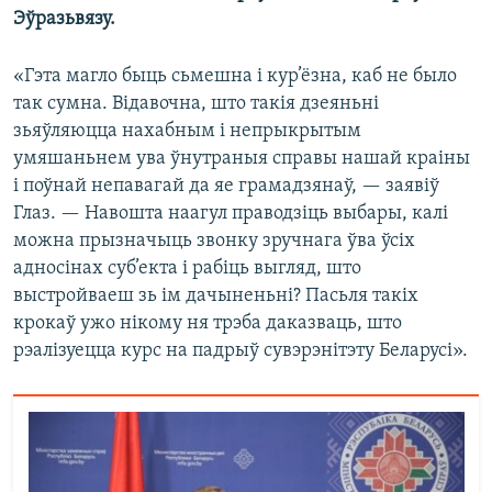
Эўразьвязу.
«Гэта магло быць сьмешна і кур’ёзна, каб не было
так сумна. Відавочна, што такія дзеяньні
зьяўляюцца нахабным і непрыкрытым
умяшаньнем ува ўнутраныя справы нашай краіны
і поўнай непавагай да яе грамадзянаў, — заявіў
Глаз. — Навошта наагул праводзіць выбары, калі
можна прызначыць звонку зручнага ўва ўсіх
адносінах суб’екта і рабіць выгляд, што
выстройваеш зь ім дачыненьні? Пасьля такіх
крокаў ужо нікому ня трэба даказваць, што
рэалізуецца курс на падрыў сувэрэнітэту Беларусі».​