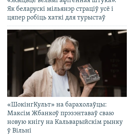
«Жыцьцё вельмі афігенная штука».
Як беларускі мільянэр страціў усё і
цяпер робіць хаткі для турыстаў
«ШокінгКульт» на барахолаўцы:
Максім Жбанкоў прэзэнтаваў сваю
новую кнігу на Кальварыйскім рынку
ў Вільні