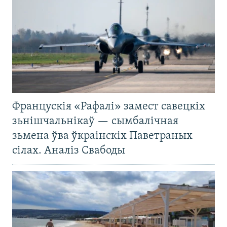
Францускія «Рафалі» замест савецкіх
зьнішчальнікаў — сымбалічная
зьмена ўва ўкраінскіх Паветраных
сілах. Аналіз Свабоды