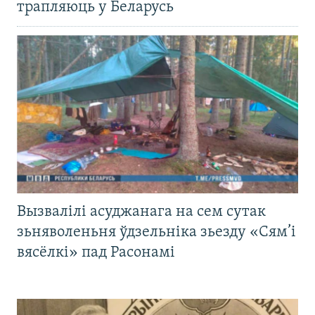
трапляюць у Беларусь
Вызвалілі асуджанага на сем сутак
зьняволеньня ўдзельніка зьезду «Сям’і
вясёлкі» пад Расонамі