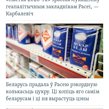
геапалітычным закладнікам Расеі, —
Карбалевіч
Беларусь прадала ў Расею рэкордную
колькасьць цукру. Ці хопіць яго самім
беларусам і ці ня вырастуць цэны