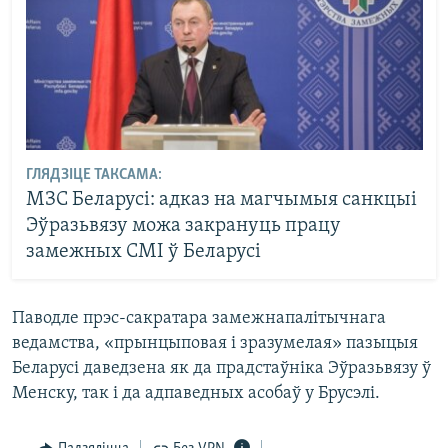
ГЛЯДЗІЦЕ ТАКСАМА:
МЗС Беларусі: адказ на магчымыя санкцыі
Эўразьвязу можа закрануць працу
замежных СМІ ў Беларусі
Паводле прэс-сакратара замежнапалітычнага
ведамства, «прынцыповая і зразумелая» пазыцыя
Беларусі даведзена як да прадстаўніка Эўразьвязу ў
Менску, так і да адпаведных асобаў у Брусэлі.