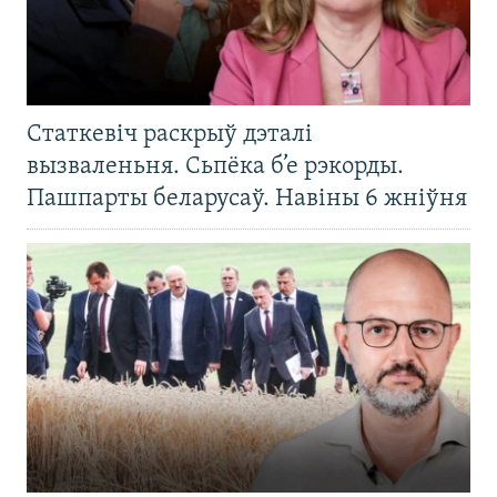
Статкевіч раскрыў дэталі
вызваленьня. Сьпёка б’е рэкорды.
Пашпарты беларусаў. Навіны 6 жніўня