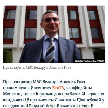
КУЛЬТУРА
МОВА
КАЛЯНДАР
НА ХВАЛЯХ СВАБОДЫ
Прадстаўнік МЗС Беларусі Анатоль Глаз
Прэс-сакратар МЗС Беларусі Анатоль Глаз
пракамэнтаваў агенцтву
БелТА
, як афіцыйны
Менск ацэньвае інфармацыю пра ўдзел 21 верасьня
кандыдаткі ў прэзыдэнты Сьвятланы Ціханоўскай у
паседжаньні Рады міністраў замежных спраў