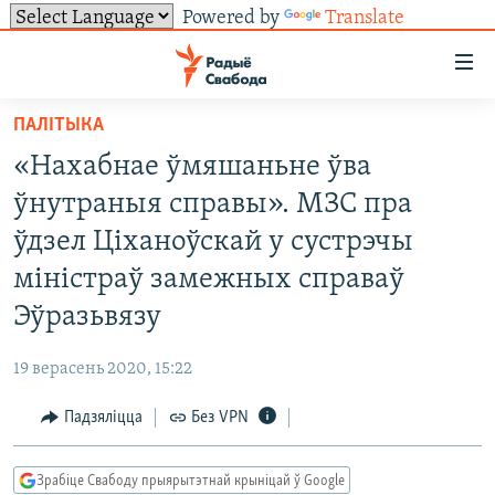
Powered by
Translate
Лінкі
ўнівэрсальнага
доступу
ПАЛІТЫКА
НАВІНЫ
Перайсьці
«Нахабнае ўмяшаньне ўва
да
ТОЛЬКІ НА СВАБОДЗЕ
УСЕ НАВІНЫ
ўнутраныя справы». МЗС пра
галоўнага
СУВЯЗЬ
ВІДЭА І ФОТА
ТЭСТЫ
зьместу
ўдзел Ціханоўскай у сустрэчы
Перайсьці
ПАДПІСАЦЦА
ЛЮДЗІ
БЛОГІ
АБЫСЬЦІ БЛЯКАВАНЬНЕ
міністраў замежных справаў
да
ПАЛІТЫКА
ГІСТОРЫЯ НА СВАБОДЗЕ
ПАДЗЯЛІЦЦА ІНФАРМАЦЫЯЙ
RSS
Эўразьвязу
галоўнай
САЧЫЦЕ ЗА АБНАЎЛЕНЬНЯМІ
навігацыі
ЭКАНОМІКА
ПАДКАСТЫ
ПАДКАСТЫ
19 верасень 2020, 15:22
Перайсьці
ВАЙНА
КНІГІ
FACEBOOK
да
Падзяліцца
Без VPN
БЕЛАРУСЫ НА ВАЙНЕ
АЎДЫЁКНІГІ
TWITTER
пошуку
ПАЛІТВЯЗЬНІ
PREMIUM
Усе сайты РС/РСЭ
Зрабіце Свабоду прыярытэтнай крыніцай ў Google