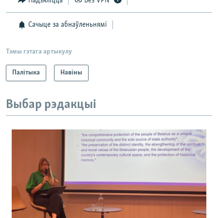
Падзяліцца
Без VPN
Сачыце за абнаўленьнямі
Тэмы гэтага артыкулу
Палітыка
Навіны
Выбар рэдакцыі