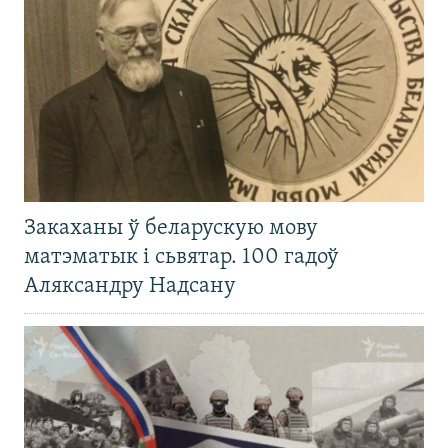
Закаханы ў беларускую мову
матэматык і сьвятар. 100 гадоў
Аляксандру Надсану