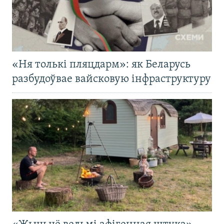
«Ня толькі пляцдарм»: як Беларусь
разбудоўвае вайсковую інфраструктуру