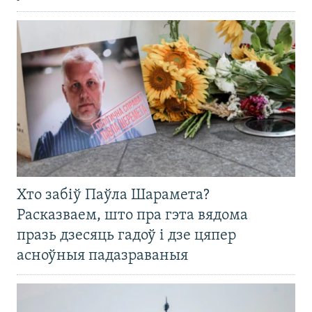
Хто забіў Паўла Шарамета?
Расказваем, што пра гэта вядома
празь дзесяць гадоў і дзе цяпер
асноўныя падазраваныя