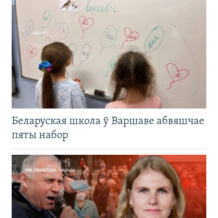
Беларуская школа ў Варшаве абвяшчае
пяты набор