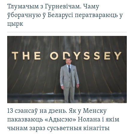
Тлумачым з Гурневічам. Чаму
ўборачную ў Беларусі ператвараюць у
цырк
13 сэансаў на дзень. Як у Менску
паказваюць «Адысэю» Нолана і якім
чынам зараз сусьветныя кінагіты