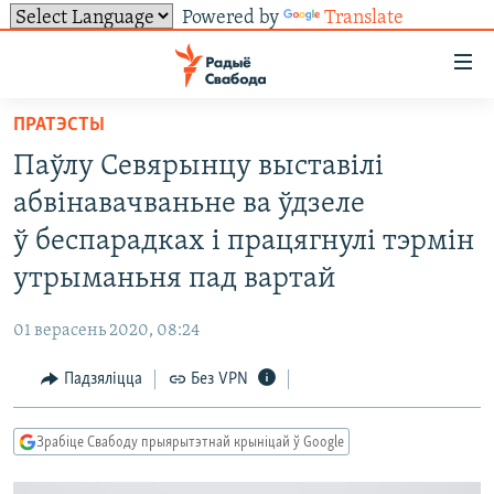
Powered by
Translate
Лінкі
ўнівэрсальнага
доступу
ПРАТЭСТЫ
НАВІНЫ
Перайсьці
Паўлу Севярынцу выставілі
да
ТОЛЬКІ НА СВАБОДЗЕ
УСЕ НАВІНЫ
абвінавачваньне ва ўдзеле
галоўнага
СУВЯЗЬ
ВІДЭА І ФОТА
ТЭСТЫ
зьместу
ў беспарадках і працягнулі тэрмін
Перайсьці
ПАДПІСАЦЦА
ЛЮДЗІ
БЛОГІ
АБЫСЬЦІ БЛЯКАВАНЬНЕ
утрыманьня пад вартай
да
ПАЛІТЫКА
ГІСТОРЫЯ НА СВАБОДЗЕ
ПАДЗЯЛІЦЦА ІНФАРМАЦЫЯЙ
RSS
галоўнай
САЧЫЦЕ ЗА АБНАЎЛЕНЬНЯМІ
01 верасень 2020, 08:24
навігацыі
ЭКАНОМІКА
ПАДКАСТЫ
ПАДКАСТЫ
Перайсьці
Падзяліцца
Без VPN
ВАЙНА
КНІГІ
FACEBOOK
да
БЕЛАРУСЫ НА ВАЙНЕ
АЎДЫЁКНІГІ
TWITTER
пошуку
Зрабіце Свабоду прыярытэтнай крыніцай ў Google
ПАЛІТВЯЗЬНІ
PREMIUM
Усе сайты РС/РСЭ