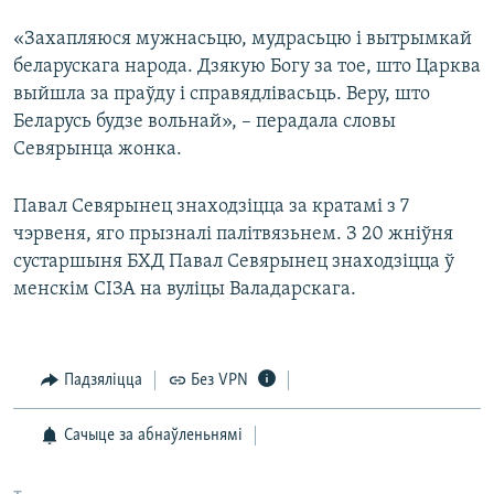
«Захапляюся мужнасьцю, мудрасьцю і вытрымкай
беларускага народа. Дзякую Богу за тое, што Царква
выйшла за праўду і справядлівасьць. Веру, што
Беларусь будзе вольнай», – перадала словы
Севярынца жонка.
Павал Севярынец знаходзіцца за кратамі з 7
чэрвеня, яго прызналі палітвязьнем. З 20 жніўня
сустаршыня БХД Павал Севярынец знаходзіцца ў
менскім СІЗА на вуліцы Валадарскага.
Падзяліцца
Без VPN
Сачыце за абнаўленьнямі