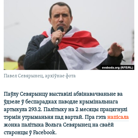
КУЛЬТУРА
МОВА
КАЛЯНДАР
НА ХВАЛЯХ СВАБОДЫ
Павел Севярынец, архіўнае фота
Паўлу Севярынцу выставілі абвінавачваньне ва
ўдзеле ў беспарадках паводле крымінальнага
артыкула 293.2. Палітыку на 2 месяцы працягнулі
тэрмін утрыманьня пад вартай. Пра гэта
напісала
жонка палітыка Вольга Севярынец на сваёй
старонцы ў Facebook.