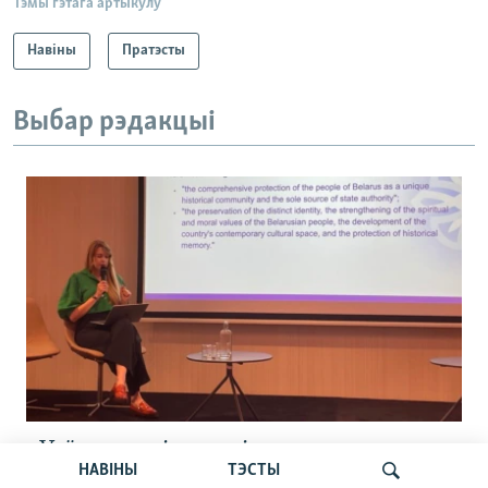
Тэмы гэтага артыкулу
Навіны
Пратэсты
Выбар рэдакцыі
«Усё кепска і вельмі кепска».
НАВІНЫ
ТЭСТЫ
Як прайшла дыскусія «Мова, культура,