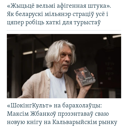
«Жыцьцё вельмі афігенная штука».
Як беларускі мільянэр страціў усё і
цяпер робіць хаткі для турыстаў
«ШокінгКульт» на барахолаўцы:
Максім Жбанкоў прэзэнтаваў сваю
новую кнігу на Кальварыйскім рынку