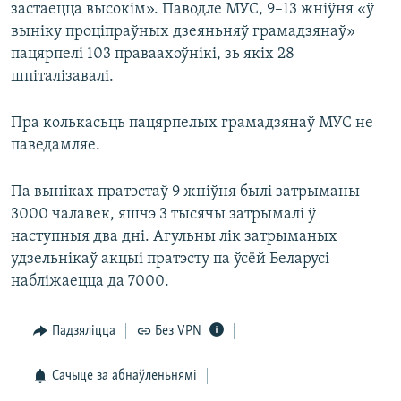
застаецца высокім». Паводле МУС, 9–13 жніўня «ў
выніку проціпраўных дзеяньняў грамадзянаў»
пацярпелі 103 праваахоўнікі, зь якіх 28
шпіталізавалі.
Пра колькасьць пацярпелых грамадзянаў МУС не
паведамляе.
Па выніках пратэстаў 9 жніўня былі затрыманы
3000 чалавек, яшчэ 3 тысячы затрымалі ў
наступныя два дні. Агульны лік затрыманых
удзельнікаў акцыі пратэсту па ўсёй Беларусі
набліжаецца да 7000.
Падзяліцца
Без VPN
Сачыце за абнаўленьнямі