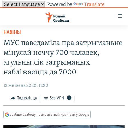
Powered by
Translate
Лінкі
ўнівэрсальнага
доступу
НАВІНЫ
НАВІНЫ
Перайсьці
МУС паведаміла пра затрыманьне
да
ТОЛЬКІ НА СВАБОДЗЕ
УСЕ НАВІНЫ
мінулай ноччу 700 чалавек,
галоўнага
СУВЯЗЬ
ВІДЭА І ФОТА
ТЭСТЫ
зьместу
агульны лік затрыманых
Перайсьці
ПАДПІСАЦЦА
ЛЮДЗІ
БЛОГІ
АБЫСЬЦІ БЛЯКАВАНЬНЕ
набліжаецца да 7000
да
ПАЛІТЫКА
ГІСТОРЫЯ НА СВАБОДЗЕ
ПАДЗЯЛІЦЦА ІНФАРМАЦЫЯЙ
RSS
галоўнай
САЧЫЦЕ ЗА АБНАЎЛЕНЬНЯМІ
13 жнівень 2020, 11:20
навігацыі
ЭКАНОМІКА
ПАДКАСТЫ
ПАДКАСТЫ
Перайсьці
Падзяліцца
Без VPN
ВАЙНА
КНІГІ
FACEBOOK
да
БЕЛАРУСЫ НА ВАЙНЕ
АЎДЫЁКНІГІ
TWITTER
пошуку
Зрабіце Свабоду прыярытэтнай крыніцай ў Google
ПАЛІТВЯЗЬНІ
PREMIUM
Усе сайты РС/РСЭ