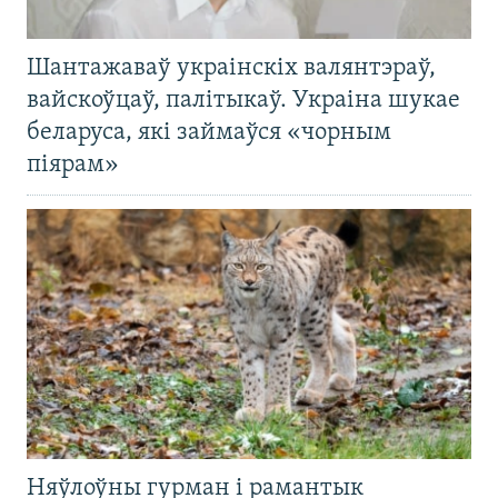
Шантажаваў украінскіх валянтэраў,
вайскоўцаў, палітыкаў. Украіна шукае
беларуса, які займаўся «чорным
піярам»
Няўлоўны гурман і рамантык