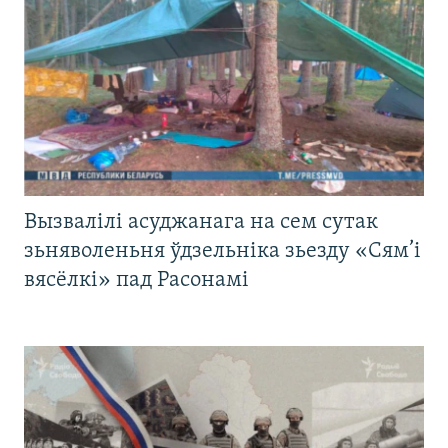
Вызвалілі асуджанага на сем сутак
зьняволеньня ўдзельніка зьезду «Сям’і
вясёлкі» пад Расонамі