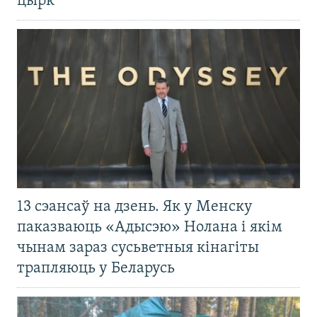
цырк
13 сэансаў на дзень. Як у Менску
паказваюць «Адысэю» Нолана і якім
чынам зараз сусьветныя кінагіты
трапляюць у Беларусь