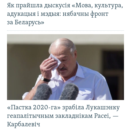
Як прайшла дыскусія «Мова, культура,
адукацыя і мэдыя: нябачны фронт
за Беларусь»
«Пастка 2020-га» зрабіла Лукашэнку
геапалітычным закладнікам Расеі, —
Карбалевіч