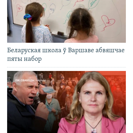
Беларуская школа ў Варшаве абвяшчае
пяты набор