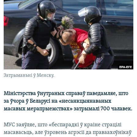
КУЛЬТУРА
МОВА
КАЛЯНДАР
НА ХВАЛЯХ СВАБОДЫ
Затрыманьні ў Менску.
Міністэрства ўнутраных справаў паведамляе, што
за ўчора ў Беларусі на «несанкцыянаваных
масавых мерапрыемствах» затрымалі 700 чалавек.
МУС заяўляе, што «беспарадкі ў краіне страцілі
масавасьць, але ўзровень агрэсіі да праваахоўнікаў