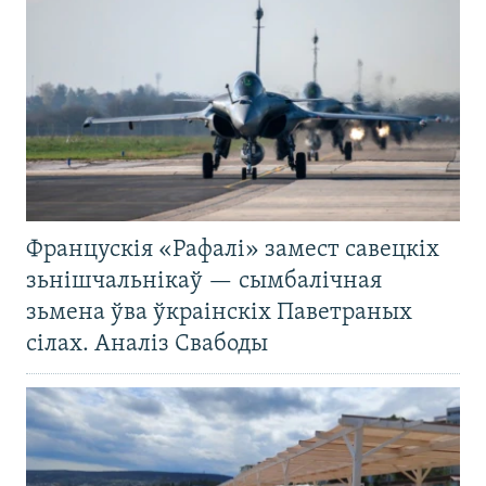
Францускія «Рафалі» замест савецкіх
зьнішчальнікаў — сымбалічная
зьмена ўва ўкраінскіх Паветраных
сілах. Аналіз Свабоды