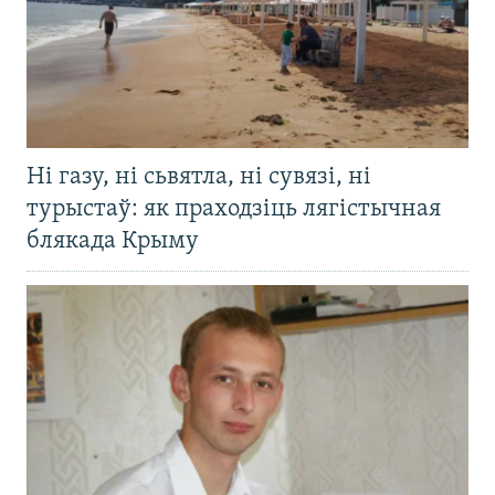
Ні газу, ні сьвятла, ні сувязі, ні
турыстаў: як праходзіць лягістычная
блякада Крыму