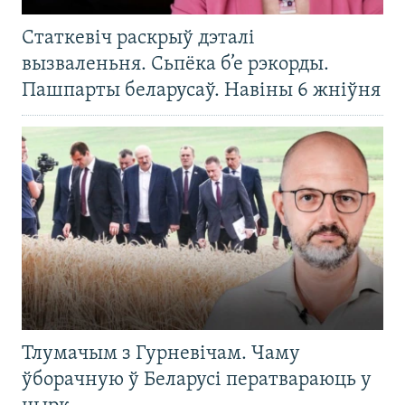
Статкевіч раскрыў дэталі
вызваленьня. Сьпёка б’е рэкорды.
Пашпарты беларусаў. Навіны 6 жніўня
Тлумачым з Гурневічам. Чаму
ўборачную ў Беларусі ператвараюць у