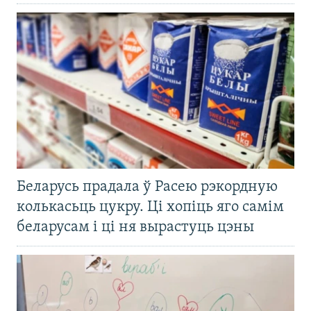
Беларусь прадала ў Расею рэкордную
колькасьць цукру. Ці хопіць яго самім
беларусам і ці ня вырастуць цэны