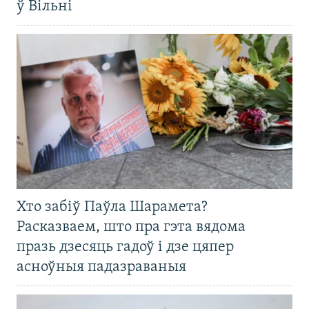
ў Вільні
Хто забіў Паўла Шарамета?
Расказваем, што пра гэта вядома
празь дзесяць гадоў і дзе цяпер
асноўныя падазраваныя