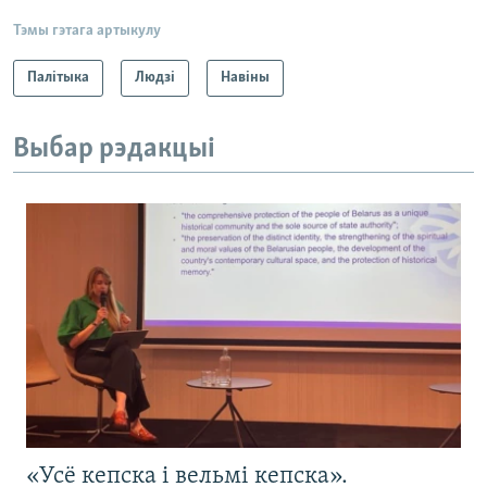
Тэмы гэтага артыкулу
Палітыка
Людзі
Навіны
Выбар рэдакцыі
«Усё кепска і вельмі кепска».