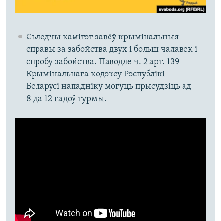
Сьледчы камітэт завёў крымінальныя
справы за забойства двух і больш чалавек і
спробу забойства. Паводле ч. 2 арт. 139
Крымінальнага кодэксу Рэспублікі
Беларусі нападніку могуць прысудзіць ад
8 да 12 гадоў турмы.