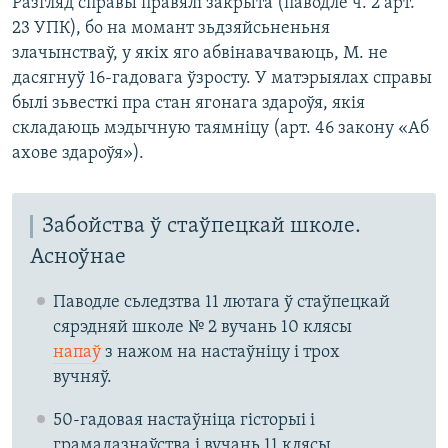
Разгляд справы правялі закрыта (паводле ч. 2 арт.
23 УПК), бо на момант зьдзяйсьненьня
злачынстваў, у якіх яго абвінавачваюць, М. не
дасягнуў 16-гадовага ўзросту. У матэрыялах справы
былі зьвесткі пра стан ягонага здароўя, якія
складаюць мэдычную таямніцу (арт. 46 закону «Аб
ахове здароўя»).
Забойства ў стаўпецкай школе.
Асноўнае
Паводле сьледзтва 11 лютага ў стаўпецкай
сярэдняй школе № 2 вучань 10 клясы
напаў
з нажом на настаўніцу і трох
вучняў.
50-гадовая настаўніца гісторыі і
грамадазнаўства і вучань 11 клясы