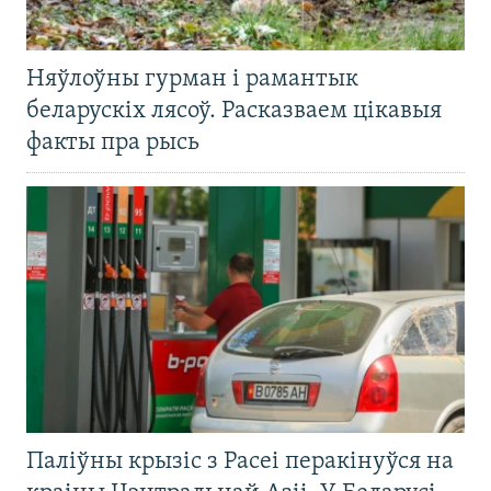
Няўлоўны гурман і рамантык
беларускіх лясоў. Расказваем цікавыя
факты пра рысь
Паліўны крызіс з Расеі перакінуўся на