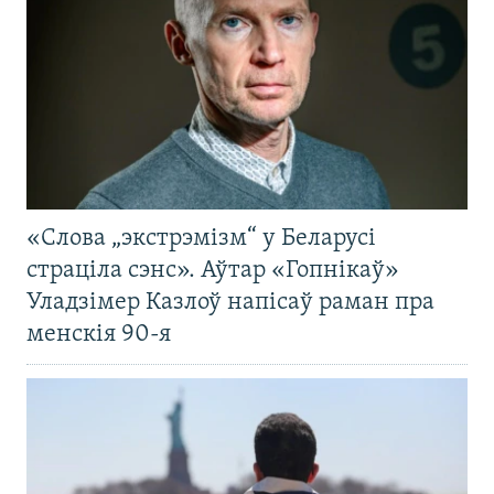
«Слова „экстрэмізм“ у Беларусі
страціла сэнс». Аўтар «Гопнікаў»
Уладзімер Казлоў напісаў раман пра
менскія 90-я