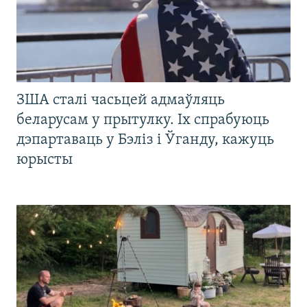
ЗША сталі часьцей адмаўляць
беларусам у прытулку. Іх спрабуюць
дэпартаваць у Бэліз і Ўганду, кажуць
юрысты