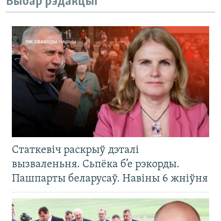
Выбар рэдакцыі
Статкевіч раскрыў дэталі
вызваленьня. Сьпёка б’е рэкорды.
Пашпарты беларусаў. Навіны 6 жніўня