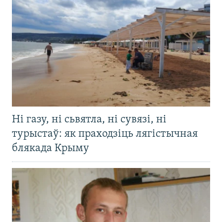
Ні газу, ні сьвятла, ні сувязі, ні
турыстаў: як праходзіць лягістычная
блякада Крыму