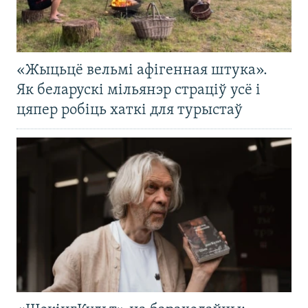
«Жыцьцё вельмі афігенная штука».
Як беларускі мільянэр страціў усё і
цяпер робіць хаткі для турыстаў