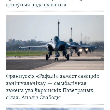
асноўныя падазраваныя
Францускія «Рафалі» замест савецкіх
зьнішчальнікаў — сымбалічная
зьмена ўва ўкраінскіх Паветраных
сілах. Аналіз Свабоды