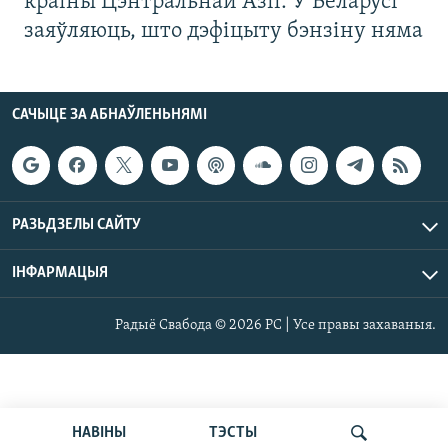
краіны Цэнтральнай Азіі. У Беларусі
заяўляюць, што дэфіцыту бэнзіну няма
САЧЫЦЕ ЗА АБНАЎЛЕНЬНЯМІ
РАЗЬДЗЕЛЫ САЙТУ
ІНФАРМАЦЫЯ
Радыё Свабода © 2026 РС | Усе правы захаваныя.
НАВІНЫ
ТЭСТЫ