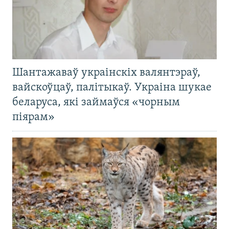
Шантажаваў украінскіх валянтэраў,
вайскоўцаў, палітыкаў. Украіна шукае
беларуса, які займаўся «чорным
піярам»