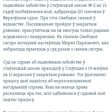
падвойнае забойства ў стаўпецкай школе № 2 на 13
гадоў пазбаўленьня волі, адбудзецца 20 сьнежня ў
Вярхоўным судзе. Пра гэта Свабодзе сказалі ў
ведамстве. Паседжаньне пройдзе ў закрытым
рэжыме, прысутнічаць на ім змогуць толькі родныя
асуджанага і пацярпелыя. Як сказала Свабодзе
сястра загінулай настаўніцы Марыі Пархімовіч, яна
зьбіраецца прыехаць у суд разам з сынам сястры.
Суд па справе аб падвойным забойстве ў
стаўпецкай школе праходзіў у Стоўпцах з 19 жніўня
па 11 верасьня ў закрытым рэжыме. Усе ўдзельнікі
працэсу далі падпіску аб неразгалошваньні
матэрыялаў справы. Яны ня маюць права
расказваць пра тое, што адбывалася ў судовай залі
падчас працэсу.