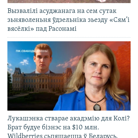
Вызвалілі асуджанага на сем сутак
зьняволеньня ўдзельніка зьезду «Сям’і
вясёлкі» пад Расонамі
Лукашэнка стварае акадэмію для Колі?
Брат будуе бізнэс на $10 млн.
Wildberries сьпяшаецца ў Беларусь.