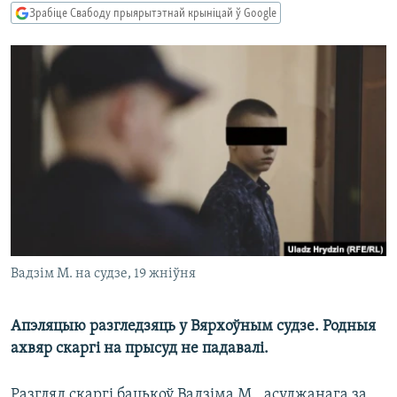
КУЛЬТУРА
МОВА
Зрабіце Свабоду прыярытэтнай крыніцай ў Google
КАЛЯНДАР
НА ХВАЛЯХ СВАБОДЫ
Вадзім М. на судзе, 19 жніўня
Апэляцыю разгледзяць у Вярхоўным судзе. Родныя
ахвяр скаргі на прысуд не падавалі.
Разгляд скаргі бацькоў Вадзіма М., асуджанага за