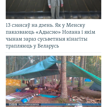
13 сэансаў на дзень. Як у Менску
паказваюць «Адысэю» Нолана і якім
чынам зараз сусьветныя кінагіты
трапляюць у Беларусь