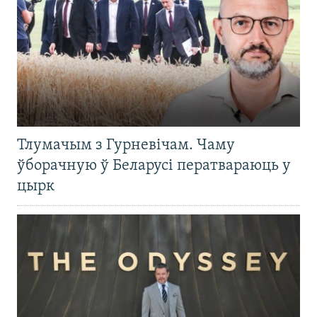
Тлумачым з Гурневічам. Чаму
ўборачную ў Беларусі ператвараюць у
цырк