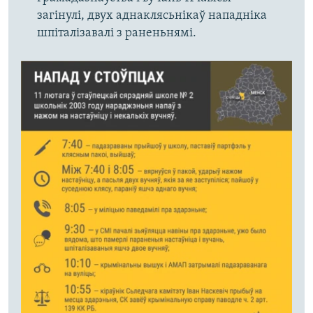
загінулі, двух аднаклясьнікаў нападніка
шпіталізавалі з раненьнямі.