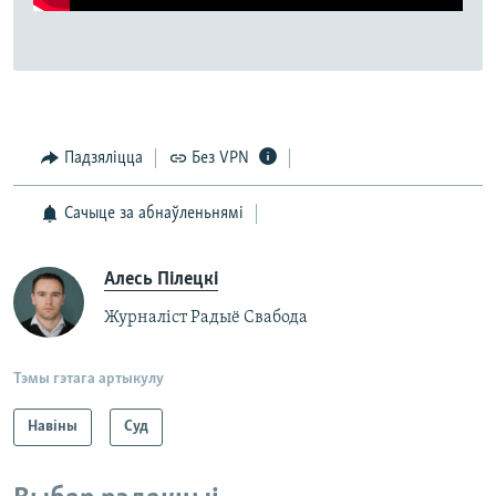
Падзяліцца
Без VPN
Сачыце за абнаўленьнямі
Алесь Пілецкі
Журналіст Радыё Свабода
Тэмы гэтага артыкулу
Навіны
Суд