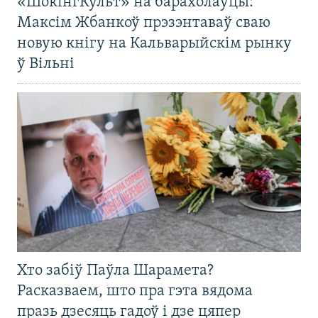
«ШокінгКульт» на барахолаўцы:
Максім Жбанкоў прэзэнтаваў сваю
новую кнігу на Кальварыйскім рынку
ў Вільні
Хто забіў Паўла Шарамета?
Расказваем, што пра гэта вядома
празь дзесяць гадоў і дзе цяпер