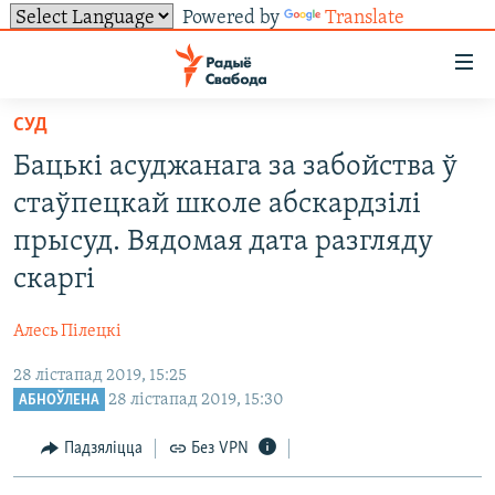
Powered by
Translate
Лінкі
ўнівэрсальнага
доступу
СУД
НАВІНЫ
Перайсьці
Бацькі асуджанага за забойства ў
да
ТОЛЬКІ НА СВАБОДЗЕ
УСЕ НАВІНЫ
стаўпецкай школе абскардзілі
галоўнага
СУВЯЗЬ
ВІДЭА І ФОТА
ТЭСТЫ
зьместу
прысуд. Вядомая дата разгляду
Перайсьці
ПАДПІСАЦЦА
ЛЮДЗІ
БЛОГІ
АБЫСЬЦІ БЛЯКАВАНЬНЕ
скаргі
да
ПАЛІТЫКА
ГІСТОРЫЯ НА СВАБОДЗЕ
ПАДЗЯЛІЦЦА ІНФАРМАЦЫЯЙ
RSS
галоўнай
САЧЫЦЕ ЗА АБНАЎЛЕНЬНЯМІ
Алесь Пілецкі
навігацыі
ЭКАНОМІКА
ПАДКАСТЫ
ПАДКАСТЫ
Перайсьці
28 лістапад 2019, 15:25
ВАЙНА
КНІГІ
FACEBOOK
28 лістапад 2019, 15:30
да
АБНОЎЛЕНА
БЕЛАРУСЫ НА ВАЙНЕ
АЎДЫЁКНІГІ
TWITTER
пошуку
Падзяліцца
Без VPN
ПАЛІТВЯЗЬНІ
PREMIUM
Усе сайты РС/РСЭ