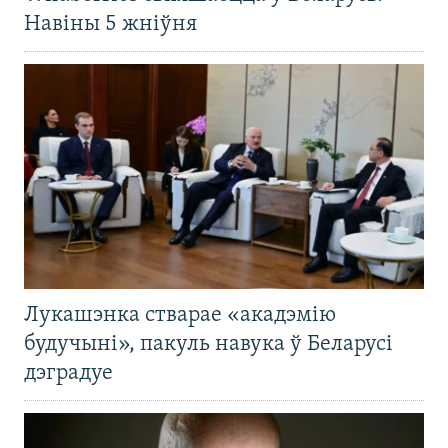
Навіны 5 жніўня
Лукашэнка стварае «акадэмію
будучыні», пакуль навука ў Беларусі
дэградуе