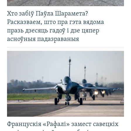
Хто забіў Паўла Шарамета?
Расказваем, што пра гэта вядома
празь дзесяць гадоў і дзе цяпер
асноўныя падазраваныя
Францускія «Рафалі» замест савецкіх