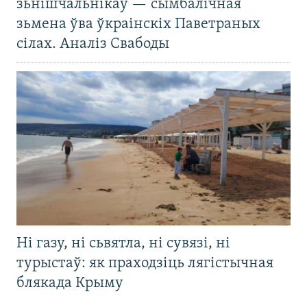
зьнішчальнікаў — сымбалічная
зьмена ўва ўкраінскіх Паветраных
сілах. Аналіз Свабоды
Ні газу, ні сьвятла, ні сувязі, ні
турыстаў: як праходзіць лягістычная
блякада Крыму