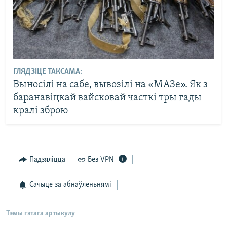
ГЛЯДЗІЦЕ ТАКСАМА:
Выносілі на сабе, вывозілі на «МАЗе». Як з
баранавіцкай вайсковай часткі тры гады
кралі зброю
Падзяліцца
Без VPN
Сачыце за абнаўленьнямі
Тэмы гэтага артыкулу