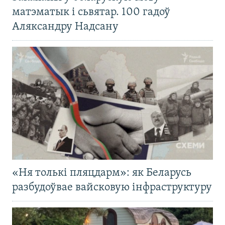
матэматык і сьвятар. 100 гадоў
Аляксандру Надсану
«Ня толькі пляцдарм»: як Беларусь
разбудоўвае вайсковую інфраструктуру