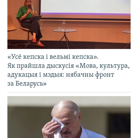
«Усё кепска і вельмі кепска».
Як прайшла дыскусія «Мова, культура,
адукацыя і мэдыя: нябачны фронт
за Беларусь»