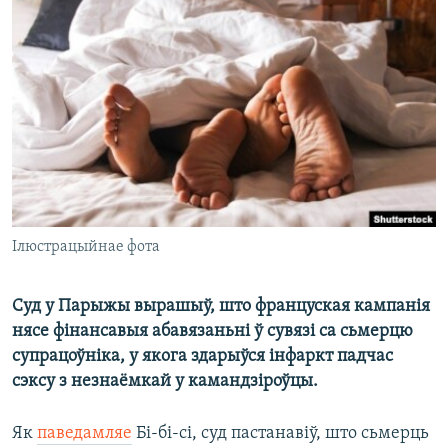
КУЛЬТУРА
МОВА
КАЛЯНДАР
НА ХВАЛЯХ СВАБОДЫ
Ілюстрацыйнае фота
Суд у Парыжы вырашыў, што француская кампанія
нясе фінансавыя абавязаньні ў сувязі са сьмерцю
супрацоўніка, у якога здарыўся інфаркт падчас
сэксу з незнаёмкай у камандзіроўцы.
Як
паведамляе
Бі-бі-сі, суд пастанавіў, што сьмерць