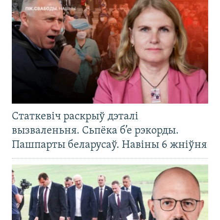
Статкевіч раскрыў дэталі
вызваленьня. Сьпёка б’е рэкорды.
Пашпарты беларусаў. Навіны 6 жніўня