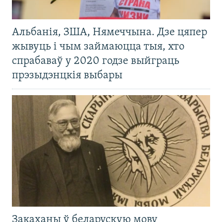
Альбанія, ЗША, Нямеччына. Дзе цяпер
жывуць і чым займаюцца тыя, хто
спрабаваў у 2020 годзе выйграць
прэзыдэнцкія выбары
Закаханы ў беларускую мову