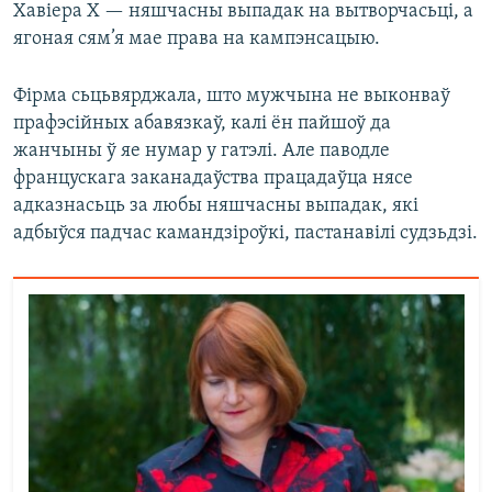
Хавіера Х — няшчасны выпадак на вытворчасьці, а
ягоная сям’я мае права на кампэнсацыю.
Фірма сьцьвярджала, што мужчына не выконваў
прафэсійных абавязкаў, калі ён пайшоў да
жанчыны ў яе нумар у гатэлі. Але паводле
францускага заканадаўства працадаўца нясе
адказнасьць за любы няшчасны выпадак, які
адбыўся падчас камандзіроўкі, пастанавілі судзьдзі.