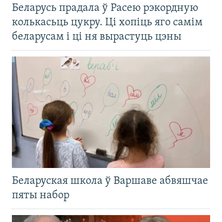
Беларусь прадала ў Расею рэкордную
колькасьць цукру. Ці хопіць яго самім
беларусам і ці ня вырастуць цэны
Беларуская школа ў Варшаве абвяшчае
пяты набор