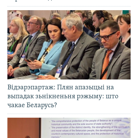
Відэарэпартаж: Плян апазыцыі на
выпадак зьнікненьня рэжыму: што
чакае Беларусь?