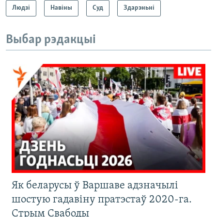
Людзі
Навіны
Суд
Здарэньні
Выбар рэдакцыі
Як беларусы ў Варшаве адзначылі
шостую гадавіну пратэстаў 2020-га.
Стрым Свабоды