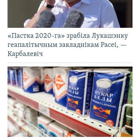
«Пастка 2020-га» зрабіла Лукашэнку
геапалітычным закладнікам Расеі, —
Карбалевіч