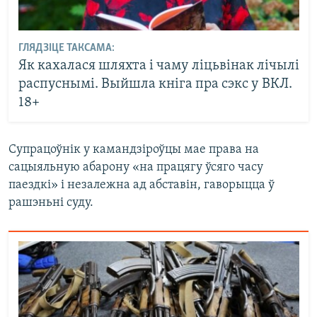
ГЛЯДЗІЦЕ ТАКСАМА:
Як кахалася шляхта і чаму ліцьвінак лічылі
распуснымі. Выйшла кніга пра сэкс у ВКЛ.
18+
Супрацоўнік у камандзіроўцы мае права на
сацыяльную абарону «на працягу ўсяго часу
паездкі» і незалежна ад абставін, гаворыцца ў
рашэньні суду.