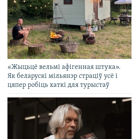
«Жыцьцё вельмі афігенная штука».
Як беларускі мільянэр страціў усё і
цяпер робіць хаткі для турыстаў