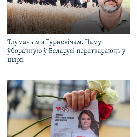
Тлумачым з Гурневічам. Чаму
ўборачную ў Беларусі ператвараюць у
цырк