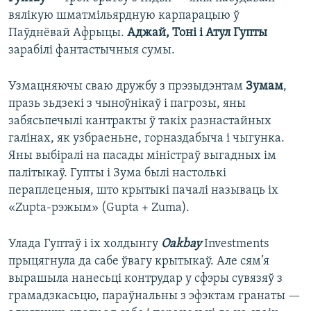
вялікую шматмільярдную карпарацыю ў
Паўднёвай Афрыцы.
Аджай, Тоні і Атул Гупты
зарабілі фантастычныя сумы.
Узмацняючы сваю дружбу з прэзыдэнтам
Зумам
,
празь зьдзекі з чыноўнікаў і пагрозы, яны
забясьпечылі кантракты ў такіх разнастайных
галінах, як узбраеньне, горназдабыча і чыгунка.
Яны выбіралі на пасады міністраў выгадных ім
палітыкаў. Гупты і Зума былі настолькі
пераплеценыя, што крытыкі пачалі называць іх
«Zupta-рэжым» (Gupta + Zuma).
Улада Гуптаў і іх холдынгу
Oakbay
Investments
прыцягнула да сабе ўвагу крытыкаў. Але сям’я
вырашыла нанесьці контрудар у сфэры сувязяў з
грамадзкасьцю, параўнальны з эфэктам гранаты —