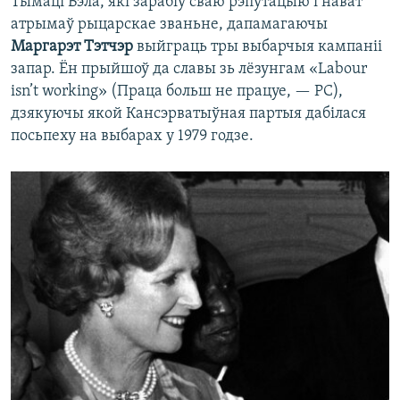
Тымаці Бэла, які зарабіў сваю рэпутацыю і нават
атрымаў рыцарскае званьне, дапамагаючы
Маргарэт Тэтчэр
выйграць тры выбарчыя кампаніі
запар. Ён прыйшоў да славы зь лёзунгам «Labour
isn’t working» (Праца больш не працуе, — РС),
дзякуючы якой Кансэрватыўная партыя дабілася
посьпеху на выбарах у 1979 годзе.