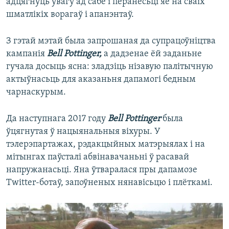
адцягнуць увагу ад сабе і перанесьці яе на сваіх
шматлікіх ворагаў і апанэнтаў.
З гэтай мэтай была запрошаная да супрацоўніцтва
кампанія
Bell Pottinger,
а дадзенае ёй заданьне
гучала досыць ясна: зладзіць нізавую палітычную
актыўнасьць для аказаньня дапамогі бедным
чарнаскурым.
Да наступнага 2017 году
Bell Pottinger
была
ўцягнутая ў нацыянальныя віхуры. У
тэлерэпартажах, рэдакцыйных матэрыялах і на
мітынгах паўсталі абвінавачаньні ў расавай
напружанасьці. Яна ўтваралася пры дапамозе
Twitter-ботаў, запоўненых нянавісьцю і плёткамі.