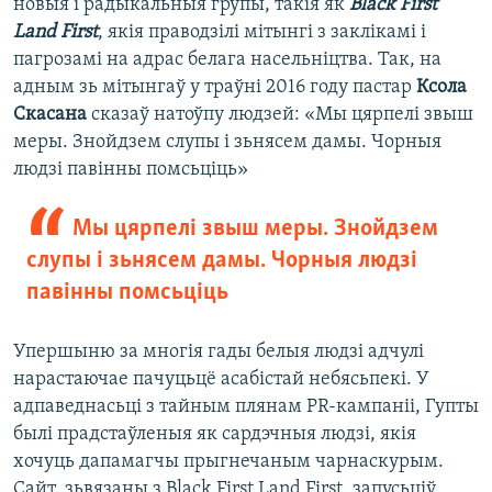
новыя і радыкальныя групы, такія як
Black First
Land First
, якія праводзілі мітынгі з заклікамі і
пагрозамі на адрас белага насельніцтва. Так, на
адным зь мітынгаў у траўні 2016 году пастар
Ксола
Скасана
сказаў натоўпу людзей: «Мы цярпелі звыш
меры. Знойдзем слупы і зьнясем дамы. Чорныя
людзі павінны помсьціць»
Мы цярпелі звыш меры. Знойдзем
слупы і зьнясем дамы. Чорныя людзі
павінны помсьціць
Упершыню за многія гады белыя людзі адчулі
нарастаючае пачуцьцё асабістай небясьпекі. У
адпаведнасьці з тайным плянам PR-кампаніі, Гупты
былі прадстаўленыя як сардэчныя людзі, якія
хочуць дапамагчы прыгнечаным чарнаскурым.
Сайт, зьвязаны з Black First Land First, запусьціў