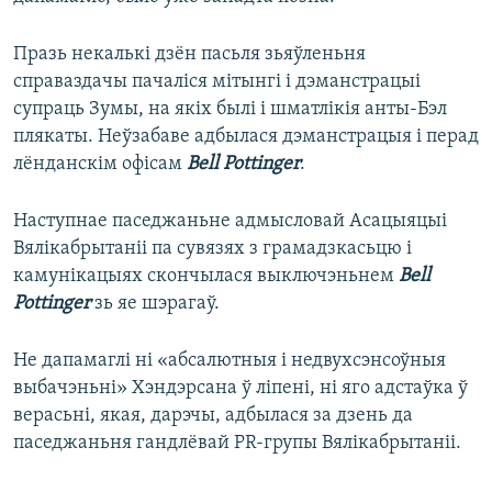
Празь некалькі дзён пасьля зьяўленьня
справаздачы пачаліся мітынгі і дэманстрацыі
супраць Зумы, на якіх былі і шматлікія анты-Бэл
плякаты. Неўзабаве адбылася дэманстрацыя і перад
лёнданскім офісам
Bell Pottinger
.
Наступнае паседжаньне адмысловай Асацыяцыі
Вялікабрытаніі па сувязях з грамадзкасьцю і
камунікацыях скончылася выключэньнем
Bell
Pottinger
зь яе шэрагаў.
Не дапамаглі ні «абсалютныя і недвухсэнсоўныя
выбачэньні» Хэндэрсана ў ліпені, ні яго адстаўка ў
верасьні, якая, дарэчы, адбылася за дзень да
паседжаньня гандлёвай PR-групы Вялікабрытаніі.