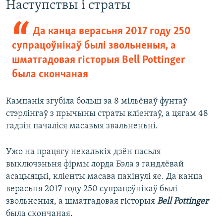
Наступствы і страты
Да канца верасьня 2017 году 250
супрацоўнікаў былі звольненыя, а
шматгадовая гісторыя Bell Pottinger
была скончаная
Кампанія згубіла больш за 8 мільёнаў фунтаў
стэрлінгаў з прычыны страты кліентаў, а цягам 48
гадзін пачаліся масавыя звальненьні.
Ужо на працягу некалькіх дзён пасьля
выключэньня фірмы лорда Бэла з гандлёвай
асацыяцыі, кліенты масава пакінулі яе. Да канца
верасьня 2017 году 250 супрацоўнікаў былі
звольненыя, а шматгадовая гісторыя
Bell Pottinger
была скончаная.