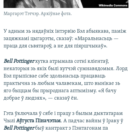
Маргарэт Тэтчэр. Архіўнае фота.
У адным зь нядаўніх інтэрвію Бэл абыякава, паміж
зацяжкамі цыгарэты, сказаў: «Маральнасьць —
праца для сьвятароў, а не для піяршчыкаў».
Bell Pottinger
хутка атрымала сотні кліентаў,
некаторыя зь якіх былі хутчэй сумнавядомыя. Лорд
Бэл прыпісвае сабе здольнасьць працаваць
практычна зь любым чалавекам, што вынікае зь
яго быццам бы прыроднага аптымізму. «Я бачу
добрае ў людзях», — сказаў ён.
Гэта ўключала ў сябе і працу з былым дыктатарам
Чылі
Аўгуста Піначэтам
. А падчас вайны ў Іраку ў
Bell Pottinger
быў кантракт з Пэнтагонам па