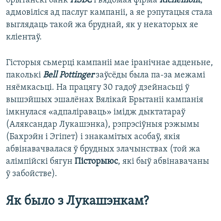
брытанскі банк
HSBC
і вядомая фірма
Richemont
,
адмовіліся ад паслуг кампаніі, а яе рэпутацыя стала
выглядаць такой жа бруднай, як у некаторых яе
кліентаў.
Гісторыя сьмерці кампаніі мае іранічнае адценьне,
паколькі
Bell Pottinger
заўсёды была па-за межамі
няёмкасьці. На працягу 30 гадоў дзейнасьці ў
вышэйшых эшалёнах Вялікай Брытаніі кампанія
імкнулася «адпаліраваць» імідж дыктатараў
(Аляксандар Лукашэнка), рэпрэсіўныя рэжымы
(Бахрэйн і Эгіпет) і знакамітых асобаў, якія
абвінавачвалася ў брудных злачынствах (той жа
алімпійскі бягун
Пісторыюс
, які быў абвінавачаны
ў забойстве).
Як было з Лукашэнкам?