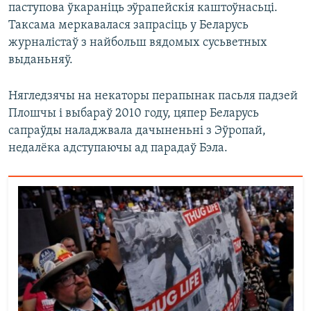
паступова ўкараніць эўрапейскія каштоўнасьці.
Таксама меркавалася запрасіць у Беларусь
журналістаў з найбольш вядомых сусьветных
выданьняў.
Нягледзячы на некаторы перапынак пасьля падзей
Плошчы і выбараў 2010 году, цяпер Беларусь
сапраўды наладжвала дачыненьні з Эўропай,
недалёка адступаючы ад парадаў Бэла.