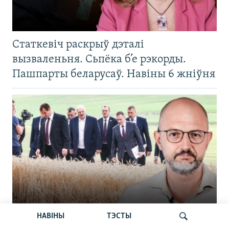
Статкевіч раскрыў дэталі
вызваленьня. Сьпёка б’е рэкорды.
Пашпарты беларусаў. Навіны 6 жніўня
НАВІНЫ
ТЭСТЫ
Тлумачым з Гурневічам. Чаму