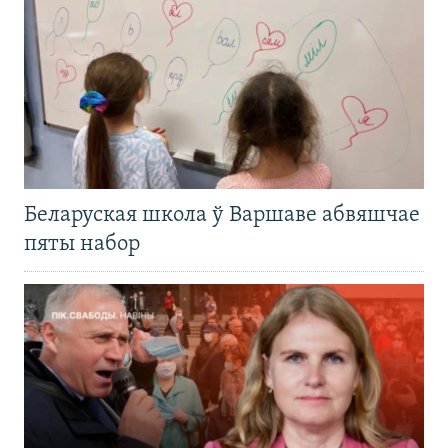
Беларуская школа ў Варшаве абвяшчае
пяты набор