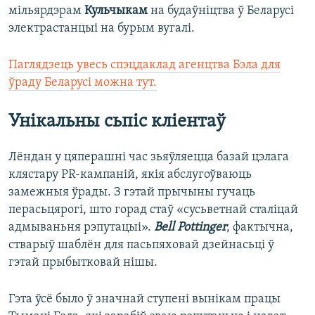
мільярдэрам
Кульчыкам
на будаўніцтва ў Беларусі
электрастанцыі на бурым вугалі.
Паглядзець увесь спэцдаклад агенцтва Бэла для
ўраду Беларусі можна тут.
Унікальны сьпіс кліентаў
Лёндан у цяперашні час зьяўляецца базай цэлага
клястару PR-кампаній, якія абслугоўваюць
замежныя ўрады. З гэтай прычыны гучаць
перасьцярогі, што горад стаў «сусьветнай сталіцай
адмываньня рэпутацыі».
Bell Pottinger
, фактычна,
стварыў шаблён для пасьпяховай дзейнасьці ў
гэтай прыбытковай нішы.
Гэта ўсё было ў значнай ступені вынікам працы