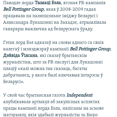
Паводле лорда
Тымаці Бэла
, ягоная PR-кампанія
Bell Pottinger Group
, якая ў 2008-2009 гадах
працавала на паляпшэньне іміджу Беларусі і
Аляксандра Лукашэнкі на Захадзе, атрымлівала
ганарары выключна ад беларускага ўраду.
Гэтак лорд Бэл адказаў на словы аднаго са сваіх
калегаў і мэнэджэраў кампаніі
Bell Pottinger Group
,
Дэйвіда Ўілсана
, які сказаў брытанскім
журналістам, што за PR-паслугі для Лукашэнкі
плаціў «калі можна так сказаць, багаты
дабрачынец, у якога былі ключавыя інтарэсы ў
Беларусі».
У свой час брытанская газэта
Independent
апублікавала артыкул аб закулісных аспэктах
працы кампаніі лорда Бэла, напісаны на аснове
матэрыялу, якія здабылі журналісты зь Бюро