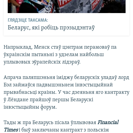
ГЛЯДЗІЦЕ ТАКСАМА:
Беларус, які робіць прэзыдэнтаў
​Напрыклад, Менск стаў цэнтрам перамоваў па
ўкраінскім пытаньні з удзелам найбольш
уплывовых эўрапейскіх лідэраў.
Апрача паляпшэньня іміджу беларускіх уладаў лорд
Бэл займаўся падвышэньнем інвэстыцыйнай
прывабнасьці краіны. У час дзеяньня яго кантракту
ў Лёндане прайшоў першы Беларускі
інвэстыцыйны форум.
Тады ж пра Беларусь пісала ўплывовая
Financial
Times
і быў заключаны кантракт з польскім