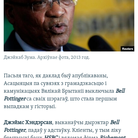
Джэйкаб Зума. Архіўнае фота, 2013 год.
Пасьля таго, як даклад быў апублікаваны,
Асацыяцыя па сувязях з грамадзкасьцю і
камунікацыях Вялікай Брытаніі выключыла
Bell
Pottinger
са сваіх шэрагаў, што стала першым
выпадкам у гісторыі.
Джэймс Хэндэрсан
, выканаўчы дырэктар
Bell
Pottinger
, падаў у адстаўку. Кліенты, у тым ліку