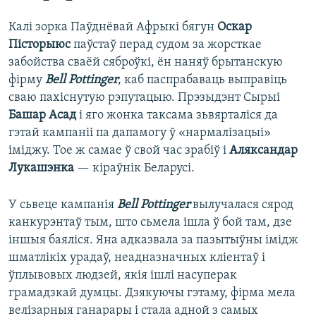
Калі зорка Паўднёвай Афрыкі бягун
Оскар
Пісторыюс
паўстаў перад судом за жорсткае
забойства сваёй сяброўкі, ён наняў брытанскую
фірму
Bell Pottinger
, каб паспрабаваць выправіць
сваю пахіснутую рэпутацыю. Прэзыдэнт Сырыі
Башар Асад
і яго жонка таксама зьвярталіся да
гэтай кампаніі па дапамогу ў «нармалізацыі»
іміджу. Тое ж самае ў свой час зрабіў і
Аляксандар
Лукашэнка
— кіраўнік Беларусі.
У сьвеце кампанія
Bell Pottinger
вылучалася сярод
канкурэнтаў тым, што сьмела ішла ў бой там, дзе
іншыя баяліся. Яна адказвала за пазытыўны імідж
шматлікіх урадаў, неадназначных кліентаў і
ўплывовых людзей, якія ішлі насуперак
грамадзкай думцы. Дзякуючы гэтаму, фірма мела
велізарныя ганарары і стала адной з самых