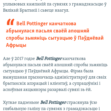
уплывовых кампаній па сувязях з грамадзкасьцю ў
Вялікай Брытаніі і сьвеце наагул.
Bell Pottinger канчаткова
абрынулася пасьля сваёй апошняй
спробы зьмяніць сытуацыю ў Паўднёвай
Афрыцы
Але ў 2017 годзе
Bell Pottinger
канчаткова
абрынулася пасьля сваёй апошняй спробы зьмяніць
сытуацыю ў Паўднёвай Афрыцы. Фірма была
вымушаная прызначыць адміністратараў для сваіх
брытанскіх апэрацый і кліентаў, а супрацоўнікі і
асноўныя акцыянэры разарвалі сувязі зь ёй.
Хуткае падзеньне
Bell Pottinger
страсянула ўсю
глябальную галіну па сувязях з грамадзкасьцю і