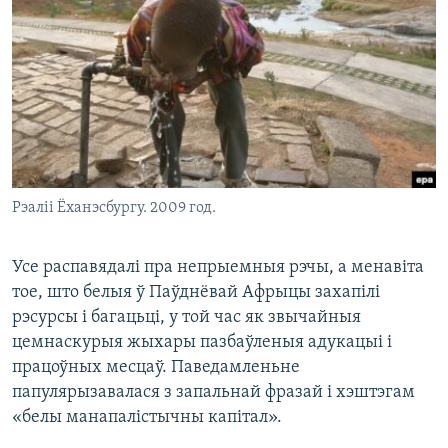
Рэаліі Ёханэсбургу. 2009 год.
Усе распавядалі пра непрыемныя рэчы, а менавіта
тое, што белыя ў Паўднёвай Афрыцы захапілі
рэсурсы і багацьці, у той час як звычайныя
цемнаскурыя жыхары пазбаўленыя адукацыі і
працоўных месцаў. Паведамленьне
папулярызавалася з запальнай фразай і хэштэгам
«белы манапалістычны капітал».