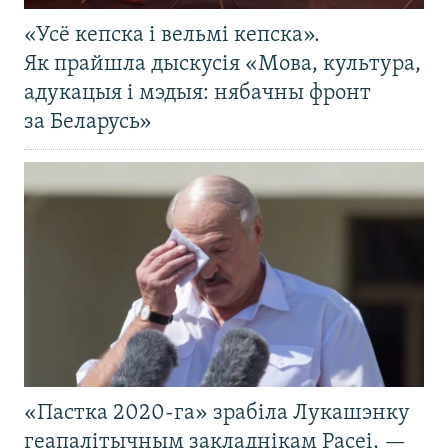
«Усё кепска і вельмі кепска».
Як прайшла дыскусія «Мова, культура,
адукацыя і мэдыя: нябачны фронт
за Беларусь»
«Пастка 2020-га» зрабіла Лукашэнку
геапалітычным закладнікам Расеі, —