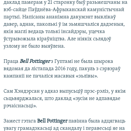
даклад памерам у 21 старонку быў разьмешчаны на
вэб-сайце Паўднёва-Афрыканскай камуністычнай
партыі. Напісаны ананімна дакумэнт выклікаў
давер, аднак, паколькі ў ім зьмяшчаліся дадзеныя,
якія маглі ведаць толькі інсайдэры, уцечка
ўстрывожыла кіраўніцтва. Але ніякіх сьлядоў
узлому не было выяўлена.
Праца
Bell Pottinger
з Гуптамі не была шырока
вядомая да лістапада 2016 году, пакуль з сэрвэраў
кампаніі не пачаліся масавыя «зьлівы».
Сам Хэндэрсан у адказ выпусьціў прэс-рэліз, у якім
сьцьвярджалася, што даклад «зусім не адпавядае
рэчаіснасьці».
Замест гэтага
Bell Pottinger
павінна была адцягваць
увагу грамадзкасьці ад скандалу і перавесьці яе на