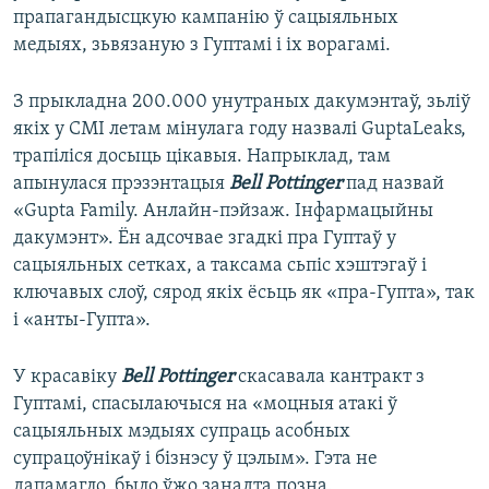
прапагандысцкую кампанію ў сацыяльных
медыях, зьвязаную з Гуптамі і іх ворагамі.
З прыкладна 200.000 унутраных дакумэнтаў, зьліў
якіх у СМІ летам мінулага году назвалі GuptaLeaks,
трапіліся досыць цікавыя. Напрыклад, там
апынулася прэзэнтацыя
Bell Pottinger
пад назвай
«Gupta Family. Анлайн-пэйзаж. Інфармацыйны
дакумэнт». Ён адсочвае згадкі пра Гуптаў у
сацыяльных сетках, а таксама сьпіс хэштэгаў і
ключавых слоў, сярод якіх ёсьць як «пра-Гупта», так
і «анты-Гупта».
У красавіку
Bell Pottinger
скасавала кантракт з
Гуптамі, спасылаючыся на «моцныя атакі ў
сацыяльных мэдыях супраць асобных
супрацоўнікаў і бізнэсу ў цэлым». Гэта не
дапамагло, было ўжо занадта позна.