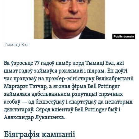
КУЛЬТУРА
МОВА
КАЛЯНДАР
НА ХВАЛЯХ СВАБОДЫ
Тымаці Бэл
Ва ўзросьце 77 гадоў памёр лорд Тымаці Бэл, які
шмат гадоў займаўся рэклямай і піярам. Ён доўгі
час працаваў на прэм'ер-міністарку Вялікабрытаніі
Маргарэт Тэтчар, а ягоная фірма Bell Pottinger
займалася адбельваньнем рэпутацыі спрэчных
асобаў — ад бізнэсоўцаў і спартоўцаў да некаторых
дыктатараў. Сярод кліентаў Bell Pottinger быў і
Аляксандар Лукашэнка.
Біяграфія кампаніі