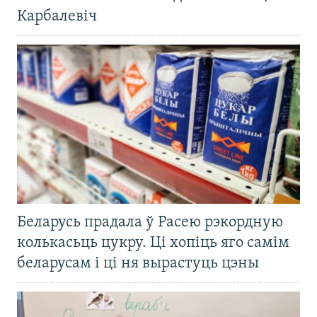
Карбалевіч
Беларусь прадала ў Расею рэкордную
колькасьць цукру. Ці хопіць яго самім
беларусам і ці ня вырастуць цэны