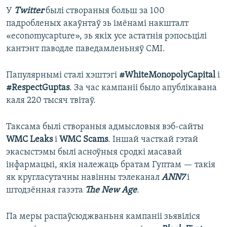
У
Twitter
былі створаныя больш за 100
падробленых акаўнтаў зь імёнамі накшталт
«economycapture», зь якіх усе астатнія рэпосьцілі
кантэнт паводле паведамленьняў СМІ.
Папулярнымі сталі хэштэгі
#WhiteMonopolyCapital
і
#RespectGuptas
. За час кампаніі было апублікавана
каля 220 тысяч твітаў.
Таксама былі створаныя адмысловыя вэб-сайты
WMC Leaks
і
WMC Scams
. Іншай часткай гэтай
экасыстэмы былі асноўныя сродкі масавай
інфармацыі, якія належаць братам Гуптам — такія
як кругласутачны навінны тэлеканал
ANN7
і
штодзённая газэта
The New Age
.
Па меры распаўсюджваньня кампаніі зьявіліся