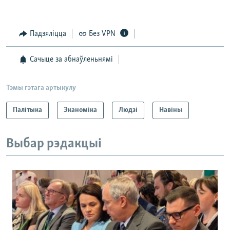
Падзяліцца
Без VPN
Сачыце за абнаўленьнямі
Тэмы гэтага артыкулу
Палітыка
Эканоміка
Людзі
Навіны
Выбар рэдакцыі