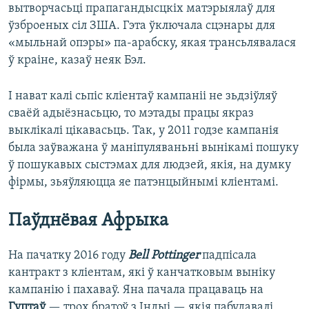
вытворчасьці прапагандысцкіх матэрыялаў для
ўзброеных сіл ЗША. Гэта ўключала сцэнары для
«мыльнай опэры» па-арабску, якая трансьлявалася
ў краіне, казаў неяк Бэл.
І нават калі сьпіс кліентаў кампаніі не зьдзіўляў
сваёй адыёзнасьцю, то мэтады працы якраз
выклікалі цікавасьць. Так, у 2011 годзе кампанія
была заўважана ў маніпуляваньні вынікамі пошуку
ў пошукавых сыстэмах для людзей, якія, на думку
фірмы, зьяўляюцца яе патэнцыйнымі кліентамі.
Паўднёвая Афрыка
На пачатку 2016 году
Bell Pottinger
падпісала
кантракт з кліентам, які ў канчатковым выніку
кампанію і пахаваў. Яна пачала працаваць на
Гуптаў
— трох братоў з Індыі — якія пабудавалі