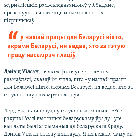
журналісцкіх расьсьледаваньняў у Лёндане,
прыкінуўшыся патэнцыйнымі кліентамі
піяршчыкаў.
у нашай працы для Беларусі ніхто,
акрамя Беларусі, ня ведае, хто за гэтую
працу насамрэч плаціў
Дэйвід Уілсан
, зь якім фіктыўныя кліенты
размаўлялі, сказаў ім яшчэ, што «у нашай працы
для Беларусі ніхто, акрамя Беларусі, ня ведае, хто за
гэтую працу насамрэч плаціў».
Лорд Бэл зьняпраўдзіў гэтую інфармацыю. «Усе
рахункі былі высланыя беларускаму ўраду і ўсе
выплаты былі атрыманыя ад беларускага ўраду.
Дэйвід Уілсан сказаў няпраўду. Я ня ведаю, чаму ён