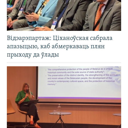
Відэарэпартаж: Ціханоўская сабрала
апазыцыю, каб абмеркаваць плян
прыходу да ўлады