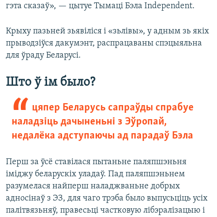
гэта сказаў», — цытуе Тымаці Бэла Independent.
Крыху пазьней зьявіліся і «зьлівы», у адным зь якіх
прыводзіўся дакумэнт, распрацаваны спэцыяльна
для ўраду Беларусі.
Што ў ім было?
цяпер Беларусь сапраўды спрабуе
наладзіць дачыненьні з Эўропай,
недалёка адступаючы ад парадаў Бэла
Перш за ўсё ставілася пытаньне паляпшэньня
іміджу беларускіх уладаў. Пад паляпшэньнем
разумелася найперш наладжваньне добрых
адносінаў з ЭЗ, для чаго трэба было выпусьціць усіх
палітвязьняў, правесьці частковую лібэралізацыю і