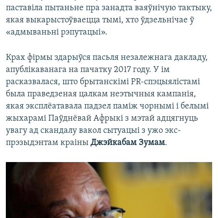
паставіла пытаньне пра занадта ваяўнічую тактыку,
якая выкарыстоўваецца тымі, хто ўдзельнічае ў
«адмываньні рэпутацыі».
Крах фірмы здарыўся пасьля незалежнага дакладу,
апублікаванага на пачатку 2017 году. У ім
расказвалася, што брытанскімі PR-спэцыялістамі
была праведзеная цалкам неэтычныя кампанія,
якая эксплёатавала падзел паміж чорнымі і белымі
жыхарамі Паўднёвай Афрыкі з мэтай адцягнуць
увагу ад скандалу вакол сытуацыі з ужо экс-
прэзыдэнтам краіны
Джэйкабам Зумам
.