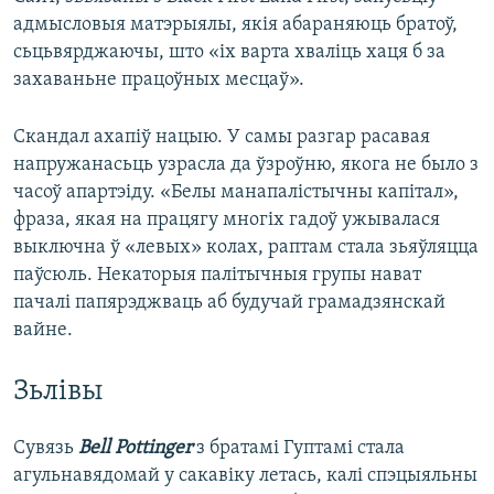
адмысловыя матэрыялы, якія абараняюць братоў,
сьцьвярджаючы, што «іх варта хваліць хаця б за
захаваньне працоўных месцаў».
Скандал ахапіў нацыю. У самы разгар расавая
напружанасьць узрасла да ўзроўню, якога не было з
часоў апартэіду. «Белы манапалістычны капітал»,
фраза, якая на працягу многіх гадоў ужывалася
выключна ў «левых» колах, раптам стала зьяўляцца
паўсюль. Некаторыя палітычныя групы нават
пачалі папярэджваць аб будучай грамадзянскай
вайне.
Зьлівы
Сувязь
Bell Pottinger
з братамі Гуптамі стала
агульнавядомай у сакавіку летась, калі спэцыяльны