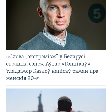
«Слова „экстрэмізм“ у Беларусі
страціла сэнс». Аўтар «Гопнікаў»
Уладзімер Казлоў напісаў раман пра
менскія 90-я