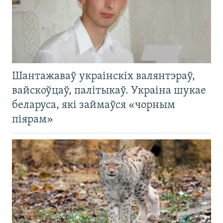
Шантажаваў украінскіх валянтэраў,
вайскоўцаў, палітыкаў. Украіна шукае
беларуса, які займаўся «чорным
піярам»