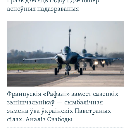
празь дзесяць гадоў і дзе цяпер
асноўныя падазраваныя
Францускія «Рафалі» замест савецкіх
зьнішчальнікаў — сымбалічная
зьмена ўва ўкраінскіх Паветраных
сілах. Аналіз Свабоды