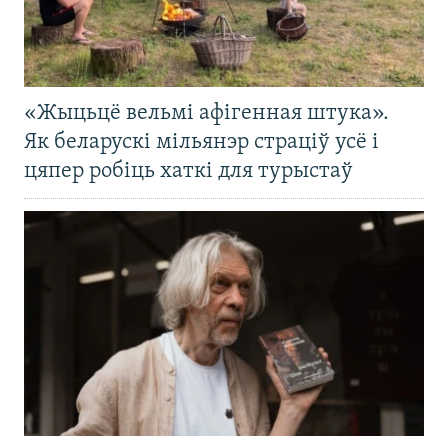
«Жыцьцё вельмі афігенная штука».
Як беларускі мільянэр страціў усё і
цяпер робіць хаткі для турыстаў