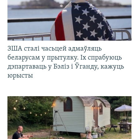
ЗША сталі часьцей адмаўляць
беларусам у прытулку. Іх спрабуюць
дэпартаваць у Бэліз і Ўганду, кажуць
юрысты