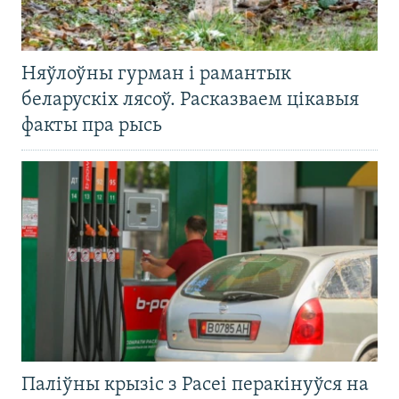
Няўлоўны гурман і рамантык
беларускіх лясоў. Расказваем цікавыя
факты пра рысь
Паліўны крызіс з Расеі перакінуўся на