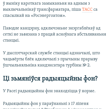
ў выніку кароткага замыканьня на адным з
выключальнікаў трансфарматара, піша
ТАСС
са
спасылкай на «Росэнергоатом».
Паводле канцэрну, адключэньне энэргаблёкаў ад
сеткі не зьвязана з працай асноўнага абсталяваньня
станцыі.
У дыспэтчарскай службе станцыі адзначылі, што
чацьвёрты блёк адключылі з прычыны прарыву
ўшчыльняльніка кандэнсатара турбіны № 2.
Ці зьмяніўся радыяцыйны фон?
У Расеі радыяцыйны фон знаходзіцца ў норме.​
Радыяцыйны фон у параўнаньні з 17 ліпеня