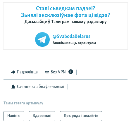
Сталі сьведкам падзеі?
Зьнялі эксклюзіўнае фота ці відэа?
Дасылайце ў Тэлеграм нашаму рэдактару
@SvabodaBelarus
Ананімнасьць гарантуем
Падзяліцца
Без VPN
Сачыце за абнаўленьнямі
Тэмы гэтага артыкулу
Навіны
Здарэньні
Прырода і экалёгія