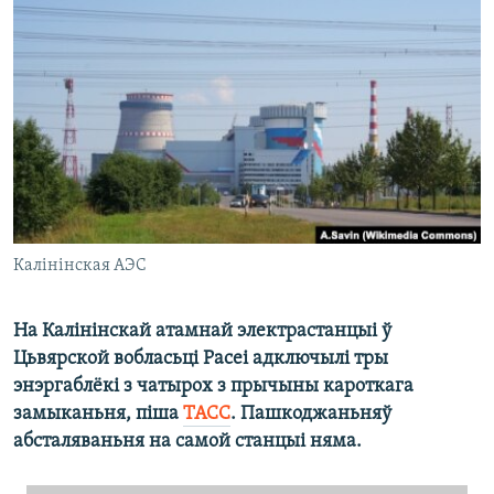
КУЛЬТУРА
МОВА
КАЛЯНДАР
НА ХВАЛЯХ СВАБОДЫ
Калінінская АЭС
На Калінінскай атамнай электрастанцыі ў
Цьвярской вобласьці Расеі адключылі тры
энэргаблёкі з чатырох з прычыны кароткага
замыканьня, піша
ТАСС
. Пашкоджаньняў
абсталяваньня на самой станцыі няма.​