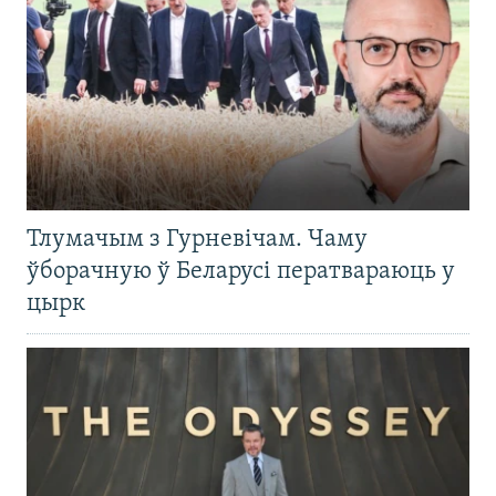
Тлумачым з Гурневічам. Чаму
ўборачную ў Беларусі ператвараюць у
цырк