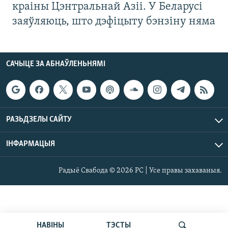
краіны Цэнтральнай Азіі. У Беларусі
заяўляюць, што дэфіцыту бэнзіну няма
САЧЫЦЕ ЗА АБНАЎЛЕНЬНЯМІ
РАЗЬДЗЕЛЫ САЙТУ
ІНФАРМАЦЫЯ
Радыё Свабода © 2026 РС | Усе правы захаваныя.
НАВІНЫ
ТЭСТЫ