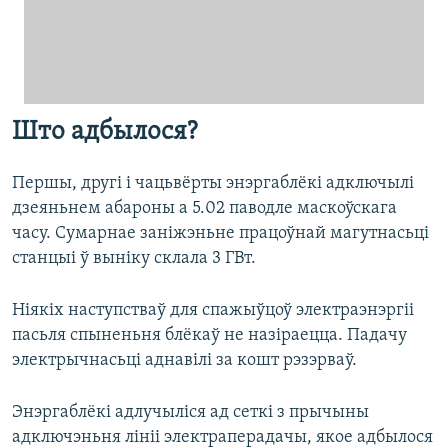
Што адбылося?
Першы, другі і чацьвёрты энэргаблёкі адключылі
дзеяньнем абароны а 5.02 паводле маскоўскага
часу. Сумарнае заніжэньне працоўнай магутнасьці
станцыі ў выніку склала 3 ГВт.
Ніякіх наступстваў для спажыўцоў электраэнэргіі
пасьля спыненьня блёкаў не назіраецца. Падачу
электрычнасьці аднавілі за кошт рэзэрваў.
Энэргаблёкі адлучыліся ад сеткі з прычыны
адключэньня лініі электраперадачы, якое адбылося