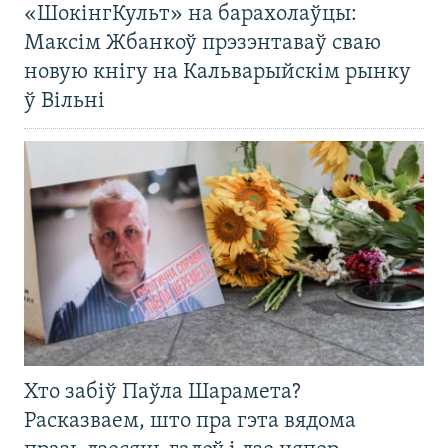
«ШокінгКульт» на барахолаўцы:
Максім Жбанкоў прэзэнтаваў сваю
новую кнігу на Кальварыйскім рынку
ў Вільні
Хто забіў Паўла Шарамета?
Расказваем, што пра гэта вядома