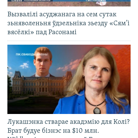
Вызвалілі асуджанага на сем сутак
зьняволеньня ўдзельніка зьезду «Сям’і
вясёлкі» пад Расонамі
Лукашэнка стварае акадэмію для Колі?
Брат будуе бізнэс на $10 млн.