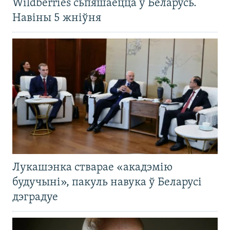
Wildberries сьпяшаецца ў Беларусь.
Навіны 5 жніўня
Лукашэнка стварае «акадэмію
будучыні», пакуль навука ў Беларусі
дэградуе