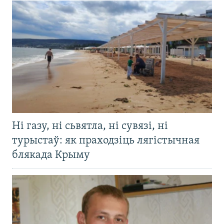
Ні газу, ні сьвятла, ні сувязі, ні
турыстаў: як праходзіць лягістычная
блякада Крыму