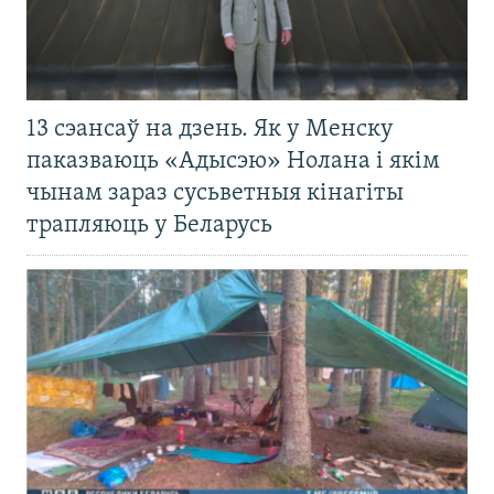
13 сэансаў на дзень. Як у Менску
паказваюць «Адысэю» Нолана і якім
чынам зараз сусьветныя кінагіты
трапляюць у Беларусь