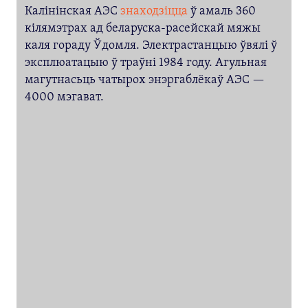
Калінінская АЭС
знаходзіцца
ў амаль 360
кілямэтрах ад беларуска-расейскай мяжы
каля гораду Ўдомля. Электрастанцыю ўвялі ў
эксплюатацыю ў траўні 1984 году. Агульная
магутнасьць чатырох энэргаблёкаў АЭС —
4000 мэгават.