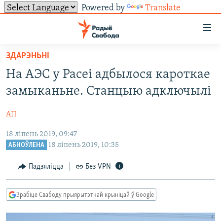
Powered by
Translate
Лінкі
ўнівэрсальнага
доступу
ЗДАРЭНЬНІ
НАВІНЫ
Перайсьці
На АЭС у Расеі адбылося кароткае
да
ТОЛЬКІ НА СВАБОДЗЕ
УСЕ НАВІНЫ
замыканьне. Станцыю адключылі
галоўнага
СУВЯЗЬ
ВІДЭА І ФОТА
ТЭСТЫ
зьместу
АП
Перайсьці
ПАДПІСАЦЦА
ЛЮДЗІ
БЛОГІ
АБЫСЬЦІ БЛЯКАВАНЬНЕ
да
18 ліпень 2019, 09:47
ПАЛІТЫКА
ГІСТОРЫЯ НА СВАБОДЗЕ
ПАДЗЯЛІЦЦА ІНФАРМАЦЫЯЙ
RSS
галоўнай
САЧЫЦЕ ЗА АБНАЎЛЕНЬНЯМІ
18 ліпень 2019, 10:35
АБНОЎЛЕНА
навігацыі
ЭКАНОМІКА
ПАДКАСТЫ
ПАДКАСТЫ
Падзяліцца
Без VPN
Перайсьці
ВАЙНА
КНІГІ
FACEBOOK
да
БЕЛАРУСЫ НА ВАЙНЕ
АЎДЫЁКНІГІ
TWITTER
пошуку
Зрабіце Свабоду прыярытэтнай крыніцай ў Google
ПАЛІТВЯЗЬНІ
PREMIUM
Усе сайты РС/РСЭ