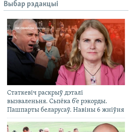
Выбар рэдакцыі
Статкевіч раскрыў дэталі
вызваленьня. Сьпёка б’е рэкорды.
Пашпарты беларусаў. Навіны 6 жніўня