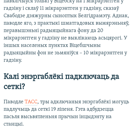
павялічыўся толькі ў Віцебску на 1 мікрарэнтген у
гадзіну і склаў 11 мікрарэнтген у гадзіну, сказаў
Свабодзе дзяжурны сыноптык Белгідрамэту. Аднак,
паводле яго, з практыкі шматгадовых вымярэньняў,
перавышэньні радыяцыйнага фону да 20
мікрарэнтген у гадзіну не выклікаюць асьцярогі. У
іншых населеных пунктах Віцебшчыны
радыяцыйны фон не зьмяніўся – 10 мікрарэнтген у
гадзіну.
Калі энэргаблёкі падключаць да
сеткі?
Паводле
ТАСС
, тры адключаныя энэргаблёкі могуць
падлучыць да сеткі 19 ліпеня. Гэта адбудзецца
пасьля высьвятленьня прычын інцыдэнту на
станцыі.