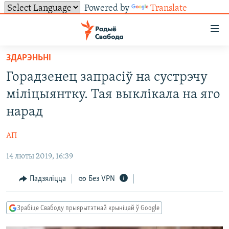
Powered by
Translate
Лінкі
ўнівэрсальнага
доступу
ЗДАРЭНЬНІ
НАВІНЫ
Перайсьці
Горадзенец запрасіў на сустрэчу
да
ТОЛЬКІ НА СВАБОДЗЕ
УСЕ НАВІНЫ
міліцыянтку. Тая выклікала на яго
галоўнага
СУВЯЗЬ
ВІДЭА І ФОТА
ТЭСТЫ
зьместу
нарад
Перайсьці
ПАДПІСАЦЦА
ЛЮДЗІ
БЛОГІ
АБЫСЬЦІ БЛЯКАВАНЬНЕ
да
АП
ПАЛІТЫКА
ГІСТОРЫЯ НА СВАБОДЗЕ
ПАДЗЯЛІЦЦА ІНФАРМАЦЫЯЙ
RSS
галоўнай
САЧЫЦЕ ЗА АБНАЎЛЕНЬНЯМІ
14 люты 2019, 16:39
навігацыі
ЭКАНОМІКА
ПАДКАСТЫ
ПАДКАСТЫ
Перайсьці
ВАЙНА
КНІГІ
FACEBOOK
Падзяліцца
Без VPN
да
БЕЛАРУСЫ НА ВАЙНЕ
АЎДЫЁКНІГІ
TWITTER
пошуку
Зрабіце Свабоду прыярытэтнай крыніцай ў Google
ПАЛІТВЯЗЬНІ
PREMIUM
Усе сайты РС/РСЭ