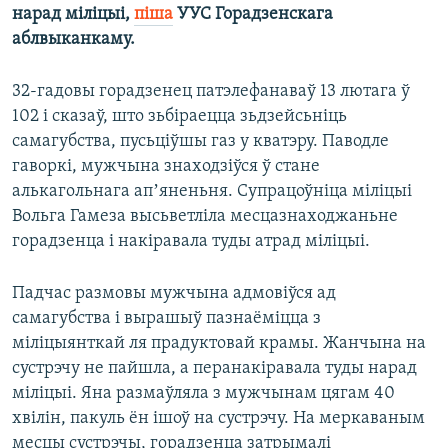
нарад міліцыі,
піша
УУС Горадзенскага
аблвыканкаму.
32-гадовы горадзенец патэлефанаваў 13 лютага ў
102 і сказаў, што зьбіраецца зьдзейсьніць
самагубства, пусьціўшы газ у кватэру. Паводле
гаворкі, мужчына знаходзіўся ў стане
алькагольнага апʼяненьня. Супрацоўніца міліцыі
Вольга Гамеза высьветліла месцазнаходжаньне
горадзенца і накіравала туды атрад міліцыі.
Падчас размовы мужчына адмовіўся ад
самагубства і вырашыў пазнаёміцца з
міліцыянткай ля прадуктовай крамы. Жанчына на
сустрэчу не пайшла, а перанакіравала туды нарад
міліцыі. Яна размаўляла з мужчынам цягам 40
хвілін, пакуль ён ішоў на сустрэчу. На меркаваным
месцы сустрэчы, горадзенца затрымалі