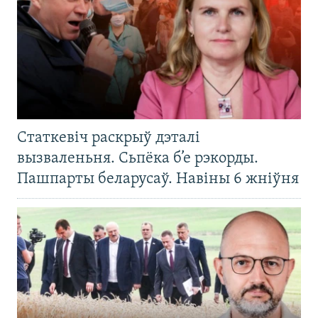
Статкевіч раскрыў дэталі
вызваленьня. Сьпёка б’е рэкорды.
Пашпарты беларусаў. Навіны 6 жніўня