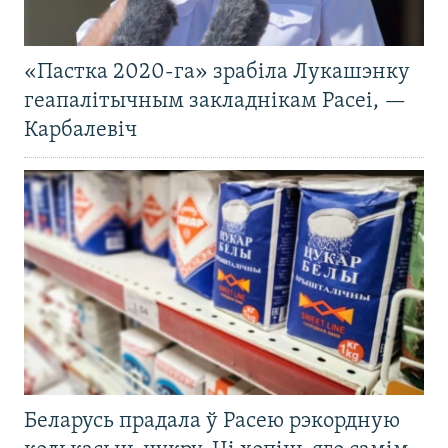
«Пастка 2020-га» зрабіла Лукашэнку
геапалітычным закладнікам Расеі, —
Карбалевіч
Беларусь прадала ў Расею рэкордную