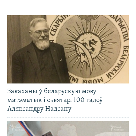
Закаханы ў беларускую мову
матэматык і сьвятар. 100 гадоў
Аляксандру Надсану