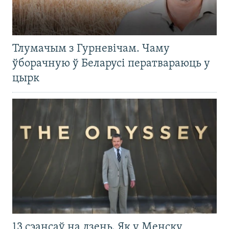
Тлумачым з Гурневічам. Чаму
ўборачную ў Беларусі ператвараюць у
цырк
13 сэансаў на дзень. Як у Менску