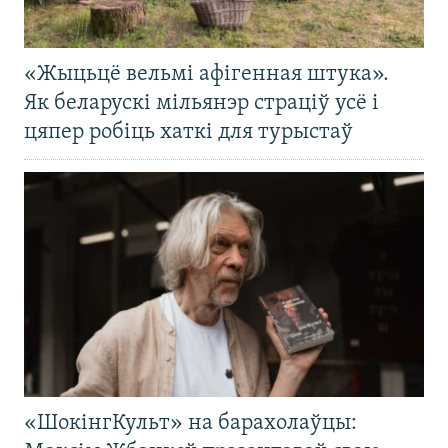
«Жыцьцё вельмі афігенная штука».
Як беларускі мільянэр страціў усё і
цяпер робіць хаткі для турыстаў
«ШокінгКульт» на барахолаўцы: