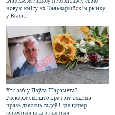
Максім Жбанкоў прэзэнтаваў сваю
новую кнігу на Кальварыйскім рынку
ў Вільні
Хто забіў Паўла Шарамета?
Расказваем, што пра гэта вядома
празь дзесяць гадоў і дзе цяпер
асноўныя падазраваныя