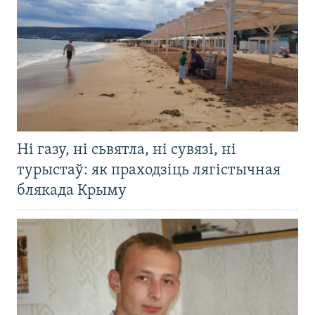
Ні газу, ні сьвятла, ні сувязі, ні
турыстаў: як праходзіць лягістычная
блякада Крыму