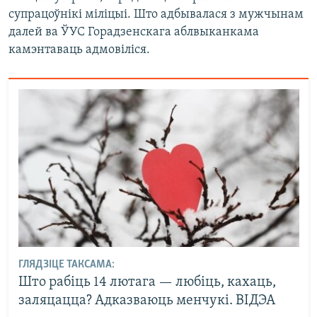
супрацоўнікі міліцыі. Што адбывалася з мужчынам
далей ва ЎУС Горадзенскага аблвыканкама
камэнтаваць адмовіліся.
ГЛЯДЗІЦЕ ТАКСАМА:
Што рабіць 14 лютага — любіць, кахаць,
заляцацца? Адказваюць менчукі. ВІДЭА