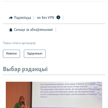
Падзяліцца
Без VPN
Сачыце за абнаўленьнямі
Тэмы гэтага артыкулу
Навіны
Здарэньні
Выбар рэдакцыі