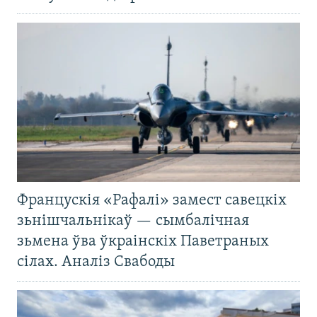
Францускія «Рафалі» замест савецкіх
зьнішчальнікаў — сымбалічная
зьмена ўва ўкраінскіх Паветраных
сілах. Аналіз Свабоды