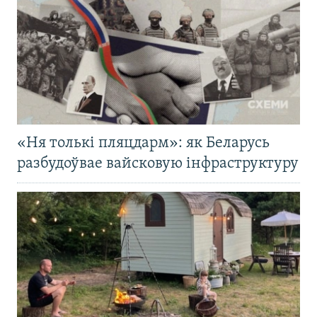
«Ня толькі пляцдарм»: як Беларусь
разбудоўвае вайсковую інфраструктуру