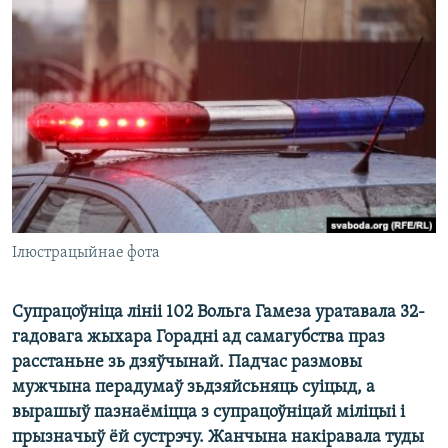
КУЛЬТУРА
МОВА
КАЛЯНДАР
НА ХВАЛЯХ СВАБОДЫ
Ілюстрацыйнае фота
Супрацоўніца лініі 102 Вольга Гамеза уратавала 32-
гадовага жыхара Горадні ад самагубства праз
расстаньне зь дзяўчынай. Падчас размовы
мужчына перадумаў зьдзяйсьняць суіцыд, а
вырашыў пазнаёміцца з супрацоўніцай міліцыі і
прызначыў ёй сустрэчу. Жанчына накіравала туды