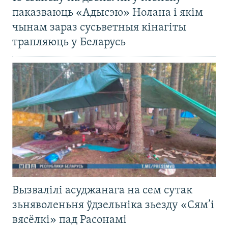
паказваюць «Адысэю» Нолана і якім
чынам зараз сусьветныя кінагіты
трапляюць у Беларусь
Вызвалілі асуджанага на сем сутак
зьняволеньня ўдзельніка зьезду «Сям’і
вясёлкі» пад Расонамі