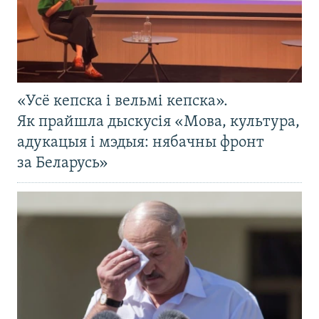
«Усё кепска і вельмі кепска».
Як прайшла дыскусія «Мова, культура,
адукацыя і мэдыя: нябачны фронт
за Беларусь»