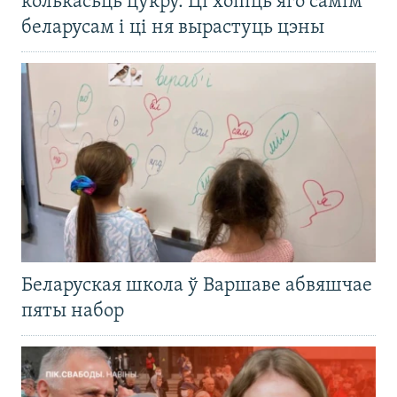
колькасьць цукру. Ці хопіць яго самім
беларусам і ці ня вырастуць цэны
Беларуская школа ў Варшаве абвяшчае
пяты набор