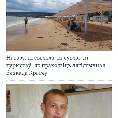
Ні газу, ні сьвятла, ні сувязі, ні
турыстаў: як праходзіць лягістычная
блякада Крыму