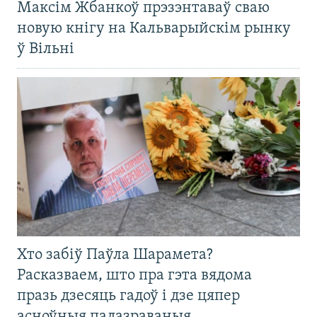
Максім Жбанкоў прэзэнтаваў сваю
новую кнігу на Кальварыйскім рынку
ў Вільні
Хто забіў Паўла Шарамета?
Расказваем, што пра гэта вядома
празь дзесяць гадоў і дзе цяпер
асноўныя падазраваныя