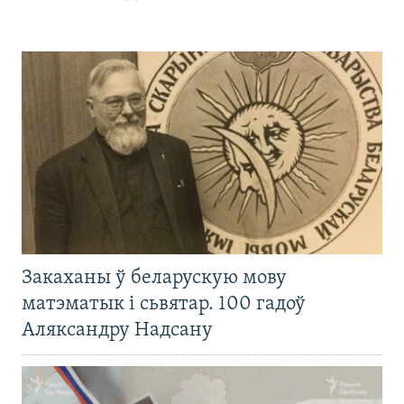
Закаханы ў беларускую мову
матэматык і сьвятар. 100 гадоў
Аляксандру Надсану