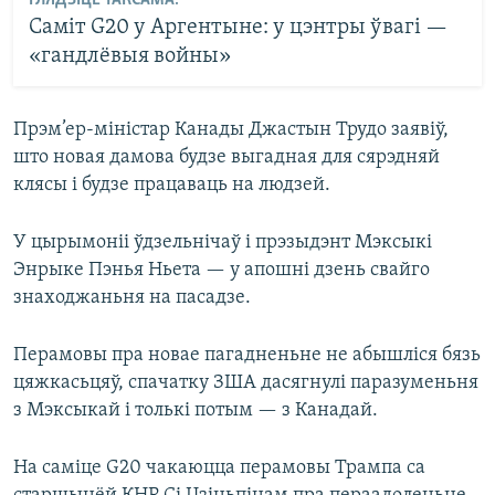
ГЛЯДЗІЦЕ ТАКСАМА:
Саміт G20 у Аргентыне: у цэнтры ўвагі —
«гандлёвыя войны»
Прэм’ер-міністар Канады Джастын Трудо заявіў,
што новая дамова будзе выгадная для сярэдняй
клясы і будзе працаваць на людзей.
У цырымоніі ўдзельнічаў і прэзыдэнт Мэксыкі
Энрыке Пэнья Ньета — у апошні дзень свайго
знаходжаньня на пасадзе.
Перамовы пра новае пагадненьне не абышліся бязь
цяжкасьцяў, спачатку ЗША дасягнулі паразуменьня
з Мэксыкай і толькі потым — з Канадай.
На саміце G20 чакаюцца перамовы Трампа са