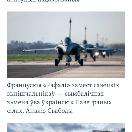
Францускія «Рафалі» замест савецкіх
зьнішчальнікаў — сымбалічная
зьмена ўва ўкраінскіх Паветраных
сілах. Аналіз Свабоды