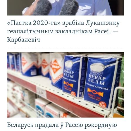
«Пастка 2020-га» зрабіла Лукашэнку
геапалітычным закладнікам Расеі, —
Карбалевіч
Беларусь прадала ў Расею рэкордную