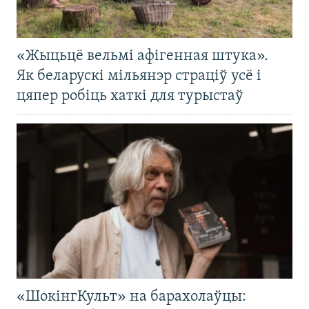
«Жыцьцё вельмі афігенная штука».
Як беларускі мільянэр страціў усё і
цяпер робіць хаткі для турыстаў
«ШокінгКульт» на барахолаўцы: