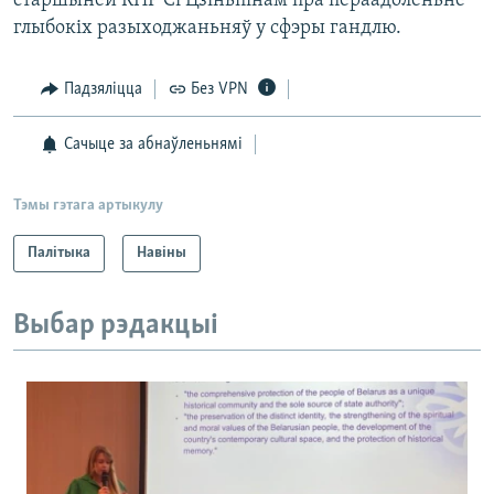
старшынёй КНР Сі Цзіньпінам пра пераадоленьне
глыбокіх разыходжаньняў у сфэры гандлю.
Падзяліцца
Без VPN
Сачыце за абнаўленьнямі
Тэмы гэтага артыкулу
Палітыка
Навіны
Выбар рэдакцыі