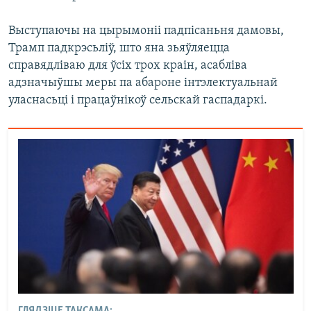
Выступаючы на цырымоніі падпісаньня дамовы,
Трамп падкрэсьліў, што яна зьяўляецца
справядліваю для ўсіх трох краін, асабліва
адзначыўшы меры па абароне інтэлектуальнай
уласнасьці і працаўнікоў сельскай гаспадаркі.