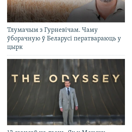
Тлумачым з Гурневічам. Чаму
ўборачную ў Беларусі ператвараюць у
цырк