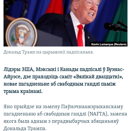
КУЛЬТУРА
МОВА
КАЛЯНДАР
НА ХВАЛЯХ СВАБОДЫ
Дональд Трамп на цырымоніі падпісаньня.
Лідэры ЗША, Мэксыкі і Канады падпісалі ў Буэнас-
Айрэсе, дзе праходзіць саміт «Вялікай дваццаткі»,
новае пагадненьне аб свабодным гандлі паміж
трыма краінамі.
Яно прыйдзе на зьмену Паўночнаамэрыканскаму
пагадненьню аб свабодным гандлі (NAFTA), замена
якога была адным з перадвыбарчых абяцаньняў
Дональда Трампа.