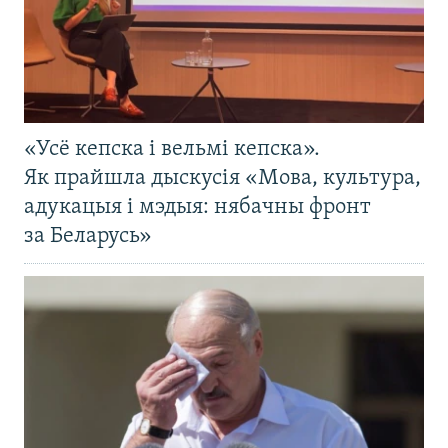
«Усё кепска і вельмі кепска».
Як прайшла дыскусія «Мова, культура,
адукацыя і мэдыя: нябачны фронт
за Беларусь»