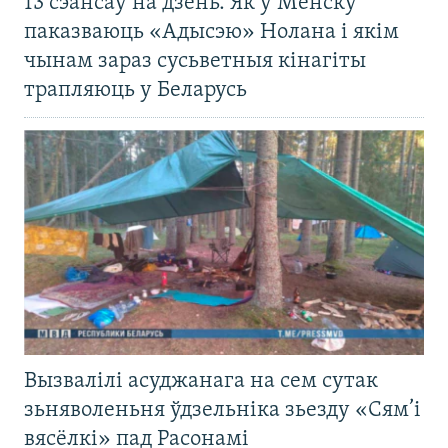
13 сэансаў на дзень. Як у Менску
паказваюць «Адысэю» Нолана і якім
чынам зараз сусьветныя кінагіты
трапляюць у Беларусь
Вызвалілі асуджанага на сем сутак
зьняволеньня ўдзельніка зьезду «Сям’і
вясёлкі» пад Расонамі