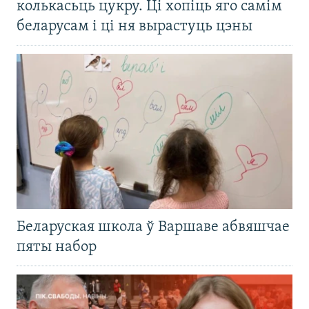
колькасьць цукру. Ці хопіць яго самім
беларусам і ці ня вырастуць цэны
Беларуская школа ў Варшаве абвяшчае
пяты набор