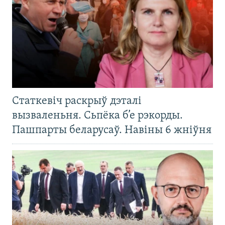
Статкевіч раскрыў дэталі
вызваленьня. Сьпёка б’е рэкорды.
Пашпарты беларусаў. Навіны 6 жніўня