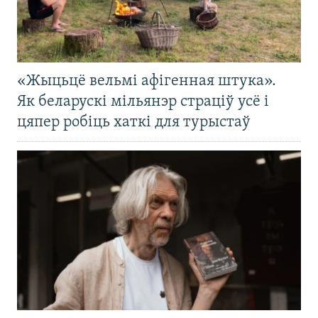
«Жыцьцё вельмі афігенная штука».
Як беларускі мільянэр страціў усё і
цяпер робіць хаткі для турыстаў