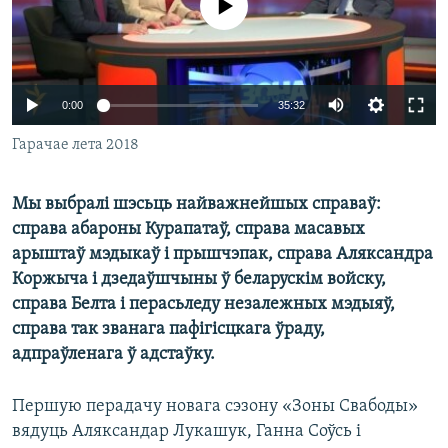
No media source currently available
КУЛЬТУРА
МОВА
КАЛЯНДАР
НА ХВАЛЯХ СВАБОДЫ
0:00
35:32
Гарачае лета 2018
Мы выбралі шэсьць найважнейшых справаў:
справа абароны Курапатаў, справа масавых
арыштаў мэдыкаў і прышчэпак, справа Аляксандра
Коржыча і дзедаўшчыны ў беларускім войску,
справа Белта і перасьледу незалежных мэдыяў,
справа так званага пафігісцкага ўраду,
адпраўленага ў адстаўку.
Першую перадачу новага сэзону «Зоны Свабоды»
вядуць Аляксандар Лукашук, Ганна Соўсь і