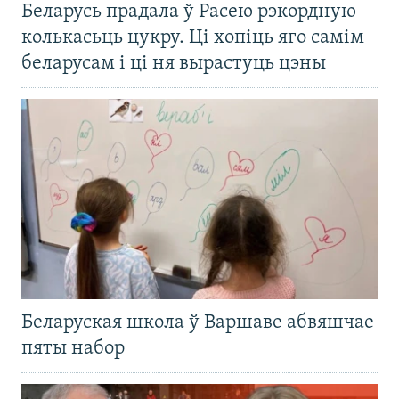
Беларусь прадала ў Расею рэкордную
колькасьць цукру. Ці хопіць яго самім
беларусам і ці ня вырастуць цэны
Беларуская школа ў Варшаве абвяшчае
пяты набор