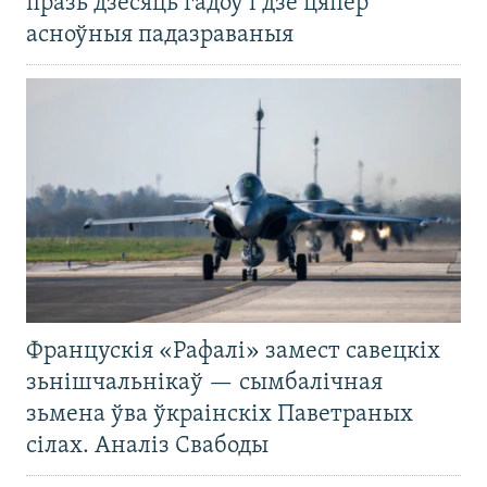
празь дзесяць гадоў і дзе цяпер
асноўныя падазраваныя
Францускія «Рафалі» замест савецкіх
зьнішчальнікаў — сымбалічная
зьмена ўва ўкраінскіх Паветраных
сілах. Аналіз Свабоды