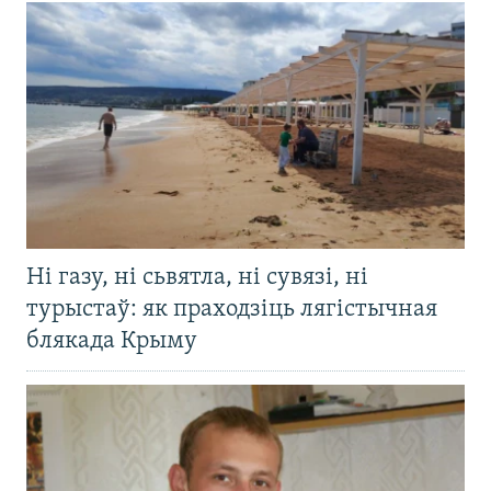
Ні газу, ні сьвятла, ні сувязі, ні
турыстаў: як праходзіць лягістычная
блякада Крыму