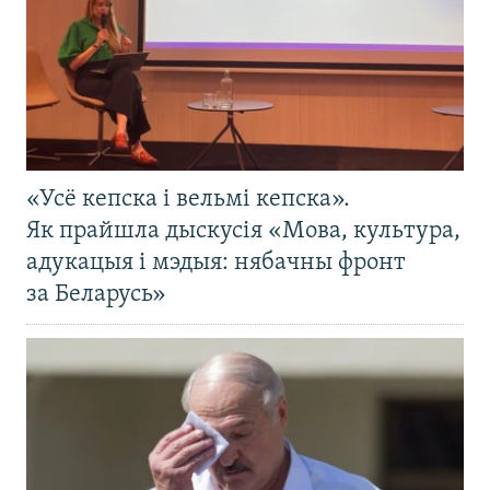
«Усё кепска і вельмі кепска».
Як прайшла дыскусія «Мова, культура,
адукацыя і мэдыя: нябачны фронт
за Беларусь»