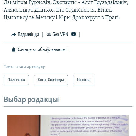
Дзьмітры Гурневіч. Экспэрты - Алег Грузьдзіловіч,
Аляксандра Дынько, Іна Студзінская, Віталь
Цыганкоў зь Менску і Юры Дракахруст з Прагі.
Падзяліцца
Без VPN
Сачыце за абнаўленьнямі
Тэмы гэтага артыкулу
Палітыка
Зона Свабоды
Навіны
Выбар рэдакцыі