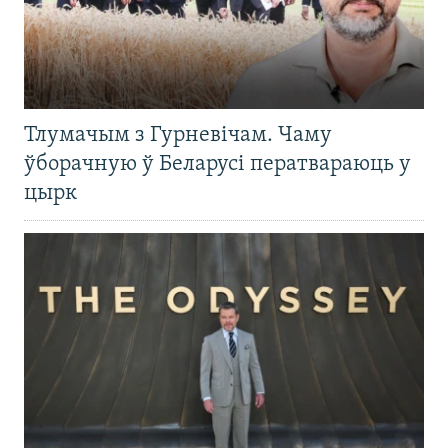
Тлумачым з Гурневічам. Чаму
ўборачную ў Беларусі ператвараюць у
цырк