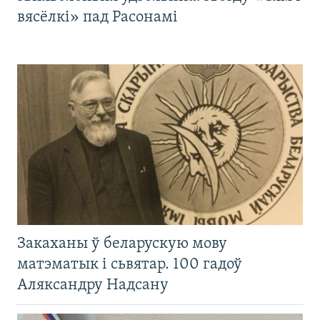
вясёлкі» пад Расонамі
Закаханы ў беларускую мову
матэматык і сьвятар. 100 гадоў
Аляксандру Надсану