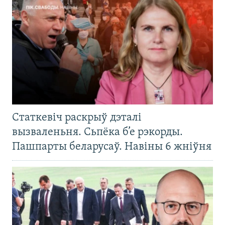
Статкевіч раскрыў дэталі
вызваленьня. Сьпёка б’е рэкорды.
Пашпарты беларусаў. Навіны 6 жніўня