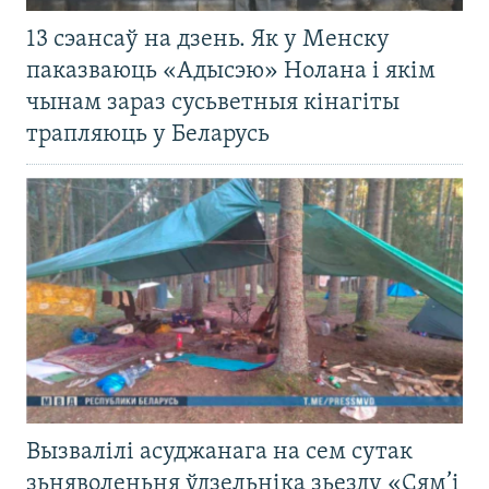
13 сэансаў на дзень. Як у Менску
паказваюць «Адысэю» Нолана і якім
чынам зараз сусьветныя кінагіты
трапляюць у Беларусь
Вызвалілі асуджанага на сем сутак
зьняволеньня ўдзельніка зьезду «Сям’і