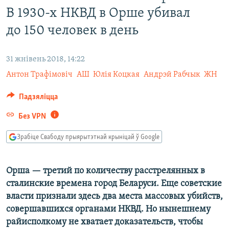
КУЛЬТУРА
МОВА
В 1930-х НКВД в Орше убивал
КАЛЯНДАР
НА ХВАЛЯХ СВАБОДЫ
до 150 человек в день
31 жнівень 2018, 14:22
Антон Трафімовіч
АШ
Юлія Коцкая
Андрэй Рабчык
ЖН
Падзяліцца
Без VPN
Зрабіце Свабоду прыярытэтнай крыніцай ў Google
Орша — третий по количеству расстрелянных в
сталинские времена город Беларуси. Еще советские
власти признали здесь два места массовых убийств,
совершавшихся органами НКВД. Но нынешнему
райисполкому не хватает доказательств, чтобы