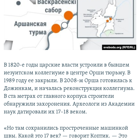
В 1820-е годы царские власти устроили в бывшем
иезуитском коллегиуме в центре Орши тюрьму. В
1989 году ее закрыли. В 2008-м Орша готовилась к
Дожинкам, и началась реконструкция коллегиума.
В ста метрах от главного корпуса строители
обнаружили захоронения. Археологи из Академии
наук датировали их 17–18 веком.
«Но там сохранились простроченные машинкой
швы. Какой это 17 век? — говорит Коптик. — Это